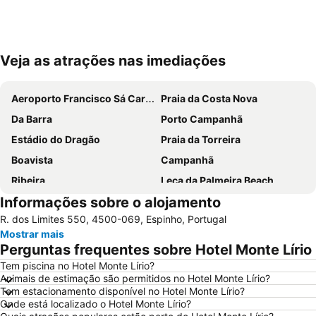
Veja as atrações nas imediações
Ampliar mapa
Aeroporto Francisco Sá Carneiro
Praia da Costa Nova
Da Barra
Porto Campanhã
Estádio do Dragão
Praia da Torreira
Boavista
Campanhã
Ribeira
Leça da Palmeira Beach
Informações sobre o alojamento
Pavilhão Multiusos Gondomar
Praia do Furadouro
R. dos Limites 550, 4500-069, Espinho, Portugal
Cais de Gaia
Magikland
Mostrar mais
Pavilhão Rosa Mota
Norteshopping
Perguntas frequentes sobre Hotel Monte Lírio
Rua Santa Catarina
Baixa
Tem piscina no Hotel Monte Lírio?
Animais de estimação são permitidos no Hotel Monte Lírio?
Centro Histórico do Porto
Casa da Música
Tem estacionamento disponível no Hotel Monte Lírio?
Parque & Zoo Santo Inácio
Estação São Bento
Onde está localizado o Hotel Monte Lírio?