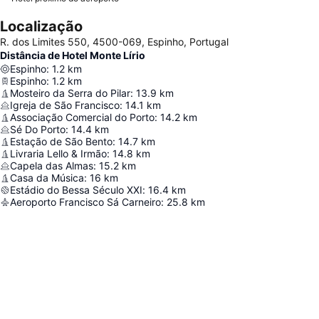
Localização
R. dos Limites 550, 4500-069, Espinho, Portugal
Distância de Hotel Monte Lírio
Espinho
:
1.2
km
Espinho
:
1.2
km
Mosteiro da Serra do Pilar
:
13.9
km
Igreja de São Francisco
:
14.1
km
Associação Comercial do Porto
:
14.2
km
Sé Do Porto
:
14.4
km
Estação de São Bento
:
14.7
km
Livraria Lello & Irmão
:
14.8
km
Capela das Almas
:
15.2
km
Casa da Música
:
16
km
Estádio do Bessa Século XXI
:
16.4
km
Aeroporto Francisco Sá Carneiro
:
25.8
km