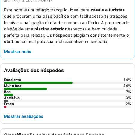
atualização: 30 Jul 2026
Este hotel é um refúgio tranquilo, ideal para
casais
e
turistas
que procuram uma base pacífica com fácil acesso às atrações
locais e uma ligação direta de comboio ao Porto. A propriedade
dispõe de uma
piscina exterior
espaçosa e bem cuidada,
perfeita para relaxar. Os hóspedes elogiam consistentemente o
staff
excecional pela sua profissionalismo e simpatia,
juntamente com um delicioso e variado
pequeno-almoço
Mostrar mais
buffet
. Para uma experiência mais serena, considere pedir um
quarto virado para o jardim para minimizar o potencial ruído do
trânsito.
Avaliações dos hóspedes
Excelente
54
%
Muito boa
34
%
Boa
7
%
Aceitável
3
%
Fraca
2
%
Mostrar avaliações