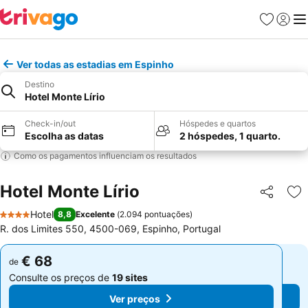
Favoritos
Iniciar
Me
Ver todas as estadias em Espinho
Destino
Hotel Monte Lírio
Check-in/out
Hóspedes e quartos
Escolha as datas
2 hóspedes, 1 quarto.
Como os pagamentos influenciam os resultados
Hotel Monte Lírio
Partilhar
Ad
Hotel
8,8
Excelente
(
2.094 pontuações
)
4 Estrelas
R. dos Limites 550, 4500-069, Espinho, Portugal
€ 68
€ 68
de
de
Consulte os preços de
19 sites
Consulte os preços de
19 sites
Ver preços
Ver preços