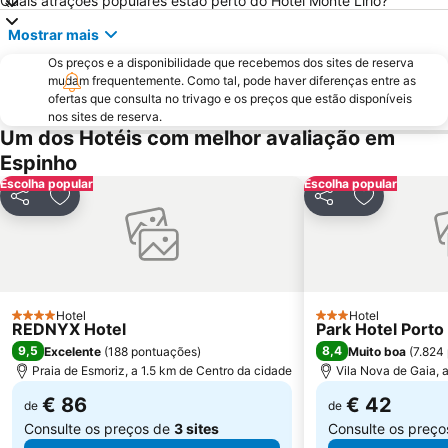
Quais atrações populares estão perto do Hotel Monte Lírio?
Aver-o-Mar Beach
Europarque
Mostrar mais
Matosinhos Beach
Praia da Aguda
Os preços e a disponibilidade que recebemos dos sites de reserva
Parque da Cidade
Hotel Solverde Beach
mudam frequentemente. Como tal, pode haver diferenças entre as
Ria de Aveiro
Paróquia Sagrada Família da Praia da Barra
ofertas que consulta no trivago e os preços que estão disponíveis
nos sites de reserva.
Ponte Dom Luís I
da Póvoa de Varzim
Um dos Hotéis com melhor avaliação em
da Madalena
Edificio da Alfândega
Espinho
Escolha popular
Mercado do Bolhão
Aldeia Rural Preservada de Quintandona
Escolha popular
Partilhar
Adicionar aos favoritos
Partilhar
Adicionar a
Palacio do Freixo
Mindelo Beach
Praia da Cortegaça
Caxinas Beach
Casino de Espinho
Parque do Palácio de Cristal
Arrábida Shopping
Universidade de Aveiro
Hotel
Hotel
4 Estrelas
3 Estrelas
REDNYX Hotel
Park Hotel Porto
Azurara Beach
Miramar
9,5
8,4
Excelente
(
188 pontuações
)
Muito boa
(
7.824
Trindade
Praia de Vila do Conde
Praia de Esmoriz, a 1.5 km de Centro da cidade
Vila Nova de Gaia, 
Porto de Leixões
Sea Life Porto
€ 86
€ 42
de
de
Consulte os preços de
3 sites
Consulte os preç