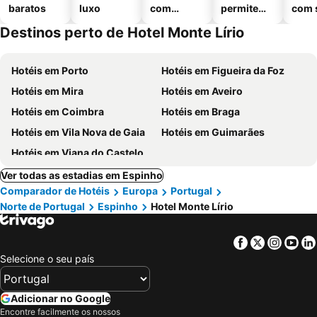
baratos
luxo
com
permitem
com 
piscinas
animais
Destinos perto de Hotel Monte Lírio
Hotéis em Porto
Hotéis em Figueira da Foz
Hotéis em Mira
Hotéis em Aveiro
Hotéis em Coimbra
Hotéis em Braga
Hotéis em Vila Nova de Gaia
Hotéis em Guimarães
Hotéis em Viana do Castelo
Ver todas as estadias em Espinho
Comparador de Hotéis
Europa
Portugal
Norte de Portugal
Espinho
Hotel Monte Lírio
Facebook
Twitter
Insta
Yo
Selecione o seu país
Adicionar no Google
Encontre facilmente os nossos