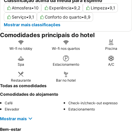
Classificação acima da média para Espinho
Atmosfera
•
10
Experiência
•
9,2
Limpeza
•
9,1
Serviço
•
9,1
Conforto do quarto
•
8,9
Mostrar mais classificações
Comodidades principais do hotel
Wi-fi no lobby
Wi-fi nos quartos
Piscina
Spa
Estacionamento
A/C
Restaurante
Bar no hotel
Todas as comodidades
Comodidades do alojamento
Café
Check-in/check-out expresso
Elevador
Estacionamento
Mostrar mais
Bem-estar