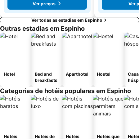
Ver preços
Ver 
Ver todas as estadias em Espinho
Outras estadias em Espinho
Hotel
Bed and
Aparthotel
Hostel
Casa
breakfasts
hósp
Categorias de hotéis populares em Espinho
Hotéis
Hotéis de
Hotéis
Hotéis que
Hoté