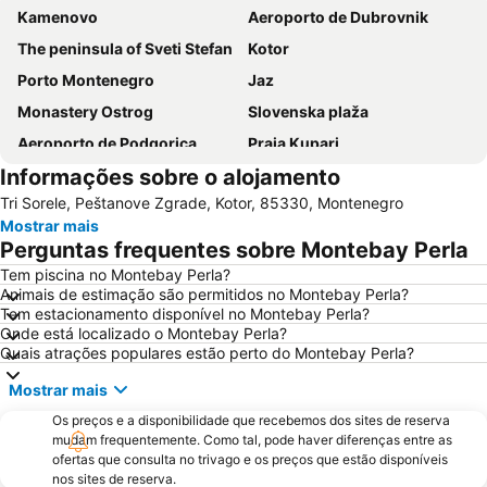
Kamenovo
Aeroporto de Dubrovnik
The peninsula of Sveti Stefan
Kotor
Porto Montenegro
Jaz
Monastery Ostrog
Slovenska plaža
Aeroporto de Podgorica
Praia Kupari
Informações sobre o alojamento
Drobni pijesak
Tivat Airport
Tri Sorele, Peštanove Zgrade, Kotor, 85330, Montenegro
Pržno
Plavi Horizont
Mostrar mais
Mogren Plaza
Rafailovići
Perguntas frequentes sobre Montebay Perla
Rijeka Crnojevića
Port Cavtat
Tem piscina no Montebay Perla?
Animais de estimação são permitidos no Montebay Perla?
Žanjice
Porto
Tem estacionamento disponível no Montebay Perla?
Stari Bar
Onde está localizado o Montebay Perla?
Quais atrações populares estão perto do Montebay Perla?
Mostrar mais
Os preços e a disponibilidade que recebemos dos sites de reserva
mudam frequentemente. Como tal, pode haver diferenças entre as
ofertas que consulta no trivago e os preços que estão disponíveis
nos sites de reserva.