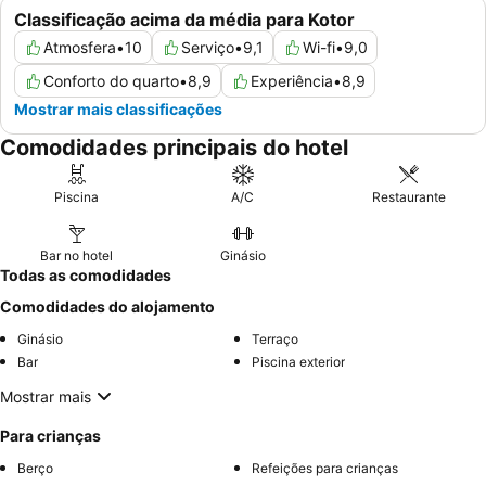
Classificação acima da média para Kotor
Atmosfera
•
10
Serviço
•
9,1
Wi-fi
•
9,0
Conforto do quarto
•
8,9
Experiência
•
8,9
Mostrar mais classificações
Comodidades principais do hotel
Piscina
A/C
Restaurante
Bar no hotel
Ginásio
Todas as comodidades
Comodidades do alojamento
Ginásio
Terraço
Bar
Piscina exterior
Mostrar mais
Para crianças
Berço
Refeições para crianças