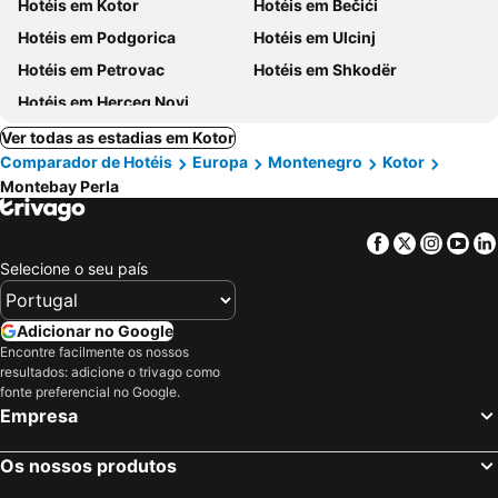
Hotéis em Kotor
Hotéis em Bečići
Hotéis em Podgorica
Hotéis em Ulcinj
Hotéis em Petrovac
Hotéis em Shkodër
Hotéis em Herceg Novi
Ver todas as estadias em Kotor
Comparador de Hotéis
Europa
Montenegro
Kotor
Montebay Perla
Facebook
Twitter
Insta
Yo
Selecione o seu país
Adicionar no Google
Encontre facilmente os nossos
resultados: adicione o trivago como
fonte preferencial no Google.
Empresa
Os nossos produtos