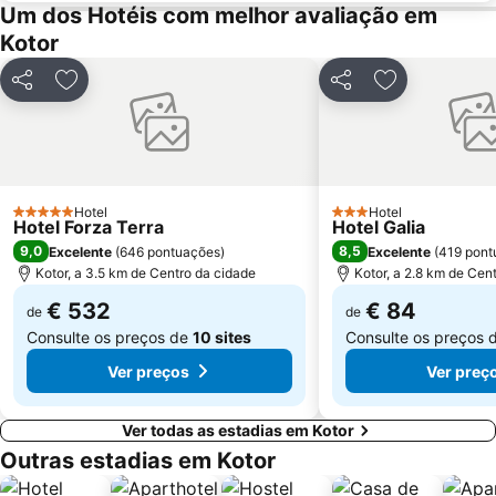
Um dos Hotéis com melhor avaliação em
Kotor
Partilhar
Adicionar aos favoritos
Partilhar
Adicionar aos
Hotel
Hotel
5 Estrelas
3 Estrelas
Hotel Forza Terra
Hotel Galia
9,0
8,5
Excelente
(
646 pontuações
)
Excelente
(
419 pont
Kotor, a 3.5 km de Centro da cidade
Kotor, a 2.8 km de Cen
€ 532
€ 84
de
de
Consulte os preços de
10 sites
Consulte os preços 
Ver preços
Ver preç
Ver todas as estadias em Kotor
Outras estadias em Kotor