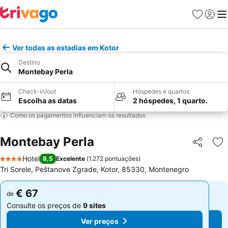
Favoritos
Iniciar
Me
Ver todas as estadias em Kotor
Destino
Montebay Perla
Check-in/out
Hóspedes e quartos
Escolha as datas
2 hóspedes, 1 quarto.
Como os pagamentos influenciam os resultados
Montebay Perla
Partilhar
Ad
Hotel
8,5
Excelente
(
1.272 pontuações
)
4 Estrelas
Tri Sorele, Peštanove Zgrade, Kotor, 85330, Montenegro
€ 67
€ 67
de
de
Consulte os preços de
9 sites
Consulte os preços de
9 sites
Ver preços
Ver preços