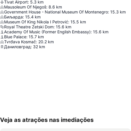
Tivat Airport
:
5.3
km
Mausoleum Of Njegoš
:
8.6
km
Government House - National Museum Of Montenegro
:
15.3
km
Биљарда
:
15.4
km
Museum Of King Nikola I Petrović
:
15.5
km
Royal Theatre Zetski Dom
:
15.6
km
Academy Of Music (Former English Embassy)
:
15.6
km
Blue Palace
:
15.7
km
Tvrđava Kosmač
:
20.2
km
Даниловград
:
32
km
Veja as atrações nas imediações
Ampliar mapa