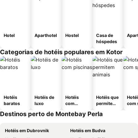
Hotel
Aparthotel
Hostel
Casa de
Apar
hóspedes
Categorias de hotéis populares em Kotor
Hotéis
Hotéis de
Hotéis
Hotéis que
Hoté
baratos
luxo
com
permitem
com 
piscinas
animais
Destinos perto de Montebay Perla
Hotéis em Dubrovnik
Hotéis em Budva