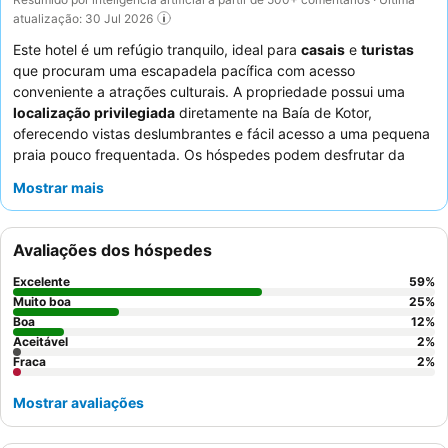
atualização: 30 Jul 2026
Este hotel é um refúgio tranquilo, ideal para
casais
e
turistas
que procuram uma escapadela pacífica com acesso
conveniente a atrações culturais. A propriedade possui uma
localização privilegiada
diretamente na Baía de Kotor,
oferecendo vistas deslumbrantes e fácil acesso a uma pequena
praia pouco frequentada. Os hóspedes podem desfrutar da
refrescante
piscina
como um espaço tranquilo para relaxar. Os
Mostrar mais
funcionários e o serviço
recebem consistentemente muitos
elogios pela sua simpatia e prestabilidade, complementando as
deliciosas opções de almoço e jantar disponíveis no restaurante.
Avaliações dos hóspedes
Para a melhor experiência, considere solicitar um quarto com
varanda
para apreciar plenamente as pitorescas vistas da baía.
Excelente
59
%
Muito boa
25
%
Boa
12
%
Aceitável
2
%
Fraca
2
%
Mostrar avaliações