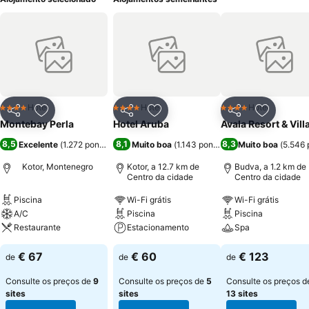
Hotel
Hotel
Hotel
4 Estrelas
4 Estrelas
4 Estrelas
Partilhar
Adicionar aos favoritos
Partilhar
Adicionar aos favoritos
Partilhar
Adicionar
Montebay Perla
Hotel Aruba
Avala Resort & Vill
8,5
8,1
8,3
Excelente
(
1.272 pontuações
)
Muito boa
(
1.143 pontuações
Muito boa
)
(
5.546 
Kotor, Montenegro
Kotor, a 12.7 km de
Budva, a 1.2 km de
Centro da cidade
Centro da cidade
Piscina
Wi-Fi grátis
Wi-Fi grátis
A/C
Piscina
Piscina
Restaurante
Estacionamento
Spa
€ 67
€ 60
€ 123
de
de
de
Consulte os preços de
9
Consulte os preços de
5
Consulte os preços d
sites
sites
13 sites