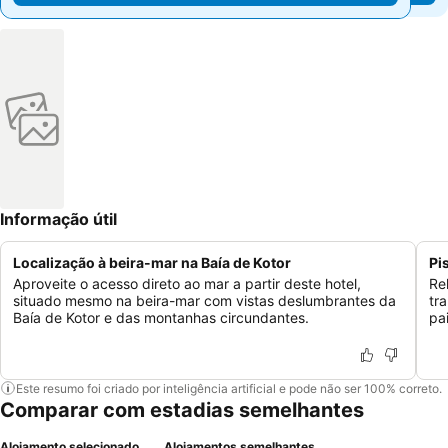
Informação útil
Localização à beira-mar na Baía de Kotor
Pi
Aproveite o acesso direto ao mar a partir deste hotel,
Re
situado mesmo na beira-mar com vistas deslumbrantes da
tr
Baía de Kotor e das montanhas circundantes.
pa
Este resumo foi criado por inteligência artificial e pode não ser 100% correto.
Comparar com estadias semelhantes
Alojamento selecionado
Alojamentos semelhantes