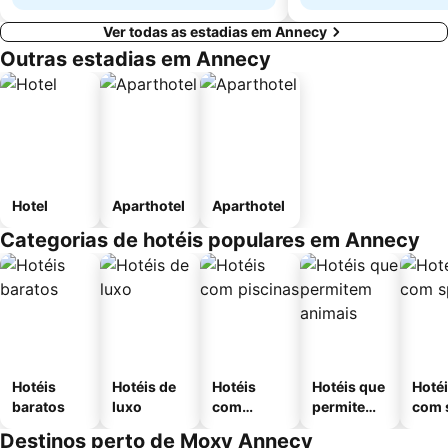
Ver todas as estadias em Annecy
Outras estadias em Annecy
Hotel
Aparthotel
Aparthotel
Categorias de hotéis populares em Annecy
Hotéis
Hotéis de
Hotéis
Hotéis que
Hoté
baratos
luxo
com
permitem
com 
piscinas
animais
Destinos perto de Moxy Annecy