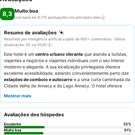
Muito boa
8,3
com base em 8.710 pontuações nos principais
sites
Resumo de avaliações
Resumido por inteligência artificial a partir de 600+ comentários · Última
atualização: 30 Jul 2026
Este hotel é um
centro urbano vibrante
que atende a turistas,
viajantes a negócios e viajantes individuais com o seu interior
moderno e elegante. A sua localização privilegiada oferece
excelente acessibilidade, estando convenientemente perto das
estações de comboio e autocarro
e a uma curta caminhada da
Cidade Velha de Annecy e do Lago Annecy. O hotel oferece
uma variedade de atividades agradáveis, incluindo mini petanca
Mostrar mais
e uma
sala de fitness
, além de acolhedoras áreas em estilo
biblioteca para relaxar. Os hóspedes elogiam consistentemente
o
staff
excecional e o extenso
buffet de pequeno-almoço
, que
Avaliações dos hóspedes
oferece uma grande variedade de opções, desde ovos mexidos
a salmão fumado. Para uma estadia mais tranquila, os hóspedes
Excelente
32
%
são aconselhados a solicitar um quarto virado para o jardim
Muito boa
31
%