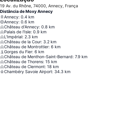
19 Av. du Rhône, 74000, Annecy, França
Distância de Moxy Annecy
Annecy
:
0.4
km
Annecy
:
0.6
km
Château d'Annecy
:
0.8
km
Palais de l'Isle
:
0.9
km
L'Impérial
:
2.3
km
Château de la Cour
:
3.2
km
Château de Montrottier
:
6
km
Gorges du Fier
:
6
km
Château de Menthon-Saint-Bernard
:
7.9
km
Château de Thorens
:
15
km
Château de Clermont
:
18
km
Chambéry Savoie Airport
:
34.3
km