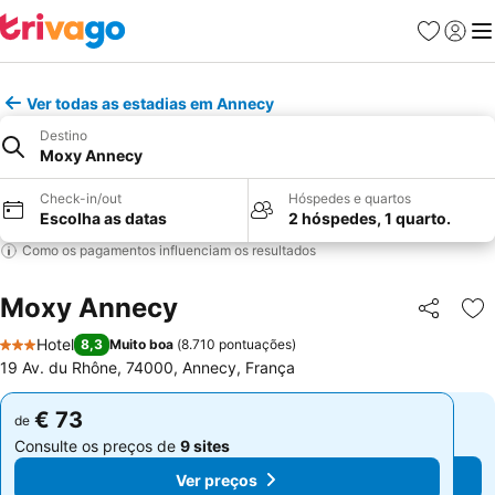
Favoritos
Iniciar
Me
Ver todas as estadias em Annecy
Destino
Moxy Annecy
Check-in/out
Hóspedes e quartos
Escolha as datas
2 hóspedes, 1 quarto.
Como os pagamentos influenciam os resultados
Moxy Annecy
Partilhar
Ad
Hotel
8,3
Muito boa
(
8.710 pontuações
)
3 Estrelas
19 Av. du Rhône, 74000, Annecy, França
€ 73
€ 73
de
de
Consulte os preços de
9 sites
Consulte os preços de
9 sites
Ver preços
Ver preços