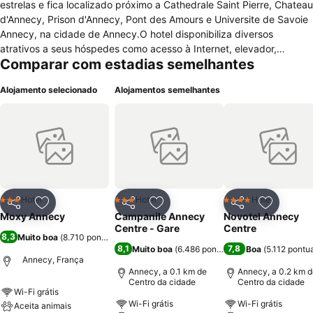
estrelas e fica localizado próximo a Cathedrale Saint Pierre, Chateau
d'Annecy, Prison d'Annecy, Pont des Amours e Universite de Savoie
Annecy, na cidade de Annecy.O hotel disponibiliza diversos
atrativos a seus hóspedes como acesso à Internet, elevador,
Comparar com estadias semelhantes
depósito de bagagens, estacionamento, ar condicionado, recepção
24 horas, serviços de lavagem a seco/lavanderia, equipe multilíngue
Alojamento selecionado
Alojamentos semelhantes
e serviço de quarto (horários limitados). Este hotel é recomendado
para todos os públicos. Os quartos são todos bem decorados e
estão todos equipados com, acesso à Internet, mesa, cofre,
secador de cabelo, ferro/Tábua de passar roupa, banheiro privativo,
televisão via satélite, telefone e janelas com belas vistas.
Hotel
Hotel
Hotel
3 Estrelas
3 Estrelas
4 Estrelas
Partilhar
Adicionar aos favoritos
Partilhar
Adicionar aos favoritos
Partilhar
Adicionar
Moxy Annecy
Campanile Annecy
Novotel Annecy
Centre - Gare
Centre
8,3
Muito boa
(
8.710 pontuações
)
8,1
7,8
Muito boa
(
6.486 pontuações
Boa
)
(
5.112 pontu
Annecy, França
Annecy, a 0.1 km de
Annecy, a 0.2 km d
Centro da cidade
Centro da cidade
Wi-Fi grátis
Wi-Fi grátis
Wi-Fi grátis
Aceita animais