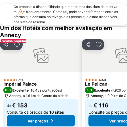
La Féclaz
Cathédrale Saint-Pierre
Os preços e a disponibilidade que recebemos dos sites de reserva
International Exhibition of Inventions, New Techniques and Products
Geneva City Tour Boat Cruise and Countryside
mudam frequentemente. Como tal, pode haver diferenças entre as
Visita Guiada à Cidade Velha de Genebra
Château des ducs de Savoie
ofertas que consulta no trivago e os preços que estão disponíveis
nos sites de reserva.
Um dos Hotéis com melhor avaliação em
Annecy
Escolha popular
Partilhar
Adicionar aos favoritos
Partilhar
Adicionar aos
Hotel
Hotel
4 Estrelas
4 Estrelas
Impérial Palace
Le Pelican
8,8
9,1
Excelente
(
16.459 pontuações
)
Excelente
(
7.926 po
Annecy, a 1.6 km de Centro da cidade
Annecy, a 0.9 km de C
€ 153
€ 116
de
de
Consulte os preços de
16 sites
Consulte os preços 
Ver preços
Ver preç