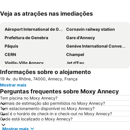
Veja as atrações nas imediações
Ampliar mapa
Aéroport International de Genève - Geneva International Airport
Cornavin railway station
Prefeitura de Genebra
Gare d'Annecy
Pâquis
Genève International Convention Centre
CERN
Champel
Vieille-Ville Annecy
Jet d'Eau
Informações sobre o alojamento
La Clusaz
Les Grottes - Saint-Gervais
19 Av. du Rhône, 74000, Annecy, França
Laponia Dream
Lac d'Annecy
Mostrar mais
Arêches-Beaufort
Casino de l'Impérial
Perguntas frequentes sobre Moxy Annecy
English garden
Annecy cinéma italien
Tem piscina no Moxy Annecy?
Animais de estimação são permitidos no Moxy Annecy?
Festival International du Film d'Animation d'Annecy
Stade de Genève
Tem estacionamento disponível no Moxy Annecy?
Eaux-Vives
Servette - Petit-Saconex
Qual é o horário de check-in e check-out no Moxy Annecy?
Onde está localizado o Moxy Annecy?
Museu Internacional da Cruz Vermelha e do Crescente Vermelho
Market of St Andre
Mostrar mais