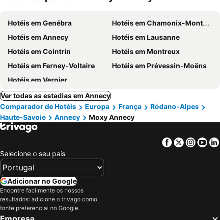
Hotéis em Genébra
Hotéis em Chamonix-Mont-Blanc
Hotéis em Annecy
Hotéis em Lausanne
Hotéis em Cointrin
Hotéis em Montreux
Hotéis em Ferney-Voltaire
Hotéis em Prévessin-Moëns
Hotéis em Vernier
Ver todas as estadias em Annecy
Comparador de Hotéis
Europa
França
Ródano-Alpes
Haute-Savoie
Annecy
Moxy Annecy
Facebook
Twitter
Insta
Yo
Selecione o seu país
Adicionar no Google
Encontre facilmente os nossos
resultados: adicione o trivago como
fonte preferencial no Google.
Empresa