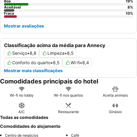
para minimizar o ruído potencial do trânsito.
Boa
19
%
Aceitável
8
%
Fraca
10
%
Mostrar avaliações
Classificação acima da média para Annecy
Serviço
•
8,8
Limpeza
•
8,5
Conforto do quarto
•
8,5
Wi-fi
•
8,4
Mostrar mais classificações
Comodidades principais do hotel
Wi-fi no lobby
Wi-fi nos quartos
Aceita animais
A/C
Restaurante
Ginásio
Todas as comodidades
Comodidades do alojamento
Centro de negócios
Café