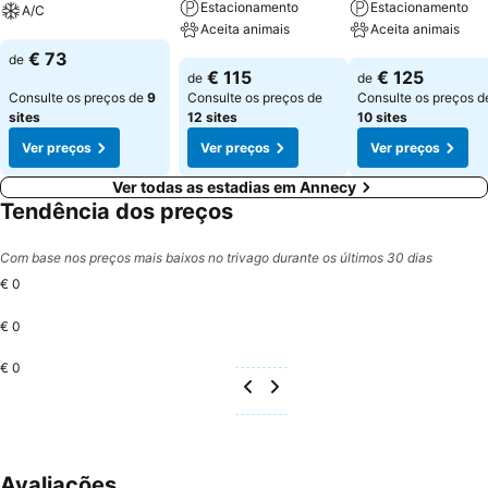
Estacionamento
Estacionamento
A/C
Aceita animais
Aceita animais
Ver preços
€ 73
de
Ver preços
Ver preços
€ 115
€ 125
de
de
Consulte os preços de
9
Consulte os preços de
Consulte os preços d
sites
12 sites
10 sites
Ver preços
Ver preços
Ver preços
Ver todas as estadias em Annecy
Tendência dos preços
Com base nos preços mais baixos no trivago durante os últimos 30 dias
€ 0
€ 0
€ 0
Avaliações