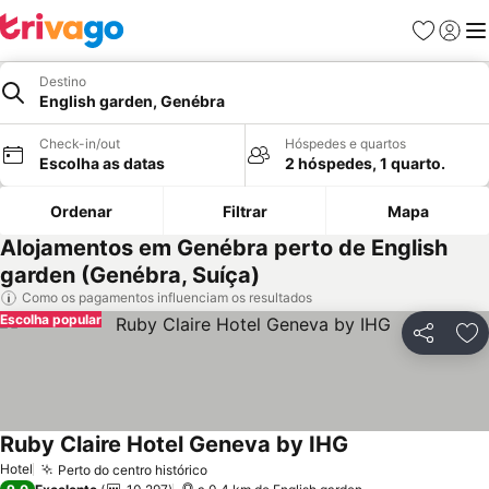
Favoritos
Iniciar
Me
Destino
English garden, Genébra
Check-in/out
Hóspedes e quartos
Escolha as datas
2 hóspedes, 1 quarto.
Ordenar
Filtrar
Mapa
Alojamentos em Genébra perto de English
garden (Genébra, Suíça)
Como os pagamentos influenciam os resultados
Escolha popular
Partilhar
Ad
Ruby Claire Hotel Geneva by IHG
Ver preços
Hotel
Perto do centro histórico
Ver preços