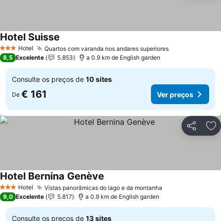
Hotel Suisse
Ver preços
Hotel
Quartos com varanda nos andares superiores
Ver preços
3 Estrelas
8,5
Excelente
5.853
a 0.9 km de English garden
Consulte os preços de
10 sites
€ 161
Ver preços
De
Partilhar
Ad
Hotel Bernina Genève
Ver preços
Hotel
Vistas panorâmicas do lago e da montanha
Ver preços
3 Estrelas
9,0
Excelente
5.817
a 0.9 km de English garden
Consulte os preços de
13 sites