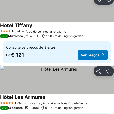
Partilhar
Ad
Hotel Tiffany
Ver preços
Hotel
Área de bem-estar relaxante
Ver preços
4 Estrelas
8,3
Muito boa
4.034
a 1.0 km de English garden
Consulte os preços de
8 sites
€ 121
Ver preços
De
Partilhar
Ad
Hôtel Les Armures
Ver preços
Hotel
Localização privilegiada na Cidade Velha
Ver preços
5 Estrelas
9,3
Excelente
2.400
a 0.5 km de English garden