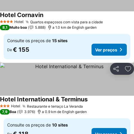
Hotel Cornavin
Ver preços
Hotel
Quartos espaçosos com vista para a cidade
Ver preços
4 Estrelas
8,1
Muito boa
5.888
a 1.0 km de English garden
Consulte os preços de
15 sites
€ 155
Ver preços
De
Partilhar
Ad
Hotel International & Terminus
Ver preços
Hotel
Restaurante e terraço La Veranda
Ver preços
3 Estrelas
7,9
Boa
3.976
a 0.9 km de English garden
Consulte os preços de
10 sites