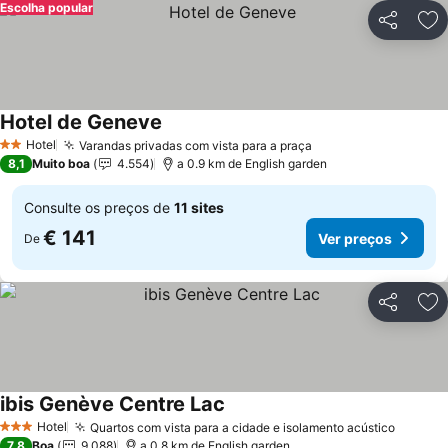
Escolha popular
Partilhar
Ad
Hotel de Geneve
Ver preços
Hotel
Varandas privadas com vista para a praça
Ver preços
2 Estrelas
8,1
Muito boa
4.554
a 0.9 km de English garden
Consulte os preços de
11 sites
€ 141
Ver preços
De
Partilhar
Ad
ibis Genève Centre Lac
Ver preços
Hotel
Quartos com vista para a cidade e isolamento acústico
Ver pr
3 Estrelas
7,8
Boa
9.088
a 0.8 km de English garden