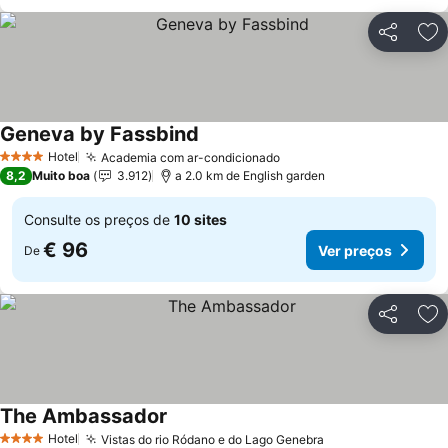
Partilhar
Ad
Geneva by Fassbind
Ver preços
Hotel
Academia com ar-condicionado
Ver preços
4 Estrelas
8,2
Muito boa
3.912
a 2.0 km de English garden
Consulte os preços de
10 sites
€ 96
Ver preços
De
Partilhar
Ad
The Ambassador
Ver preços
Hotel
Vistas do rio Ródano e do Lago Genebra
Ver preços
4 Estrelas