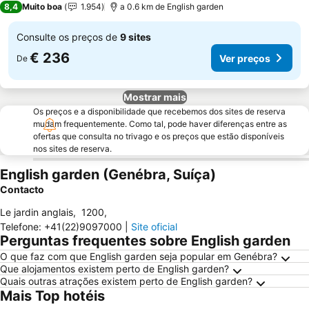
8,4
Muito boa
1.954
a 0.6 km de English garden
Consulte os preços de
9 sites
€ 236
Ver preços
De
Mostrar mais
Os preços e a disponibilidade que recebemos dos sites de reserva
mudam frequentemente. Como tal, pode haver diferenças entre as
ofertas que consulta no trivago e os preços que estão disponíveis
nos sites de reserva.
English garden (Genébra, Suíça)
Contacto
Le jardin anglais
,
1200
,
Telefone
:
+41(22)9097000
|
Site oficial
Perguntas frequentes sobre English garden
O que faz com que English garden seja popular em Genébra?
Que alojamentos existem perto de English garden?
Quais outras atrações existem perto de English garden?
Mais Top hotéis