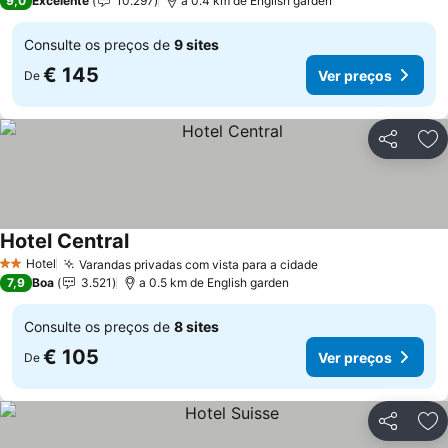
9,0
Excelente
10.297
a 0.4 km de English garden
Consulte os preços de
9 sites
€ 145
Ver preços
De
Partilhar
Ad
Hotel Central
Ver preços
Hotel
Varandas privadas com vista para a cidade
Ver preços
2 Estrelas
7,9
Boa
3.521
a 0.5 km de English garden
Consulte os preços de
8 sites
€ 105
Ver preços
De
Partilhar
Ad