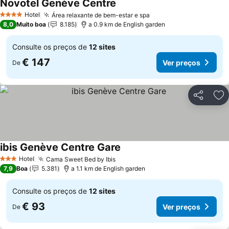
Novotel Genève Centre
Ver preços
Hotel
Área relaxante de bem-estar e spa
Ver preços
4 Estrelas
8,0
Muito boa
8.185
a 0.9 km de English garden
Consulte os preços de
12 sites
€ 147
Ver preços
De
Partilhar
Ad
ibis Genève Centre Gare
Ver preços
Hotel
Cama Sweet Bed by Ibis
Ver preços
3 Estrelas
7,9
Boa
5.381
a 1.1 km de English garden
Consulte os preços de
12 sites
€ 93
Ver preços
De