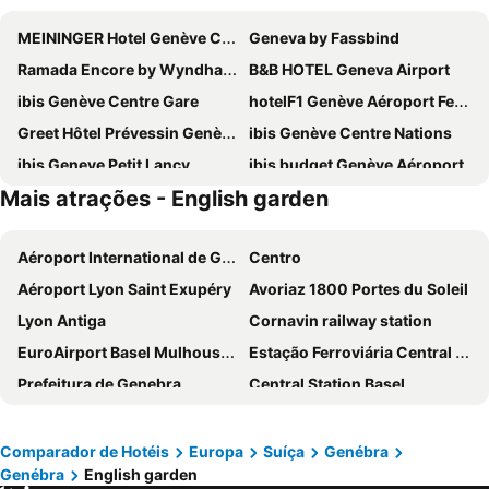
MEININGER Hotel Genève Centre Charmilles
Geneva by Fassbind
Ramada Encore by Wyndham Geneva
B&B HOTEL Geneva Airport
ibis Genève Centre Gare
hotelF1 Genève Aéroport Ferney
Greet Hôtel Prévessin Genève Aéroport
ibis Genève Centre Nations
ibis Geneve Petit Lancy
ibis budget Genève Aéroport
Mais atrações - English garden
Ibis Styles Prévessin Genève Aéroport
Nash Suites Airport Hotel
Hotel Central
NH Geneva Airport
Aéroport International de Genève - Geneva International Airport
Centro
Hotel Le Montbrillant
Tor Hotel Geneve
Aéroport Lyon Saint Exupéry
Avoriaz 1800 Portes du Soleil
Premiere Classe Geneve - Saint Genis Pouilly
Novotel Suites Genève Aéroport
Lyon Antiga
Cornavin railway station
Kyriad Direct Annemasse - Genève
Holiday Inn Express Geneva Airport By Ihg
EuroAirport Basel Mulhouse Freiburg
Estação Ferroviária Central de Berna
Novotel Genève Centre
ibis budget Geneve Petit Lancy
Prefeitura de Genebra
Central Station Basel
Ruby Claire Hotel Geneva by IHG
Nehô Suites Porte de Genève
Basel Old Town
Fribourg Centre
Nash Airport Hotel
Hotel Bernina Genève
Breuil-Cervinia
Prefeitura de Lucerna
ibis Genève Centre Lac
IntercityHotel Geneva
Comparador de Hotéis
Europa
Suíça
Genébra
Genébra
English garden
Pâquis
Gare d'Annecy
ibis Genève Aéroport
Warwick Geneva