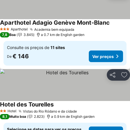
Aparthotel Adagio Genève Mont-Blanc
Ver preç
Aparthotel
Academia bem equipada
Ver preços
3 Estrelas
7,8
Boa
3.845
a 0.7 km de English garden
Consulte os preços de
11 sites
€ 146
Ver preços
De
Partilhar
Ad
Hotel des Tourelles
Ver preços
Hotel
Vistas do Rio Ródano e da cidade
Ver preços
2 Estrelas
8,1
Muito boa
2.823
a 0.9 km de English garden
Selecione as datas para ver os preços