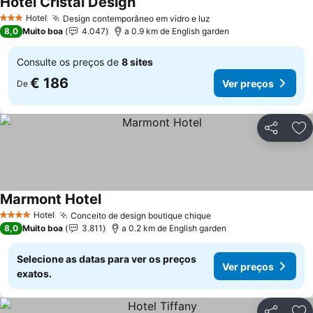
Hotel Cristal Design
Ver preços
Hotel
Design contemporâneo em vidro e luz
Ver preços
3 Estrelas
8,0
Muito boa
4.047
a 0.9 km de English garden
Consulte os preços de
8 sites
€ 186
Ver preços
De
Partilhar
Ad
Marmont Hotel
Ver preços
Hotel
Conceito de design boutique chique
Ver preços
4 Estrelas
8,0
Muito boa
3.811
a 0.2 km de English garden
Selecione as datas para ver os preços
Ver preços
exatos.