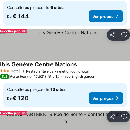
Consulte os preços de
6 sites
€ 144
Ver preços
De
Escolha popular
Partilhar
Ad
ibis Genève Centre Nations
Ver preços
Hotel
Restaurante e caixa eletrônico no local
Ver preços
3 Estrelas
8,2
Muito boa
13.521
a 1.7 km de English garden
Consulte os preços de
13 sites
€ 120
Ver preços
De
Escolha popular
Partilhar
Ad