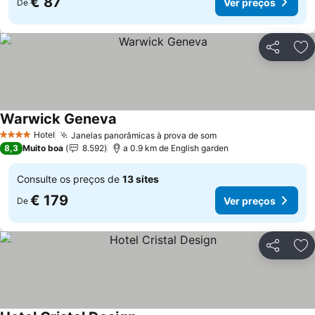
€ 87
Ver preços
De
Partilhar
Ad
Warwick Geneva
Ver preços
Hotel
Janelas panorâmicas à prova de som
Ver preços
4 Estrelas
8,3
Muito boa
8.592
a 0.9 km de English garden
Consulte os preços de
13 sites
€ 179
Ver preços
De
Partilhar
Ad