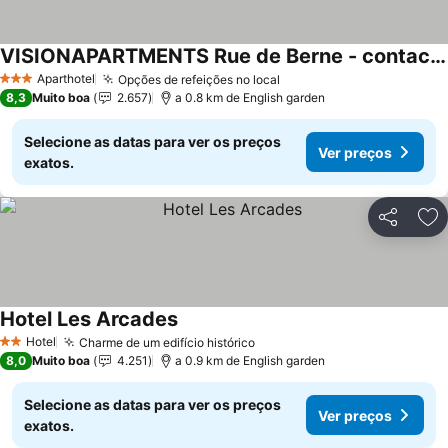
VISIONAPARTMENTS Rue de Berne - contactless check-in
Ver preços
Aparthotel
Opções de refeições no local
Ver preços
3 Estrelas
8,3
Muito boa
2.657
a 0.8 km de English garden
Selecione as datas para ver os preços
Ver preços
exatos.
Partilhar
Ad
Hotel Les Arcades
Ver preços
Hotel
Charme de um edifício histórico
Ver preços
2 Estrelas
8,0
Muito boa
4.251
a 0.9 km de English garden
Selecione as datas para ver os preços
Ver preços
exatos.