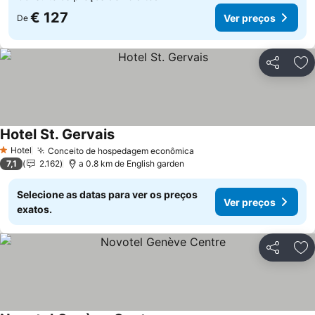
€ 127
Ver preços
De
Partilhar
Ad
Hotel St. Gervais
Ver preços
Hotel
Conceito de hospedagem econômica
Ver preços
1 Estrelas
7,1
2.162
a 0.8 km de English garden
Selecione as datas para ver os preços
Ver preços
exatos.
Partilhar
Ad