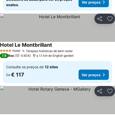
Ver preços
exatos.
Partilhar
Ad
Hotel Le Montbrillant
Ver preços
Hotel
Terapias holísticas de bem-estar
Ver preços
4 Estrelas
7,8
Boa
4.604
a 1.1 km de English garden
Consulte os preços de
12 sites
€ 117
Ver preços
De
Partilhar
Ad