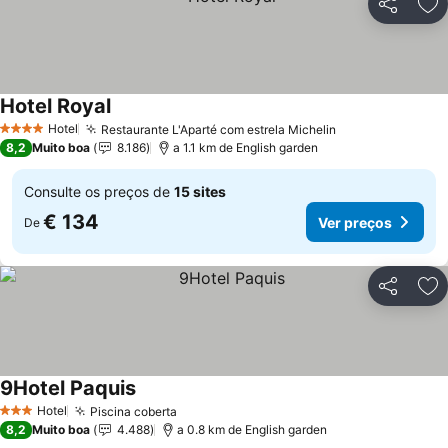
Partilhar
Ad
Hotel Royal
Ver preços
Hotel
Restaurante L'Aparté com estrela Michelin
Ver preços
4 Estrelas
8,2
Muito boa
8.186
a 1.1 km de English garden
Consulte os preços de
15 sites
€ 134
Ver preços
De
Partilhar
Ad
9Hotel Paquis
Ver preços
Hotel
Piscina coberta
Ver preços
3 Estrelas
8,2
Muito boa
4.488
a 0.8 km de English garden