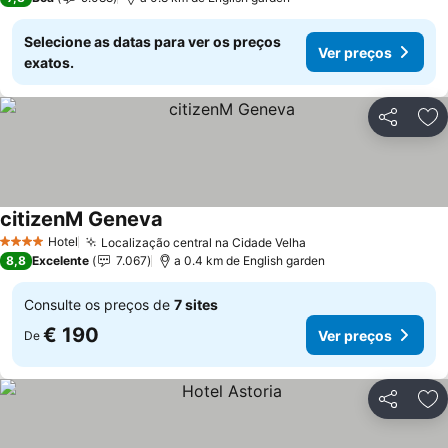
Selecione as datas para ver os preços
Ver preços
exatos.
Partilhar
Ad
citizenM Geneva
Ver preços
Hotel
Localização central na Cidade Velha
Ver preços
4 Estrelas
8,8
Excelente
7.067
a 0.4 km de English garden
Consulte os preços de
7 sites
€ 190
Ver preços
De
Partilhar
Ad