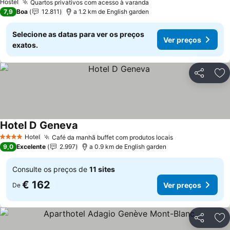
Hostel
Quartos privativos com acesso à varanda
Ver preços
7,9
Boa
12.811
a 1.2 km de English garden
Selecione as datas para ver os preços
Ver preços
exatos.
Partilhar
Ad
Hotel D Geneva
Ver preços
Hotel
Café da manhã buffet com produtos locais
Ver preços
4 Estrelas
9,0
Excelente
2.997
a 0.9 km de English garden
Consulte os preços de
11 sites
€ 162
Ver preços
De
Partilhar
Ad