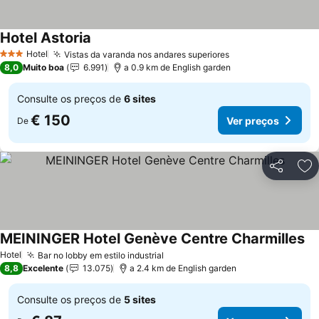
Hotel Astoria
Ver preços
Hotel
Vistas da varanda nos andares superiores
Ver preços
3 Estrelas
8,0
Muito boa
6.991
a 0.9 km de English garden
Consulte os preços de
6 sites
€ 150
Ver preços
De
Partilhar
Ad
MEININGER Hotel Genève Centre Charmilles
Ve
Hotel
Bar no lobby em estilo industrial
Ver preços
8,8
Excelente
13.075
a 2.4 km de English garden
Consulte os preços de
5 sites