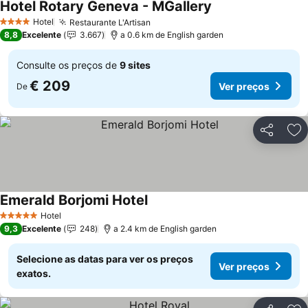
Hotel Rotary Geneva - MGallery
Ver preços
Hotel
Restaurante L'Artisan
Ver preços
4 Estrelas
8,8
Excelente
3.667
a 0.6 km de English garden
Consulte os preços de
9 sites
€ 209
Ver preços
De
Partilhar
Ad
Emerald Borjomi Hotel
Ver preços
Hotel
5 Estrelas
9,3
Excelente
248
a 2.4 km de English garden
Selecione as datas para ver os preços
Ver preços
exatos.