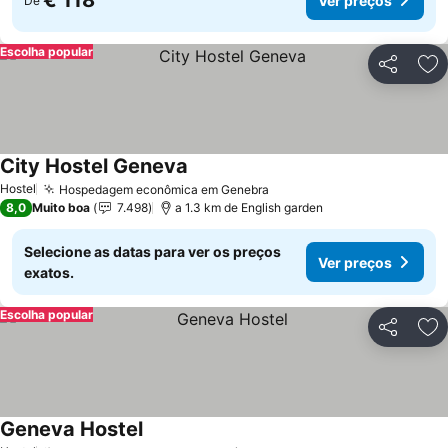
€ 118
Ver preços
De
Escolha popular
Partilhar
Ad
City Hostel Geneva
Ver preços
Hostel
Hospedagem econômica em Genebra
Ver preços
8,0
Muito boa
7.498
a 1.3 km de English garden
Selecione as datas para ver os preços
Ver preços
exatos.
Escolha popular
Partilhar
Ad
Geneva Hostel
Ver preços