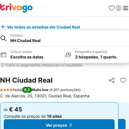
Favoritos
Iniciar
Me
Ver todas as estadias em Ciudad Real
Destino
NH Ciudad Real
Check-in/out
Hóspedes e quartos
Escolha as datas
2 hóspedes, 1 quarto.
Como os pagamentos influenciam os resultados
NH Ciudad Real
Partilhar
Ad
Hotel
8,2
Muito boa
(
4.931 pontuações
)
4 Estrelas
C. de Alarcos, 25, 13001, Ciudad Real, Espanha
€ 45
€ 45
de
de
Consulte os preços de
16 sites
Consulte os preços de
16 sites
Ver preços
Ver preços