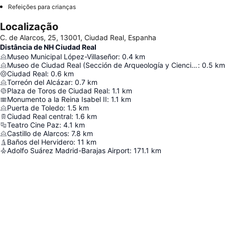
Refeições para crianças
Localização
C. de Alarcos, 25, 13001, Ciudad Real, Espanha
Distância de NH Ciudad Real
Museo Municipal López-Villaseñor
:
0.4
km
Museo de Ciudad Real (Sección de Arqueología y Ciencias Naturales)
:
0.5
km
Ciudad Real
:
0.6
km
Torreón del Alcázar
:
0.7
km
Plaza de Toros de Ciudad Real
:
1.1
km
Monumento a la Reina Isabel II
:
1.1
km
Puerta de Toledo
:
1.5
km
Ciudad Real central
:
1.6
km
Teatro Cine Paz
:
4.1
km
Castillo de Alarcos
:
7.8
km
Baños del Hervidero
:
11
km
Adolfo Suárez Madrid-Barajas Airport
:
171.1
km