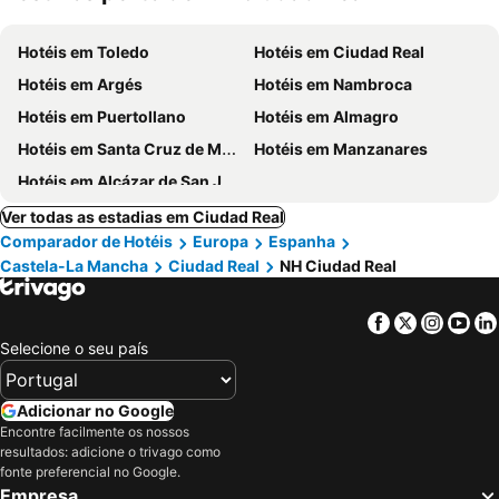
Hotéis em Toledo
Hotéis em Ciudad Real
Hotéis em Argés
Hotéis em Nambroca
Hotéis em Puertollano
Hotéis em Almagro
Hotéis em Santa Cruz de Mudela
Hotéis em Manzanares
Hotéis em Alcázar de San Juan
Ver todas as estadias em Ciudad Real
Comparador de Hotéis
Europa
Espanha
Castela-La Mancha
Ciudad Real
NH Ciudad Real
Facebook
Twitter
Insta
Yo
Selecione o seu país
Adicionar no Google
Encontre facilmente os nossos
resultados: adicione o trivago como
fonte preferencial no Google.
Empresa