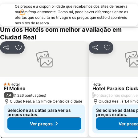
Os preços e a disponibilidade que recebemos dos sites de reserva
mudam frequentemente. Como tal, pode haver diferenças entre as
ofertas que consulta no trivago e os preços que estão disponíveis
nos sites de reserva.
Um dos Hotéis com melhor avaliação em
Ciudad Real
Partilhar
Adicionar aos favoritos
Partilhar
Adicionar aos
Hotel
Hotel
2 Estrelas
El Molino
Hotel Paraiso Ciud
7,4
/
(
1.226 pontuações
)
Pontuação não disponíve
Ciudad Real, a 1.2 km de Centro da cidade
Ciudad Real, a 1.4 km 
Selecione as datas para ver os
Selecione as datas 
preços exatos.
preços exatos.
Ver preços
Ver preç