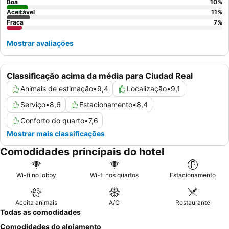
Boa
10
%
Aceitável
11
%
Fraca
7
%
Mostrar avaliações
Classificação acima da média para Ciudad Real
Animais de estimação
•
9,4
Localização
•
9,1
Serviço
•
8,6
Estacionamento
•
8,4
Conforto do quarto
•
7,6
Mostrar mais classificações
Comodidades principais do hotel
Wi-fi no lobby
Wi-fi nos quartos
Estacionamento
Aceita animais
A/C
Restaurante
Todas as comodidades
Comodidades do alojamento