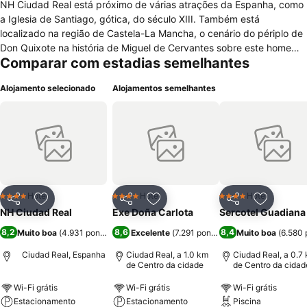
NH Ciudad Real está próximo de várias atrações da Espanha, como
a Iglesia de Santiago, gótica, do século XIII. Também está
localizado na região de Castela-La Mancha, o cenário do périplo de
Don Quixote na história de Miguel de Cervantes sobre este homem
Comparar com estadias semelhantes
de La Mancha. Na verdade, o Museu Don Quixote fica próximo ao
Parque de Gasset, a poucas quadras do hotel NH Ciudad Real.
Alojamento selecionado
Alojamentos semelhantes
Hotel
Hotel
Hotel
4 Estrelas
4 Estrelas
4 Estrelas
Partilhar
Adicionar aos favoritos
Partilhar
Adicionar aos favoritos
Partilhar
Adicionar
NH Ciudad Real
Exe Doña Carlota
Sercotel Guadiana
8,2
8,6
8,4
Muito boa
(
4.931 pontuações
)
Excelente
(
7.291 pontuações
Muito boa
)
(
6.580 
Ciudad Real, Espanha
Ciudad Real, a 1.0 km
Ciudad Real, a 0.7
de Centro da cidade
de Centro da cidad
Wi-Fi grátis
Wi-Fi grátis
Wi-Fi grátis
Estacionamento
Estacionamento
Piscina