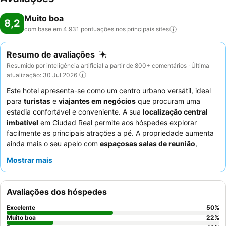
Muito boa
8,2
com base em 4.931 pontuações nos principais
sites
Resumo de avaliações
Resumido por inteligência artificial a partir de 800+ comentários · Última
atualização: 30 Jul 2026
Este hotel apresenta-se como um centro urbano versátil, ideal
para
turistas
e
viajantes em negócios
que procuram uma
estadia confortável e conveniente. A sua
localização central
imbatível
em Ciudad Real permite aos hóspedes explorar
facilmente as principais atrações a pé. A propriedade aumenta
ainda mais o seu apelo com
espaçosas salas de reunião
,
atendendo às necessidades profissionais. Os hóspedes elogiam
Mostrar mais
consistentemente os
funcionários simpáticos e atenciosos
e o
extenso e fresco buffet de pequeno-almoço
. Para aqueles que
procuram uma experiência mais tranquila, recomenda-se pedir
Avaliações dos hóspedes
um quarto virado para o jardim.
Excelente
50
%
Muito boa
22
%