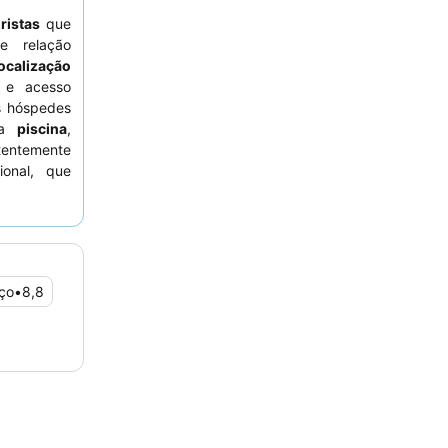
ristas
que
e relação
ocalização
s e acesso
s hóspedes
 da
piscina
,
tentemente
ional, que
lmoço
. Para
licitar um
a.
ço
•
8,8