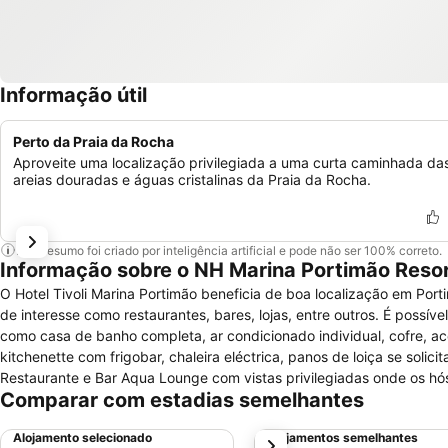
Informação útil
Perto da Praia da Rocha
Aproveite uma localização privilegiada a uma curta caminhada da
areias douradas e águas cristalinas da Praia da Rocha.
Este resumo foi criado por inteligência artificial e pode não ser 100% correto.
Informação sobre o NH Marina Portimão Reso
O Hotel Tivoli Marina Portimão beneficia de boa localização em Por
de interesse como restaurantes, bares, lojas, entre outros. É possíve
como casa de banho completa, ar condicionado individual, cofre, aces
kitchenette com frigobar, chaleira eléctrica, panos de loiça se solic
Restaurante e Bar Aqua Lounge com vistas privilegiadas onde os hós
Comparar com estadias semelhantes
hóspedes poderão ainda usufruir de outras comodidades e serviços 
estacionamento e garagem, assim como de instalações e serviços ded
Alojamento selecionado
Alojamentos semelhantes
próximo
ginásio e praia em frente ao hotel.