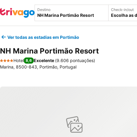
Destino
Check-in/out
Escolha as 
Ver todas as estadias em Portimão
NH Marina Portimão Resort
Hotel
Excelente
(
9.606 pontuações
)
8,6
4 Estrelas
Marina, 8500-843, Portimão, Portugal