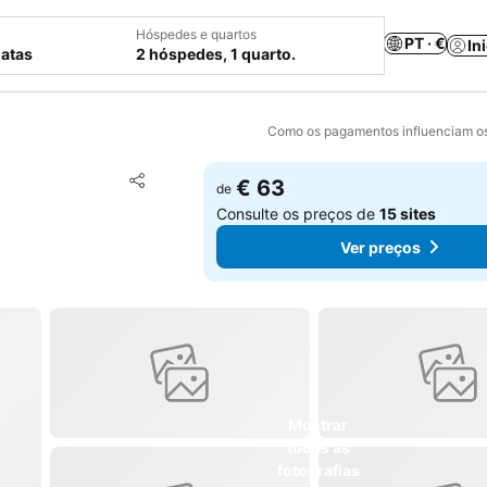
Hóspedes e quartos
PT · €
In
datas
2 hóspedes, 1 quarto.
Como os pagamentos influenciam os
Adicionar aos favoritos
€ 63
de
Partilhar
Consulte os preços de
15 sites
Ver preços