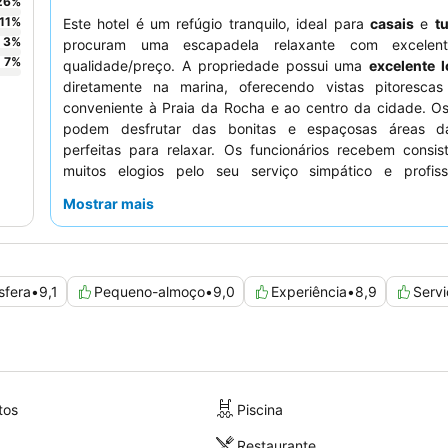
26
%
11
%
Este hotel é um refúgio tranquilo, ideal para
casais
e
tu
3
%
procuram uma escapadela relaxante com excelent
7
%
qualidade/preço. A propriedade possui uma
excelente l
diretamente na marina, oferecendo vistas pitoresca
conveniente à Praia da Rocha e ao centro da cidade. O
podem desfrutar das bonitas e espaçosas áreas
perfeitas para relaxar. Os funcionários recebem consis
muitos elogios pelo seu serviço simpático e profiss
complementa o extenso e variado
buffet de pequeno-a
Mostrar mais
uma experiência verdadeiramente serena, considere so
quarto virado para o jardim para uma estadia mais tranquil
sfera
•
9,1
Pequeno-almoço
•
9,0
Experiência
•
8,9
Servi
tos
Piscina
Restaurante