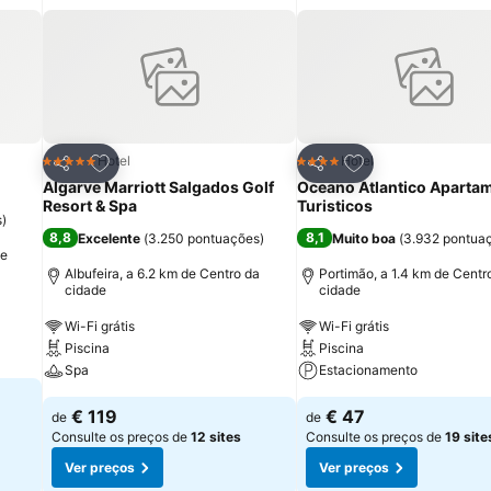
itos
Adicionar aos favoritos
Adicionar aos fav
Hotel
Hotel
5 Estrelas
4 Estrelas
Partilhar
Partilhar
Algarve Marriott Salgados Golf
Oceano Atlantico Aparta
Resort & Spa
Turisticos
s
)
8,8
8,1
Excelente
(
3.250 pontuações
)
Muito boa
(
3.932 pontua
de
Albufeira, a 6.2 km de Centro da
Portimão, a 1.4 km de Centr
cidade
cidade
Wi-Fi grátis
Wi-Fi grátis
Piscina
Piscina
Spa
Estacionamento
€ 119
€ 47
de
de
Consulte os preços de
12 sites
Consulte os preços de
19 site
Ver preços
Ver preços