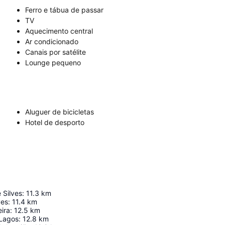
Ferro e tábua de passar
TV
Aquecimento central
Ar condicionado
Canais por satélite
Lounge pequeno
Aluguer de bicicletas
Hotel de desporto
 Silves
:
11.3
km
ves
:
11.4
km
ira
:
12.5
km
 Lagos
:
12.8
km