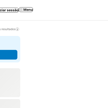
Menu
iciar sessão
 resultados