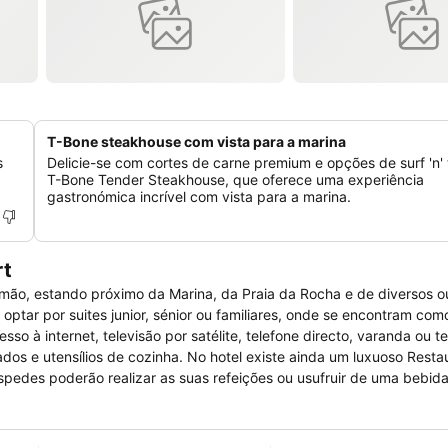
T-Bone steakhouse com vista para a marina
s
Delicie-se com cortes de carne premium e opções de surf 'n' 
T-Bone Tender Steakhouse, que oferece uma experiência
gastronómica incrível com vista para a marina.
rt
timão, estando próximo da Marina, da Praia da Rocha e de diversos o
l optar por suites junior, sénior ou familiares, onde se encontram co
so à internet, televisão por satélite, telefone directo, varanda ou t
itados e utensílios de cozinha. No hotel existe ainda um luxuoso Resta
pedes poderão realizar as suas refeições ou usufruir de uma bebida
no hotel como business center, serviços de T/Experiences, parque 
icados às crianças. Para lazer existem 3 Piscinas exteriores de ág