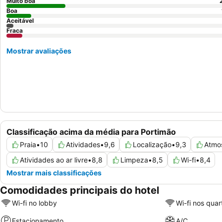
Muito boa
Boa
Aceitável
Fraca
Mostrar avaliações
Classificação acima da média para Portimão
Praia
•
10
Atividades
•
9,6
Localização
•
9,3
Atmo
Atividades ao ar livre
•
8,8
Limpeza
•
8,5
Wi-fi
•
8,4
Mostrar mais classificações
Comodidades principais do hotel
Wi-fi no lobby
Wi-fi nos quar
Estacionamento
A/C