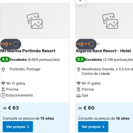
Adicionar aos favoritos
Adicionar aos favor
Hotel
Hotel
4 Estrelas
5 Estrelas
Partilhar
Partilhar
NH Marina Portimão Resort
Algarve Race Resort - Hotel
8,6
8,5
Excelente
(
9.606 pontuações
)
Excelente
(
3.196 pontuaçõe
Portimão, Portugal
Mexilhoeira Grande, a 5.0 km 
Centro da cidade
Wi-Fi grátis
Wi-Fi grátis
Piscina
Piscina
Estacionamento
Spa
€ 63
€ 60
de
de
Consulte os preços de
15 sites
Consulte os preços de
16 sites
Ver preços
Ver preços