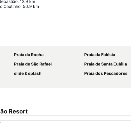
Sebastião
:
12.9
km
o Coutinho
:
50.9
km
Ampliar mapa
Praia da Rocha
Praia da Falésia
Praia de São Rafael
Praia de Santa Eulália
slide & splash
Praia dos Pescadores
mão Resort
?