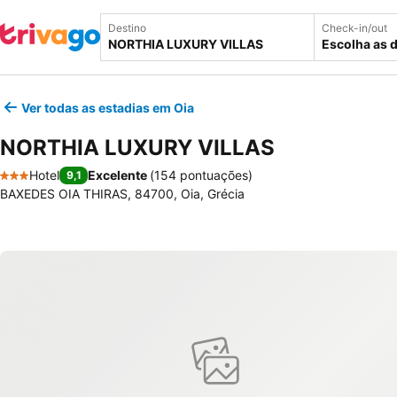
Destino
Check-in/out
Escolha as 
Ver todas as estadias em Oia
NORTHIA LUXURY VILLAS
Hotel
Excelente
(
154 pontuações
)
9,1
3 Estrelas
BAXEDES OIA THIRAS, 84700, Oia, Grécia