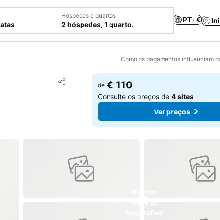
Hóspedes e quartos
PT · €
In
datas
2 hóspedes, 1 quarto.
Como os pagamentos influenciam os
Adicionar aos favoritos
€ 110
de
Partilhar
Consulte os preços de
4 sites
Ver preços