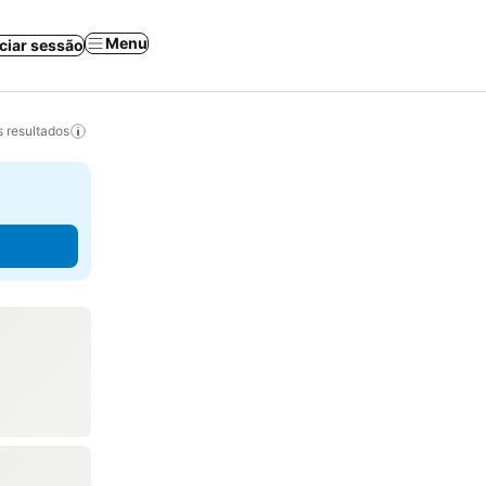
Menu
iciar sessão
 resultados