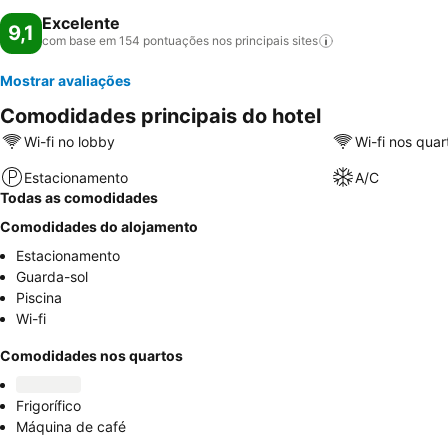
Excelente
9,1
com base em 154 pontuações nos principais
sites
Mostrar avaliações
Comodidades principais do hotel
Wi-fi no lobby
Wi-fi nos quar
Estacionamento
A/C
Todas as comodidades
Comodidades do alojamento
Estacionamento
Guarda-sol
Piscina
Wi-fi
Comodidades nos quartos
Frigorífico
Máquina de café