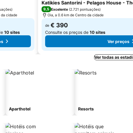
5 Estrelas
Katikies Santorini - Pelagos House - T
9,5
uações
)
Excelente
(
2.721 pontuações
)
o da cidade
Oia, a 0.6 km de Centro da cidade
€ 390
de
de
10 sites
Consulte os preços de
10 sites
os
Ver preços
Ver todas as estad
Aparthotel
Resorts