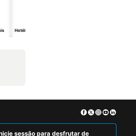
is
Hotéis com spa
Hotéis na praia
Facebook
Twitter
Instagram
Youtube
Linkedin
nicie sessão para desfrutar de