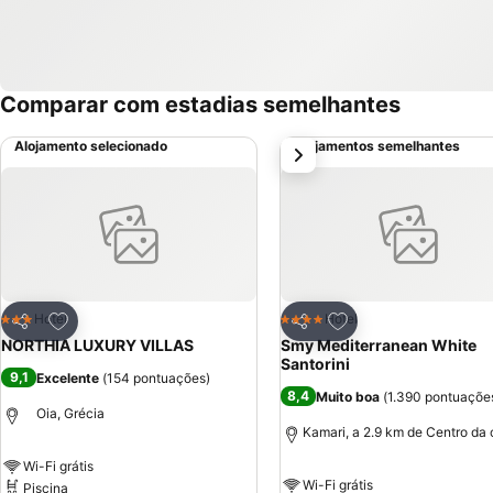
Comparar com estadias semelhantes
Alojamento selecionado
Alojamentos semelhantes
próximo
Adicionar aos favoritos
Adicionar aos favor
Hotel
Hotel
3 Estrelas
4 Estrelas
Partilhar
Partilhar
NORTHIA LUXURY VILLAS
Smy Mediterranean White
Santorini
9,1
Excelente
(
154 pontuações
)
8,4
Muito boa
(
1.390 pontuaçõe
Oia, Grécia
Kamari, a 2.9 km de Centro da
Wi-Fi grátis
Wi-Fi grátis
Piscina