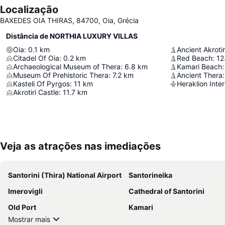
Localização
BAXEDES OIA THIRAS, 84700, Oia, Grécia
Distância de NORTHIA LUXURY VILLAS
Oia
:
0.1
km
Ancient Akrotir
Citadel Of Oia
:
0.2
km
Red Beach
:
12
Archaeological Museum of Thera
:
6.8
km
Kamari Beach
:
Museum Of Prehistoric Thera
:
7.2
km
Ancient Thera
:
Kasteli Of Pyrgos
:
11
km
Akrotiri Castle
:
11.7
km
Veja as atrações nas imediações
Santorini (Thira) National Airport
Santorineika
Imerovigli
Cathedral of Santorini
Old Port
Kamari
Mostrar mais