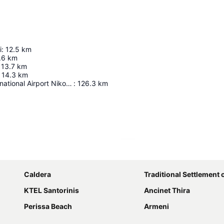
i
:
12.5
km
.6
km
13.7
km
14.3
km
Heraklion International Airport Nikos Kazantzakis
:
126.3
km
Ampliar mapa
Caldera
Traditional Settlement 
KTEL Santorinis
Ancinet Thira
Perissa Beach
Armeni