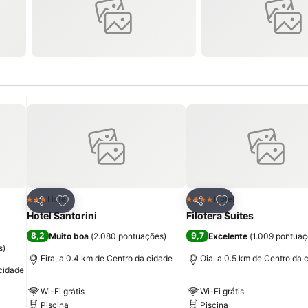
itos
Adicionar aos favoritos
Adicionar aos fav
Hotel
Hotel
3 Estrelas
4 Estrelas
Partilhar
Partilhar
Hotel Santorini
Filotera Suites
8,2
9,7
Muito boa
(
2.080 pontuações
)
Excelente
(
1.009 pontua
s
)
Fira, a 0.4 km de Centro da cidade
Oia, a 0.5 km de Centro da 
 cidade
Wi-Fi grátis
Wi-Fi grátis
Piscina
Piscina