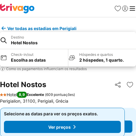
Favoritos
Iniciar
Me
Ver todas as estadias em Perigiali
Destino
Hotel Nostos
Check-in/out
Hóspedes e quartos
Escolha as datas
2 hóspedes, 1 quarto.
Como os pagamentos influenciam os resultados
Hotel Nostos
Partilhar
Ad
Hotel
8,9
Excelente
(
609 pontuações
)
2 Estrelas
Perigialion, 31100, Perigiali, Grécia
Selecione as datas para ver os preços exatos.
Selecione as datas para ver os preços exatos.
Ver preços
Ver preços