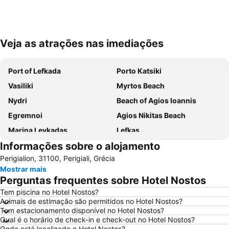
Veja as atrações nas imediações
Ampliar mapa
Port of Lefkada
Porto Katsiki
Vasiliki
Myrtos Beach
Nydri
Beach of Agios Ioannis
Egremnoi
Agios Nikitas Beach
Marina Leykadas
Lefkas
Informações sobre o alojamento
Aktion National Airport
Perigialion, 31100, Perigiali, Grécia
Mostrar mais
Perguntas frequentes sobre Hotel Nostos
Tem piscina no Hotel Nostos?
Animais de estimação são permitidos no Hotel Nostos?
Tem estacionamento disponível no Hotel Nostos?
Qual é o horário de check-in e check-out no Hotel Nostos?
Onde está localizado o Hotel Nostos?