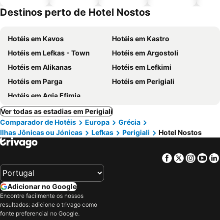
piscinas
animais
Destinos perto de Hotel Nostos
Hotéis em Kavos
Hotéis em Kastro
Hotéis em Lefkas - Town
Hotéis em Argostoli
Hotéis em Alikanas
Hotéis em Lefkimi
Hotéis em Parga
Hotéis em Perigiali
Hotéis em Agia Efimia
Ver todas as estadias em Perigiali
Comparador de Hotéis
Europa
Grécia
Ilhas Jônicas ou Jónicas
Lefkas
Perigiali
Hotel Nostos
Facebook
Twitter
Insta
Yo
Adicionar no Google
Encontre facilmente os nossos
resultados: adicione o trivago como
fonte preferencial no Google.