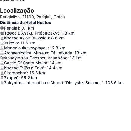
Localização
Perigialion, 31100, Perigiali, Grécia
Distância de Hotel Nostos
Perigiali
:
0.1
km
Τάφος Βίλχελμ Ντέρπφελντ
:
1.8
km
Κάστρο Αγίου Γεωργίου
:
8.6
km
Στέρνα
:
11.6
km
Μουσείο Φωνογράφου
:
12.8
km
Archaeological Museum Of Lefkada
:
13
km
Φουαγιέ του Θεάτρου Λευκάδας
:
13
km
Castle Of Santa Maura
:
14
km
Κάστρο Γρίβα ή Τεκέ
:
14.4
km
Skordochori
:
15.6
km
Σταμνά
:
55.2
km
Zakynthos International Airport "Dionysios Solomos"
:
108.6
km