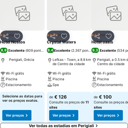
Hotel
Hotel
Hotel
2 Estrelas
4 Estrelas
3 Estrelas
Partilhar
Adicionar aos favoritos
Partilhar
Adicionar aos favoritos
Partilhar
Adicionar
Hotel Nostos
Crystal Waters
Hotel oasis
8,9
9,4
9,3
Excelente
(
609 pontuações
)
Excelente
(
2.367 pontuações
Excelente
)
(
534 p
Perigiali, Grécia
Lefkas - Town, a 8.9 km
Perigiali, a 0.5 km 
de Centro da cidade
Centro da cidade
Wi-Fi grátis
Wi-Fi grátis
Wi-Fi grátis
Piscina
Piscina
Piscina
Estacionamento
Spa
Estacionamento
Selecione as datas para
€ 126
€ 100
de
de
ver os preços exatos.
Consulte os preços de
11
Consulte os preços 
sites
sites
Ver preços
Ver preços
Ver preços
Ver todas as estadias em Perigiali