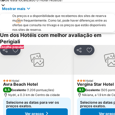
Mostrar mais
Os preços e a disponibilidade que recebemos dos sites de reserva
mudam frequentemente. Como tal, pode haver diferenças entre as
ofertas que consulta no trivago e os preços que estão disponíveis
nos sites de reserva.
Um dos Hotéis com melhor avaliação em
Perigiali
Escolha popular
Partilhar
Adicionar aos favoritos
Partilhar
Adicionar aos
Hotel
Hotel
3 Estrelas
3 Estrelas
Avra Beach Hotel
Vergina Star Hotel
8,5
9,1
Excelente
(
1.206 pontuações
)
Excelente
(
505 pont
Nydri, a 0.3 km de Centro da cidade
Nikiana, a 1.9 km de C
Selecione as datas para ver os
Selecione as datas 
preços exatos.
preços exatos.
Ver preços
Ver preç