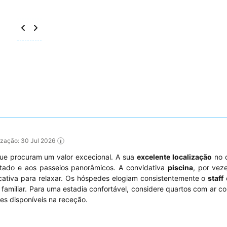
lização: 30 Jul 2026
e procuram um valor excecional. A sua
excelente localização
no 
entado e aos passeios panorâmicos. A convidativa
piscina
, por vez
cativa para relaxar. Os hóspedes elogiam consistentemente o
staff
amiliar. Para uma estadia confortável, considere quartos com ar c
ões disponíveis na receção.