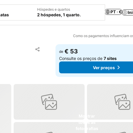
Hóspedes e quartos
PT · €
In
datas
2 hóspedes, 1 quarto.
Como os pagamentos influenciam os
Adicionar aos favoritos
€ 53
de
Partilhar
Consulte os preços de
7 sites
Ver preços