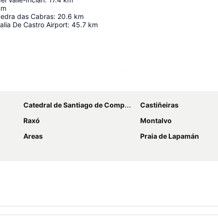
km
 Pedra das Cabras
:
20.6
km
alia De Castro Airport
:
45.7
km
Ampliar mapa
Catedral de Santiago de Compostela
Castiñeiras
Raxó
Montalvo
Areas
Praia de Lapamán