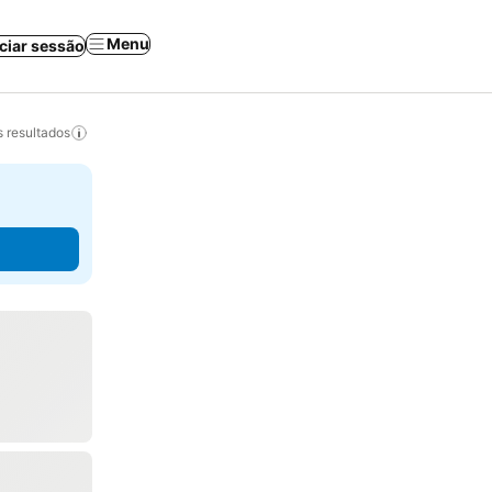
Menu
iciar sessão
 resultados