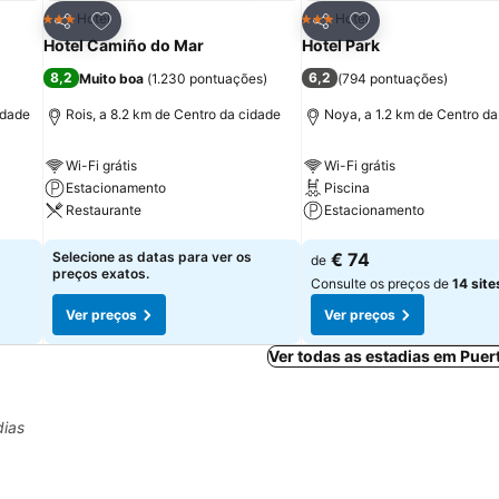
itos
Adicionar aos favoritos
Adicionar aos fav
Hotel
Hotel
3 Estrelas
3 Estrelas
Partilhar
Partilhar
Hotel Camiño do Mar
Hotel Park
8,2
6,2
Muito boa
(
1.230 pontuações
)
(
794 pontuações
)
idade
Rois, a 8.2 km de Centro da cidade
Noya, a 1.2 km de Centro da
Wi-Fi grátis
Wi-Fi grátis
Estacionamento
Piscina
Restaurante
Estacionamento
Ver preços
Ver preços
Selecione as datas para ver os
€ 74
de
preços exatos.
Consulte os preços de
14 site
Ver preços
Ver preços
Ver todas as estadias em Puer
dias