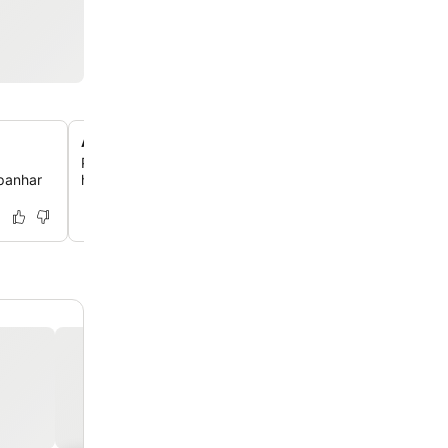
Atividades aquáticas no local
Participe de desportos aquáticos não motorizados dire
apanhar
hotel, para opções de lazer ativas e divertidas.