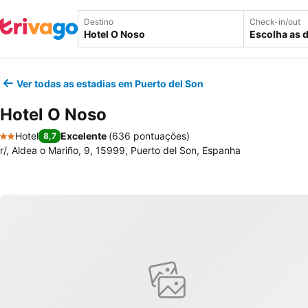
Destino
Check-in/out
Escolha as 
Ver todas as estadias em Puerto del Son
Hotel O Noso
Hotel
Excelente
(
636 pontuações
)
8,7
2 Estrelas
r/, Aldea o Mariño, 9, 15999, Puerto del Son, Espanha