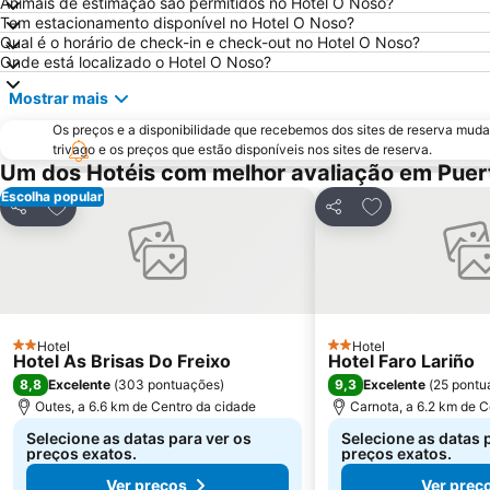
Animais de estimação são permitidos no Hotel O Noso?
Tem estacionamento disponível no Hotel O Noso?
Qual é o horário de check-in e check-out no Hotel O Noso?
Onde está localizado o Hotel O Noso?
Mostrar mais
Os preços e a disponibilidade que recebemos dos sites de reserva muda
trivago e os preços que estão disponíveis nos sites de reserva.
Um dos Hotéis com melhor avaliação em Puer
Escolha popular
Adicionar aos favoritos
Adicionar aos f
Partilhar
Partilhar
Hotel
Hotel
2 Estrelas
2 Estrelas
Hotel As Brisas Do Freixo
Hotel Faro Lariño
8,8
9,3
Excelente
(
303 pontuações
)
Excelente
(
25 pontu
Outes, a 6.6 km de Centro da cidade
Carnota, a 6.2 km de C
Selecione as datas para ver os
Selecione as datas 
preços exatos.
preços exatos.
Ver preços
Ver preç