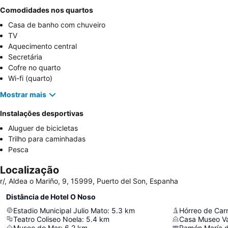
Comodidades nos quartos
Casa de banho com chuveiro
TV
Aquecimento central
Secretária
Cofre no quarto
Wi-fi (quarto)
Mostrar mais
Instalações desportivas
Aluguer de bicicletas
Trilho para caminhadas
Pesca
Localização
r/, Aldea o Mariño, 9, 15999, Puerto del Son, Espanha
Distância de Hotel O Noso
Estadio Municipal Julio Mato
:
5.3
km
Hórreo de Car
Teatro Coliseo Noela
:
5.4
km
Casa Museo Va
Museo do Mar
:
6.2
km
Ramón María de