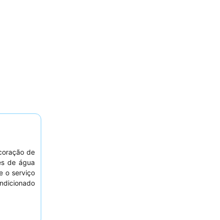
coração de
es de água
e o serviço
ondicionado