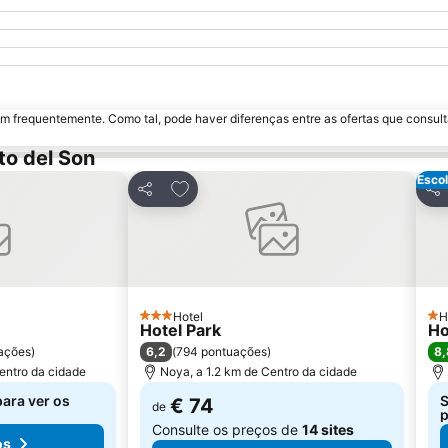
m frequentemente. Como tal, pode haver diferenças entre as ofertas que consult
to del Son
Escol
avoritos
Adicionar aos favoritos
Partilhar
Par
Hotel
H
3 Estrelas
1 E
Hotel Park
Ho
6,2
8,
ações
)
(
794 pontuações
)
entro da cidade
Noya, a 1.2 km de Centro da cidade
para ver os
S
€ 74
de
p
Consulte os preços de
14 sites
os