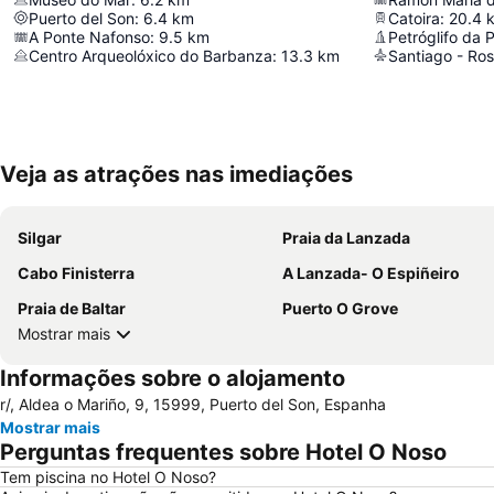
Puerto del Son
:
6.4
km
Catoira
:
20.4
A Ponte Nafonso
:
9.5
km
Petróglifo da
Centro Arqueolóxico do Barbanza
:
13.3
km
Santiago - Ros
Veja as atrações nas imediações
Silgar
Praia da Lanzada
Cabo Finisterra
A Lanzada- O Espiñeiro
Praia de Baltar
Puerto O Grove
Mostrar mais
Informações sobre o alojamento
r/, Aldea o Mariño, 9, 15999, Puerto del Son, Espanha
Mostrar mais
Perguntas frequentes sobre Hotel O Noso
Tem piscina no Hotel O Noso?