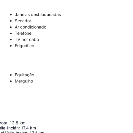
Janelas desbloqueadas
Secador
Ar condicionado
Telefone
TV por cabo
Frigorífico
Equitação
Mergulho
nota
:
13.8
km
lle-Inclán
:
17.4
km
l Valle-Inclán
:
17.4
km