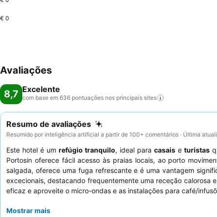
€ 0
Avaliações
Excelente
8,7
com base em 636 pontuações nos principais
sites
Resumo de avaliações
Resumido por inteligência artificial a partir de 100+ comentários · Última atua
Este hotel é um
refúgio tranquilo
, ideal para
casais
e
turistas
qu
Portosin oferece fácil acesso às praias locais, ao porto movim
salgada, oferece uma fuga refrescante e é uma vantagem signifi
excecionais, destacando frequentemente uma receção calorosa e f
eficaz e aproveite o micro-ondas e as instalações para café/infus
Mostrar mais