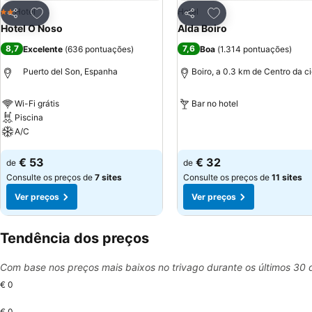
Adicionar aos favoritos
Adicionar aos favor
Hotel
Hotel
2 Estrelas
Partilhar
Partilhar
Hotel O Noso
Alda Boiro
8,7
7,6
Excelente
(
636 pontuações
)
Boa
(
1.314 pontuações
)
Puerto del Son, Espanha
Boiro, a 0.3 km de Centro da c
Wi-Fi grátis
Bar no hotel
Piscina
Ver preços
A/C
Ver preços
€ 53
€ 32
de
de
Consulte os preços de
7 sites
Consulte os preços de
11 sites
Ver preços
Ver preços
Tendência dos preços
Com base nos preços mais baixos no trivago durante os últimos 30 
€ 0
€ 0