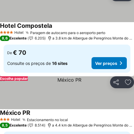
Hotel Compostela
Hotel
Paragem de autocarro para o aeroporto perto
4 Estrelas
8,6
Excelente
6.205
a 3.8 km de Albergue de Peregrinos Monte do Gozo
€ 70
De
Consulte os preços de
16 sites
Ver preços
Escolha popular
Partilhar
Ad
México PR
Hotel
Estacionamento no local
3 Estrelas
8,5
Excelente
8.514
a 4.4 km de Albergue de Peregrinos Monte do Gozo