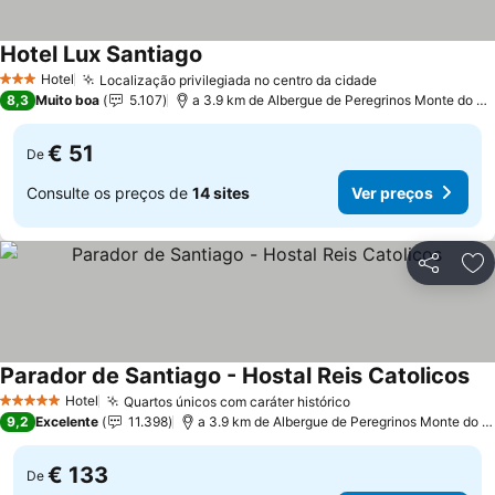
Hotel Lux Santiago
Hotel
Localização privilegiada no centro da cidade
3 Estrelas
8,3
Muito boa
5.107
a 3.9 km de Albergue de Peregrinos Monte do Gozo
€ 51
De
Consulte os preços de
14 sites
Ver preços
Partilhar
Ad
Parador de Santiago - Hostal Reis Catolicos
Hotel
Quartos únicos com caráter histórico
5 Estrelas
9,2
Excelente
11.398
a 3.9 km de Albergue de Peregrinos Monte do Gozo
€ 133
De