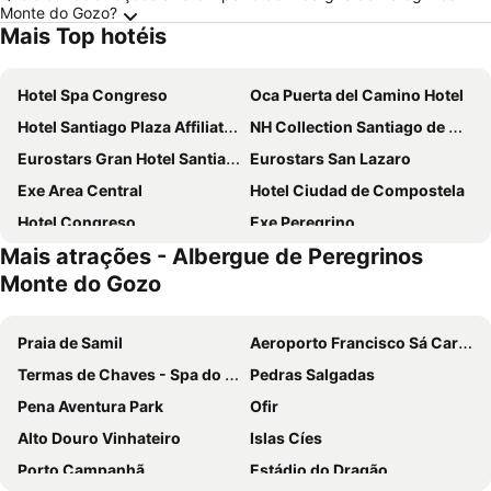
Monte do Gozo?
Mais Top hotéis
Hotel Spa Congreso
Oca Puerta del Camino Hotel
Hotel Santiago Plaza Affiliated by Meliá
NH Collection Santiago de Compostela
Eurostars Gran Hotel Santiago
Eurostars San Lazaro
Exe Area Central
Hotel Ciudad de Compostela
Hotel Congreso
Exe Peregrino
Mais atrações - Albergue de Peregrinos
B&B HOTEL Santiago Milladoiro
Hotel Lux Santiago
Monte do Gozo
Eurostars Araguaney
Hotel Compostela
Gran Hotel Los Abetos
San Francisco Hotel Monumento
Praia de Samil
Aeroporto Francisco Sá Carneiro
Hotel Alda Avenida
Hotel Santiago Apostol
Termas de Chaves - Spa do Imperador
Pedras Salgadas
Nest Style Santiago ex Maycar
Hotel Faranda Los Tilos, Ascend Hotel Collection
Pena Aventura Park
Ofir
Parador de Santiago - Hostal Reis Catolicos
Hotel Universal
Alto Douro Vinhateiro
Islas Cíes
Hotel Scala
Hotel Capital de Galicia
Porto Campanhã
Estádio do Dragão
Hotel Gelmírez
Hotel Balneario de Compostela