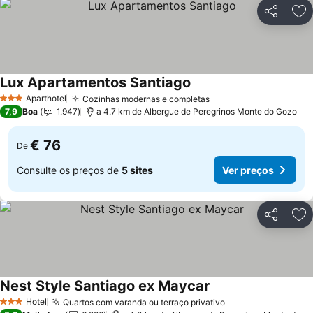
Partilhar
Ad
Lux Apartamentos Santiago
Aparthotel
Cozinhas modernas e completas
3 Estrelas
7,9
Boa
1.947
a 4.7 km de Albergue de Peregrinos Monte do Gozo
€ 76
De
Consulte os preços de
5 sites
Ver preços
Partilhar
Ad
Nest Style Santiago ex Maycar
Hotel
Quartos com varanda ou terraço privativo
3 Estrelas