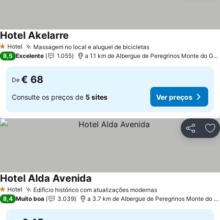
Hotel Akelarre
Hotel
Massagem no local e aluguel de bicicletas
1 Estrelas
8,5
Excelente
1.055
a 1.1 km de Albergue de Peregrinos Monte do Gozo
€ 68
De
Consulte os preços de
5 sites
Ver preços
Partilhar
Ad
Hotel Alda Avenida
Hotel
Edifício histórico com atualizações modernas
1 Estrelas
8,4
Muito boa
3.039
a 3.7 km de Albergue de Peregrinos Monte do Gozo