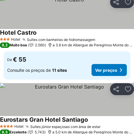
Partilhar
Ad
Hotel Castro
Hotel
Suítes com banheiras de hidromassagem
3 Estrelas
8,2
Muito boa
2.560
a 3.6 km de Albergue de Peregrinos Monte do Gozo
€ 55
De
Consulte os preços de
11 sites
Ver preços
Partilhar
Ad
Eurostars Gran Hotel Santiago
Hotel
Suítes júnior espaçosas com área de estar
4 Estrelas
8,5
Excelente
5.743
a 5.0 km de Albergue de Peregrinos Monte do Gozo