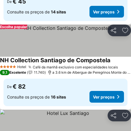
€ 45
De
Consulte os preços de
14 sites
Ver preços
Escolha popular
Partilhar
Ad
NH Collection Santiago de Compostela
Hotel
Café da manhã exclusivo com especialidades locais
5 Estrelas
9,1
Excelente
11.740
a 3.6 km de Albergue de Peregrinos Monte do Gozo
€ 82
De
Consulte os preços de
16 sites
Ver preços
Partilhar
Ad