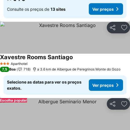
Consulte os preços de
13 sites
Ver preços
Partilhar
Ad
Xavestre Rooms Santiago
Aparthotel
3 Estrelas
7,5
Boa
718
a 3.6 km de Albergue de Peregrinos Monte do Gozo
Selecione as datas para ver os preços
Ver preços
exatos.
Escolha popular
Partilhar
Ad