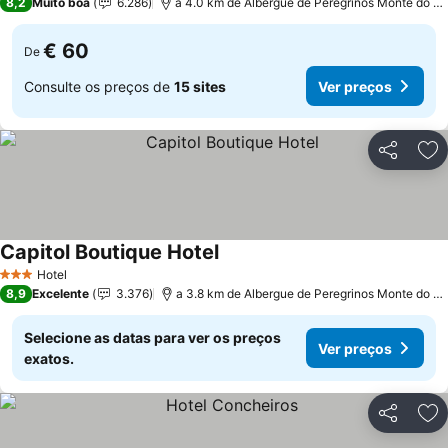
8,2
Muito boa
6.286
a 4.0 km de Albergue de Peregrinos Monte do Gozo
€ 60
De
Consulte os preços de
15 sites
Ver preços
Partilhar
Ad
Capitol Boutique Hotel
Hotel
3 Estrelas
8,9
Excelente
3.376
a 3.8 km de Albergue de Peregrinos Monte do Gozo
Selecione as datas para ver os preços
Ver preços
exatos.
Partilhar
Ad