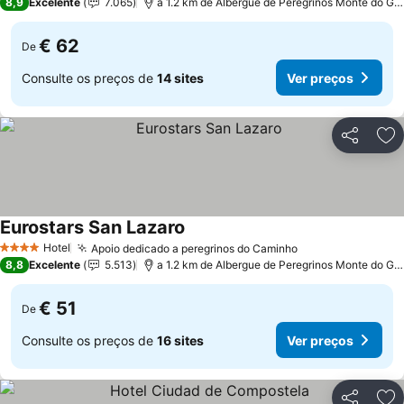
8,9
Excelente
7.065
a 1.2 km de Albergue de Peregrinos Monte do Gozo
€ 62
De
Consulte os preços de
14 sites
Ver preços
Partilhar
Ad
Eurostars San Lazaro
Hotel
Apoio dedicado a peregrinos do Caminho
4 Estrelas
8,8
Excelente
5.513
a 1.2 km de Albergue de Peregrinos Monte do Gozo
€ 51
De
Consulte os preços de
16 sites
Ver preços