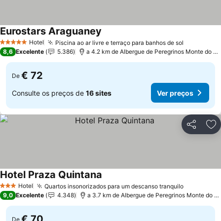
Eurostars Araguaney
Hotel
Piscina ao ar livre e terraço para banhos de sol
5 Estrelas
8,6
Excelente
5.386
a 4.2 km de Albergue de Peregrinos Monte do Gozo
€ 72
De
Consulte os preços de
16 sites
Ver preços
Partilhar
Ad
Hotel Praza Quintana
Hotel
Quartos insonorizados para um descanso tranquilo
3 Estrelas
9,0
Excelente
4.348
a 3.7 km de Albergue de Peregrinos Monte do Gozo
€ 70
De