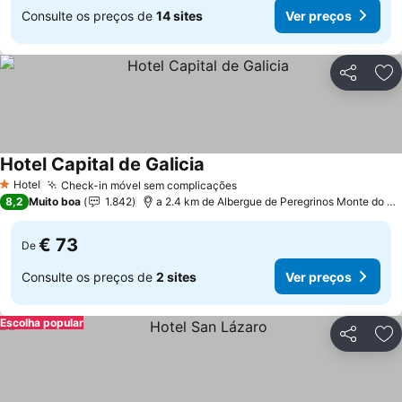
Consulte os preços de
14 sites
Ver preços
Partilhar
Ad
Hotel Capital de Galicia
Hotel
Check-in móvel sem complicações
1 Estrelas
8,2
Muito boa
1.842
a 2.4 km de Albergue de Peregrinos Monte do Gozo
€ 73
De
Consulte os preços de
2 sites
Ver preços
Escolha popular
Partilhar
Ad