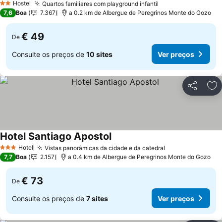
Hostel
Quartos familiares com playground infantil
2 Estrelas
7,6
Boa
7.367
a 0.2 km de Albergue de Peregrinos Monte do Gozo
€ 49
De
Consulte os preços de
10 sites
Ver preços
Partilhar
Ad
Hotel Santiago Apostol
Hotel
Vistas panorâmicas da cidade e da catedral
3 Estrelas
7,7
Boa
2.157
a 0.4 km de Albergue de Peregrinos Monte do Gozo
€ 73
De
Consulte os preços de
7 sites
Ver preços