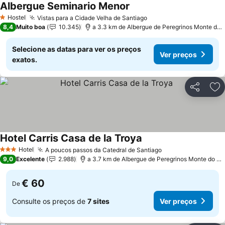
Albergue Seminario Menor
Hostel
Vistas para a Cidade Velha de Santiago
1 Estrelas
8,4
Muito boa
10.345
a 3.3 km de Albergue de Peregrinos Monte do Gozo
Selecione as datas para ver os preços
Ver preços
exatos.
Partilhar
Ad
Hotel Carris Casa de la Troya
Hotel
A poucos passos da Catedral de Santiago
3 Estrelas
9,0
Excelente
2.988
a 3.7 km de Albergue de Peregrinos Monte do Gozo
€ 60
De
Consulte os preços de
7 sites
Ver preços