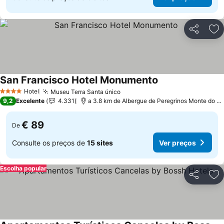
Partilhar
Ad
San Francisco Hotel Monumento
Hotel
Museu Terra Santa único
4 Estrelas
9,2
Excelente
4.331
a 3.8 km de Albergue de Peregrinos Monte do Gozo
€ 89
De
Consulte os preços de
15 sites
Ver preços
Escolha popular
Partilhar
Ad