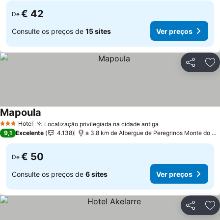
€ 42
De
Consulte os preços de
15 sites
Ver preços
Partilhar
Ad
Mapoula
Hotel
Localização privilegiada na cidade antiga
3 Estrelas
9,1
Excelente
4.138
a 3.8 km de Albergue de Peregrinos Monte do Gozo
€ 50
De
Consulte os preços de
6 sites
Ver preços
Partilhar
Ad