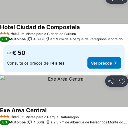
Partilhar
Ad
Hotel Ciudad de Compostela
Hotel
Vistas para a Cidade da Cultura
3 Estrelas
8,1
Muito boa
4.698
a 2.9 km de Albergue de Peregrinos Monte do Gozo
€ 50
De
Consulte os preços de
14 sites
Ver preços
Partilhar
Ad
Exe Area Central
Hotel
Vistas para o Parque Carlomagno
3 Estrelas
8,1
Muito boa
4.606
a 2.3 km de Albergue de Peregrinos Monte do Gozo