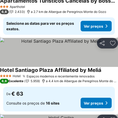
Apartamentos Turísticos Cancelas by Bossh Hotels
Aparthotel
3 Estrelas
6,8
2.433
a 2.7 km de Albergue de Peregrinos Monte do Gozo
Selecione as datas para ver os preços
Ver preços
exatos.
Partilhar
Ad
Hotel Santiago Plaza Affiliated by Meliá
Hotel
Espaços modernos e recentemente renovados
4 Estrelas
8,6
Excelente
5.959
a 4.4 km de Albergue de Peregrinos Monte do Gozo
€ 63
De
Consulte os preços de
16 sites
Ver preços