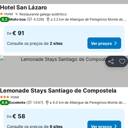
Hotel San Lázaro
Hotel
Restaurante galego autêntico
1 Estrelas
8,2
Muito boa
4.026
a 2.2 km de Albergue de Peregrinos Monte do Gozo
€ 91
De
Consulte os preços de
2 sites
Ver preços
Partilhar
Ad
Lemonade Stays Santiago de Compostela
Hotel
3 Estrelas
8,6
Excelente
1.047
a 4.0 km de Albergue de Peregrinos Monte do Gozo
€ 58
De
Consulte os preços de
6 sites
Ver preços