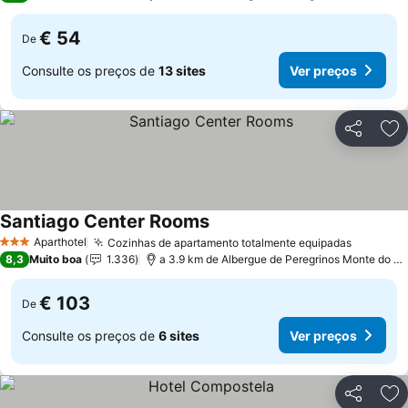
€ 54
De
Consulte os preços de
13 sites
Ver preços
Partilhar
Ad
Santiago Center Rooms
Aparthotel
Cozinhas de apartamento totalmente equipadas
3 Estrelas
8,3
Muito boa
1.336
a 3.9 km de Albergue de Peregrinos Monte do Gozo
€ 103
De
Consulte os preços de
6 sites
Ver preços
Partilhar
Ad