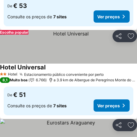
€ 53
De
Consulte os preços de
7 sites
Ver preços
Escolha popular
Partilhar
Ad
Hotel Universal
Hotel
Estacionamento público conveniente por perto
2 Estrelas
8,1
Muito boa
6.766
a 3.9 km de Albergue de Peregrinos Monte do Gozo
€ 51
De
Consulte os preços de
7 sites
Ver preços
Partilhar
Ad