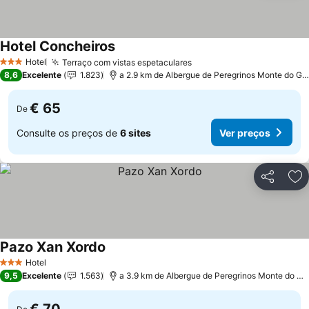
Hotel Concheiros
Hotel
Terraço com vistas espetaculares
3 Estrelas
8,6
Excelente
1.823
a 2.9 km de Albergue de Peregrinos Monte do Gozo
€ 65
De
Consulte os preços de
6 sites
Ver preços
Partilhar
Ad
Pazo Xan Xordo
Hotel
3 Estrelas
9,5
Excelente
1.563
a 3.9 km de Albergue de Peregrinos Monte do Gozo