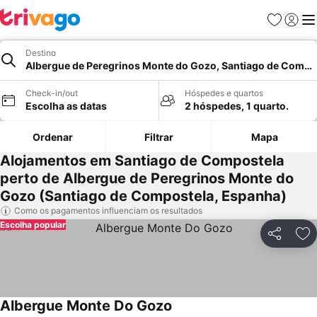
Favoritos
Iniciar
Me
Destino
Albergue de Peregrinos Monte do Gozo, Santiago de Compo
Check-in/out
Hóspedes e quartos
Escolha as datas
2 hóspedes, 1 quarto.
Ordenar
Filtrar
Mapa
Alojamentos em Santiago de Compostela
perto de Albergue de Peregrinos Monte do
Gozo (Santiago de Compostela, Espanha)
Como os pagamentos influenciam os resultados
Escolha popular
Partilhar
Ad
Albergue Monte Do Gozo