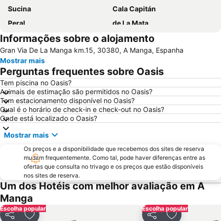
Sucina
Cala Capitán
Peral
de La Mata
Informações sobre o alojamento
Cala del Pino
Punta Prima
Gran Via De La Manga km.15, 30380, A Manga, Espanha
San Pedro de Pinatar
Cavanna
Mostrar mais
Parque Natural de las Salinas de La Mata-Torrevieja
Torreagüera
Perguntas frequentes sobre Oasis
La Fama
Euro Manga
Tem piscina no Oasis?
Animais de estimação são permitidos no Oasis?
Punta de Algas
Go Kart La Manga
Tem estacionamento disponível no Oasis?
La Caleta - Cabo Roig
Estación de Murcia El Carmen
Qual é o horário de check-in e check-out no Oasis?
Onde está localizado o Oasis?
de Las Palmeras
Playa de la Gola
Mostrar mais
Levante Cabo de Palos
Puerto Deportivo de Cabo de Palos
Os preços e a disponibilidade que recebemos dos sites de reserva
Puerto de Cartagena
Torre de La Mata
mudam frequentemente. Como tal, pode haver diferenças entre as
El Churra
Vistalegre
ofertas que consulta no trivago e os preços que estão disponíveis
nos sites de reserva.
Veneziola Golf
San Javier
Um dos Hotéis com melhor avaliação em A
de Los Narejos
525
Manga
Escolha popular
El Mojón
El Puerto
Escolha popular
Partilhar
Adicionar aos favoritos
Partilhar
Adicionar aos