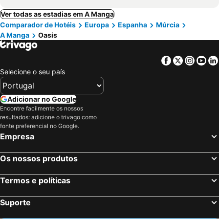
Ver todas as estadias em A Manga
Comparador de Hotéis
Europa
Espanha
Múrcia
A Manga
Oasis
Facebook
Twitter
Insta
Yo
Selecione o seu país
Adicionar no Google
Encontre facilmente os nossos
resultados: adicione o trivago como
fonte preferencial no Google.
Empresa
Os nossos produtos
Termos e políticas
Suporte