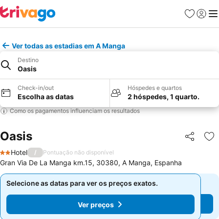
Favoritos
Iniciar
Me
Ver todas as estadias em A Manga
Destino
Oasis
Check-in/out
Hóspedes e quartos
Escolha as datas
2 hóspedes, 1 quarto.
Como os pagamentos influenciam os resultados
Oasis
Partilhar
Ad
Hotel
/
Pontuação não disponível
2 Estrelas
Gran Via De La Manga km.15, 30380, A Manga, Espanha
Selecione as datas para ver os preços exatos.
Selecione as datas para ver os preços exatos.
Ver preços
Ver preços