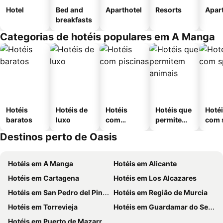
Hotel
Bed and
Aparthotel
Resorts
Apar
breakfasts
Categorias de hotéis populares em A Manga
Hotéis
Hotéis de
Hotéis
Hotéis que
Hoté
baratos
luxo
com
permitem
com 
piscinas
animais
Destinos perto de Oasis
Hotéis em A Manga
Hotéis em Alicante
Hotéis em Cartagena
Hotéis em Los Alcazares
Hotéis em San Pedro del Pinatar
Hotéis em Região de Murcia
Hotéis em Torrevieja
Hotéis em Guardamar do Segura
Hotéis em Puerto de Mazarrón