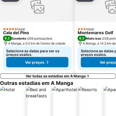
Parque Regional de Calblanque
De los Locos
Cala de Cabo Cervera
Dunas de Guardamar del Segura
Casino
San Antón
Negra
Hotel
Hotel
5 Estrelas
3 Estrelas
Cala del Pino
Montemares Golf
9,2
8,2
Excelente
(
256 pontuações
)
Muito boa
(
238 pon
A Manga, a 5.0 km de Centro da cidade
A Manga, a 14.2 km de
Selecione as datas para ver os
Selecione as datas 
preços exatos.
preços exatos.
Ver preços
Ver preç
Ver todas as estadias em A Manga
Outras estadias em A Manga