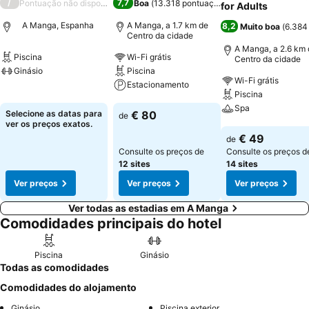
/
7,7
Pontuação não disponível
Boa
(
13.318 pontuações
)
for Adults
A Manga, Espanha
A Manga, a 1.7 km de
8,2
Muito boa
(
6.384
Centro da cidade
A Manga, a 2.6 km 
Piscina
Wi-Fi grátis
Centro da cidade
Ginásio
Piscina
Wi-Fi grátis
Estacionamento
Piscina
Ver preços
Spa
Ver preços
Selecione as datas para
€ 80
de
ver os preços exatos.
Ver preços
€ 49
de
Consulte os preços de
Consulte os preços d
12 sites
14 sites
Ver preços
Ver preços
Ver preços
Ver todas as estadias em A Manga
Comodidades principais do hotel
Piscina
Ginásio
Todas as comodidades
Comodidades do alojamento
Ginásio
Piscina exterior