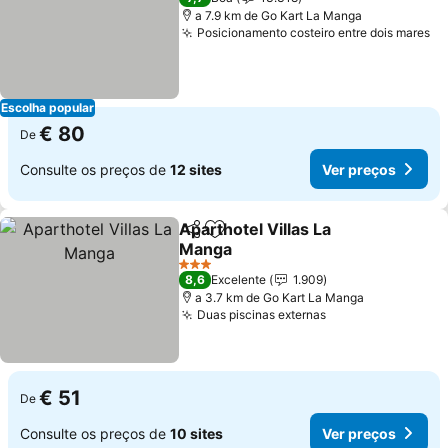
a 7.9 km de Go Kart La Manga
Posicionamento costeiro entre dois mares
Ve
Escolha popular
€ 80
De
Consulte os preços de
12 sites
Ver preços
Aparthotel Villas La
Partilhar
Adicionar aos favoritos
Manga
Ver preços
3 Estrelas
8,6
Excelente
1.909
a 3.7 km de Go Kart La Manga
Duas piscinas externas
Ver preços
€ 51
De
Consulte os preços de
10 sites
Ver preços