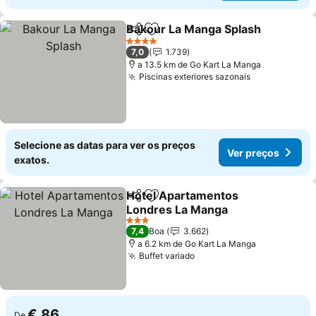
Bakour La Manga Splash
Partilhar
Adicionar aos favoritos
V
4 Estrelas
7,0
1.739
a 13.5 km de Go Kart La Manga
Piscinas exteriores sazonais
Ver preços
Selecione as datas para ver os preços
Ver preços
exatos.
Hotel Apartamentos
Partilhar
Adicionar aos favoritos
Londres La Manga
Ver preços
3 Estrelas
7,4
Boa
3.662
a 6.2 km de Go Kart La Manga
Buffet variado
Ver preços
€ 86
De