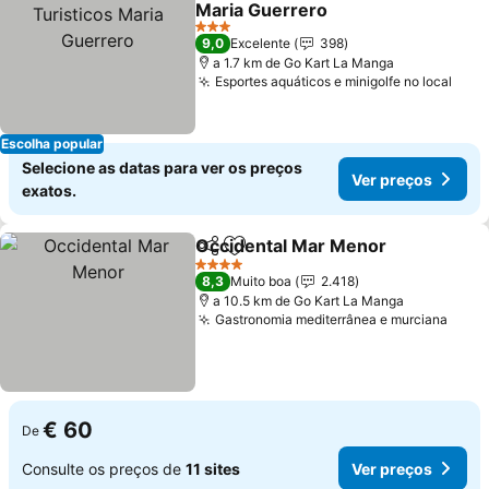
Maria Guerrero
Ver preços
3 Estrelas
9,0
Excelente
398
a 1.7 km de Go Kart La Manga
Esportes aquáticos e minigolfe no local
Ver 
Escolha popular
Selecione as datas para ver os preços
Ver preços
exatos.
Occidental Mar Menor
Partilhar
Adicionar aos favoritos
Ver
4 Estrelas
8,3
Muito boa
2.418
a 10.5 km de Go Kart La Manga
Gastronomia mediterrânea e murciana
Ver 
€ 60
De
Consulte os preços de
11 sites
Ver preços