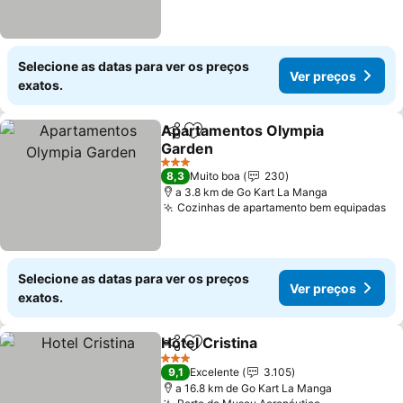
Selecione as datas para ver os preços
Ver preços
exatos.
Apartamentos Olympia
Partilhar
Adicionar aos favoritos
Garden
Ver preços
3 Estrelas
8,3
Muito boa
230
a 3.8 km de Go Kart La Manga
Cozinhas de apartamento bem equipadas
Ve
Selecione as datas para ver os preços
Ver preços
exatos.
Hotel Cristina
Partilhar
Adicionar aos favoritos
Ver preços
3 Estrelas
9,1
Excelente
3.105
a 16.8 km de Go Kart La Manga