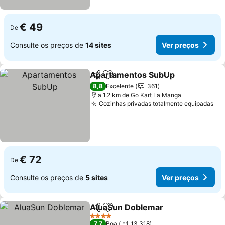
€ 49
De
Consulte os preços de
14 sites
Ver preços
Apartamentos SubUp
Partilhar
Adicionar aos favoritos
Ver 
8,8
Excelente
361
a 1.2 km de Go Kart La Manga
Cozinhas privadas totalmente equipadas
Ve
€ 72
De
Consulte os preços de
5 sites
Ver preços
AluaSun Doblemar
Partilhar
Adicionar aos favoritos
Ver pre
4 Estrelas
7,7
Boa
13.318