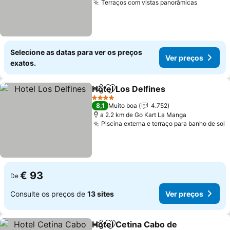
Terraços com vistas panorâmicas
Ver pre
Selecione as datas para ver os preços
Ver preços
exatos.
Hotel Los Delfines
Partilhar
Adicionar aos favoritos
Ver pre
4 Estrelas
8,1
Muito boa
4.752
a 2.2 km de Go Kart La Manga
Piscina externa e terraço para banho de sol
V
€ 93
De
Consulte os preços de
13 sites
Ver preços
Hotel Cetina Cabo de
Partilhar
Adicionar aos favoritos