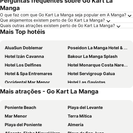
Perguntas frequentes sobre Go Kart La
Manga
O que faz com que Go Kart La Manga seja popular em A Manga?
Que alojamentos existem perto de Go Kart La Manga?
Quais outras atrações existem perto de Go Kart La Manga?
Mais Top hotéis
AluaSun Doblemar
Poseidon La Manga Hotel & Spa - Designed for Adults
Hotel Izán Cavanna
Bakour La Manga Splash
Hotel Los Delfines
Hotel Monarque Costa Narejos
Hotel & Spa Entremares
Hotel Servigroup Galua
Occidental Mar Menor
Hotel Las Gaviotas
Mais atrações - Go Kart La Manga
Hotel Ibersol Atrio del Mar
Hotel Miraflores
Hotel 525
Hotel Luabay Abity Spa
Poniente Beach
Playa del Levante
Ibersol AqquaMarina Bay SPA&Wellness
Montemares Golf
Mar Menor
Terra Mítica
Hotel Cetina Cabo de Palos Puerto
Hotel Cristina
Playa del Poniente
Almería
Hotel Los Narejos
Grand Hyatt La Manga Club Golf & Spa