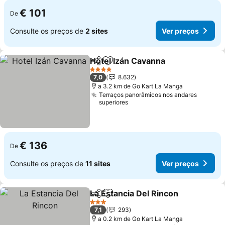
€ 101
De
Consulte os preços de
2 sites
Ver preços
Hotel Izán Cavanna
Partilhar
Adicionar aos favoritos
Ver pr
4 Estrelas
7,0
8.632
a 3.2 km de Go Kart La Manga
Terraços panorâmicos nos andares
superiores
€ 136
De
Consulte os preços de
11 sites
Ver preços
La Estancia Del Rincon
Partilhar
Adicionar aos favoritos
Ver
3 Estrelas
7,1
293
a 0.2 km de Go Kart La Manga