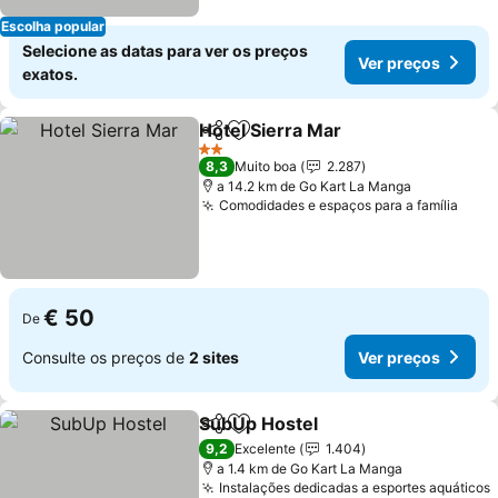
Escolha popular
Selecione as datas para ver os preços
Ver preços
exatos.
Hotel Sierra Mar
Partilhar
Adicionar aos favoritos
Ver preço
2 Estrelas
8,3
Muito boa
2.287
a 14.2 km de Go Kart La Manga
Comodidades e espaços para a família
Ver 
€ 50
De
Consulte os preços de
2 sites
Ver preços
SubUp Hostel
Partilhar
Adicionar aos favoritos
Ver preços
9,2
Excelente
1.404
a 1.4 km de Go Kart La Manga
Instalações dedicadas a esportes aquáticos