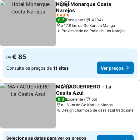
Hotel Monarque Costa
Partilhar
Adicionar aos favoritos
Narejos
Ver preços
4 Estrelas
8,7
Excelente
4.104
a 17.8 km de Go Kart La Manga
Proximidade da Praia de Los Narejos
Ver p
€ 85
De
Consulte os preços de
11 sites
Ver preços
MARIAGUERRERO - La
Partilhar
Adicionar aos favoritos
Casita Azul
Ver preços
9,3
Excelente
55
a 1.6 km de Go Kart La Manga
Design charmoso de casa azul tradicional
Ve
Selecione as datas para ver os preços