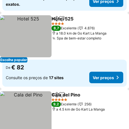
Ver preços
exatos.
Hotel 525
Partilhar
Adicionar aos favoritos
Ver preços
4 Estrelas
8,7
Excelente
4.876
a 18.0 km de Go Kart La Manga
Spa de bem-estar completo
Ver preços
Escolha popular
€ 82
De
Consulte os preços de
17 sites
Ver preços
Cala del Pino
Partilhar
Adicionar aos favoritos
Ver preços
5 Estrelas
9,2
Excelente
256
a 4.5 km de Go Kart La Manga