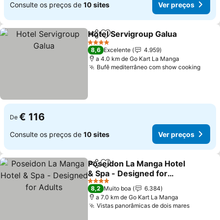
Consulte os preços de
10 sites
Ver preços
Hotel Servigroup Galua
Partilhar
Adicionar aos favoritos
Ver
4 Estrelas
8,6
Excelente
4.959
a 4.0 km de Go Kart La Manga
Bufê mediterrâneo com show cooking
Ver 
€ 116
De
Consulte os preços de
10 sites
Ver preços
Poseidon La Manga Hotel
Partilhar
Adicionar aos favoritos
& Spa - Designed for
Adults
Ver preços
4 Estrelas
8,2
Muito boa
6.384
a 7.0 km de Go Kart La Manga
Vistas panorâmicas de dois mares
Ver pre