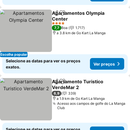
Apartamentos Olympia
Partilhar
Adicionar aos favoritos
Center
Ver preços
4 Estrelas
7,7
Boa
1.717
a 3.8 km de Go Kart La Manga
Escolha popular
Selecione as datas para ver os preços
Ver preços
exatos.
Apartamento Turistico
Partilhar
Adicionar aos favoritos
VerdeMar 2
Ver preços
6,9
339
a 1.9 km de Go Kart La Manga
Acesso aos campos de golfe do La Manga
Club
Selecione as datas para ver os preços