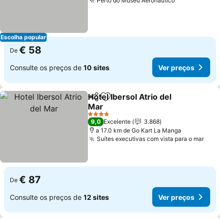
Perto do Museu Aeronáutico
Ver preços
Escolha popular
€ 58
De
Consulte os preços de
10 sites
Ver preços
Hotel Ibersol Atrio del
Partilhar
Adicionar aos favoritos
Mar
Ver preços
4 Estrelas
9,0
Excelente
3.868
a 17.0 km de Go Kart La Manga
Suítes executivas com vista para o mar
Ver 
€ 87
De
Consulte os preços de
12 sites
Ver preços