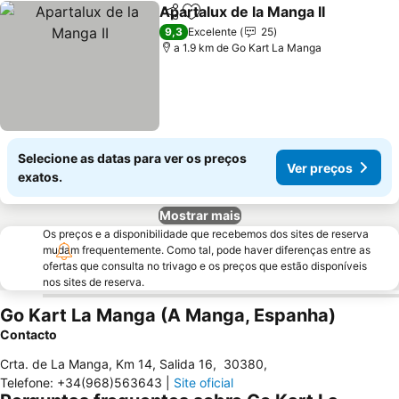
Apartalux de la Manga II
Partilhar
Adicionar aos favoritos
Ve
9,3
Excelente
25
a 1.9 km de Go Kart La Manga
Selecione as datas para ver os preços
Ver preços
exatos.
Mostrar mais
Os preços e a disponibilidade que recebemos dos sites de reserva
mudam frequentemente. Como tal, pode haver diferenças entre as
ofertas que consulta no trivago e os preços que estão disponíveis
nos sites de reserva.
Go Kart La Manga (A Manga, Espanha)
Contacto
Crta. de La Manga, Km 14, Salida 16
,
30380
,
Telefone
:
+34(968)563643
|
Site oficial