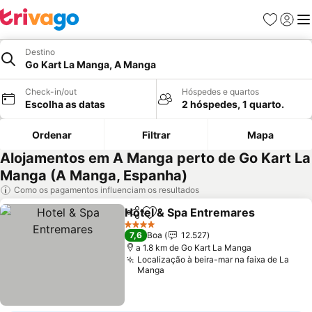
Favoritos
Iniciar
Me
Destino
Go Kart La Manga, A Manga
Check-in/out
Hóspedes e quartos
Escolha as datas
2 hóspedes, 1 quarto.
Ordenar
Filtrar
Mapa
Alojamentos em A Manga perto de Go Kart La
Manga (A Manga, Espanha)
Como os pagamentos influenciam os resultados
Hotel & Spa Entremares
Partilhar
Adicionar aos favoritos
Ve
4 Estrelas
7,6
Boa
12.527
a 1.8 km de Go Kart La Manga
Localização à beira-mar na faixa de La
Manga