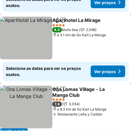
Ver preços
exatos.
Aparthotel La Mirage
Partilhar
Adicionar aos favoritos
Ver 
4 Estrelas
8,0
Muito boa
2.096
a 3.1 km de Go Kart La Manga
Selecione as datas para ver os preços
Ver preços
exatos.
Ona Lomas Village - La
Partilhar
Adicionar aos favoritos
Manga Club
Ver preços
4 Estrelas
7,4
3.054
a 8.3 km de Go Kart La Manga
Restaurante Leña y Carbón
Ver preços
Escolha popular