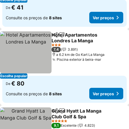
€ 41
De
Consulte os preços de
8 sites
Ver preços
Hotel Apartamentos
Partilhar
Adicionar aos favoritos
Londres La Manga
Ver preços
3 Estrelas
7,4
3.891
a 6.2 km de Go Kart La Manga
Piscina exterior à beira-mar
Ver preços
Escolha popular
€ 80
De
Consulte os preços de
8 sites
Ver preços
Grand Hyatt La Manga
Partilhar
Adicionar aos favoritos
Club Golf & Spa
Ver preços
5 Estrelas
9,1
Excelente
4.823