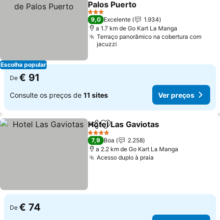
Palos Puerto
Ver preços
3 Estrelas
9,0
Excelente
1.934
a 1.7 km de Go Kart La Manga
Terraço panorâmico na cobertura com
jacuzzi
Escolha popular
€ 91
De
Consulte os preços de
11 sites
Ver preços
Hotel Las Gaviotas
Partilhar
Adicionar aos favoritos
Ver pre
4 Estrelas
7,9
Boa
2.258
a 2.2 km de Go Kart La Manga
Acesso duplo à praia
Ver preços
€ 74
De