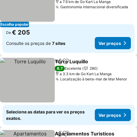
a 7.9 km de Go Kart La Manga
Gastronomia internacional diversificada
Ver
Escolha popular
€ 205
De
Consulte os preços de
7 sites
Ver preços
Torre Luquillo
Partilhar
Adicionar aos favoritos
Ver preços
8,7
Excelente
280
a 3.3 km de Go Kart La Manga
Localização à beira-mar de Mar Menor
Ver 
Selecione as datas para ver os preços
Ver preços
exatos.
Apartamentos Turisticos
Partilhar
Adicionar aos favoritos