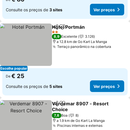
Consulte os preços de
3 sites
Ver preços
Hotel Portmán
Partilhar
Adicionar aos favoritos
Ver preços
2 Estrelas
8,9
Excelente
3.126
a 12.8 km de Go Kart La Manga
Terraço panorâmico na cobertura
Ver preç
Escolha popular
€ 25
De
Consulte os preços de
5 sites
Ver preços
Verdemar 8907 - Resort
Partilhar
Adicionar aos favoritos
Choice
Ver preços
7,8
Boa
8
a 1.9 km de Go Kart La Manga
Piscinas internas e externas
Ver preços