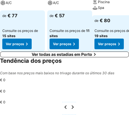
Piscina
A/C
A/C
Spa
Ver preços
Ver preços
€ 77
€ 57
de
de
Ver preços
€ 80
de
Consulte os preços de
Consulte os preços de
11
Consulte os preços d
15 sites
sites
19 sites
Ver preços
Ver preços
Ver preços
Ver todas as estadias em Porto
Tendência dos preços
Com base nos preços mais baixos no trivago durante os últimos 30 dias
€ 0
€ 0
€ 0