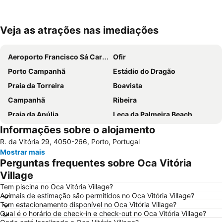
Veja as atrações nas imediações
Ampliar mapa
Aeroporto Francisco Sá Carneiro
Ofir
Porto Campanhã
Estádio do Dragão
Praia da Torreira
Boavista
Campanhã
Ribeira
Praia da Apúlia
Leça da Palmeira Beach
Informações sobre o alojamento
Parque aquático de Amarante
Pavilhão Multiusos Gondomar
R. da Vitória 29, 4050-266, Porto, Portugal
Praia do Furadouro
Cais de Gaia
Mostrar mais
Magikland
Pavilhão Rosa Mota
Perguntas frequentes sobre Oca Vitória
Norteshopping
Rua Santa Catarina
Village
Baixa
Centro Histórico do Porto
Tem piscina no Oca Vitória Village?
Animais de estimação são permitidos no Oca Vitória Village?
Casa da Música
Parque & Zoo Santo Inácio
Tem estacionamento disponível no Oca Vitória Village?
Qual é o horário de check-in e check-out no Oca Vitória Village?
Estação São Bento
Aver-o-Mar Beach