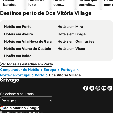
baratos
luxo
com
permitem
com 
piscinas
animais
Destinos perto de Oca Vitória Village
Hotéis em Porto
Hotéis em Mira
Hotéis em Aveiro
Hotéis em Braga
Hotéis em Vila Nova de Gaia
Hotéis em Guimarães
Hotéis em Viana do Castelo
Hotéis em Viseu
Hotéis em Baião
Ver todas as estadias em Porto
Comparador de Hotéis
Europa
Portugal
Norte de Portugal
Porto
Oca Vitória Village
Facebook
Twitter
Insta
Yo
Selecione o seu país
Adicionar no Google
Encontre facilmente os nossos