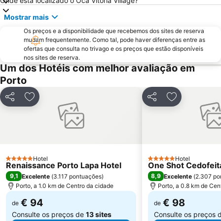
Onde está localizado o Oca Vitória Village?
Europarque
Matosinhos Beach
Mostrar mais
Praia da Aguda
Parque da Cidade
Os preços e a disponibilidade que recebemos dos sites de reserva
Hotel Solverde Beach
Ponte Dom Luís I
mudam frequentemente. Como tal, pode haver diferenças entre as
ofertas que consulta no trivago e os preços que estão disponíveis
da Póvoa de Varzim
da Madalena
nos sites de reserva.
Edificio da Alfândega
Braga Parque
Um dos Hotéis com melhor avaliação em
Porto
Mercado do Bolhão
Estádio Municipal de Braga - Estádio AXA
Aldeia Rural Preservada de Quintandona
Palacio do Freixo
Partilhar
Adicionar aos favoritos
Partilhar
Adicionar aos
Mindelo Beach
Praia da Cortegaça
Bom Jesus do Monte
Caxinas Beach
Termas Romanas do Alto da Cividade
Estação de Caminhos de Ferro de Braga
Casino de Espinho
Parque do Palácio de Cristal
Hotel
Hotel
5 Estrelas
5 Estrelas
Renaissance Porto Lapa Hotel
Arrábida Shopping
Praia de Esposende
One Shot Cedofeit
9,1
8,9
Excelente
(
3.117 pontuações
)
Excelente
(
2.307 po
Aquático de Fafe
Azurara Beach
Porto, a 1.0 km de Centro da cidade
Porto, a 0.8 km de Cen
€ 94
€ 98
de
de
Consulte os preços de
13 sites
Consulte os preços 