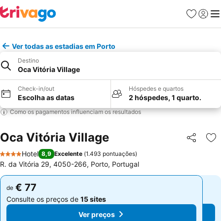
Favoritos
Iniciar
Me
Ver todas as estadias em Porto
Destino
Oca Vitória Village
Check-in/out
Hóspedes e quartos
Escolha as datas
2 hóspedes, 1 quarto.
Como os pagamentos influenciam os resultados
Oca Vitória Village
Partilhar
Ad
Hotel
8,9
Excelente
(
1.493 pontuações
)
4 Estrelas
R. da Vitória 29, 4050-266, Porto, Portugal
€ 77
€ 77
de
de
Consulte os preços de
15 sites
Consulte os preços de
15 sites
Ver preços
Ver preços