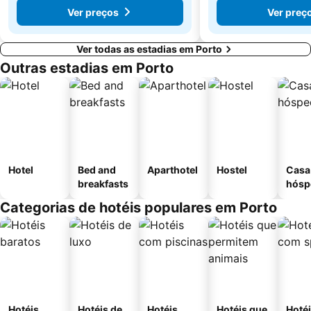
Ver preços
Ver preç
Ver todas as estadias em Porto
Outras estadias em Porto
Hotel
Bed and
Aparthotel
Hostel
Casa
breakfasts
hósp
Categorias de hotéis populares em Porto
Hotéis
Hotéis de
Hotéis
Hotéis que
Hoté