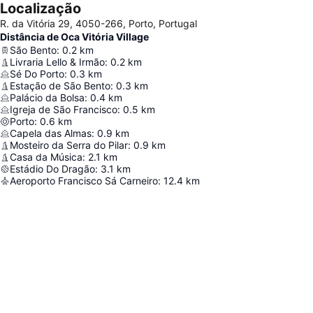
Localização
R. da Vitória 29, 4050-266, Porto, Portugal
Distância de Oca Vitória Village
São Bento
:
0.2
km
Livraria Lello & Irmão
:
0.2
km
Sé Do Porto
:
0.3
km
Estação de São Bento
:
0.3
km
Palácio da Bolsa
:
0.4
km
Igreja de São Francisco
:
0.5
km
Porto
:
0.6
km
Capela das Almas
:
0.9
km
Mosteiro da Serra do Pilar
:
0.9
km
Casa da Música
:
2.1
km
Estádio Do Dragão
:
3.1
km
Aeroporto Francisco Sá Carneiro
:
12.4
km