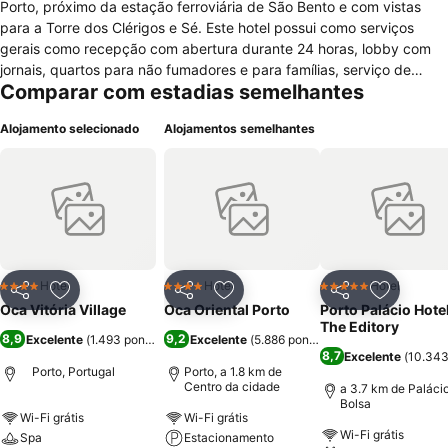
Porto, próximo da estação ferroviária de São Bento e com vistas
para a Torre dos Clérigos e Sé. Este hotel possui como serviços
gerais como recepção com abertura durante 24 horas, lobby com
jornais, quartos para não fumadores e para famílias, serviço de
Comparar com estadias semelhantes
expresso check in/out, cofre, sala de bagagem, serviço de quartos,
lavandaria, aluguer de carro, serviço de pequeno almoço diário no
Alojamento selecionado
Alojamentos semelhantes
quarto, posto de turismo, acesso à internet e estacionamento. Além
disso, para o hóspede relaxar, este hotel dispõe de jardins, bar com
esplanada e sala de pequenos-almoços. Os quartos do hotel são de
diversas tipologias e apresentam características como cofre,
controlo da temperatura, ferro e tábua de engomar, secretária, sala
de estar, lareira, casa de banho com chuveiro/banheira, produtos de
higiene pessoal e secador de cabelo, telefone, televisão LCD por
satélite, cozinha equipada, sala de refeições e varanda com vistas
Hotel
Hotel
Hotel
4 Estrelas
4 Estrelas
5 Estrelas
Partilhar
Adicionar aos favoritos
Partilhar
Adicionar aos favoritos
Partilhar
Adicionar
para o exterior.
Oca Vitória Village
Oca Oriental Porto
Porto Palácio Hote
The Editory
8,9
9,2
Excelente
(
1.493 pontuações
)
Excelente
(
5.886 pontuações
)
8,7
Excelente
(
10.343
Porto, Portugal
Porto, a 1.8 km de
Centro da cidade
a 3.7 km de Paláci
Bolsa
Wi-Fi grátis
Wi-Fi grátis
Wi-Fi grátis
Spa
Estacionamento