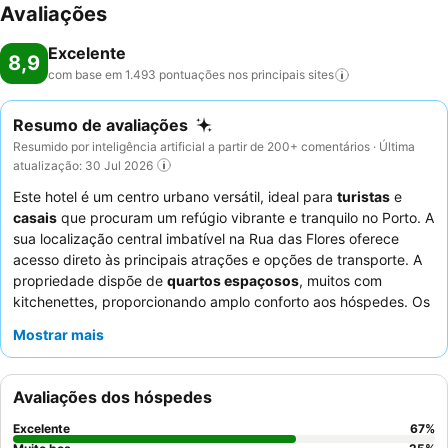
Avaliações
Excelente
8,9
com base em 1.493 pontuações nos principais
sites
Resumo de avaliações
Resumido por inteligência artificial a partir de 200+ comentários · Última
atualização: 30 Jul 2026
Este hotel é um centro urbano versátil, ideal para
turistas
e
casais
que procuram um refúgio vibrante e tranquilo no Porto. A
sua localização central imbatível na Rua das Flores oferece
acesso direto às principais atrações e opções de transporte. A
propriedade dispõe de
quartos espaçosos
, muitos com
kitchenettes, proporcionando amplo conforto aos hóspedes. Os
hóspedes elogiam consistentemente os funcionários excecionais
Mostrar mais
e o delicioso e variado
pequeno-almoço
servido num belo
cenário. Para uma experiência verdadeiramente relaxante,
considere reservar um quarto com vista para a tranquila área do
Avaliações dos hóspedes
jardim.
Excelente
67
%