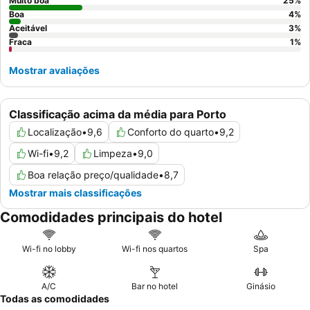
Muito boa
25
%
Boa
4
%
Aceitável
3
%
Fraca
1
%
Mostrar avaliações
Classificação acima da média para Porto
Localização
•
9,6
Conforto do quarto
•
9,2
Wi-fi
•
9,2
Limpeza
•
9,0
Boa relação preço/qualidade
•
8,7
Mostrar mais classificações
Comodidades principais do hotel
Wi-fi no lobby
Wi-fi nos quartos
Spa
A/C
Bar no hotel
Ginásio
Todas as comodidades