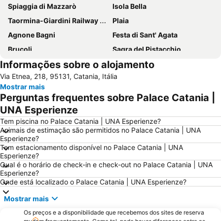
Spiaggia di Mazzarò
Isola Bella
Taormina-Giardini Railway Station
Plaia
Agnone Bagni
Festa di Sant' Agata
Brucoli
Sagra del Pistacchio
Informações sobre o alojamento
Palazzo dei Congressi
Piazza del Duomo
Via Etnea, 218, 95131, Catania, Itália
San Leone Rapisardi
Spiaggia Aci Castello
Mostrar mais
Sant'Isidoro Agricola
Recanati
Perguntas frequentes sobre Palace Catania |
Taormina-Giardini Station
Isola Bella
UNA Esperienze
Tem piscina no Palace Catania | UNA Esperienze?
Animais de estimação são permitidos no Palace Catania | UNA
Esperienze?
Tem estacionamento disponível no Palace Catania | UNA
Esperienze?
Qual é o horário de check-in e check-out no Palace Catania | UNA
Esperienze?
Onde está localizado o Palace Catania | UNA Esperienze?
Mostrar mais
Os preços e a disponibilidade que recebemos dos sites de reserva