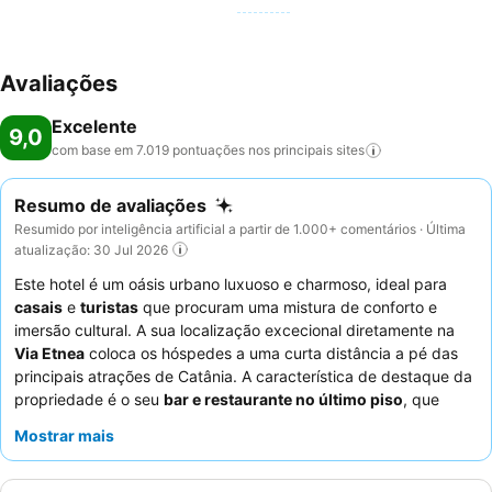
Avaliações
Excelente
9,0
com base em 7.019 pontuações nos principais
sites
Resumo de avaliações
Resumido por inteligência artificial a partir de 1.000+ comentários · Última
atualização: 30 Jul 2026
Este hotel é um oásis urbano luxuoso e charmoso, ideal para
casais
e
turistas
que procuram uma mistura de conforto e
imersão cultural. A sua localização excecional diretamente na
Via Etnea
coloca os hóspedes a uma curta distância a pé das
principais atrações de Catânia. A característica de destaque da
propriedade é o seu
bar e restaurante no último piso
, que
oferece vistas impressionantes, juntamente com deliciosas
Mostrar mais
experiências culinárias. Os hóspedes elogiam consistentemente
os
funcionários atenciosos e simpáticos
e o extenso
buffet de
pequeno-almoço
com especialidades locais sicilianas. Para a