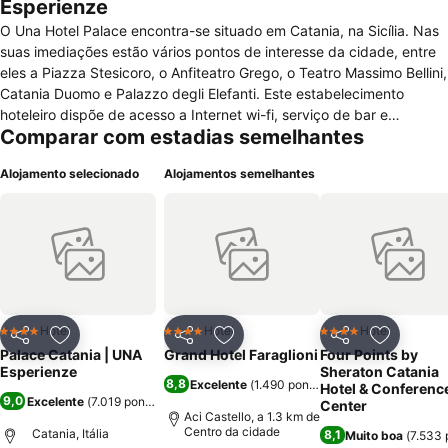
Esperienze
O Una Hotel Palace encontra-se situado em Catania, na Sicília. Nas
suas imediações estão vários pontos de interesse da cidade, entre
eles a Piazza Stesicoro, o Anfiteatro Grego, o Teatro Massimo Bellini,
Catania Duomo e Palazzo degli Elefanti. Este estabelecimento
hoteleiro dispõe de acesso a Internet wi-fi, serviço de bar e
Comparar com estadias semelhantes
cafetaria, cofre, elevador, estacionamento, lavandaria, porteiro,
recepção 24 horas, restaurante, serviço de bagagem, serviço de
Alojamento selecionado
Alojamentos semelhantes
engraxadora automática, serviço de quartos, snack bar e terraço.
Completam o rol de comodidades banho turco, centro financeiro,
ginásio e sala de conferências e eventos. Devidamente preparado
para facilitar os acessos a cadeira de rodas, as instalações facilitam
ainda o alojamento de clientes com necessidades especiais e
crianças. As comodidades presentes nos quartos, para não
fumadores e anti alérgicos, passam pelo acesso a Internet wi-fi,
aquecedor, ar condicionado, quarto de banho com chuveiro e
Hotel
Hotel
Hotel
4 Estrelas
4 Estrelas
4 Estrelas
Partilhar
Adicionar aos favoritos
Partilhar
Adicionar aos favoritos
Partilhar
Adicionar
banheira, tv satélite e tv a cabo, cafeteira, janelas isolantes e com
Palace Catania | UNA
Grand Hotel Faraglioni
Four Points by
abertura, mesa de escritório, mini bar, secador de cabelo e telefone.
Esperienze
Sheraton Catania
8,8
Excelente
(
1.490 pontuações
)
Animais domésticos admitidos sob pedido.
Hotel & Conferenc
9,0
Excelente
(
7.019 pontuações
)
Center
Aci Castello, a 1.3 km de
Centro da cidade
Catania, Itália
8,1
Muito boa
(
7.533 