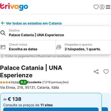
Favoritos
Iniciar
Me
Ver todas as estadias em Catania
Destino
Palace Catania | UNA Esperienze
Check-in/out
Hóspedes e quartos
Escolha as datas
2 hóspedes, 1 quarto.
Como os pagamentos influenciam os resultados
Palace Catania | UNA
Esperienze
Partilhar
Ad
Hotel
9,0
Excelente
(
7.019 pontuações
)
4 Estrelas
Via Etnea, 218, 95131, Catania, Itália
€ 138
€ 138
de
de
Consulte os preços de
11 sites
Consulte os preços de
11 sites