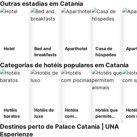
Outras estadias em Catania
Hotel
Bed and
Aparthotel
Casa de
Apar
breakfasts
hóspedes
Categorias de hotéis populares em Catania
Hotéis
Hotéis de
Hotéis
Hotéis que
Hoté
baratos
luxo
com
permitem
com 
piscinas
animais
Destinos perto de Palace Catania | UNA
Esperienze