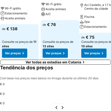
Wi-Fi grátis
Aci Castello, a 1.7 
Wi-Fi grátis
Centro da cidade
Aceita animais
Estacionamento
A/C
Piscina
Aceita animais
Spa
€ 76
de
Estacionamento
€ 138
de
€ 75
de
Consulte os preços de
11
Consulte os preços de
Consulte os preços d
sites
13 sites
10 sites
Ver preços
Ver preços
Ver preços
Ver todas as estadias em Catania
Tendência dos preços
Com base nos preços mais baixos no trivago durante os últimos 30 dias
€ 0
€ 0
€ 0