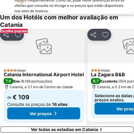
mudam frequentemente. Como tal, pode haver diferenças entre as
ofertas que consulta no trivago e os preços que estão disponíveis
nos sites de reserva.
Um dos Hotéis com melhor avaliação em
Catania
Escolha popular
Partilhar
Adicionar aos favoritos
Partilhar
Adicionar ao
Hotel
Hotel
4 Estrelas
3 Estrelas
Catania International Airport Hotel
La Zagara B&B
7,6
8,7
Boa
(
8.169 pontuações
)
Excelente
(
554 pon
Catania, a 3.1 km de Centro da cidade
Catania, a 0.2 km de 
Selecione as datas 
€ 109
de
preços exatos.
Consulte os preços de
16 sites
Ver pre
Ver preços
Ver todas as estadias em Catania