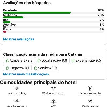
Avaliações dos hóspedes
melhor experiência, considere solicitar um quarto num andar
superior para vistas melhoradas da cidade.
Excelente
67
%
Muito boa
20
%
Boa
7
%
Aceitável
3
%
Fraca
3
%
Mostrar avaliações
Classificação acima da média para Catania
Atmosfera
•
9,8
Localização
•
9,6
Experiência
•
9,5
Limpeza
•
9,1
Serviço
•
8,9
Mostrar mais classificações
Comodidades principais do hotel
Wi-fi no lobby
Wi-fi nos quartos
Estacionamento
Aceita animais
A/C
Restaurante