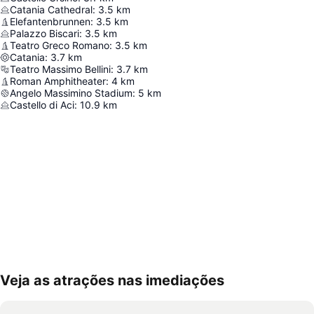
Catania Cathedral
:
3.5
km
Elefantenbrunnen
:
3.5
km
Palazzo Biscari
:
3.5
km
Teatro Greco Romano
:
3.5
km
Catania
:
3.7
km
Teatro Massimo Bellini
:
3.7
km
Roman Amphitheater
:
4
km
Angelo Massimino Stadium
:
5
km
Castello di Aci
:
10.9
km
Veja as atrações nas imediações
Ampliar mapa