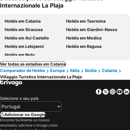
Internazionale La Plaja
Hotéis em Catania
Hotéis em Taormina
Hotéis em Siracusa
Hotéis em Giardini-Naxos
Hotéis em Aci Castello
Hotéis em Modica
Hotéis em Letojanni
Hotéis em Ragusa
Hotéis em Noto
Ver todas as estadias em Catania
Comparador de Hotéis
Europa
Itália
Sicília
Catania
Villaggio Turistico Internazionale La Plaja
Facebook
Twitter
Insta
Yo
Selecione o seu país
Adicionar no Google
Encontre facilmente os nossos
resultados: adicione o trivago como