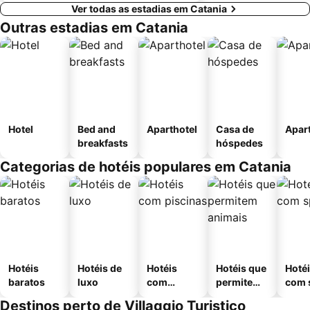
Ver todas as estadias em Catania
Outras estadias em Catania
Hotel
Bed and
Aparthotel
Casa de
Apar
breakfasts
hóspedes
Categorias de hotéis populares em Catania
Hotéis
Hotéis de
Hotéis
Hotéis que
Hoté
baratos
luxo
com
permitem
com 
piscinas
animais
Destinos perto de Villaggio Turistico