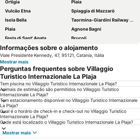
Ortigia
Plaia
Vulcão Etna
Spiaggia di Mazzarò
Isola Bella
Taormina-Giardini Railway Station
Plaia
Agnone Bagni
Festa di Sant' Agata
Brucoli
Informações sobre o alojamento
Sagra del Pistacchio
Palazzo dei Congressi
Viale Presidente Kennedy, 47, 95121, Catania, Itália
Piazza del Duomo
San Leone Rapisardi
Mostrar mais
Spiaggia Aci Castello
Sant'Isidoro Agricola
Perguntas frequentes sobre Villaggio
Recanati
Taormina-Giardini Station
Turistico Internazionale La Plaja
Isola Bella
Tem piscina no Villaggio Turistico Internazionale La Plaja?
Animais de estimação são permitidos no Villaggio Turistico
Internazionale La Plaja?
Tem estacionamento disponível no Villaggio Turistico Internazionale
La Plaja?
Qual é o horário de check-in e check-out no Villaggio Turistico
Internazionale La Plaja?
Onde está localizado o Villaggio Turistico Internazionale La Plaja?
Mostrar mais