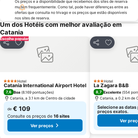
Os preços e a disponibilidade que recebemos dos sites de reserva
mudam frequentemente. Como tal, pode haver diferenças entre as
ofertas que consulta no trivago e os preços que estão disponíveis
nos sites de reserva.
Um dos Hotéis com melhor avaliação em
Catania
Escolha popular
Partilhar
Adicionar aos favoritos
Partilhar
Adicionar ao
Hotel
Hotel
4 Estrelas
3 Estrelas
Catania International Airport Hotel
La Zagara B&B
7,6
8,7
Boa
(
8.169 pontuações
)
Excelente
(
554 pon
Catania, a 3.1 km de Centro da cidade
Catania, a 0.2 km de 
Selecione as datas 
€ 109
de
preços exatos.
Consulte os preços de
16 sites
Ver pre
Ver preços