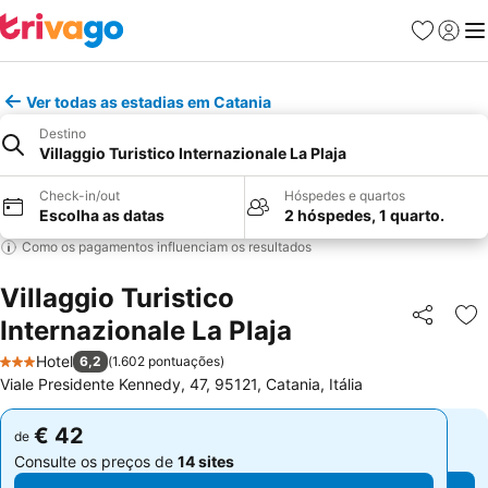
Favoritos
Iniciar
Me
Ver todas as estadias em Catania
Destino
Villaggio Turistico Internazionale La Plaja
Check-in/out
Hóspedes e quartos
Escolha as datas
2 hóspedes, 1 quarto.
Como os pagamentos influenciam os resultados
Villaggio Turistico
Internazionale La Plaja
Partilhar
Ad
Hotel
6,2
(
1.602 pontuações
)
3 Estrelas
Viale Presidente Kennedy, 47, 95121, Catania, Itália
€ 42
€ 42
de
de
Consulte os preços de
14 sites
Consulte os preços de
14 sites