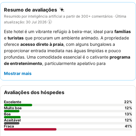
Resumo de avaliações
Resumido por inteligência artificial a partir de 300+ comentários · Última
atualização: 30 Jul 2026
Este hotel é um vibrante refúgio à beira-mar, ideal para
famílias
e
turistas
que procuram um ambiente animado. A propriedade
oferece
acesso direto à praia
, com alguns bungalows a
proporcionar entrada imediata nas águas límpidas e pouco
profundas. Uma comodidade essencial é o cativante
programa
de entretenimento
, particularmente apelativo para
adolescentes, complementado por um bar de praia bem
Mostrar mais
abastecido. Os hóspedes elogiam consistentemente os
funcionários
excecionalmente simpáticos e prestativos, e os
autênticos
jantares sicilianos
são um destaque. Para uma
Avaliações dos hóspedes
experiência mais tranquila, considere solicitar um bungalow
mais afastado do clube vizinho.
Excelente
22
%
Muito boa
12
%
Boa
13
%
Aceitável
12
%
Fraca
41
%