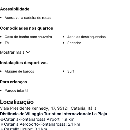
Acessibilidade
Acessível a cadeira de rodas
Comodidades nos quartos
Casa de banho com chuveiro
Janelas desbloqueadas
TV
Secador
Mostrar mais
Instalações desportivas
Aluguer de barcos
Surf
Para crianças
Parque infantil
Localização
Viale Presidente Kennedy, 47, 95121, Catania, Itália
Distância de Villaggio Turistico Internazionale La Plaja
Catania-Fontanarossa Airport
:
1.9
km
Catania Aeroporto-Fontanarossa
:
2.1
km
Castello Ursino
:
3.1
km