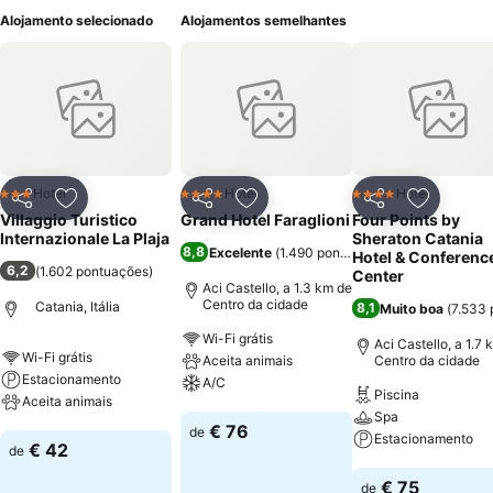
Alojamento selecionado
Alojamentos semelhantes
Hotel
Hotel
Hotel
3 Estrelas
4 Estrelas
4 Estrelas
Partilhar
Adicionar aos favoritos
Partilhar
Adicionar aos favoritos
Partilhar
Adicionar
Villaggio Turistico
Grand Hotel Faraglioni
Four Points by
Internazionale La Plaja
Sheraton Catania
8,8
Excelente
(
1.490 pontuações
)
Hotel & Conferenc
6,2
(
1.602 pontuações
)
Center
Aci Castello, a 1.3 km de
Centro da cidade
Catania, Itália
8,1
Muito boa
(
7.533 
Wi-Fi grátis
Aci Castello, a 1.7 
Wi-Fi grátis
Aceita animais
Centro da cidade
Estacionamento
A/C
Piscina
Aceita animais
Spa
Ver preços
€ 76
de
Estacionamento
Ver preços
€ 42
de
Ver preços
€ 75
de