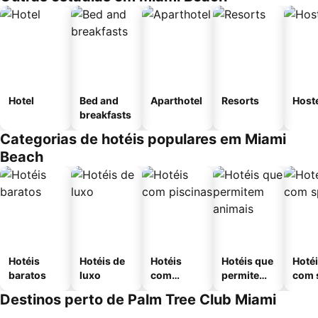
Hotel
Bed and
Aparthotel
Resorts
Host
breakfasts
Categorias de hotéis populares em Miami
Beach
Hotéis
Hotéis de
Hotéis
Hotéis que
Hoté
baratos
luxo
com
permitem
com 
piscinas
animais
Destinos perto de Palm Tree Club Miami