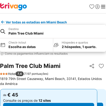
Favoritos
Iniciar
Me
Ver todas as estadias em Miami Beach
Destino
Palm Tree Club Miami
Check-in/out
Hóspedes e quartos
Escolha as datas
2 hóspedes, 1 quarto.
Como os pagamentos influenciam os resultados
Palm Tree Club Miami
Partilhar
Ad
Hotel
7,4
(
7.197 pontuações
)
3 Estrelas
1819 79th Street Causeway, Miami Beach, 33141, Estados Unidos
da América
€ 45
€ 45
de
de
Consulte os preços de
12 sites
Consulte os preços de
12 sites