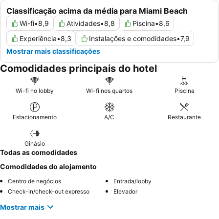
Classificação acima da média para Miami Beach
Wi-fi
•
8,9
Atividades
•
8,8
Piscina
•
8,6
Experiência
•
8,3
Instalações e comodidades
•
7,9
Mostrar mais classificações
Comodidades principais do hotel
Wi-fi no lobby
Wi-fi nos quartos
Piscina
Estacionamento
A/C
Restaurante
Ginásio
Todas as comodidades
Comodidades do alojamento
Centro de negócios
Entrada/lobby
Check-in/check-out expresso
Elevador
Mostrar mais