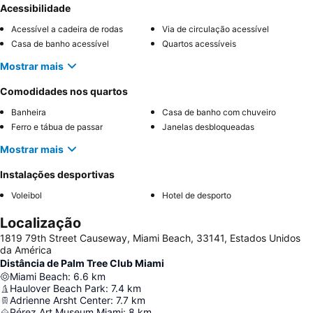
Acessibilidade
Acessível a cadeira de rodas
Via de circulação acessível
Casa de banho acessível
Quartos acessíveis
Mostrar mais
Comodidades nos quartos
Banheira
Casa de banho com chuveiro
Ferro e tábua de passar
Janelas desbloqueadas
Mostrar mais
Instalações desportivas
Voleibol
Hotel de desporto
Localização
1819 79th Street Causeway, Miami Beach, 33141, Estados Unidos
da América
Distância de Palm Tree Club Miami
Miami Beach
:
6.6
km
Haulover Beach Park
:
7.4
km
Adrienne Arsht Center
:
7.7
km
Pérez Art Museum Miami
:
8
km