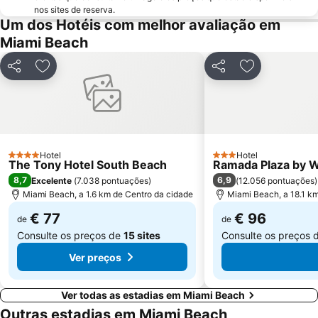
Keys Islands
SoBe Unique
nos sites de reserva.
Um dos Hotéis com melhor avaliação em
The Rock Boat
Miami International Mall
Miami Beach
Bayside District
Midtown
Florida Grand Opera
The Groove Cruise
Partilhar
Adicionar aos favoritos
Partilhar
Adicionar aos
Coral Way
Fort Lauderdale Executive Airport
Espanola Way
Lummus Park
Omni
Chabad of South Beach
Miami City Hall
Venetian Pool
Hotel
Hotel
4 Estrelas
3 Estrelas
The Tony Hotel South Beach
Ramada Plaza by 
University of Miami
The Fort Lauderdale Ghost Tours
8,7
6,9
Excelente
(
7.038 pontuações
)
(
12.056 pontuações
)
Miami Beach, a 1.6 km de Centro da cidade
Miami Beach, a 18.1 k
€ 77
€ 96
de
de
Consulte os preços de
15 sites
Consulte os preços 
Ver preços
Ver todas as estadias em Miami Beach
Outras estadias em Miami Beach