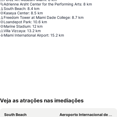
Adrienne Arsht Center for the Performing Arts
:
8
km
South Beach
:
8.4
km
Kaseya Center
:
8.5
km
Freedom Tower at Miami Dade College
:
8.7
km
Loandepot Park
:
10.6
km
Marine Stadium
:
12
km
Villa Vizcaya
:
13.2
km
Miami International Airport
:
15.2
km
Veja as atrações nas imediações
Ampliar mapa
South Beach
Aeroporto Internacional de Miami