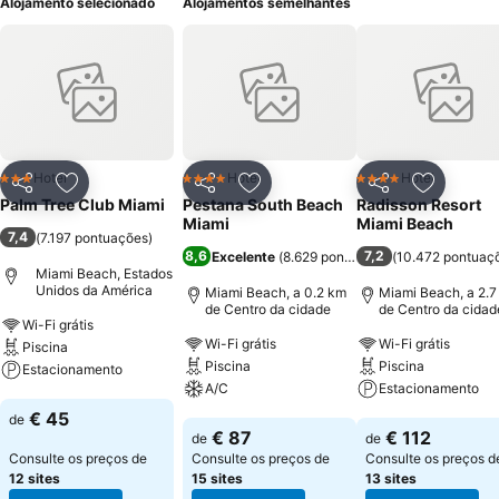
Alojamento selecionado
Alojamentos semelhantes
Hotel
Hotel
Hotel
3 Estrelas
4 Estrelas
4 Estrelas
Partilhar
Adicionar aos favoritos
Partilhar
Adicionar aos favoritos
Partilhar
Adicionar
Palm Tree Club Miami
Pestana South Beach
Radisson Resort
Miami
Miami Beach
7,4
(
7.197 pontuações
)
8,6
7,2
Excelente
(
8.629 pontuações
(
)
10.472 pontuaç
Miami Beach, Estados
Unidos da América
Miami Beach, a 0.2 km
Miami Beach, a 2.7
de Centro da cidade
de Centro da cidad
Wi-Fi grátis
Wi-Fi grátis
Wi-Fi grátis
Piscina
Piscina
Piscina
Estacionamento
A/C
Estacionamento
Ver preços
€ 45
de
Ver preços
Ver preços
€ 87
€ 112
de
de
Consulte os preços de
Consulte os preços de
Consulte os preços d
12 sites
15 sites
13 sites