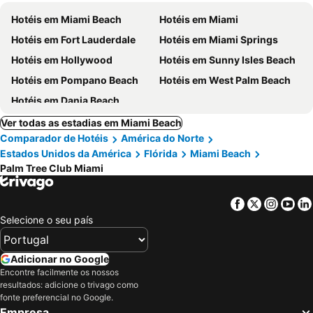
Hotéis em Miami Beach
Hotéis em Miami
Hotéis em Fort Lauderdale
Hotéis em Miami Springs
Hotéis em Hollywood
Hotéis em Sunny Isles Beach
Hotéis em Pompano Beach
Hotéis em West Palm Beach
Hotéis em Dania Beach
Ver todas as estadias em Miami Beach
Comparador de Hotéis
América do Norte
Estados Unidos da América
Flórida
Miami Beach
Palm Tree Club Miami
Facebook
Twitter
Insta
Yo
Selecione o seu país
Adicionar no Google
Encontre facilmente os nossos
resultados: adicione o trivago como
fonte preferencial no Google.
Empresa