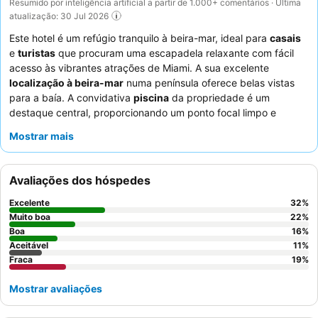
Resumido por inteligência artificial a partir de 1.000+ comentários · Última
atualização: 30 Jul 2026
Este hotel é um refúgio tranquilo à beira-mar, ideal para
casais
e
turistas
que procuram uma escapadela relaxante com fácil
acesso às vibrantes atrações de Miami. A sua excelente
localização à beira-mar
numa península oferece belas vistas
para a baía. A convidativa
piscina
da propriedade é um
destaque central, proporcionando um ponto focal limpo e
relaxante para os hóspedes. Os hóspedes elogiam
Mostrar mais
consistentemente a
equipa da receção
pelo seu serviço
simpático e prestável, embora as opções de pequeno-almoço
sejam frequentemente descritas como básicas. Para a melhor
Avaliações dos hóspedes
experiência, considere solicitar um quarto com
varanda
para
desfrutar plenamente das vistas panorâmicas da baía.
Excelente
32
%
Muito boa
22
%
Boa
16
%
Aceitável
11
%
Fraca
19
%
Mostrar avaliações