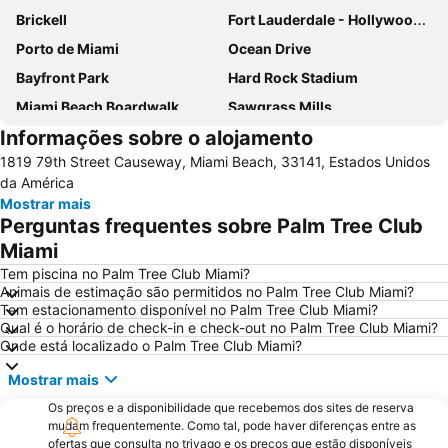
Brickell
Fort Lauderdale - Hollywood International Airport
Porto de Miami
Ocean Drive
Bayfront Park
Hard Rock Stadium
Miami Beach Boardwalk
Sawgrass Mills
Informações sobre o alojamento
Lincoln Road
Dolphin Mall
1819 79th Street Causeway, Miami Beach, 33141, Estados Unidos
Miami Beach Marina
Bayside Marketplace
da América
Centro de Miami
Coconut Grove
Mostrar mais
Perguntas frequentes sobre Palm Tree Club
Fort Lauderdale Beach
Aventura Mall
Miami
Brickell Avenue
Las Olas Boulevard
Tem piscina no Palm Tree Club Miami?
Collins Avenue
Design District
Animais de estimação são permitidos no Palm Tree Club Miami?
Tem estacionamento disponível no Palm Tree Club Miami?
Miami Beach Visitor Center
Wynwood-Edgewater
Qual é o horário de check-in e check-out no Palm Tree Club Miami?
Port Everglades
Bal Harbour Shops
Onde está localizado o Palm Tree Club Miami?
Miami Beach Convention Center
Miami Beach Gay Pride
Mostrar mais
Bairro Art Deco
FORT LAUDERDALE INTERNATIONAL BOAT SHOW
Os preços e a disponibilidade que recebemos dos sites de reserva
Hard Rock Cafe Miami
Ultra Music Festival
mudam frequentemente. Como tal, pode haver diferenças entre as
ofertas que consulta no trivago e os preços que estão disponíveis