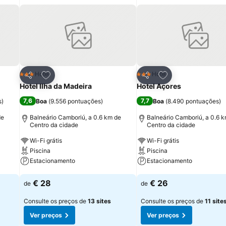
itos
Adicionar aos favoritos
Adicionar aos fav
Hotel
Hotel
3 Estrelas
3 Estrelas
Partilhar
Partilhar
Hotel Ilha da Madeira
Hotel Açores
7,6
7,7
s
)
Boa
(
9.556 pontuações
)
Boa
(
8.490 pontuações
)
de
Balneário Camboriú, a 0.6 km de
Balneário Camboriú, a 0.6 
Centro da cidade
Centro da cidade
Wi-Fi grátis
Wi-Fi grátis
Piscina
Piscina
Estacionamento
Estacionamento
Ver preços
Ver preços
€ 28
€ 26
de
de
Consulte os preços de
13 sites
Consulte os preços de
11 site
Ver preços
Ver preços