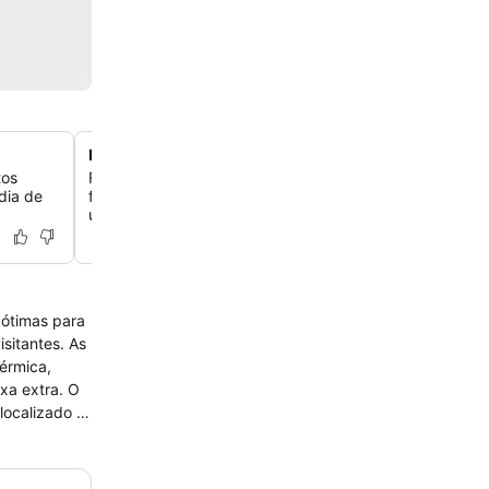
Design de quarto moderno e funcional
tos
Fique em quartos com decoração contemporânea, TVs d
dia de
frigobares e layouts eficientes que maximizam o confort
utilidade para você.
 ótimas para
 extra. O
 localizado a