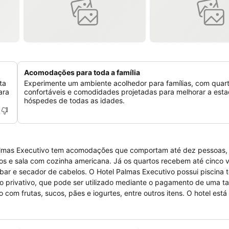
Acomodações para toda a família
ta
Experimente um ambiente acolhedor para famílias, com quar
ara
confortáveis e comodidades projetadas para melhorar a esta
hóspedes de todas as idades.
 Palmas Executivo tem acomodações que comportam até dez pessoas,
Palmas Executivo possui piscina térmica,
rivativo, que pode ser utilizado mediante o pagamento de uma taxa
o com frutas, sucos, pães e iogurtes, entre outros itens. O hotel está
tram-se diversos restaurantes, como o Outback e o Madero. O trajeto de
aia dos Amores fica a pouco mais de cinco quilômetros de distância.