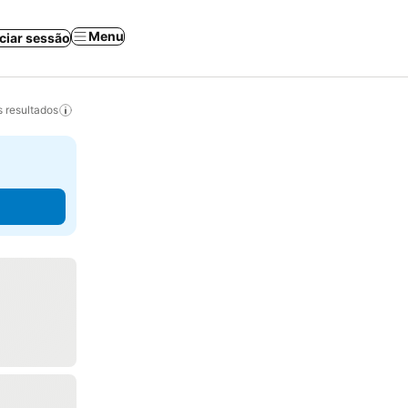
Menu
iciar sessão
 resultados