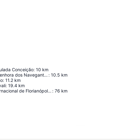
culada Conceição
:
10
km
Igreja Nossa Senhora dos Navegantes
:
10.5
km
io
:
11.2
km
ali
:
19.4
km
Aeroporto Internacional de Florianópolis Hercílio Luz
:
76
km
Ampliar mapa