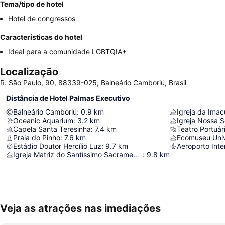
Tema/tipo de hotel
Hotel de congressos
Características do hotel
Ideal para a comunidade LGBTQIA+
Localização
R. São Paulo, 90, 88339-025, Balneário Camboriú, Brasil
Distância de Hotel Palmas Executivo
Balneário Camboriú
:
0.9
km
Igreja da Ima
Oceanic Aquarium
:
3.2
km
Capela Santa Teresinha
:
7.4
km
Teatro Portuár
Praia do Pinho
:
7.6
km
Ecomuseu Univ
Estádio Doutor Hercílio Luz
:
9.7
km
Igreja Matriz do Santíssimo Sacramento
:
9.8
km
Veja as atrações nas imediações