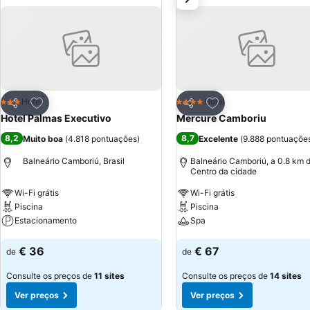
Adicionar aos favoritos
Adicionar aos favor
Hotel
Hotel
3 Estrelas
4 Estrelas
Partilhar
Partilhar
Hotel Palmas Executivo
Mercure Camboriu
8,2
8,7
Muito boa
(
4.818 pontuações
)
Excelente
(
9.888 pontuaçõe
Balneário Camboriú, Brasil
Balneário Camboriú, a 0.8 km 
Centro da cidade
Wi-Fi grátis
Wi-Fi grátis
Piscina
Piscina
Estacionamento
Spa
Ver preços
Ver preços
€ 36
€ 67
de
de
Consulte os preços de
11 sites
Consulte os preços de
14 sites
Ver preços
Ver preços