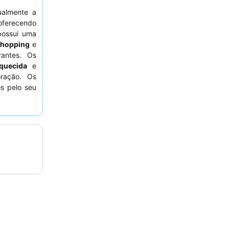
ualmente a
 oferecendo
possui uma
Shopping
e
antes. Os
quecida
e
oração. Os
os pelo seu
o
buffet de
xperiência
não estejam