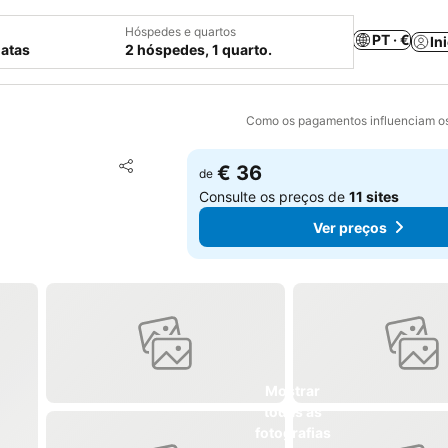
Hóspedes e quartos
PT · €
In
datas
2 hóspedes, 1 quarto.
Como os pagamentos influenciam os
Adicionar aos favoritos
€ 36
de
Partilhar
Consulte os preços de
11 sites
Ver preços