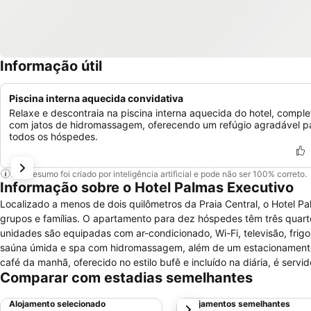
Informação útil
Piscina interna aquecida convidativa
Relaxe e descontraia na piscina interna aquecida do hotel, comple
com jatos de hidromassagem, oferecendo um refúgio agradável p
todos os hóspedes.
Este resumo foi criado por inteligência artificial e pode não ser 100% correto.
Informação sobre o Hotel Palmas Executivo
Localizado a menos de dois quilômetros da Praia Central, o Hotel
grupos e famílias. O apartamento para dez hóspedes têm três quartos e sala com cozinha americana. Já os quartos recebem até cinco visitantes. As
unidades são equipadas com ar-condicionado, Wi-Fi, televisão, frigobar e secador de cabelos. O Hotel 
saúna úmida e spa com hidromassagem, além de um estacionamento p
café da manhã, oferecido no estilo bufê e incluído na diária, é servid
Comparar com estadias semelhantes
menos de cinco minutos de caminhada do Balneário Shopping, onde encon
carro até o Beto Carreiro World demora cerca de 30 minutos. Já a Pr
Alojamento selecionado
Alojamentos semelhantes
próximo