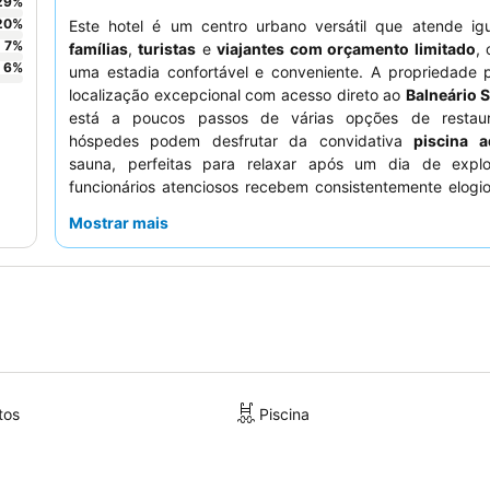
29
%
20
%
Este hotel é um centro urbano versátil que atende ig
7
%
famílias
,
turistas
e
viajantes com orçamento limitado
,
6
%
uma estadia confortável e conveniente. A propriedade 
localização excepcional com acesso direto ao
Balneário 
está a poucos passos de várias opções de restaur
hóspedes podem desfrutar da convidativa
piscina a
sauna, perfeitas para relaxar após um dia de expl
funcionários atenciosos recebem consistentemente elogi
serviço cordial, complementando o extenso e variad
Mostrar mais
pequeno-almoço
que é um destaque diário. Para uma e
mais tranquila, os hóspedes podem preferir quartos que 
virados para a rua.
tos
Piscina