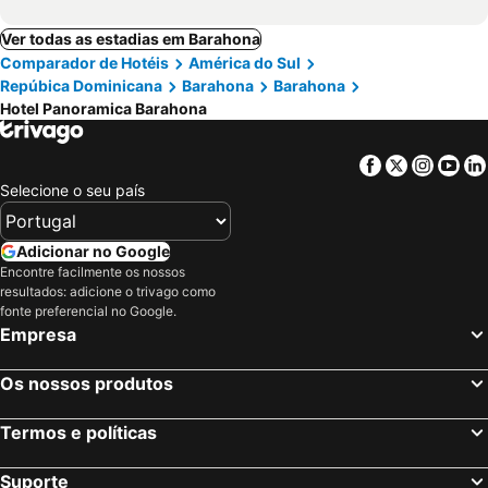
Ver todas as estadias em Barahona
Comparador de Hotéis
América do Sul
Repúbica Dominicana
Barahona
Barahona
Hotel Panoramica Barahona
Facebook
Twitter
Insta
Yo
Selecione o seu país
Adicionar no Google
Encontre facilmente os nossos
resultados: adicione o trivago como
fonte preferencial no Google.
Empresa
Os nossos produtos
Termos e políticas
Suporte