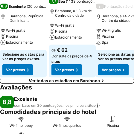
7,7
Boa
(
1.133 pontuações
)
8,8
/
Excelente
(
30 pontuações
)
Pontuação não di
Barahona, a 1.3 km de
Centro da cidade
Barahona, Repúbica
Barahona, a 14.2 k
Dominicana
Centro da cidade
Wi-Fi grátis
Wi-Fi grátis
Wi-Fi grátis
Piscina
Piscina
Piscina
Estacionamento
Estacionamento
Spa
€ 62
de
Selecione as datas para
Selecione as datas 
Consulte os preços de
4
ver os preços exatos.
ver os preços exatos
sites
Ver preços
Ver preços
Ver preços
Ver todas as estadias em Barahona
Avaliações
Excelente
8,8
com base em 30 pontuações nos principais
sites
Comodidades principais do hotel
Wi-fi no lobby
Wi-fi nos quartos
Piscina