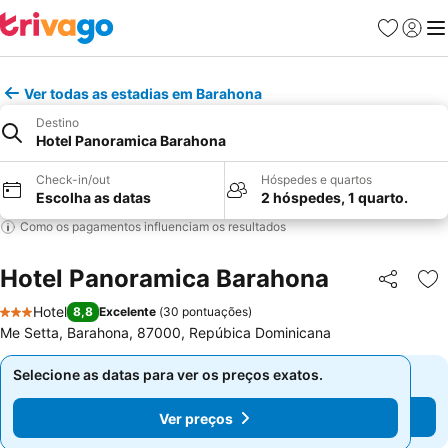
Favoritos
Iniciar
Me
Ver todas as estadias em Barahona
Destino
Hotel Panoramica Barahona
Check-in/out
Hóspedes e quartos
Escolha as datas
2 hóspedes, 1 quarto.
Como os pagamentos influenciam os resultados
Hotel Panoramica Barahona
Partilhar
Ad
Hotel
8,8
Excelente
(
30 pontuações
)
3 Estrelas
Me Setta, Barahona, 87000, Repúbica Dominicana
Selecione as datas para ver os preços exatos.
Selecione as datas para ver os preços exatos.
Ver preços
Ver preços