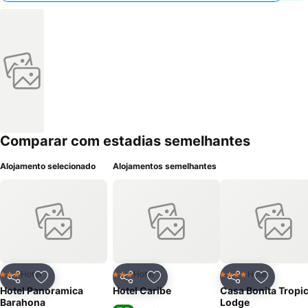
Comparar com estadias semelhantes
Alojamento selecionado
Alojamentos semelhantes
Hotel
Hotel
Hotel
3 Estrelas
3 Estrelas
4 Estrelas
Partilhar
Adicionar aos favoritos
Partilhar
Adicionar aos favoritos
Partilhar
Adicionar
Hotel Panoramica
Hotel Caribe
Casa Bonita Tropic
Barahona
Lodge