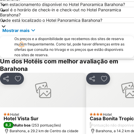
Tem estacionamento disponível no Hotel Panoramica Barahona?
Qual é o horário de check-in e check-out no Hotel Panoramica
Barahona?
Onde está localizado o Hotel Panoramica Barahona?
Mostrar mais
Os preços e a disponibilidade que recebemos dos sites de reserva
mudam frequentemente. Como tal, pode haver diferenças entre as
ofertas que consulta no trivago e os preços que estão disponíveis
nos sites de reserva.
Um dos Hotéis com melhor avaliação em
Barahona
Partilhar
Adicionar aos favoritos
Partilhar
Adicionar aos
Hotel
Hotel
2 Estrelas
4 Estrelas
Hotel Vista Sur
Casa Bonita Tropic
8,2
/
Muito boa
(
253 pontuações
)
Pontuação não disponíve
Barahona, a 29.2 km de Centro da cidade
Barahona, a 14.2 km d