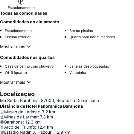
Estacionamento
Todas as comodidades
Comodidades do alojamento
Estacionamento
Bar na piscina
Piscina exterior
Quarto para não fumadores
Mostrar mais
Comodidades nos quartos
Casa de banho com chuveiro
Janelas desbloqueadas
Wi-fi (quarto)
Ventoinha
Mostrar mais
Localização
Me Setta, Barahona, 87000, Repúbica Dominicana
Distância de Hotel Panoramica Barahona
Museo de Larimar
:
3.2
km
Minas de Larimar
:
7.3
km
Barahona
:
12.3
km
Arco del Triunfo
:
12.4
km
Estadio Nadín J. Hazouri
:
12.9
km