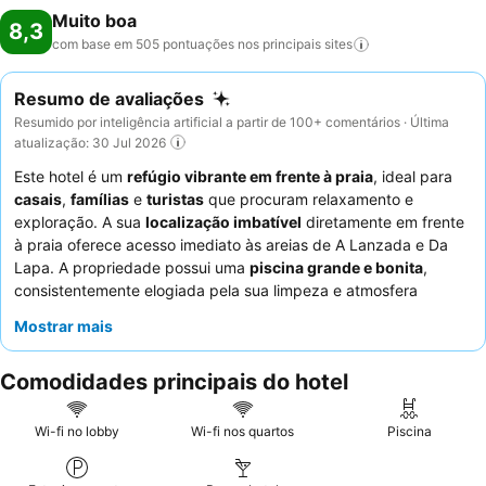
Muito boa
8,3
com base em 505 pontuações nos principais
sites
Resumo de avaliações
Resumido por inteligência artificial a partir de 100+ comentários · Última
atualização: 30 Jul 2026
Este hotel é um
refúgio vibrante em frente à praia
, ideal para
casais
,
famílias
e
turistas
que procuram relaxamento e
exploração. A sua
localização imbatível
diretamente em frente
à praia oferece acesso imediato às areias de A Lanzada e Da
Lapa. A propriedade possui uma
piscina grande e bonita
,
consistentemente elogiada pela sua limpeza e atmosfera
tranquila, perfeita para relaxar após um dia de atividades. Os
Mostrar mais
hóspedes elogiam consistentemente os
funcionários do hotel
pela sua simpatia excecional e pela qualidade e variedade das
Comodidades principais do hotel
ofertas de
pequeno-almoço
. Para uma experiência mais
personalizada, considere solicitar um quarto com uma
pequena
varanda
para desfrutar de vistas agradáveis.
Wi-fi no lobby
Wi-fi nos quartos
Piscina