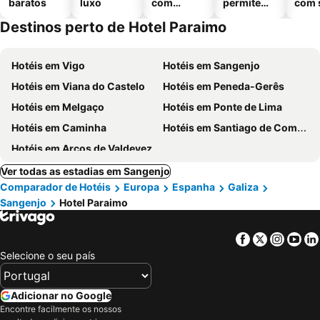
baratos
luxo
com
permitem
com 
piscinas
animais
Destinos perto de Hotel Paraimo
Hotéis em Vigo
Hotéis em Sangenjo
Hotéis em Viana do Castelo
Hotéis em Peneda-Gerês
Hotéis em Melgaço
Hotéis em Ponte de Lima
Hotéis em Caminha
Hotéis em Santiago de Compostela
Hotéis em Arcos de Valdevez
Ver todas as estadias em Sangenjo
Comparador de Hotéis
Europa
Espanha
Galiza
Sangenjo
Hotel Paraimo
Facebook
Twitter
Insta
Yo
Selecione o seu país
Adicionar no Google
Encontre facilmente os nossos