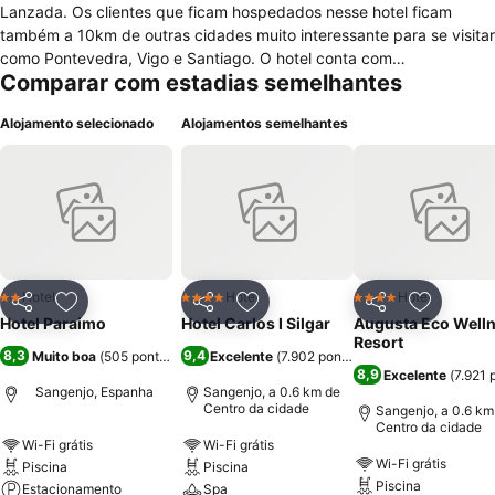
Lanzada. Os clientes que ficam hospedados nesse hotel ficam
também a 10km de outras cidades muito interessante para se visitar
como Pontevedra, Vigo e Santiago. O hotel conta com
Comparar com estadias semelhantes
recepção,cafeteria com terraço, salão de convivio, um grande
jardim (existe um caminho para que as pessoas com necessidades
Alojamento selecionado
Alojamentos semelhantes
especiais possam visita-lo) e piscina. Conta com 33 apartamentos
confortáveis e a maioria conta com uma bela vista para o mar. Além
disso os quartos estão equipados com banheiro completo, televisão,
telefone e contam ainda com internet wireless grátis. Os clientes
podem aproveitar para fazer esportes como golfe,hípica e vela nas
proximidades.
Hotel
Hotel
Hotel
2 Estrelas
4 Estrelas
4 Estrelas
Partilhar
Adicionar aos favoritos
Partilhar
Adicionar aos favoritos
Partilhar
Adicionar
Hotel Paraimo
Hotel Carlos I Silgar
Augusta Eco Well
Resort
8,3
9,4
Muito boa
(
505 pontuações
)
Excelente
(
7.902 pontuações
)
8,9
Excelente
(
7.921 
Sangenjo, Espanha
Sangenjo, a 0.6 km de
Centro da cidade
Sangenjo, a 0.6 km
Centro da cidade
Wi-Fi grátis
Wi-Fi grátis
Wi-Fi grátis
Piscina
Piscina
Piscina
Estacionamento
Spa