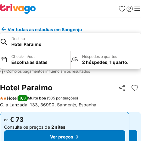
Favoritos
Iniciar
Me
Ver todas as estadias em Sangenjo
Destino
Hotel Paraimo
Check-in/out
Hóspedes e quartos
Escolha as datas
2 hóspedes, 1 quarto.
Como os pagamentos influenciam os resultados
Hotel Paraimo
Partilhar
Ad
Hotel
8,3
Muito boa
(
505 pontuações
)
2 Estrelas
C. a Lanzada, 133, 36990, Sangenjo, Espanha
€ 73
€ 73
de
de
Consulte os preços de
2 sites
Consulte os preços de
2 sites
Ver preços
Ver preços