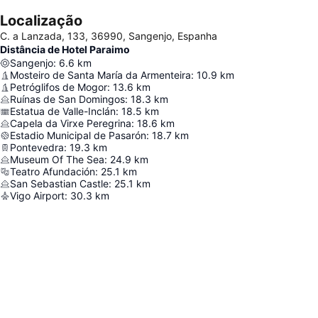
Localização
C. a Lanzada, 133, 36990, Sangenjo, Espanha
Distância de Hotel Paraimo
Sangenjo
:
6.6
km
Mosteiro de Santa María da Armenteira
:
10.9
km
Petróglifos de Mogor
:
13.6
km
Ruínas de San Domingos
:
18.3
km
Estatua de Valle-Inclán
:
18.5
km
Capela da Virxe Peregrina
:
18.6
km
Estadio Municipal de Pasarón
:
18.7
km
Pontevedra
:
19.3
km
Museum Of The Sea
:
24.9
km
Teatro Afundación
:
25.1
km
San Sebastian Castle
:
25.1
km
Vigo Airport
:
30.3
km