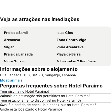
Veja as atrações nas imediações
Ampliar mapa
Praia de Samil
Islas Cíes
Areacova
Zona Centro Vigo
Silgar
Praia Areabrava
Praia da Lanzada
Playa de Barra
Vigo-Guixar
A Lanzada- O Espiñeiro
Informações sobre o alojamento
Paseo Marítimo de Baiona
Luz
C. a Lanzada, 133, 36990, Sangenjo, Espanha
Barrio de Samil
Recinto Ferial de Vigo
Mostrar mais
América
Raxó
Perguntas frequentes sobre Hotel Paraimo
Patos
Puerto de Baiona
Tem piscina no Hotel Paraimo?
Animais de estimação são permitidos no Hotel Paraimo?
Montalvo
Puerto de Aldán
Tem estacionamento disponível no Hotel Paraimo?
O Tombo do Gato ou da Fonte
Moledo
Qual é o horário de check-in e check-out no Hotel Paraimo?
Onde está localizado o Hotel Paraimo?