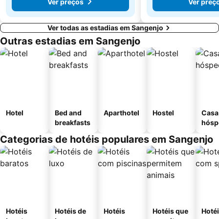
Ver preços
Ver preç
Ver todas as estadias em Sangenjo
Outras estadias em Sangenjo
Hotel
Bed and
Aparthotel
Hostel
Casa
breakfasts
hósp
Categorias de hotéis populares em Sangenjo
Hotéis
Hotéis de
Hotéis
Hotéis que
Hoté