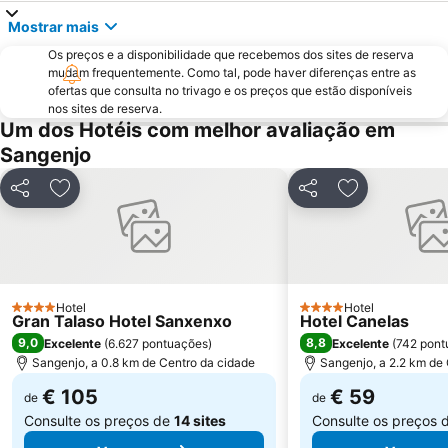
Praia de Baltar
Posto de Turismo de Valença do Minho
Mostrar mais
Porto de Vigo
Puerto O Grove
Os preços e a disponibilidade que recebemos dos sites de reserva
Areas
Praia de Panxón
mudam frequentemente. Como tal, pode haver diferenças entre as
Praia de Lapamán
Paxariñas
ofertas que consulta no trivago e os preços que estão disponíveis
nos sites de reserva.
do Vao
Bueu
Um dos Hotéis com melhor avaliação em
Areal
Praia de Carnota
Sangenjo
Monasterio da Armenteira
Canelas
Partilhar
Adicionar aos favoritos
Partilhar
Adicionar aos
Praia da Punta
Puerto de Panxón
Estación de Tren de Vigo
Plaza de América
Praia de Aguete
Nerga
Real Club Náutico de Sanxenxo
Centro Príncipe
Hotel
Hotel
4 Estrelas
4 Estrelas
Gran Talaso Hotel Sanxenxo
Hotel Canelas
Bus Station
Playa de Mogor
9,0
8,8
Excelente
(
6.627 pontuações
)
Excelente
(
742 pont
Caneliñas
Freixeiro
Sangenjo, a 0.8 km de Centro da cidade
Sangenjo, a 2.2 km de
Aeropuerto de Vigo - Peinador
Menduiña
€ 105
€ 59
de
de
Consulte os preços de
14 sites
Consulte os preços 