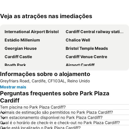
Veja as atrações nas imediações
Ampliar mapa
International Airport Bristol
Cardiff Central railway station
Estádio Millenium
Chalice Well
Georgian House
Bristol Temple Meads
Cardiff Castle
Cardiff Venue Centre
Roath Park
Airport Cardiff
Informações sobre o alojamento
Clifton Suspension Bridge
Hipódromo de Bristol
Greyfriars Road, Cardife, CF103AL, Reino Unido
Mostrar mais
Perguntas frequentes sobre Park Plaza
Cardiff
Tem piscina no Park Plaza Cardiff?
Animais de estimação são permitidos no Park Plaza Cardiff?
Tem estacionamento disponível no Park Plaza Cardiff?
Qual é o horário de check-in e check-out no Park Plaza Cardiff?
Onde está localizado o Park Plaza Cardiff?