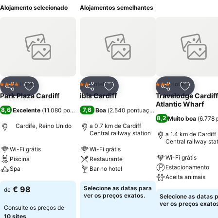
Alojamento selecionado
Alojamentos semelhantes
Hotel
Hotel
Hotel
4 Estrelas
2 Estrelas
3 Estrelas
Partilhar
Adicionar aos favoritos
Partilhar
Adicionar aos favoritos
Partilhar
Adicionar
Park Plaza Cardiff
ibis Cardiff
Travelodge Cardiff
Atlantic Wharf
8,6
7,6
Excelente
(
11.080 pontuações
)
Boa
(
2.540 pontuações
)
8,2
Muito boa
(
6.778 
Cardife, Reino Unido
a 0.7 km de Cardiff
Central railway station
a 1.4 km de Cardiff
Central railway sta
Wi-Fi grátis
Wi-Fi grátis
Wi-Fi grátis
Piscina
Restaurante
Estacionamento
Spa
Bar no hotel
Aceita animais
€ 98
Selecione as datas para
de
ver os preços exatos.
Selecione as datas 
ver os preços exatos
Consulte os preços de
10 sites