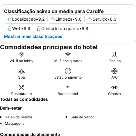
Classificação acima da média para Cardife
Localização
•
9,2
Limpeza
•
9,0
Serviço
•
8,9
Wi-fi
•
8,9
Conforto do quarto
•
8,8
Mostrar mais classificações
Comodidades principais do hotel
Wi-fi no lobby
Wi-fi nos quartos
Piscina
Spa
Estacionamento
A/C
Restaurante
Bar no hotel
Ginásio
Todas as comodidades
Bem-estar
Salão de beleza
Sala de vapor
Massagens
Comodidades do alojamento