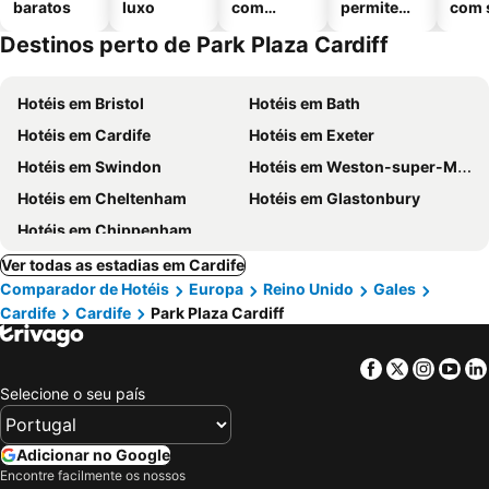
baratos
luxo
com
permitem
com 
piscinas
animais
Destinos perto de Park Plaza Cardiff
Hotéis em Bristol
Hotéis em Bath
Hotéis em Cardife
Hotéis em Exeter
Hotéis em Swindon
Hotéis em Weston-super-Mare
Hotéis em Cheltenham
Hotéis em Glastonbury
Hotéis em Chippenham
Ver todas as estadias em Cardife
Comparador de Hotéis
Europa
Reino Unido
Gales
Cardife
Cardife
Park Plaza Cardiff
Facebook
Twitter
Insta
Yo
Selecione o seu país
Adicionar no Google
Encontre facilmente os nossos