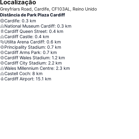
Localização
Greyfriars Road, Cardife, CF103AL, Reino Unido
Distância de Park Plaza Cardiff
Cardife
:
0.3
km
National Museum Cardiff
:
0.3
km
Cardiff Queen Street
:
0.4
km
Cardiff Castle
:
0.4
km
Utilita Arena Cardiff
:
0.6
km
Principality Stadium
:
0.7
km
Cardiff Arms Park
:
0.7
km
Cardiff Wales Stadium
:
1.2
km
Cardiff City Stadium
:
2.2
km
Wales Millennium Centre
:
2.3
km
Castell Coch
:
8
km
Cardiff Airport
:
15.1
km