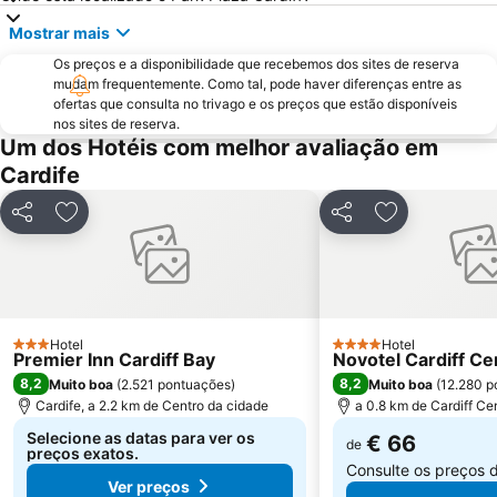
Mostrar mais
Os preços e a disponibilidade que recebemos dos sites de reserva
mudam frequentemente. Como tal, pode haver diferenças entre as
ofertas que consulta no trivago e os preços que estão disponíveis
nos sites de reserva.
Um dos Hotéis com melhor avaliação em
Cardife
Partilhar
Adicionar aos favoritos
Partilhar
Adicionar aos
Hotel
Hotel
3 Estrelas
4 Estrelas
Premier Inn Cardiff Bay
Novotel Cardiff Ce
8,2
8,2
Muito boa
(
2.521 pontuações
)
Muito boa
(
12.280 p
Cardife, a 2.2 km de Centro da cidade
a 0.8 km de Cardiff Cen
Selecione as datas para ver os
€ 66
de
preços exatos.
Consulte os preços 
Ver preços