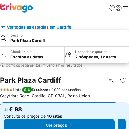
Favoritos
Iniciar
Me
Ver todas as estadias em Cardife
Destino
Park Plaza Cardiff
Check-in/out
Hóspedes e quartos
Escolha as datas
2 hóspedes, 1 quarto.
Como os pagamentos influenciam os resultados
Park Plaza Cardiff
Partilhar
Ad
Hotel
8,6
Excelente
(
11.080 pontuações
)
4 Estrelas
Greyfriars Road, Cardife, CF103AL, Reino Unido
€ 98
€ 98
de
de
Consulte os preços de
10 sites
Consulte os preços de
10 sites
Ver preços
Ver preços