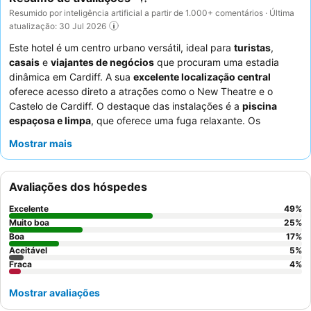
Resumido por inteligência artificial a partir de 1.000+ comentários · Última
atualização: 30 Jul 2026
Este hotel é um centro urbano versátil, ideal para
turistas
,
casais
e
viajantes de negócios
que procuram uma estadia
dinâmica em Cardiff. A sua
excelente localização central
oferece acesso direto a atrações como o New Theatre e o
Castelo de Cardiff. O destaque das instalações é a
piscina
espaçosa e limpa
, que oferece uma fuga relaxante. Os
hóspedes elogiam consistentemente os
funcionários
Mostrar mais
simpáticos e profissionais
e as diversas ofertas culinárias,
especialmente o extenso
buffet de pequeno-almoço
e as
deliciosas refeições no restaurante Laguna. Para uma
Avaliações dos hóspedes
experiência mais tranquila, os hóspedes devem solicitar um
quarto virado para a parte de trás do hotel.
Excelente
49
%
Muito boa
25
%
Boa
17
%
Aceitável
5
%
Fraca
4
%
Mostrar avaliações