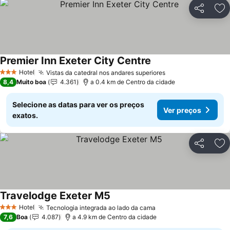
Partilhar
Ad
Premier Inn Exeter City Centre
Ver preços
Hotel
Vistas da catedral nos andares superiores
Ver preços
3 Estrelas
8,4
Muito boa
4.361
a 0.4 km de Centro da cidade
Selecione as datas para ver os preços
Ver preços
exatos.
Partilhar
Ad
Travelodge Exeter M5
Ver preços
Hotel
Tecnologia integrada ao lado da cama
Ver preços
3 Estrelas
7,6
Boa
4.087
a 4.9 km de Centro da cidade