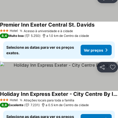
Partilhar
Ad
Premier Inn Exeter Central St. Davids
Ver preços
Hotel
Acesso à universidade e à cidade
Ver preços
3 Estrelas
8,4
Muito boa
5.250
a 1.0 km de Centro da cidade
Selecione as datas para ver os preços
Ver preços
exatos.
Partilhar
Ad
Holiday Inn Express Exeter - City Centre By Ihg
Ver preços
Hotel
Atrações locais para toda a família
Ver preços
3 Estrelas
8,8
Excelente
7.231
a 0.5 km de Centro da cidade
Selecione as datas para ver os preços