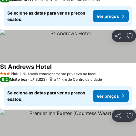
Selecione as datas para ver os preços
Ver preços
exatos.
Partilhar
Ad
St Andrews Hotel
Ver preços
Hotel
Amplo estacionamento privativo no local
Ver preços
3 Estrelas
8,2
Muito boa
3.823
a 1.1 km de Centro da cidade
Selecione as datas para ver os preços
Ver preços
exatos.
Partilhar
Ad