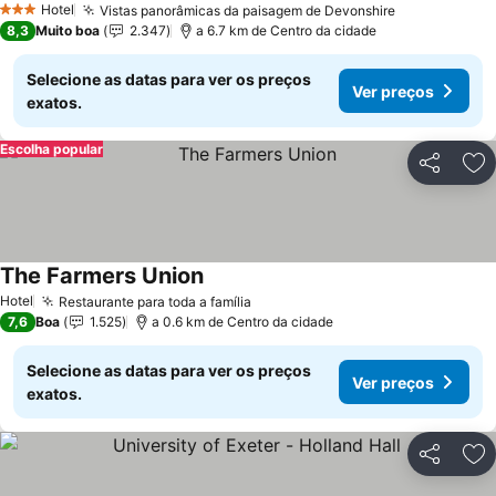
Ver preços
Hotel
Vistas panorâmicas da paisagem de Devonshire
Ver preços
3 Estrelas
8,3
Muito boa
2.347
a 6.7 km de Centro da cidade
Selecione as datas para ver os preços
Ver preços
exatos.
Escolha popular
Partilhar
Ad
The Farmers Union
Ver preços
Hotel
Restaurante para toda a família
Ver preços
7,6
Boa
1.525
a 0.6 km de Centro da cidade
Selecione as datas para ver os preços
Ver preços
exatos.
Partilhar
Ad