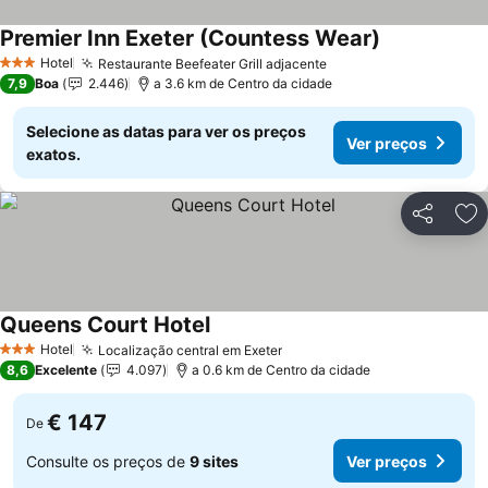
Premier Inn Exeter (Countess Wear)
Ver preços
Hotel
Restaurante Beefeater Grill adjacente
Ver preços
3 Estrelas
7,9
Boa
2.446
a 3.6 km de Centro da cidade
Selecione as datas para ver os preços
Ver preços
exatos.
Partilhar
Ad
Queens Court Hotel
Ver preços
Hotel
Localização central em Exeter
Ver preços
3 Estrelas
8,6
Excelente
4.097
a 0.6 km de Centro da cidade
€ 147
De
Consulte os preços de
9 sites
Ver preços