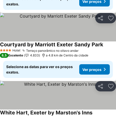
Ver preços
exatos.
Partilhar
Ad
Courtyard by Marriott Exeter Sandy Park
Ver pr
Hotel
Terraço panorâmico no oitavo andar
Ver preços
4 Estrelas
8,5
Excelente
4.833
a 4.8 km de Centro da cidade
Selecione as datas para ver os preços
Ver preços
exatos.
Partilhar
Ad
White Hart, Exeter by Marston's Inns
Ver preços