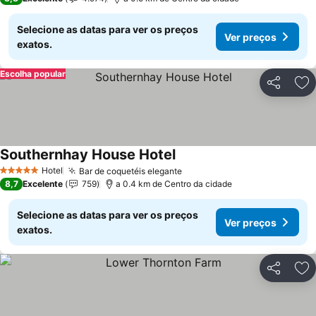
Selecione as datas para ver os preços
Ver preços
exatos.
Escolha popular
Partilhar
Ad
Southernhay House Hotel
Ver preços
Hotel
Bar de coquetéis elegante
Ver preços
5 Estrelas
8,7
Excelente
759
a 0.4 km de Centro da cidade
Selecione as datas para ver os preços
Ver preços
exatos.
Partilhar
Ad