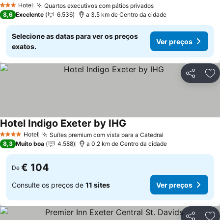
Hotel
Quartos executivos com pátios privados
Ver preços
3 Estrelas
8,6
Excelente
6.536
a 3.5 km de Centro da cidade
Selecione as datas para ver os preços
Ver preços
exatos.
Partilhar
Ad
Hotel Indigo Exeter by IHG
Ver preços
Hotel
Suítes premium com vista para a Catedral
Ver preços
4 Estrelas
8,3
Muito boa
4.588
a 0.2 km de Centro da cidade
€ 104
De
Consulte os preços de
11 sites
Ver preços