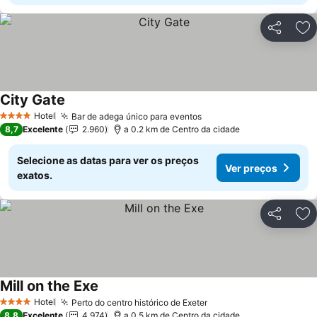
Partilhar
Ad
City Gate
Ver preços
Hotel
Bar de adega único para eventos
Ver preços
4 Estrelas
8,7
Excelente
2.960
a 0.2 km de Centro da cidade
Selecione as datas para ver os preços
Ver preços
exatos.
Partilhar
Ad
Mill on the Exe
Ver preços
Hotel
Perto do centro histórico de Exeter
Ver preços
4 Estrelas
8,8
Excelente
4.974
a 0.5 km de Centro da cidade