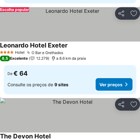
Escolha popular
Partilhar
Ad
Leonardo Hotel Exeter
Ver preços
Hotel
O Bar e Grelhados
Ver preços
4 Estrelas
8,5
Excelente
12.279
a 8.6 km da praia
€ 64
De
Consulte os preços de
9 sites
Ver preços
Partilhar
Ad
The Devon Hotel
Ver preços