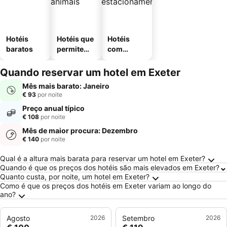
Hotéis
Hotéis que
Hotéis
baratos
permitem
com
animais
estaciona
mento
Quando reservar um hotel em Exeter
Mês mais barato: Janeiro
€ 93
por noite
Preço anual típico
€ 108
por noite
Mês de maior procura: Dezembro
€ 140
por noite
Perguntas Frequentes sobre Exeter
Qual é a altura mais barata para reservar um hotel em Exeter?
Quando é que os preços dos hotéis são mais elevados em Exeter?
Quanto custa, por noite, um hotel em Exeter?
Como é que os preços dos hotéis em Exeter variam ao longo do
ano?
Agosto
2026
Setembro
2026