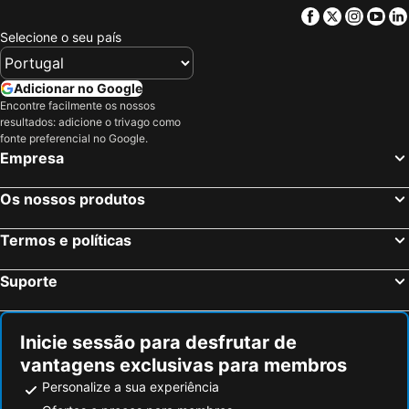
Wells, Inglaterra Hotéis
Shepton Mallet, Inglaterra Hotéis
Facebook
Twitter
Insta
Yo
Birmingham, Inglaterra Hotéis
Oxford, Inglaterra Hotéis
Selecione o seu país
Cambridge, Inglaterra Hotéis
Luton, Inglaterra Hotéis
Nottingham, Inglaterra Hotéis
Leicester, Inglaterra Hotéis
Adicionar no Google
Encontre facilmente os nossos
Peterborough, Inglaterra Hotéis
Watford, Inglaterra Hotéis
resultados: adicione o trivago como
Milton Keynes, Inglaterra Hotéis
Londres, Inglaterra Hotéis
fonte preferencial no Google.
Empresa
Edimburgo, Escócia Hotéis
Manchester, Inglaterra Hotéis
Liverpool, Inglaterra Hotéis
Glasgow, Escócia Hotéis
Os nossos produtos
Hounslow, Inglaterra Hotéis
Bristol, Inglaterra Hotéis
Termos e políticas
Inverness, Escócia Hotéis
Suporte
Inicie sessão para desfrutar de
vantagens exclusivas para membros
Personalize a sua experiência