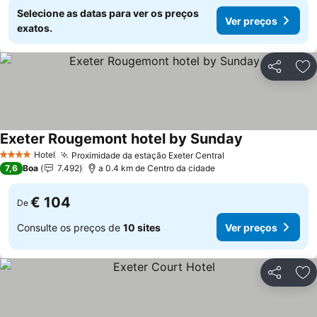
Selecione as datas para ver os preços
Ver preços
exatos.
Partilhar
Ad
Exeter Rougemont hotel by Sunday
Ver preços
Hotel
Proximidade da estação Exeter Central
Ver preços
4 Estrelas
7,6
Boa
7.492
a 0.4 km de Centro da cidade
€ 104
De
Consulte os preços de
10 sites
Ver preços
Partilhar
Ad