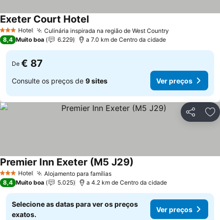
Exeter Court Hotel
Ver preços
Hotel
Culinária inspirada na região de West Country
Ver preços
3 Estrelas
8,4
Muito boa
6.229
a 7.0 km de Centro da cidade
€ 87
De
Consulte os preços de
9 sites
Ver preços
Partilhar
Ad
Premier Inn Exeter (M5 J29)
Ver preços
Hotel
Alojamento para famílias
Ver preços
3 Estrelas
8,4
Muito boa
5.025
a 4.2 km de Centro da cidade
Selecione as datas para ver os preços
Ver preços
exatos.