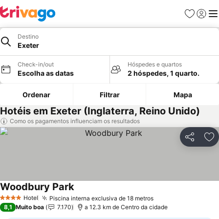
Favoritos
Iniciar
Me
Destino
Exeter
Check-in/out
Hóspedes e quartos
Escolha as datas
2 hóspedes, 1 quarto.
Ordenar
Filtrar
Mapa
Hotéis em Exeter (Inglaterra, Reino Unido)
Como os pagamentos influenciam os resultados
Partilhar
Ad
Woodbury Park
Ver preços
Hotel
Piscina interna exclusiva de 18 metros
Ver preços
4 Estrelas
8,1
Muito boa
7.170
a 12.3 km de Centro da cidade