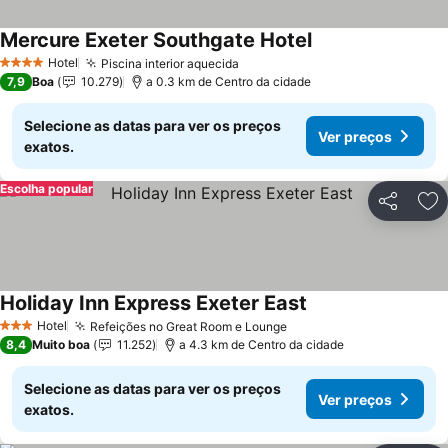
Mercure Exeter Southgate Hotel
Ver preços
Hotel
Piscina interior aquecida
Ver preços
4 Estrelas
7,9
Boa
10.279
a 0.3 km de Centro da cidade
Selecione as datas para ver os preços
Ver preços
exatos.
Escolha popular
Partilhar
Ad
Holiday Inn Express Exeter East
Ver preços
Hotel
Refeições no Great Room e Lounge
Ver preços
3 Estrelas
8,4
Muito boa
11.252
a 4.3 km de Centro da cidade
Selecione as datas para ver os preços
Ver preços
exatos.