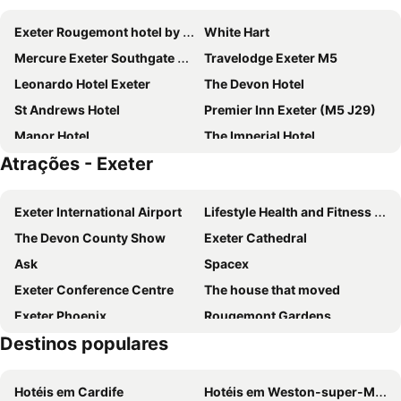
Exeter Rougemont hotel by Sunday
White Hart
Mercure Exeter Southgate Hotel
Travelodge Exeter M5
Leonardo Hotel Exeter
The Devon Hotel
St Andrews Hotel
Premier Inn Exeter (M5 J29)
Manor Hotel
The Imperial Hotel
Atrações - Exeter
Royal Beacon Hotel
Woodbury Park
Premier Inn Exeter City Centre
Premier Inn Exeter Central St. Davids
Exeter International Airport
Lifestyle Health and Fitness Suite
White Hart, Exeter by Marston's Inns
The Gissons Hotel
The Devon County Show
Exeter Cathedral
Voco Zeal Exeter Science Park By Ihg
Premier Inn Exeter (Countess Wear)
Ask
Spacex
Queens Court Hotel
St Olaves Court
Exeter Conference Centre
The house that moved
Exmouth Beach Hotel
Premier Inn Exmouth Seafront
Exeter Phoenix
Rougemont Gardens
Fisherman's Cot, Tiverton by Marston's Inns
Langstone Cliff Hotel
Destinos populares
Exeter Central railway station
Dartmoor National Park
Cliffden Hotel
Living Coasts
Exeter's Underground Passages
Hotéis em Cardife
Hotéis em Weston-super-Mare
Torquay Harbour
Historic Quayside