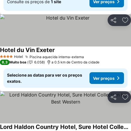
Consulte os preços de
1 site
Ver preços
Partilhar
Ad
Hotel du Vin Exeter
Ver preços
Hotel
Piscina aquecida interna-externa
Ver preços
4 Estrelas
8,3
Muito boa
6.058
a 0.5 km de Centro da cidade
Selecione as datas para ver os preços
Ver preços
exatos.
Partilhar
Ad
Lord Haldon Country Hotel, Sure Hotel Collection by Best Western