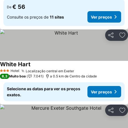
€ 56
De
Consulte os preços de
11 sites
Ver preços
Partilhar
Ad
White Hart
Ver preços
Hotel
Localização central em Exeter
Ver preços
3 Estrelas
8,3
Muito boa
7.041
a 0.5 km de Centro da cidade
Selecione as datas para ver os preços
Ver preços
exatos.
Partilhar
Ad