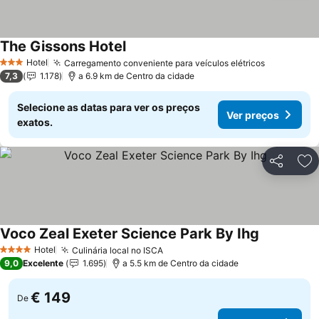
The Gissons Hotel
Ver preços
Hotel
Carregamento conveniente para veículos elétricos
Ver preço
3 Estrelas
7,3
1.178
a 6.9 km de Centro da cidade
Selecione as datas para ver os preços
Ver preços
exatos.
Partilhar
Ad
Voco Zeal Exeter Science Park By Ihg
Ver preços
Hotel
Culinária local no ISCA
Ver preços
4 Estrelas
9,0
Excelente
1.695
a 5.5 km de Centro da cidade
€ 149
De