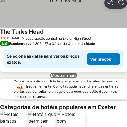
Partilhar
Ad
The Turks Head
Ver preços
Hotel
Localização central na Exeter High Street
Ver preços
3 Estrelas
8,9
Excelente
1.805
a 0.1 km de Centro da cidade
Selecione as datas para ver os preços
Ver preços
exatos.
Mostrar mais
Os preços e a disponibilidade que recebemos dos sites de reserva
mudam frequentemente. Como tal, pode haver diferenças entre as
ofertas que consulta no trivago e os preços que estão disponíveis
nos sites de reserva.
Categorias de hotéis populares em Exeter