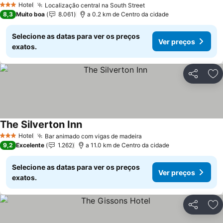
Hotel
Localização central na South Street
Ver preços
3 Estrelas
8,3
Muito boa
8.061
a 0.2 km de Centro da cidade
Selecione as datas para ver os preços
Ver preços
exatos.
Partilhar
Ad
The Silverton Inn
Ver preços
Hotel
Bar animado com vigas de madeira
Ver preços
3 Estrelas
9,2
Excelente
1.262
a 11.0 km de Centro da cidade
Selecione as datas para ver os preços
Ver preços
exatos.
Partilhar
Ad