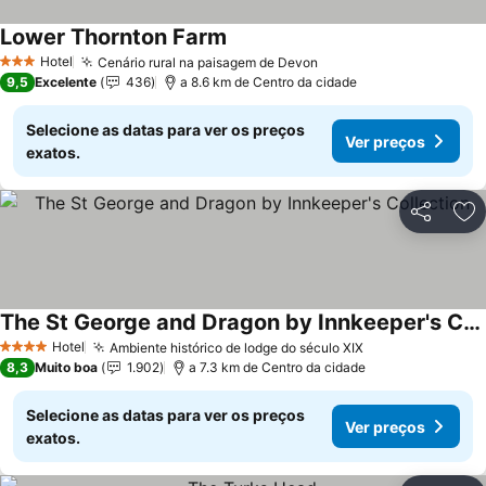
Lower Thornton Farm
Ver preços
Hotel
Cenário rural na paisagem de Devon
Ver preços
3 Estrelas
9,5
Excelente
436
a 8.6 km de Centro da cidade
Selecione as datas para ver os preços
Ver preços
exatos.
Partilhar
Ad
The St George and Dragon by Innkeeper's Collection
Ver preços
Hotel
Ambiente histórico de lodge do século XIX
Ver preços
4 Estrelas
8,3
Muito boa
1.902
a 7.3 km de Centro da cidade
Selecione as datas para ver os preços
Ver preços
exatos.