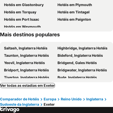
Hotéis em Glastonbury
Hotéis em Plymouth
The Moorland
Rainbow Fun House
Hotéis em Torquay
Hotéis em Tintagel
Buckfast Abbey
Hotéis em Port Isaac
Hotéis em Paignton
Hotéis em Weymouth
Mais destinos populares
Saltash, Inglaterra Hotéis
Highbridge, Inglaterra Hotéis
Taunton, Inglaterra Hotéis
Bideford, Inglaterra Hotéis
Yeovil, Inglaterra Hotéis
Bridgend, Gales Hotéis
Bridport, Inglaterra Hotéis
Bridgwater, Inglaterra Hotéis
Tiverton, Inglaterra Hotéis
Bude, Inglaterra Hotéis
Barry, Gales Hotéis
Sidmouth, Inglaterra Hotéis
Ver todas as estadias em Exeter
Brixham, Inglaterra Hotéis
Port Talbot, Gales Hotéis
Comparador de Hotéis
Europa
Reino Unido
Inglaterra
Dawlish, Inglaterra Hotéis
Lynton, Inglaterra Hotéis
Sudoeste da Inglaterra
Exeter
Looe, Inglaterra Hotéis
Dorchester, Inglaterra Hotéis