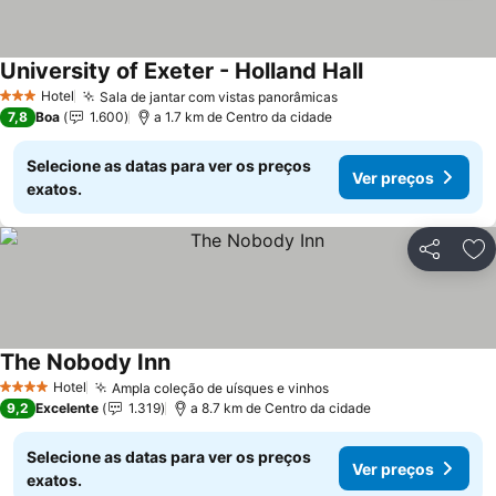
University of Exeter - Holland Hall
Ver preços
Hotel
Sala de jantar com vistas panorâmicas
Ver preços
3 Estrelas
7,8
Boa
1.600
a 1.7 km de Centro da cidade
Selecione as datas para ver os preços
Ver preços
exatos.
Partilhar
Ad
The Nobody Inn
Ver preços
Hotel
Ampla coleção de uísques e vinhos
Ver preços
4 Estrelas
9,2
Excelente
1.319
a 8.7 km de Centro da cidade
Selecione as datas para ver os preços
Ver preços
exatos.