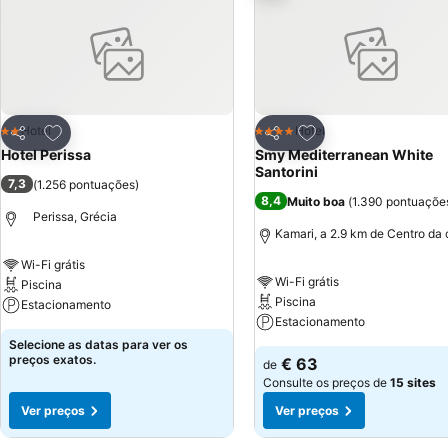
Adicionar aos favoritos
Adicionar aos favor
Hotel
Hotel
2 Estrelas
4 Estrelas
Partilhar
Partilhar
Hotel Perissa
Smy Mediterranean White
Santorini
7,3
(
1.256 pontuações
)
8,4
Muito boa
(
1.390 pontuaçõe
Perissa, Grécia
Kamari, a 2.9 km de Centro da
Wi-Fi grátis
Wi-Fi grátis
Piscina
Piscina
Estacionamento
Estacionamento
Selecione as datas para ver os
preços exatos.
€ 63
de
Consulte os preços de
15 sites
Ver preços
Ver preços