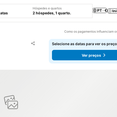
Hóspedes e quartos
PT · €
In
datas
2 hóspedes, 1 quarto.
Como os pagamentos influenciam os
Adicionar aos favoritos
Selecione as datas para ver os preço
Partilhar
Ver preços