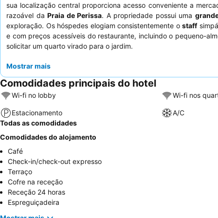
sua localização central proporciona acesso conveniente a merca
razoável da
Praia de Perissa
. A propriedade possui uma
grande
exploração. Os hóspedes elogiam consistentemente o
staff
simpát
e com preços acessíveis do restaurante, incluindo o pequeno-almo
solicitar um quarto virado para o jardim.
Mostrar mais
Comodidades principais do hotel
Wi-fi no lobby
Wi-fi nos quar
Estacionamento
A/C
Todas as comodidades
Comodidades do alojamento
Café
Check-in/check-out expresso
Terraço
Cofre na receção
Receção 24 horas
Espreguiçadeira
Mostrar mais