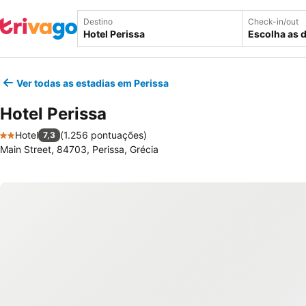
Destino
Check-in/out
Escolha as 
Ver todas as estadias em Perissa
Hotel Perissa
Hotel
(
1.256 pontuações
)
7,3
2 Estrelas
Main Street, 84703, Perissa, Grécia