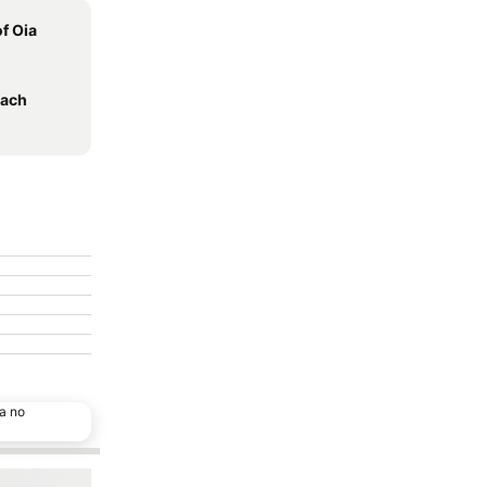
of Oia
each
a no
s favoritos
Adicionar aos favoritos