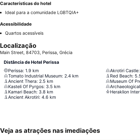
Características do hotel
Ideal para a comunidade LGBTQIA+
Acessibilidade
Quartos acessíveis
Localização
Main Street, 84703, Perissa, Grécia
Distância de Hotel Perissa
Perissa
:
1.9
km
Akrotiri Castle
:
Tomato Industrial Museum
:
2.4
km
Red Beach
:
5.
Ancient Thera
:
2.5
km
Museum Of Pre
Kasteli Of Pyrgos
:
3.5
km
Archaeologica
Kamari Beach
:
3.8
km
Ancient Akrotiri
:
4.6
km
Veja as atrações nas imediações