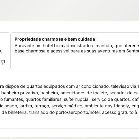
Propriedade charmosa e bem cuidada
Aproveite um hotel bem administrado e mantido, que oferec
o.
base charmosa e acessível para as suas aventuras em Santori
tura dispõe de quartos equipados com ar condicionado, televisão via s
le, banheiro privativo, banheira, amenidades de toalete, secador de c
 fumantes, quartos familiares, suíte nupcial, serviço de quartos, c
icionado, jardim, terraço, serviço médico, ambiente gay friendly, en
 de bilheteria, translado do porto/aeroporto/hotel, acesso gratuito à 
 área de lazer está à disposição do hóspede parquinho e piscina ao a
diariamente.