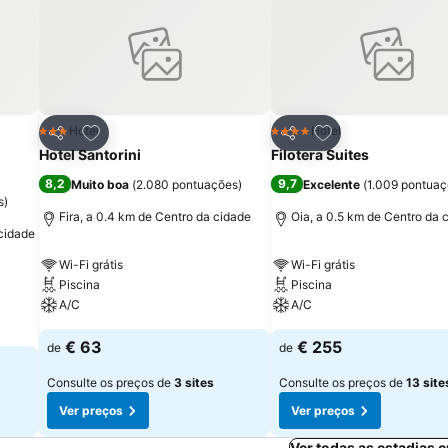
itos
Adicionar aos favoritos
Adicionar aos fav
Hotel
Hotel
3 Estrelas
4 Estrelas
Partilhar
Partilhar
Hotel Santorini
Filotera Suites
8,2
9,7
Muito boa
(
2.080 pontuações
)
Excelente
(
1.009 pontua
s
)
Fira, a 0.4 km de Centro da cidade
Oia, a 0.5 km de Centro da 
 cidade
Wi-Fi grátis
Wi-Fi grátis
Piscina
Piscina
A/C
A/C
€ 63
€ 255
de
de
Consulte os preços de
3 sites
Consulte os preços de
13 site
Ver preços
Ver preços
Ver todas as estadias 