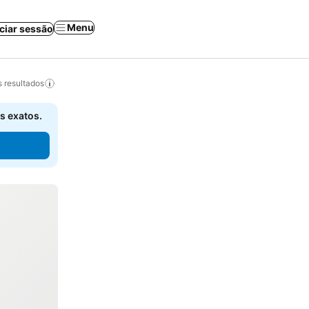
Menu
iciar sessão
 resultados
s exatos.