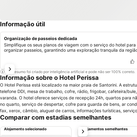
Informação útil
Organização de passeios dedicada
Simplifique os seus planos de viagem com o serviço do hotel para
organizar passeios, garantindo uma exploração tranquila da regiã
Este resumo foi criado por inteligência artificial e pode não ser 100% correto.
Informação sobre o Hotel Perissa
O Hotel Perissa está localizado na maior praia de Santorini. A estru
telefone DDI, mesa de trabalho, cofre, rádio, frigobar, cafeteira/bu
varanda. O hotel oferece serviços de recepção 24h, quartos para não
no quarto, serviço de despertar, cofre para guarda de bens, ar cond
fax, xerox, câmbio, aluguel de carros, informações turísticas, serviço
Comparar com estadias semelhantes
wireless disponível nas áreas públicas e estacionamento gratuito. Na
Hotel Perissa serve um buffet de café da manhã (pequeno almoço) 
Alojamento selecionado
Alojamentos semelhantes
próximo