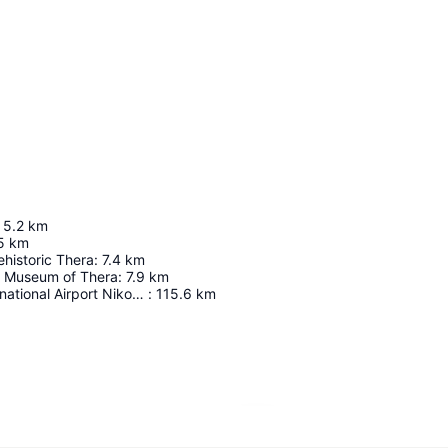
5.2
km
5
km
historic Thera
:
7.4
km
l Museum of Thera
:
7.9
km
Heraklion International Airport Nikos Kazantzakis
:
115.6
km
Ampliar mapa