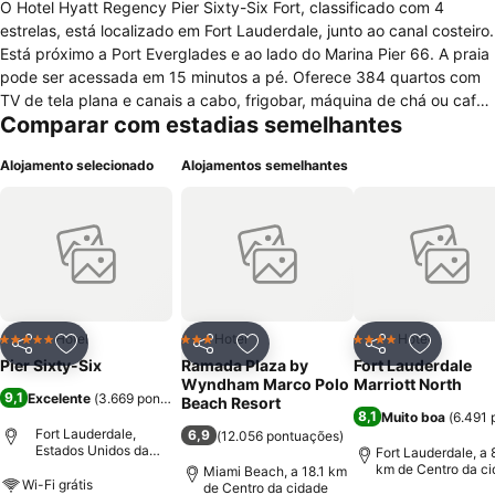
O Hotel Hyatt Regency Pier Sixty-Six Fort, classificado com 4
estrelas, está localizado em Fort Lauderdale, junto ao canal costeiro.
Está próximo a Port Everglades e ao lado do Marina Pier 66. A praia
pode ser acessada em 15 minutos a pé. Oferece 384 quartos com
TV de tela plana e canais a cabo, frigobar, máquina de chá ou café.
Comparar com estadias semelhantes
Em algumas acomodações você pode desfrutar da varanda e
apreciar as vistas. O Hyatt Regency Pier Sixty-Six possui 3 piscinas,
Alojamento selecionado
Alojamentos semelhantes
quadra de tênis e banheira de hidromassagem. Os serviços de
concierge estão à sua disposição para conhecer e desfrutar do
Centro Aquático. Para sua comodidade, o acesso à rede Wi-Fi é
disponibilizado em todas as áreas compartilhadas. O serviço de
concierge está à sua disposição. O Hyatt Regency também lhe
oferece traslado gratuito até a praia. O café da manhã é servido no
restaurante Mariners, ou no Pelicans Landing, que serve almoço e
jantar. No Bar e Grill Sixty-Six você pode saborear filés, lagostas e
Hotel
Hotel
Hotel
5 Estrelas
3 Estrelas
4 Estrelas
Partilhar
Adicionar aos favoritos
Partilhar
Adicionar aos favoritos
Partilhar
Adicionar
massas caseiras. O Hotel Hyatt Regency Pier Sixty-Six Fort dispõe
Pier Sixty-Six
Ramada Plaza by
Fort Lauderdale
de espaços internos e externos para que possa realizar reuniões de
Wyndham Marco Polo
Marriott North
9,1
Excelente
(
3.669 pontuações
)
negócios, ou eventos.
Beach Resort
8,1
Muito boa
(
6.491 
Fort Lauderdale,
6,9
(
12.056 pontuações
)
Estados Unidos da
Fort Lauderdale, a 
América
km de Centro da c
Miami Beach, a 18.1 km
Wi-Fi grátis
de Centro da cidade