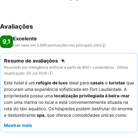
Avaliações
Excelente
9,1
com base em 3.669 pontuações nos principais
sites
Resumo de avaliações
Resumido por inteligência artificial a partir de 800+ comentários · Última
atualização: 30 Jul 2026
Este hotel é um
refúgio de luxo
ideal para
casais
e
turistas
que
procuram uma experiência sofisticada em Fort Lauderdale. A
propriedade possui uma
localização privilegiada à beira-mar
com uma marina no local e está convenientemente situada na
rota do táxi aquático. Os hóspedes podem desfrutar do enorme
e deslumbrante
spa
, que oferece comodidades únicas como
uma sala de neve, ou relaxar junto a uma das belas e cintilantes
Mostrar mais
piscinas, incluindo uma tranquila piscina para adultos. Os
hóspedes elogiam consistentemente a
hospitalidade