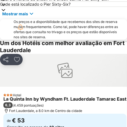
Design District
Miami Beach Visitor Center
Onde está localizado o Pier Sixty-Six?
Wynwood-Edgewater
Bal Harbour Shops
Mostrar mais
Miami Beach Convention Center
Miami Beach Gay Pride
Os preços e a disponibilidade que recebemos dos sites de reserva
FORT LAUDERDALE INTERNATIONAL BOAT SHOW
Conservatorio musicale Lynn University
mudam frequentemente. Como tal, pode haver diferenças entre as
ofertas que consulta no trivago e os preços que estão disponíveis
Bairro Art Deco
Hard Rock Cafe Miami
nos sites de reserva.
Um dos Hotéis com melhor avaliação em Fort
Ultra Music Festival
Keys Islands
Lauderdale
SoBe Unique
The Rock Boat
Miami International Mall
Fort Lauderdale Executive Airport
Partilhar
Adicionar aos favoritos
Bayside District
Midtown
Florida Grand Opera
The Groove Cruise
Coral Way
The Fort Lauderdale Ghost Tours
Museum of Discovery and Science
Espanola Way
Hotel
3 Estrelas
La Quinta Inn by Wyndham Ft. Lauderdale Tamarac East
Omni
Lummus Park
6,3
(
4.459 pontuações
)
Chabad of South Beach
Downtown Delray Beach
Fort Lauderdale, a 8.0 km de Centro da cidade
€ 53
de