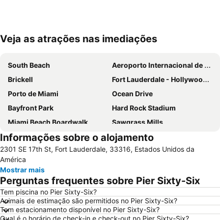
Veja as atrações nas imediações
Ampliar mapa
South Beach
Aeroporto Internacional de Miami
Brickell
Fort Lauderdale - Hollywood International Airport
Porto de Miami
Ocean Drive
Bayfront Park
Hard Rock Stadium
Miami Beach Boardwalk
Sawgrass Mills
Informações sobre o alojamento
Lincoln Road
Dolphin Mall
2301 SE 17th St, Fort Lauderdale, 33316, Estados Unidos da
Miami Beach Marina
Bayside Marketplace
América
Centro de Miami
Fort Lauderdale Beach
Mostrar mais
Perguntas frequentes sobre Pier Sixty-Six
Coconut Grove
Aventura Mall
Tem piscina no Pier Sixty-Six?
Brickell Avenue
Las Olas Boulevard
Animais de estimação são permitidos no Pier Sixty-Six?
Port Everglades
Collins Avenue
Tem estacionamento disponível no Pier Sixty-Six?
Qual é o horário de check-in e check-out no Pier Sixty-Six?