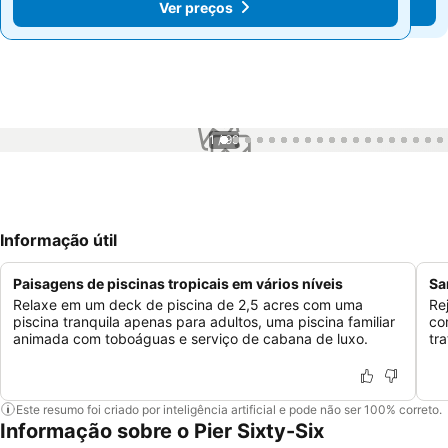
Ver preços
Ver preços
1 / 99
Informação útil
Paisagens de piscinas tropicais em vários níveis
Sa
Relaxe em um deck de piscina de 2,5 acres com uma
Re
piscina tranquila apenas para adultos, uma piscina familiar
co
animada com toboáguas e serviço de cabana de luxo.
tr
Este resumo foi criado por inteligência artificial e pode não ser 100% correto.
Informação sobre o Pier Sixty-Six