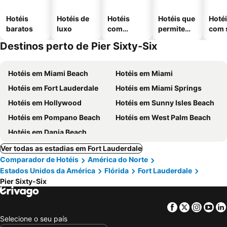
Hotéis
Hotéis de
Hotéis
Hotéis que
Hoté
baratos
luxo
com
permitem
com 
piscinas
animais
Destinos perto de Pier Sixty-Six
Hotéis em Miami Beach
Hotéis em Miami
Hotéis em Fort Lauderdale
Hotéis em Miami Springs
Hotéis em Hollywood
Hotéis em Sunny Isles Beach
Hotéis em Pompano Beach
Hotéis em West Palm Beach
Hotéis em Dania Beach
Ver todas as estadias em Fort Lauderdale
Comparador de Hotéis
América do Norte
Estados Unidos da América
Flórida
Fort Lauderdale
Pier Sixty-Six
Facebook
Twitter
Insta
Yo
Selecione o seu país