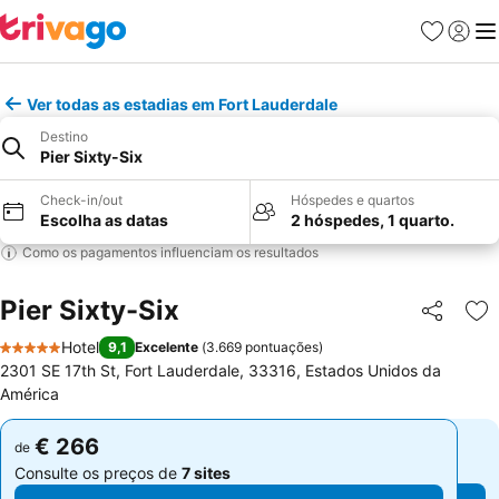
Favoritos
Iniciar
Me
Ver todas as estadias em Fort Lauderdale
Destino
Pier Sixty-Six
Check-in/out
Hóspedes e quartos
Escolha as datas
2 hóspedes, 1 quarto.
Como os pagamentos influenciam os resultados
Pier Sixty-Six
Partilhar
Ad
Hotel
9,1
Excelente
(
3.669 pontuações
)
5 Estrelas
2301 SE 17th St, Fort Lauderdale, 33316, Estados Unidos da
América
€ 266
€ 266
de
de
Consulte os preços de
7 sites
Consulte os preços de
7 sites