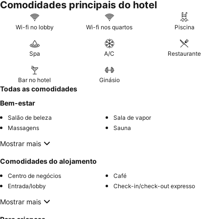
Comodidades principais do hotel
excecional
dos funcionários e as diversas ofertas culinárias,
com o
buffet de pequeno-almoço
e o restaurante Sotogrande
a receberem grandes elogios. Para uma experiência melhorada,
Wi-fi no lobby
Wi-fi nos quartos
Piscina
considere reservar um quarto com
varanda
para vistas
deslumbrantes.
Spa
A/C
Restaurante
Bar no hotel
Ginásio
Todas as comodidades
Bem-estar
Salão de beleza
Sala de vapor
Massagens
Sauna
Mostrar mais
Comodidades do alojamento
Centro de negócios
Café
Entrada/lobby
Check-in/check-out expresso
Mostrar mais