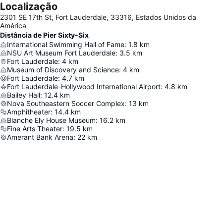
Localização
2301 SE 17th St, Fort Lauderdale, 33316, Estados Unidos da
América
Distância de Pier Sixty-Six
International Swimming Hall of Fame
:
1.8
km
NSU Art Museum Fort Lauderdale
:
3.5
km
Fort Lauderdale
:
4
km
Museum of Discovery and Science
:
4
km
Fort Lauderdale
:
4.7
km
Fort Lauderdale-Hollywood International Airport
:
4.8
km
Bailey Hall
:
12.4
km
Nova Southeastern Soccer Complex
:
13
km
Amphitheater
:
14.4
km
Blanche Ely House Museum
:
16.2
km
Fine Arts Theater
:
19.5
km
Amerant Bank Arena
:
22
km