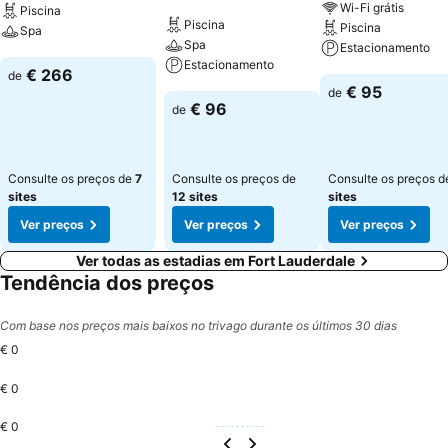
Wi-Fi grátis
Piscina
Piscina
Piscina
Spa
Spa
Estacionamento
Estacionamento
Ver preços
€ 266
de
Ver preços
€ 95
de
Ver preços
€ 96
de
Consulte os preços de
7
Consulte os preços de
Consulte os preços 
sites
12 sites
sites
Ver preços
Ver preços
Ver preços
Ver todas as estadias em Fort Lauderdale
Tendência dos preços
Com base nos preços mais baixos no trivago durante os últimos 30 dias
€ 0
€ 0
€ 0