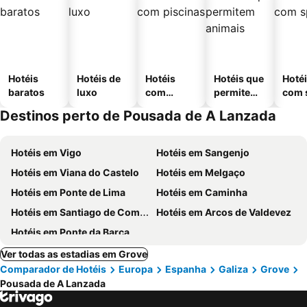
Hotéis
Hotéis de
Hotéis
Hotéis que
Hoté
baratos
luxo
com
permitem
com 
piscinas
animais
Destinos perto de Pousada de A Lanzada
Hotéis em Vigo
Hotéis em Sangenjo
Hotéis em Viana do Castelo
Hotéis em Melgaço
Hotéis em Ponte de Lima
Hotéis em Caminha
Hotéis em Santiago de Compostela
Hotéis em Arcos de Valdevez
Hotéis em Ponte da Barca
Ver todas as estadias em Grove
Comparador de Hotéis
Europa
Espanha
Galiza
Grove
Pousada de A Lanzada