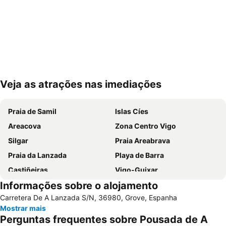
Veja as atrações nas imediações
Ampliar mapa
Praia de Samil
Islas Cíes
Areacova
Zona Centro Vigo
Silgar
Praia Areabrava
Praia da Lanzada
Playa de Barra
Castiñeiras
Vigo-Guixar
Informações sobre o alojamento
A Lanzada- O Espiñeiro
Paseo Marítimo de Baiona
Carretera De A Lanzada S/N, 36980, Grove, Espanha
Luz
Barrio de Samil
Mostrar mais
Recinto Ferial de Vigo
América
Perguntas frequentes sobre Pousada de A