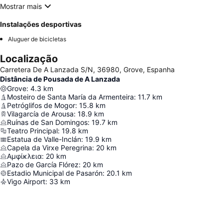
Mostrar mais
Instalações desportivas
Aluguer de bicicletas
Localização
Carretera De A Lanzada S/N, 36980, Grove, Espanha
Distância de Pousada de A Lanzada
Grove
:
4.3
km
Mosteiro de Santa María da Armenteira
:
11.7
km
Petróglifos de Mogor
:
15.8
km
Vilagarcía de Arousa
:
18.9
km
Ruínas de San Domingos
:
19.7
km
Teatro Principal
:
19.8
km
Estatua de Valle-Inclán
:
19.9
km
Capela da Virxe Peregrina
:
20
km
Αμφίκλεια
:
20
km
Pazo de García Flórez
:
20
km
Estadio Municipal de Pasarón
:
20.1
km
Vigo Airport
:
33
km