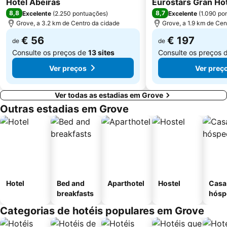
Hotel Abeiras
Eurostars Gran Hot
Aeropuerto de Vigo - Peinador
Menduiña
8,8
8,7
Excelente
(
2.250 pontuações
)
Excelente
(
1.090 po
Grove, a 3.2 km de Centro da cidade
Grove, a 1.9 km de Cen
€ 56
€ 197
de
de
Consulte os preços de
13 sites
Consulte os preços 
Ver preços
Ver preç
Ver todas as estadias em Grove
Outras estadias em Grove
Hotel
Bed and
Aparthotel
Hostel
Casa
breakfasts
hósp
Categorias de hotéis populares em Grove