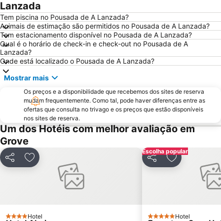
Raxó
Patos
Lanzada
Puerto de Baiona
Montalvo
Tem piscina no Pousada de A Lanzada?
Animais de estimação são permitidos no Pousada de A Lanzada?
Puerto de Aldán
O Tombo do Gato ou da Fonte
Tem estacionamento disponível no Pousada de A Lanzada?
Qual é o horário de check-in e check-out no Pousada de A
Moledo
Praia de Baltar
Lanzada?
Porto de Vigo
Puerto O Grove
Onde está localizado o Pousada de A Lanzada?
Areas
Praia de Panxón
Mostrar mais
Praia de Lapamán
Paxariñas
Os preços e a disponibilidade que recebemos dos sites de reserva
mudam frequentemente. Como tal, pode haver diferenças entre as
do Vao
Bueu
ofertas que consulta no trivago e os preços que estão disponíveis
Areal
Praia de Carnota
nos sites de reserva.
Um dos Hotéis com melhor avaliação em
Monasterio da Armenteira
Canelas
Grove
Praia da Punta
Puerto de Panxón
Escolha popular
Estación de Tren de Vigo
Plaza de América
Partilhar
Adicionar aos favoritos
Partilhar
Adicionar aos
Praia de Aguete
Nerga
Real Club Náutico de Sanxenxo
Centro Príncipe
Bus Station
Playa de Mogor
Caneliñas
Hotel
Freixeiro
Hotel
4 Estrelas
5 Estrelas