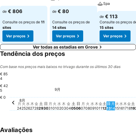
Spa
€ 806
€ 80
de
de
€ 113
de
Consulte os preços de
11
Consulte os preços de
Consulte os preços d
sites
14 sites
15 sites
Ver preços
Ver preços
Ver preços
Ver todas as estadias em Grove
Tendência dos preços
Com base nos preços mais baixos no trivago durante os últimos 30 dias
€ 85
4
€ 42
9月
木, 9月 03
€ 837
木, 9月 10
€ 838
日, 8月 30
€ 835
日, 9月 06
€ 832
火, 9月 01
€ 827
水, 9月 02
€ 825
火, 9月 08
€ 823
日, 9月 13
€ 824
土
€
金, 9月 04
€ 817
土, 9月 05
€ 819
土, 9月 12
€ 816
金,
€ 
月, 8月 31
€ 808
月, 9月 07
€ 808
水, 9月 09
€ 810
金, 9月 11
€ 809
月, 9月 14
€ 810
火, 9月 
€ 810
水, 9月
€ 808
木, 9
€ 80
5
€ 0
金, 8月 28
€ 275
8月
火, 8月 25
€ 205
水, 8月 26
€ 205
木, 8月 27
€ 206
月, 8月 24
€ 199
土, 8月 29
€ 171
月
火
水
木
金
土
日
月
火
水
木
金
土
日
月
火
水
木
金
土
日
月
火
水
木
金
土
24
25
26
27
28
29
30
31
01
02
03
04
05
06
07
08
09
10
11
12
13
14
15
16
17
18
19
Avaliações