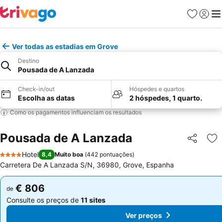
Favoritos
Iniciar
Me
Ver todas as estadias em Grove
Destino
Pousada de A Lanzada
Check-in/out
Hóspedes e quartos
Escolha as datas
2 hóspedes, 1 quarto.
Como os pagamentos influenciam os resultados
Pousada de A Lanzada
Partilhar
Ad
Hotel
8,4
Muito boa
(
442 pontuações
)
4 Estrelas
Carretera De A Lanzada S/N, 36980, Grove, Espanha
€ 806
€ 806
de
de
Consulte os preços de
11 sites
Consulte os preços de
11 sites
Ver preços
Ver preços