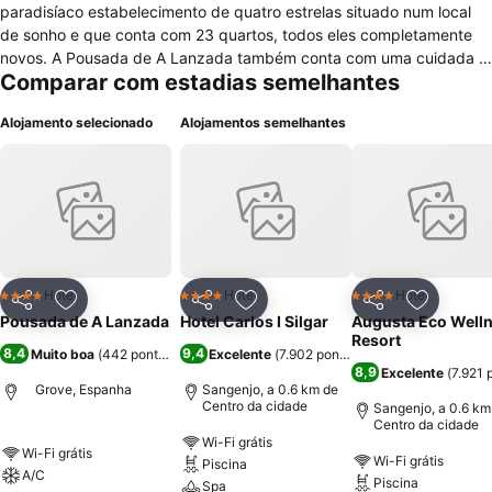
paradisíaco estabelecimento de quatro estrelas situado num local
de sonho e que conta com 23 quartos, todos eles completamente
novos. A Pousada de A Lanzada também conta com uma cuidada e
Comparar com estadias semelhantes
bonita zona ajardinada, uma ampla sala de pequenos-almoços e
estacionamento ao ar livre disponível para os nossos hóspedes.
Alojamento selecionado
Alojamentos semelhantes
Hotel
Hotel
Hotel
4 Estrelas
4 Estrelas
4 Estrelas
Partilhar
Adicionar aos favoritos
Partilhar
Adicionar aos favoritos
Partilhar
Adicionar
Pousada de A Lanzada
Hotel Carlos I Silgar
Augusta Eco Well
Resort
8,4
9,4
Muito boa
(
442 pontuações
)
Excelente
(
7.902 pontuações
)
8,9
Excelente
(
7.921 
Grove, Espanha
Sangenjo, a 0.6 km de
Centro da cidade
Sangenjo, a 0.6 km
Centro da cidade
Wi-Fi grátis
Wi-Fi grátis
Wi-Fi grátis
Piscina
A/C
Piscina
Spa