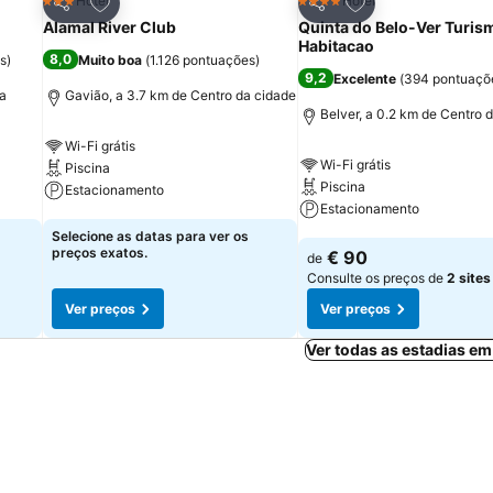
itos
Adicionar aos favoritos
Adicionar aos fav
Hotel
Hotel
3 Estrelas
4 Estrelas
Partilhar
Partilhar
Alamal River Club
Quinta do Belo-Ver Turis
Habitacao
8,0
s
)
Muito boa
(
1.126 pontuações
)
9,2
Excelente
(
394 pontuaçõ
da
Gavião, a 3.7 km de Centro da cidade
Belver, a 0.2 km de Centro 
Wi-Fi grátis
Wi-Fi grátis
Piscina
Piscina
Estacionamento
Estacionamento
Ver preços
Selecione as datas para ver os
Ver preços
preços exatos.
€ 90
de
Consulte os preços de
2 sites
Ver preços
Ver preços
Ver todas as estadias e