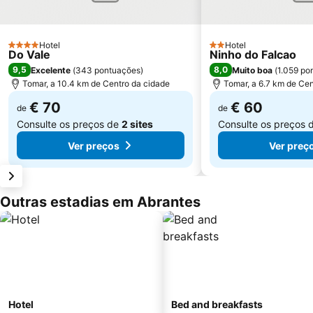
Hotel
Hotel
4 Estrelas
2 Estrelas
Do Vale
Ninho do Falcao
9,5
8,0
Excelente
(
343 pontuações
)
Muito boa
(
1.059 po
Tomar, a 10.4 km de Centro da cidade
Tomar, a 6.7 km de Cen
€ 70
€ 60
de
de
Consulte os preços de
2 sites
Consulte os preços 
Ver preços
Ver preç
Outras estadias em Abrantes
Hotel
Bed and breakfasts