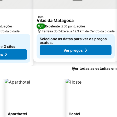
Hotel
Vilas da Matagosa
9,3
ntuações
)
Excelente
(
250 pontuações
)
tro da cidade
Ferreira do Zêzere, a 12.3 km de Centro da cidade
Selecione as datas para ver os preços
exatos.
de
2 sites
Ver preços
os
Ver todas as estadias e
Aparthotel
Hostel