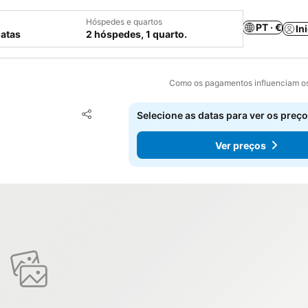
Hóspedes e quartos
PT · €
In
datas
2 hóspedes, 1 quarto.
Como os pagamentos influenciam os
Adicionar aos favoritos
Selecione as datas para ver os preço
Partilhar
Ver preços