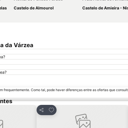
elas
Castelo de Almourol
Castelo de Amieira - Ni
na da Várzea
ea?
zea?
m frequentemente. Como tal, pode haver diferenças entre as ofertas que consult
antes
avoritos
Adicionar aos favoritos
Partilhar