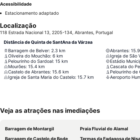
Acessibilidade
Estacionamento adaptado
Localização
118 Estrada Nacional 13, 2205-134, Abrantes, Portugal
Distância de Quinta de SantAna da Várzea
Barragem de Belver
:
2.3
km
Abrantes
:
15.9
Oliveira do Mouchão
:
6
km
Igreja de São 
Pelourinho do Sardoal
:
15
km
Estádio Munici
Mourões
:
15.4
km
Cascata do P
Castelo de Abrantes
:
15.6
km
Pelourinho de
Igreja de Santa Maria do Castelo
:
15.7
km
Aeroporto Hu
Veja as atrações nas imediações
Barragem de Montargil
Praia Fluvial do Alamal
Barragem de Castelo de Bode
Termas da Fadagosa de Nis