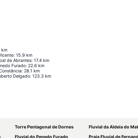
km
Vicente
:
15.9
km
pal de Abrantes
:
17.4
km
enedo Furado
:
22.6
km
 Constância
:
28.1
km
mberto Delgado
:
123.3
km
Ampliar mapa
Torre Pentagonal de Dornes
Fluvial da Aldeia do Ma
a
Fluvial do Penedo Furado
Praia Fluvial de Fernan