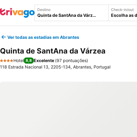
Destino
Check-in/out
Escolha as 
Ver todas as estadias em Abrantes
Quinta de SantAna da Várzea
Hotel
Excelente
(
97 pontuações
)
8,8
4 Estrelas
118 Estrada Nacional 13, 2205-134, Abrantes, Portugal