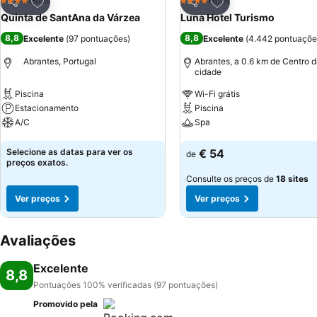
Adicionar aos favoritos
Adicionar aos favor
Hotel
Hotel
4 Estrelas
4 Estrelas
Partilhar
Partilhar
Quinta de SantAna da Várzea
Luna Hotel Turismo
8,8
8,8
Excelente
(
97 pontuações
)
Excelente
(
4.442 pontuaçõe
Abrantes, Portugal
Abrantes, a 0.6 km de Centro 
cidade
Piscina
Wi-Fi grátis
Estacionamento
Piscina
A/C
Spa
Ver preços
Ver preços
Selecione as datas para ver os
€ 54
de
preços exatos.
Consulte os preços de
18 sites
Ver preços
Ver preços
Avaliações
Excelente
8,8
Pontuações 100% verificadas (97 pontuações)
Promovido pela