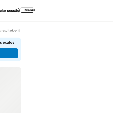
Menu
iciar sessão
 resultados
s exatos.