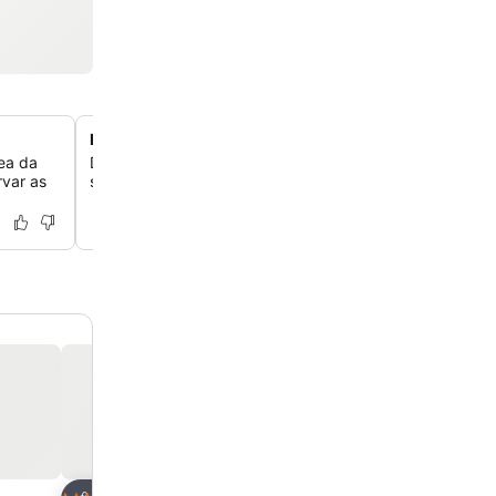
Perto do histórico Castelo de Almourol
ea da
Descubra o icônico Castelo de Almourol, uma fortaleza 
rvar as
situada em uma ilha no rio Tejo, localizada a 40 km.