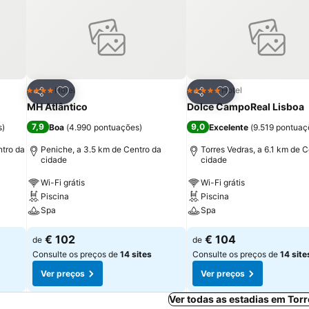
itos
Adicionar aos favoritos
Adicionar aos fav
Hotel
Hotel
4 Estrelas
5 Estrelas
Partilhar
Partilhar
MH Atlântico
Dolce CampoReal Lisboa
7,9
9,0
s
)
Boa
(
4.990 pontuações
)
Excelente
(
9.519 pontuaç
ntro da
Peniche, a 3.5 km de Centro da
Torres Vedras, a 6.1 km de 
cidade
cidade
Wi-Fi grátis
Wi-Fi grátis
Piscina
Piscina
Spa
Spa
€ 102
€ 104
de
de
Consulte os preços de
14 sites
Consulte os preços de
14 site
Ver preços
Ver preços
Ver todas as estadias em Tor