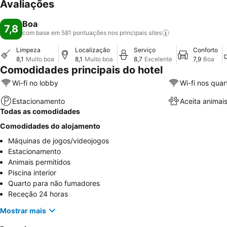
Avaliações
Boa
7,8
com base em 581 pontuações nos principais
sites
Limpeza
Localização
Serviço
Conforto
8,1
Muito boa
8,1
Muito boa
8,7
Excelente
7,9
Boa
Comodidades principais do hotel
Wi-fi no lobby
Wi-fi nos quar
Estacionamento
Aceita animai
Todas as comodidades
Comodidades do alojamento
Máquinas de jogos/videojogos
Estacionamento
Animais permitidos
Piscina interior
Quarto para não fumadores
Receção 24 horas
Mostrar mais