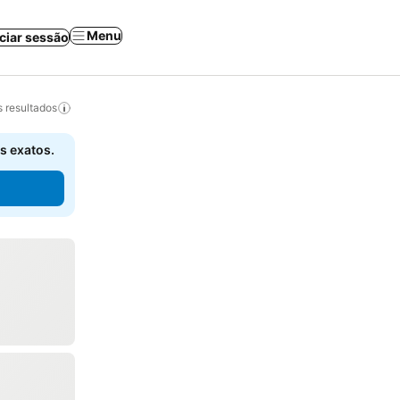
Menu
iciar sessão
 resultados
s exatos.