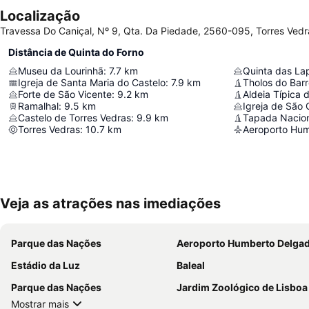
Localização
Travessa Do Caniçal, Nº 9, Qta. Da Piedade, 2560-095, Torres Vedr
Distância de Quinta do Forno
Museu da Lourinhã
:
7.7
km
Quinta das La
Igreja de Santa Maria do Castelo
:
7.9
km
Tholos do Bar
Forte de São Vicente
:
9.2
km
Aldeia Típica 
Ramalhal
:
9.5
km
Igreja de São 
Castelo de Torres Vedras
:
9.9
km
Tapada Nacion
Torres Vedras
:
10.7
km
Aeroporto Hu
Veja as atrações nas imediações
Parque das Nações
Aeroporto Humberto Delga
Estádio da Luz
Baleal
Parque das Nações
Jardim Zoológico de Lisboa
Mostrar mais