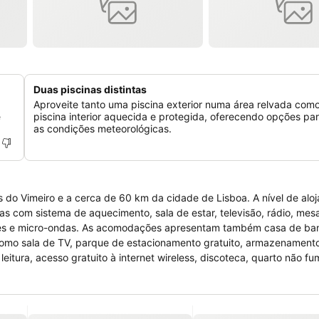
Duas piscinas distintas
Aproveite tanto uma piscina exterior numa área relvada com
e
piscina interior aquecida e protegida, oferecendo opções pa
as condições meteorológicas.
 do Vimeiro e a cerca de 60 km da cidade de Lisboa. A nível de alo
s com sistema de aquecimento, sala de estar, televisão, rádio, mes
 fogões e micro-ondas. As acomodações apresentam também casa de b
 como sala de TV, parque de estacionamento gratuito, armazenament
itura, acesso gratuito à internet wireless, discoteca, quarto não f
A Quinta do Forno possui também algumas comodidades recreativas, a p
ténis de mesa e jogo de dardos. Estão disponíveis bicicletas de form
valo. Está disponível um serviço de transporte de/para o aeroporto