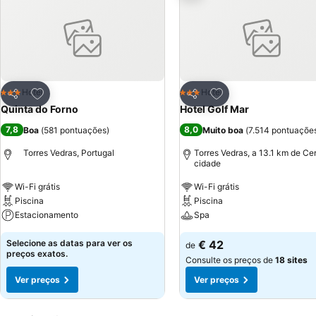
Adicionar aos favoritos
Adicionar aos favor
Hotel
Hotel
3 Estrelas
3 Estrelas
Partilhar
Partilhar
Quinta do Forno
Hotel Golf Mar
7,8
8,0
Boa
(
581 pontuações
)
Muito boa
(
7.514 pontuaçõe
Torres Vedras, Portugal
Torres Vedras, a 13.1 km de Ce
cidade
Wi-Fi grátis
Wi-Fi grátis
Piscina
Piscina
Estacionamento
Spa
Selecione as datas para ver os
€ 42
de
preços exatos.
Consulte os preços de
18 sites
Ver preços
Ver preços