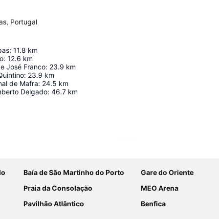
as, Portugal
pas
:
11.8
km
ro
:
12.6
km
de José Franco
:
23.9
km
Quintino
:
23.9
km
al de Mafra
:
24.5
km
mberto Delgado
:
46.7
km
Ampliar mapa
do
Baía de São Martinho do Porto
Gare do Oriente
Praia da Consolação
MEO Arena
Pavilhão Atlântico
Benfica