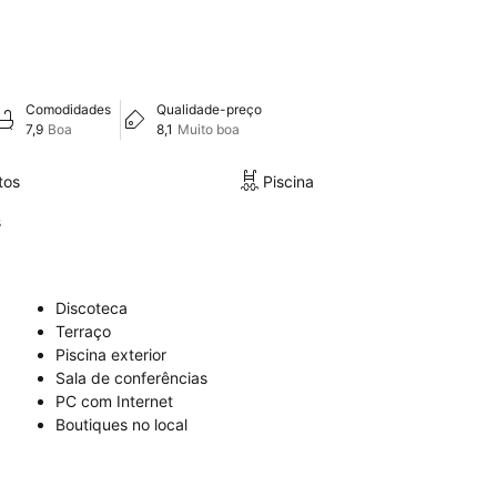
Comodidades
Qualidade-preço
7,9
Boa
8,1
Muito boa
tos
Piscina
s
Discoteca
Terraço
Piscina exterior
Sala de conferências
PC com Internet
Boutiques no local