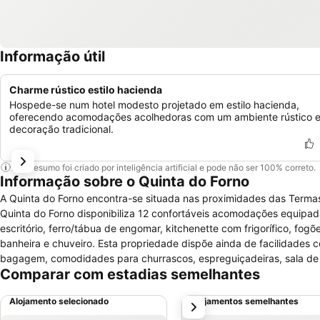
Informação útil
Charme rústico estilo hacienda
Hospede-se num hotel modesto projetado em estilo hacienda,
oferecendo acomodações acolhedoras com um ambiente rústico 
decoração tradicional.
Este resumo foi criado por inteligência artificial e pode não ser 100% correto.
Informação sobre o Quinta do Forno
A Quinta do Forno encontra-se situada nas proximidades das Termas
Quinta do Forno disponibiliza 12 confortáveis acomodações equipada
escritório, ferro/tábua de engomar, kitchenette com frigorífico,
banheira e chuveiro. Esta propriedade dispõe ainda de facilidades
bagagem, comodidades para churrascos, espreguiçadeiras, sala de le
Comparar com estadias semelhantes
parque infantil, terraço, lareiras, jardim e sala de conferências. 
descanso, como piscina exterior e sala de jogos com mesa de bilhar, 
Alojamento selecionado
Alojamentos semelhantes
próximo
Nas imediações da quinta poderá fazer caminhadas ou passeios a ca