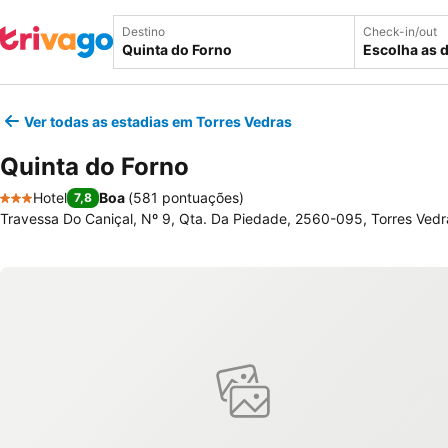
Destino
Check-in/out
Escolha as 
Ver todas as estadias em Torres Vedras
Quinta do Forno
Hotel
Boa
(
581 pontuações
)
7,8
3 Estrelas
Travessa Do Caniçal, Nº 9, Qta. Da Piedade, 2560-095, Torres Vedr