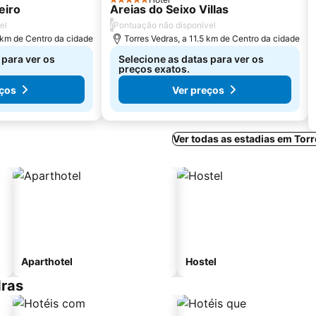
5 Estrelas
eiro
Areias do Seixo Villas
/
el
Pontuação não disponível
0 km de Centro da cidade
Torres Vedras, a 11.5 km de Centro da cidade
 para ver os
Selecione as datas para ver os
preços exatos.
eços
Ver preços
Ver todas as estadias em Tor
Aparthotel
Hostel
dras