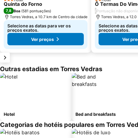
3 Estrelas
2 Estrelas
Quinta do Forno
Ô Termas Do Vim
7,8
/
Boa
(
581 pontuações
)
Pontuação não disponív
Torres Vedras, a 10.7 km de Centro da cidade
Torres Vedras, a 12.
Selecione as datas para ver os
Selecione as datas
preços exatos.
preços exatos.
Ver preços
Ver pr
Outras estadias em Torres Vedras
Hotel
Bed and breakfasts
Categorias de hotéis populares em Torres Ve