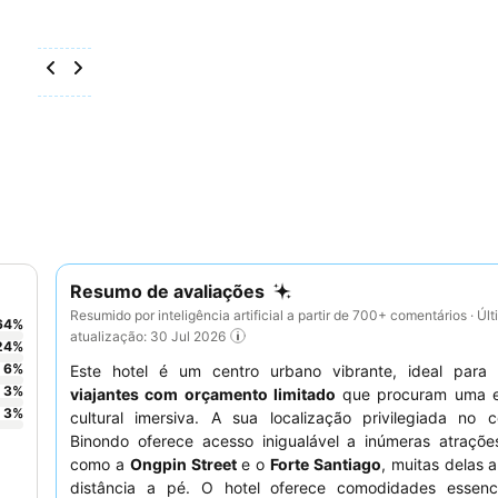
Resumo de avaliações
Resumido por inteligência artificial a partir de 700+ comentários · Úl
64
%
atualização: 30 Jul 2026
24
%
6
%
Este hotel é um centro urbano vibrante, ideal para
3
%
viajantes com orçamento limitado
que procuram uma e
3
%
cultural imersiva. A sua localização privilegiada no 
Binondo oferece acesso inigualável a inúmeras atrações
como a
Ongpin Street
e o
Forte Santiago
, muitas delas 
distância a pé. O hotel oferece comodidades essenc