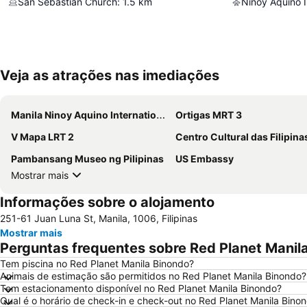
San Sebastian Church
:
1.5
km
Ninoy Aquino I
Veja as atrações nas imediações
Manila Ninoy Aquino International Airport
Ortigas MRT 3
V Mapa LRT 2
Centro Cultural das Filipina
Pambansang Museo ng Pilipinas
US Embassy
Mostrar mais
Informações sobre o alojamento
251-61 Juan Luna St, Manila, 1006, Filipinas
Mostrar mais
Perguntas frequentes sobre Red Planet Manil
Tem piscina no Red Planet Manila Binondo?
Animais de estimação são permitidos no Red Planet Manila Binondo?
Tem estacionamento disponível no Red Planet Manila Binondo?
Qual é o horário de check-in e check-out no Red Planet Manila Bino