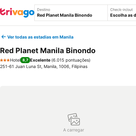
Destino
Check-in/out
Escolha as 
Ver todas as estadias em Manila
Red Planet Manila Binondo
Hotel
Excelente
(
6.015 pontuações
)
8,7
3 Estrelas
251-61 Juan Luna St, Manila, 1006, Filipinas
A carregar