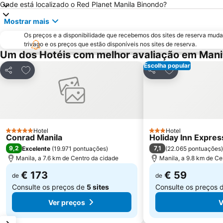
Onde está localizado o Red Planet Manila Binondo?
Mostrar mais
Os preços e a disponibilidade que recebemos dos sites de reserva muda
trivago e os preços que estão disponíveis nos sites de reserva.
Um dos Hotéis com melhor avaliação em Mani
Escolha popular
Adicionar aos favoritos
Adicionar aos f
Partilhar
Partilhar
Hotel
Hotel
5 Estrelas
3 Estrelas
Conrad Manila
Holiday Inn Expres
9,2
7,1
Excelente
(
19.971 pontuações
)
(
22.065 pontuações
)
Manila, a 7.6 km de Centro da cidade
Manila, a 9.8 km de Ce
€ 173
€ 59
de
de
Consulte os preços de
5 sites
Consulte os preços 
Ver preços
V