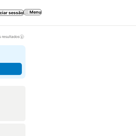
Menu
iciar sessão
 resultados