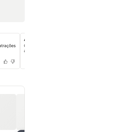
Assistência 24 horas na recepção
atrações
Conte com o apoio contínuo da recepção para suas dúv
armazenamento de bagagem e recomendações locais.