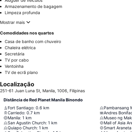
Aluguer de veículos
Armazenamento de bagagem
Limpeza profunda
Mostrar mais
Comodidades nos quartos
Casa de banho com chuveiro
Chaleira elétrica
Secretária
TV por cabo
Ventoinha
TV de ecrã plano
Localização
251-61 Juan Luna St, Manila, 1006, Filipinas
Distância de Red Planet Manila Binondo
Fort Santiago
:
0.6
km
Pambansang Mu
Carriedo
:
0.7
km
Andres Bonifa
Manila
:
1
km
Museo ng Mak
San Agustin Church
:
1
km
Mall of Asia A
Quiapo Church
:
1
km
Smart Araneta