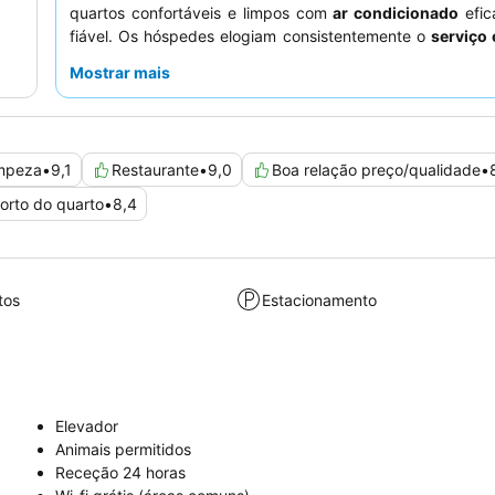
quartos confortáveis e limpos com
ar condicionado
efi
fiável. Os hóspedes elogiam consistentemente o
serviço 
do pessoal simpático e prestável, que está sempre p
Mostrar mais
ajudar. Para uma estadia mais tranquila, os hósp
considerar pedir um quarto que não esteja virado para a ru
mpeza
•
9,1
Restaurante
•
9,0
Boa relação preço/qualidade
•
orto do quarto
•
8,4
tos
Estacionamento
Elevador
Animais permitidos
Receção 24 horas