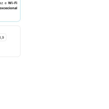
caz e
Wi-Fi
excecional
ronto para
edes podem
a.
8,9