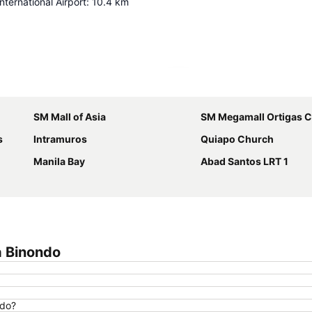
nternational Airport
:
10.4
km
Ampliar mapa
SM Mall of Asia
SM Megamall Ortigas C
s
Intramuros
Quiapo Church
Manila Bay
Abad Santos LRT 1
a Binondo
ndo?