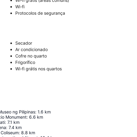
Wi-fi grátis (áreas comuns)
Wi-fi
Protocolos de segurança
Secador
Ar condicionado
Cofre no quarto
Frigorífico
Wi-fi grátis nos quartos
seo ng Pilipinas
:
1.6
km
cio Monument
:
6.6
km
ati
:
7.1
km
rena
:
7.4
km
 Coliseum
:
8.8
km