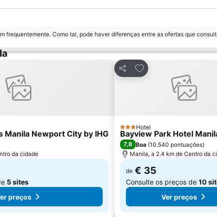
m frequentemente. Como tal, pode haver diferenças entre as ofertas que consult
la
avoritos
Adicionar aos favorito
Partilhar
Hotel
3 Estrelas
s Manila Newport City by IHG
Bayview Park Hotel Manil
7,8
Boa
(
10.540 pontuações
)
ntro da cidade
Manila, a 2.4 km de Centro da c
€ 35
de
de
5 sites
Consulte os preços de
10 si
er preços
Ver preços