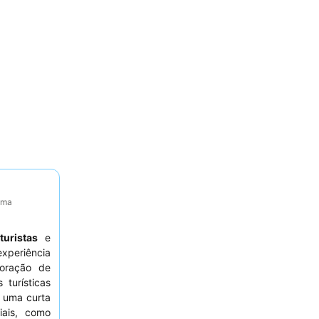
tima
turistas
e
xperiência
coração de
 turísticas
a uma curta
iais, como