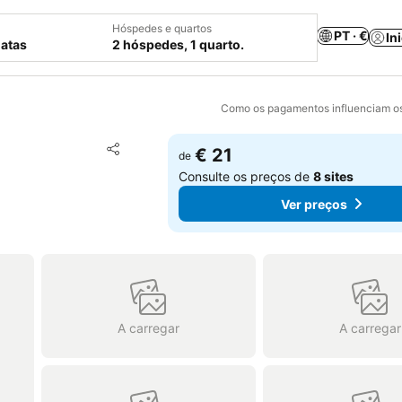
Hóspedes e quartos
PT · €
In
datas
2 hóspedes, 1 quarto.
Como os pagamentos influenciam os
Adicionar aos favoritos
€ 21
de
Partilhar
Consulte os preços de
8 sites
Ver preços
A carregar
A carregar