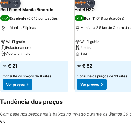
Adicionar aos favoritos
Adicionar aos favor
Hotel
Hotel
3 Estrelas
4 Estrelas
Partilhar
Partilhar
Red Planet Manila Binondo
Hotel H2O
8,7
7,9
Excelente
(
6.015 pontuações
)
Boa
(
11.649 pontuações
)
Manila, Filipinas
Manila, a 2.5 km de Centro da 
Wi-Fi grátis
Wi-Fi grátis
Estacionamento
Piscina
Aceita animais
Spa
€ 21
€ 52
de
de
Consulte os preços de
8 sites
Consulte os preços de
13 sites
Ver preços
Ver preços
Tendência dos preços
Com base nos preços mais baixos no trivago durante os últimos 30 
€ 0