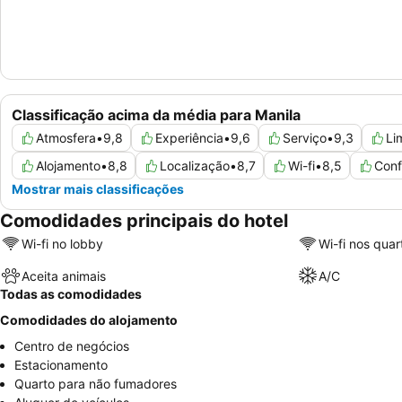
Classificação acima da média para Manila
Atmosfera
•
9,8
Experiência
•
9,6
Serviço
•
9,3
Li
Alojamento
•
8,8
Localização
•
8,7
Wi-fi
•
8,5
Conf
Mostrar mais classificações
Comodidades principais do hotel
Wi-fi no lobby
Wi-fi nos quar
Aceita animais
A/C
Todas as comodidades
Comodidades do alojamento
Centro de negócios
Estacionamento
Quarto para não fumadores