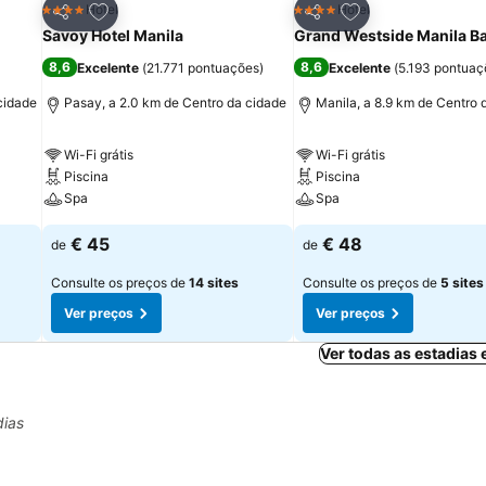
itos
Adicionar aos favoritos
Adicionar aos fav
Hotel
Hotel
4 Estrelas
4 Estrelas
Partilhar
Partilhar
Savoy Hotel Manila
Grand Westside Manila B
8,6
8,6
Excelente
(
21.771 pontuações
)
Excelente
(
5.193 pontuaç
cidade
Pasay, a 2.0 km de Centro da cidade
Manila, a 8.9 km de Centro 
Wi-Fi grátis
Wi-Fi grátis
Piscina
Piscina
Spa
Spa
€ 45
€ 48
de
de
Consulte os preços de
14 sites
Consulte os preços de
5 sites
Ver preços
Ver preços
Ver todas as estadias
dias