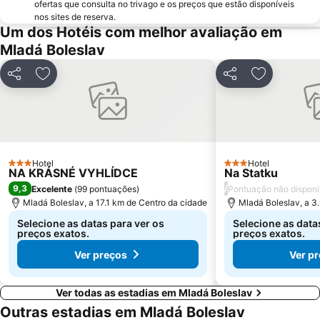
ofertas que consulta no trivago e os preços que estão disponíveis
nos sites de reserva.
Um dos Hotéis com melhor avaliação em
Mladá Boleslav
Partilhar
Adicionar aos favoritos
Partilhar
Adicionar a
Hotel
Hotel
3 Estrelas
3 Estrelas
NA KRÁSNÉ VYHLÍDCE
Na Statku
9,3
/
Excelente
(
99 pontuações
)
Pontuação não disponí
Mladá Boleslav, a 17.1 km de Centro da cidade
Mladá Boleslav, a 3
Selecione as datas para ver os
Selecione as data
preços exatos.
preços exatos.
Ver preços
Ver p
Ver todas as estadias em Mladá Boleslav
Outras estadias em Mladá Boleslav