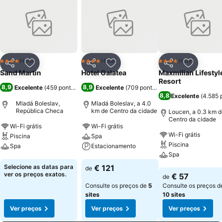
Hotel
Hotel
Hotel
4 Estrelas
4 Estrelas
4 Estrelas
Partilhar
Adicionar aos favoritos
Partilhar
Adicionar aos favoritos
Partilhar
Adicionar
Sand Martin
Hotel Galatea
Maxmilian Lifestyl
Resort
8,9
8,9
Excelente
(
459 pontuações
)
Excelente
(
709 pontuações
)
8,8
Excelente
(
4.585 
Mladá Boleslav,
Mladá Boleslav, a 4.0
República Checa
km de Centro da cidade
Loucen, a 0.3 km d
Centro da cidade
Wi-Fi grátis
Wi-Fi grátis
Wi-Fi grátis
Piscina
Spa
Piscina
Spa
Estacionamento
Spa
Ver preços
Ver preços
Selecione as datas para
€ 121
de
Ver preços
ver os preços exatos.
€ 57
de
Consulte os preços de
5
Consulte os preços d
sites
10 sites
Ver preços
Ver preços
Ver preços