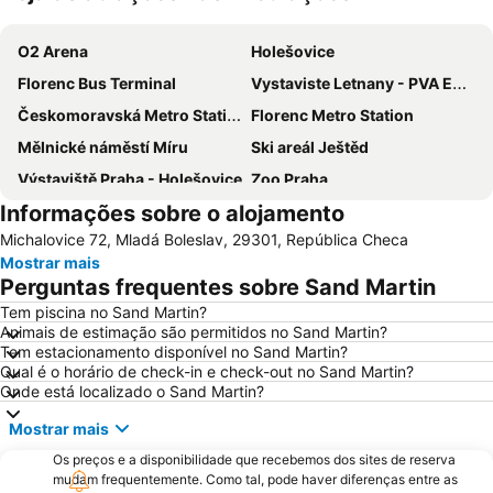
Ampliar mapa
O2 Arena
Holešovice
Florenc Bus Terminal
Vystaviste Letnany - PVA EXPO
Českomoravská Metro Station
Florenc Metro Station
Mělnické náměstí Míru
Ski areál Ještěd
Výstaviště Praha - Holešovice
Zoo Praha
Informações sobre o alojamento
Michalovice 72, Mladá Boleslav, 29301, República Checa
Mostrar mais
Perguntas frequentes sobre Sand Martin
Tem piscina no Sand Martin?
Animais de estimação são permitidos no Sand Martin?
Tem estacionamento disponível no Sand Martin?
Qual é o horário de check-in e check-out no Sand Martin?
Onde está localizado o Sand Martin?
Mostrar mais
Os preços e a disponibilidade que recebemos dos sites de reserva
mudam frequentemente. Como tal, pode haver diferenças entre as