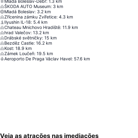
Mladá Boleslav-Debř
:
1.3
km
ŠKODA AUTO Museum
:
3
km
Mladá Boleslav
:
3.2
km
Zřícenina zámku Zvířetice
:
4.3
km
Ilyushin IL-18
:
5.4
km
Chateau Mnichovo Hradiště
:
11.9
km
hrad Valečov
:
13.2
km
Drábské světničky
:
15
km
Bezděz Castle
:
16.2
km
Kost
:
18.9
km
Zámek Loučeň
:
19.5
km
Aeroporto De Praga Václav Havel
:
57.6
km
Veja as atrações nas imediações