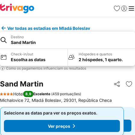
Favoritos
Iniciar
Me
Ver todas as estadias em Mladá Boleslav
Destino
Sand Martin
Check-in/out
Hóspedes e quartos
Escolha as datas
2 hóspedes, 1 quarto.
Como os pagamentos influenciam os resultados
Sand Martin
Partilhar
Ad
Hotel
8,9
Excelente
(
459 pontuações
)
4 Estrelas
Michalovice 72, Mladá Boleslav, 29301, República Checa
Selecione as datas para ver os preços exatos.
Selecione as datas para ver os preços exatos.
Ver preços
Ver preços