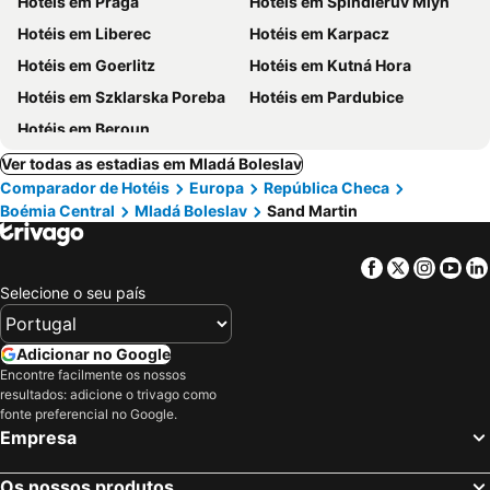
Hotéis em Praga
Hotéis em Špindleruv Mlýn
Hotéis em Liberec
Hotéis em Karpacz
Hotéis em Goerlitz
Hotéis em Kutná Hora
Hotéis em Szklarska Poreba
Hotéis em Pardubice
Hotéis em Beroun
Ver todas as estadias em Mladá Boleslav
Comparador de Hotéis
Europa
República Checa
Boémia Central
Mladá Boleslav
Sand Martin
Facebook
Twitter
Insta
Yo
Selecione o seu país
Adicionar no Google
Encontre facilmente os nossos
resultados: adicione o trivago como
fonte preferencial no Google.
Empresa
Os nossos produtos