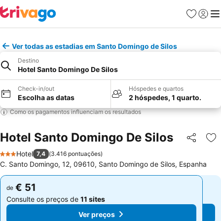
Favoritos
Iniciar
Me
Ver todas as estadias em Santo Domingo de Silos
Destino
Hotel Santo Domingo De Silos
Check-in/out
Hóspedes e quartos
Escolha as datas
2 hóspedes, 1 quarto.
Como os pagamentos influenciam os resultados
Hotel Santo Domingo De Silos
Partilhar
Ad
Hotel
7,4
(
3.416 pontuações
)
3 Estrelas
C. Santo Domingo, 12, 09610, Santo Domingo de Silos, Espanha
€ 51
€ 51
de
de
Consulte os preços de
11 sites
Consulte os preços de
11 sites
Ver preços
Ver preços