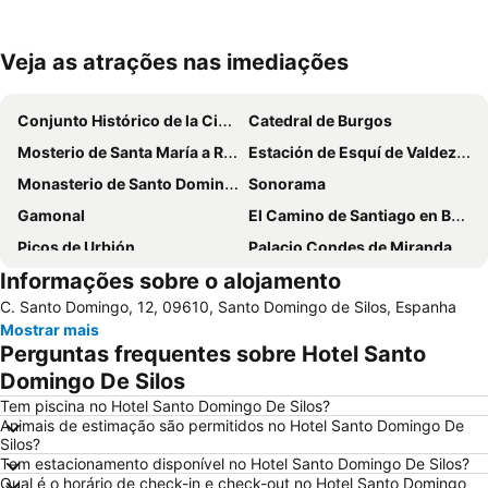
Veja as atrações nas imediações
Ampliar mapa
Conjunto Histórico de la Ciudad de Burgos
Catedral de Burgos
Mosterio de Santa María a Real das Huelgas
Estación de Esquí de Valdezcaray
Monasterio de Santo Domingo de Silos
Sonorama
Gamonal
El Camino de Santiago en Burgos
Picos de Urbión
Palacio Condes de Miranda
Informações sobre o alojamento
Parque Natural Cañón del Río Lobos
Bodegas El Lagar de Isilla
C. Santo Domingo, 12, 09610, Santo Domingo de Silos, Espanha
Bodega El Lagar de Isilla
Aeropuerto de Burgos
Mostrar mais
San Pedro de la Fuente
Hospital de San Antonio Abad
Perguntas frequentes sobre Hotel Santo
Capitanía General
Domingo De Silos
Tem piscina no Hotel Santo Domingo De Silos?
Animais de estimação são permitidos no Hotel Santo Domingo De
Silos?
Tem estacionamento disponível no Hotel Santo Domingo De Silos?
Qual é o horário de check-in e check-out no Hotel Santo Domingo