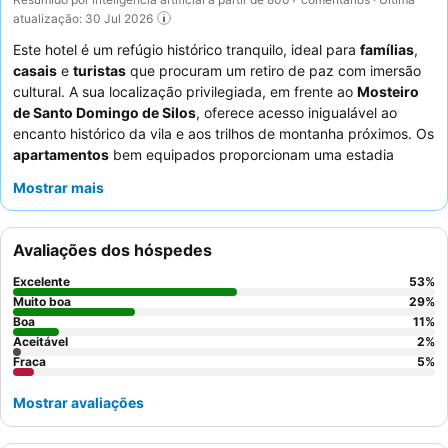
atualização: 30 Jul 2026
Este hotel é um refúgio histórico tranquilo, ideal para
famílias
,
casais
e
turistas
que procuram um retiro de paz com imersão
cultural. A sua localização privilegiada, em frente ao
Mosteiro
de Santo Domingo de Silos
, oferece acesso inigualável ao
encanto histórico da vila e aos trilhos de montanha próximos. Os
apartamentos
bem equipados proporcionam uma estadia
confortável e espaçosa, especialmente para famílias. Os
Mostrar mais
hóspedes elogiam consistentemente o
staff
atencioso e
simpático, e a cozinha tradicional e caseira do restaurante,
particularmente o delicioso menu de jantar com especialidades
Avaliações dos hóspedes
locais. Para uma experiência verdadeiramente relaxante,
considere reservar um quarto com
sauna
ou
banheira de
Excelente
53
%
hidromassagem
.
Muito boa
29
%
Boa
11
%
Aceitável
2
%
Fraca
5
%
Mostrar avaliações