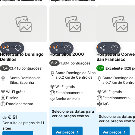
Hotel
Hotel
Hotel
3 Estrelas
3 Estrelas
1 Estrelas
Partilhar
Adicionar aos favoritos
Partilhar
Adicionar aos favoritos
Partilhar
Adicionar
Hotel Santo Domingo
Hotel Silos 2000
Hospederia Conve
De Silos
San Francisco
6,2
(
1.804 pontuações
)
7,4
9,2
(
3.416 pontuações
)
Excelente
(
628 p
Santo Domingo de Silos,
a 0.2 km de Centro da
Santo Domingo de
Santo Domingo de S
cidade
Silos, Espanha
a 0.7 km de Centro
Wi-Fi grátis
cidade
Wi-Fi grátis
Wi-Fi grátis
Estacionamento
Piscina
Estacionamento
Aceita animais
Estacionamento
A/C
Ver preços
Selecione as datas para
Ver preços
Ver preços
ver os preços exatos.
€ 51
Selecione as datas 
de
ver os preços exatos
Consulte os preços de
11
sites
Ver preços
Ver preços