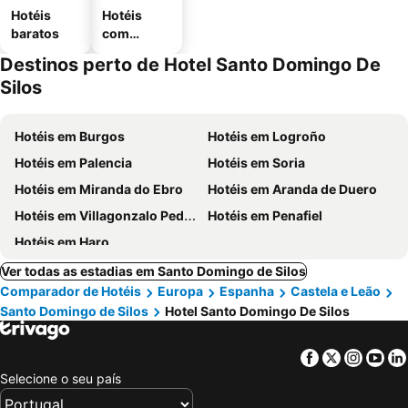
Hotéis
Hotéis
baratos
com
estaciona
Destinos perto de Hotel Santo Domingo De
mento
Silos
Hotéis em Burgos
Hotéis em Logroño
Hotéis em Palencia
Hotéis em Soria
Hotéis em Miranda do Ebro
Hotéis em Aranda de Duero
Hotéis em Villagonzalo Pedernales
Hotéis em Penafiel
Hotéis em Haro
Ver todas as estadias em Santo Domingo de Silos
Comparador de Hotéis
Europa
Espanha
Castela e Leão
Santo Domingo de Silos
Hotel Santo Domingo De Silos
Facebook
Twitter
Insta
Yo
Selecione o seu país