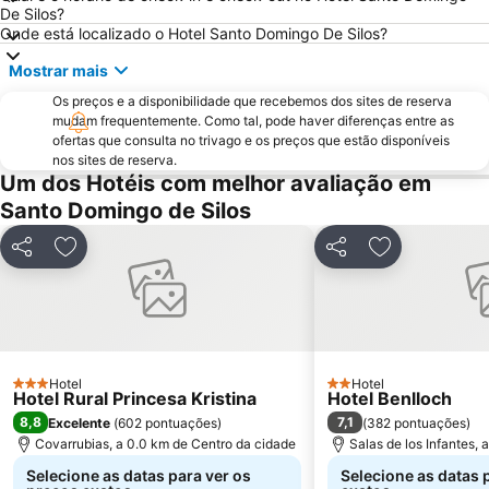
De Silos?
Onde está localizado o Hotel Santo Domingo De Silos?
Mostrar mais
Os preços e a disponibilidade que recebemos dos sites de reserva
mudam frequentemente. Como tal, pode haver diferenças entre as
ofertas que consulta no trivago e os preços que estão disponíveis
nos sites de reserva.
Um dos Hotéis com melhor avaliação em
Santo Domingo de Silos
Partilhar
Adicionar aos favoritos
Partilhar
Adicionar aos
Hotel
Hotel
3 Estrelas
2 Estrelas
Hotel Rural Princesa Kristina
Hotel Benlloch
8,8
7,1
Excelente
(
602 pontuações
)
(
382 pontuações
)
Covarrubias, a 0.0 km de Centro da cidade
Salas de los Infantes,
Selecione as datas para ver os
Selecione as datas 