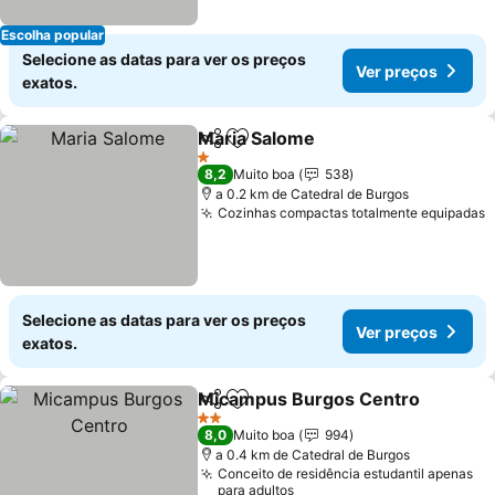
Escolha popular
Selecione as datas para ver os preços
Ver preços
exatos.
Maria Salome
Partilhar
Adicionar aos favoritos
Ver preços
1 Estrelas
8,2
Muito boa
538
a 0.2 km de Catedral de Burgos
Cozinhas compactas totalmente equipadas
V
Selecione as datas para ver os preços
Ver preços
exatos.
Micampus Burgos Centro
Partilhar
Adicionar aos favoritos
2 Estrelas
8,0
Muito boa
994
a 0.4 km de Catedral de Burgos
Conceito de residência estudantil apenas
para adultos