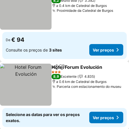
8,2
Muito boa
3.382
a 0.4 km de Catedral de Burgos
Proximidade da Catedral de Burgos
Ver pr
€ 94
De
Consulte os preços de
3 sites
Ver preços
Hotel Forum Evolución
Partilhar
Adicionar aos favoritos
Ver
3 Estrelas
8,9
Excelente
4.835
a 0.6 km de Catedral de Burgos
Parceria com estacionamento do museu
Ver
Selecione as datas para ver os preços
Ver preços
exatos.