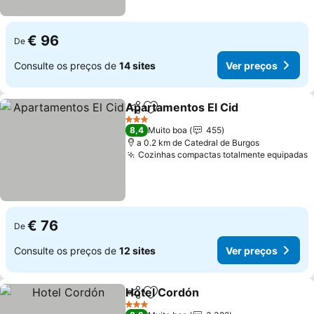
€ 96
De
Consulte os preços de
14 sites
Ver preços
Apartamentos El Cid
Partilhar
Adicionar aos favoritos
Ver p
3 Estrelas
8,4
Muito boa
455
a 0.2 km de Catedral de Burgos
Cozinhas compactas totalmente equipadas
V
€ 76
De
Consulte os preços de
12 sites
Ver preços
Hotel Cordón
Partilhar
Adicionar aos favoritos
Ver preços
3 Estrelas