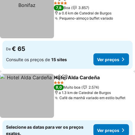
Partilhar
Adicionar aos favoritos
V
4 Estrelas
7,8
Boa
3.857
a 0.6 km de Catedral de Burgos
Pequeno-almoço buffet variado
Ver preço
€ 65
De
Consulte os preços de
15 sites
Ver preços
Hotel Alda Cardeña
Partilhar
Adicionar aos favoritos
Ver pr
3 Estrelas
8,0
Muito boa
2.574
a 1.3 km de Catedral de Burgos
Café da manhã variado em estilo buffet
Ver 
Selecione as datas para ver os preços
Ver preços
exatos.