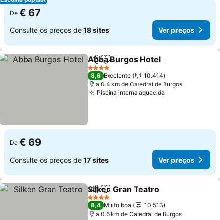
€ 67
De
Consulte os preços de
18 sites
Ver preços
Abba Burgos Hotel
Partilhar
Adicionar aos favoritos
Ver pre
4 Estrelas
8,6
Excelente
10.414
a 0.4 km de Catedral de Burgos
Piscina interna aquecida
Ver preços
€ 69
De
Consulte os preços de
17 sites
Ver preços
Silken Gran Teatro
Partilhar
Adicionar aos favoritos
Ver pre
4 Estrelas
8,4
Muito boa
10.513
a 0.6 km de Catedral de Burgos