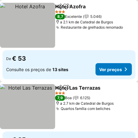
Hotel Azofra
Partilhar
Adicionar aos favoritos
Ver preços
3 Estrelas
8,7
Excelente
5.046
a 2.1 km de Catedral de Burgos
Restaurante de grelhados renomado
Ver pr
€ 53
De
Consulte os preços de
13 sites
Ver preços
Hotel Las Terrazas
Partilhar
Adicionar aos favoritos
Ver pre
3 Estrelas
7,9
Boa
6.125
a 2.7 km de Catedral de Burgos
Quartos família com beliches
Ver preços