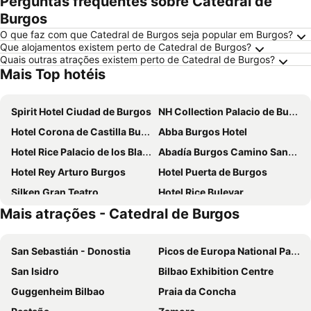
Perguntas frequentes sobre Catedral de
Burgos
O que faz com que Catedral de Burgos seja popular em Burgos?
Que alojamentos existem perto de Catedral de Burgos?
Quais outras atrações existem perto de Catedral de Burgos?
Mais Top hotéis
Spirit Hotel Ciudad de Burgos
NH Collection Palacio de Burgos
Hotel Corona de Castilla Burgos
Abba Burgos Hotel
Hotel Rice Palacio de los Blasones
Abadía Burgos Camino Santiago
Hotel Rey Arturo Burgos
Hotel Puerta de Burgos
Silken Gran Teatro
Hotel Rice Bulevar
Mais atrações - Catedral de Burgos
Hotel Las Terrazas
AC Hotel Burgos
Hotel Camino de Santiago
Hq La Galeria
San Sebastián - Donostia
Picos de Europa National Park
Hotel Maria Luisa
Hotel Rice Reyes Católicos
San Isidro
Bilbao Exhibition Centre
Hotel Centro Los Braseros
Crisol Almirante Bonifaz
Guggenheim Bilbao
Praia da Concha
Hotel Azofra
Hotel Boutique Museo