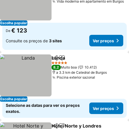
Vida moderna em apartamento em Burgos
Ve
Escolha popular
€ 123
De
Consulte os preços de
3 sites
Ver preços
Landa
Partilhar
Adicionar aos favoritos
Ver preços
5 Estrelas
8,2
Muito boa
10.412
a 3.3 km de Catedral de Burgos
Piscina exterior sazonal
Ver preços
Escolha popular
Selecione as datas para ver os preços
Ver preços
exatos.
Hotel Norte y Londres
Partilhar
Adicionar aos favoritos