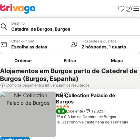
Favoritos
Iniciar
Me
Destino
Catedral de Burgos, Burgos
Check-in/out
Hóspedes e quartos
Escolha as datas
2 hóspedes, 1 quarto.
Ordenar
Filtrar
Mapa
Alojamentos em Burgos perto de Catedral de
Burgos (Burgos, Espanha)
Como os pagamentos influenciam os resultados
NH Collection Palacio de
Partilhar
Adicionar aos favoritos
Burgos
Ver preços
4 Estrelas
8,9
Excelente
12.823
a 0.3 km de Catedral de Burgos
Gastronomia castelhana de assinatura
Ver 
Escolha popular