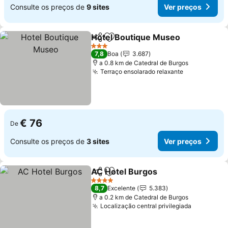
Consulte os preços de
9 sites
Ver preços
Hotel Boutique Museo
Partilhar
Adicionar aos favoritos
Ver
3 Estrelas
7,8
Boa
3.687
a 0.8 km de Catedral de Burgos
Terraço ensolarado relaxante
Ver preços
€ 76
De
Consulte os preços de
3 sites
Ver preços
AC Hotel Burgos
Partilhar
Adicionar aos favoritos
Ver preço
4 Estrelas
8,7
Excelente
5.383
a 0.2 km de Catedral de Burgos
Localização central privilegiada
Ver preç