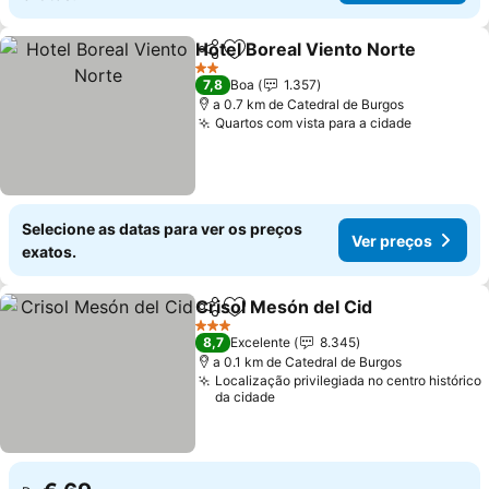
Hotel Boreal Viento Norte
Partilhar
Adicionar aos favoritos
2 Estrelas
7,8
Boa
1.357
a 0.7 km de Catedral de Burgos
Quartos com vista para a cidade
Ver preç
Selecione as datas para ver os preços
Ver preços
exatos.
Crisol Mesón del Cid
Partilhar
Adicionar aos favoritos
Ver p
3 Estrelas
8,7
Excelente
8.345
a 0.1 km de Catedral de Burgos
Localização privilegiada no centro histórico
da cidade