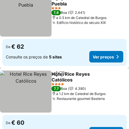
Partilhar
Adicionar aos favoritos
Puebla
Ver preços
3 Estrelas
7,8
Boa
2.441
a 0.5 km de Catedral de Burgos
Edifício histórico do século XIX
Ver preço
€ 62
De
Consulte os preços de
5 sites
Ver preços
Hotel Rice Reyes
Partilhar
Adicionar aos favoritos
Católicos
Ver preços
4 Estrelas
7,7
Boa
4.380
a 1.2 km de Catedral de Burgos
Restaurante gourmet Basterra
Ver preços
€ 60
De