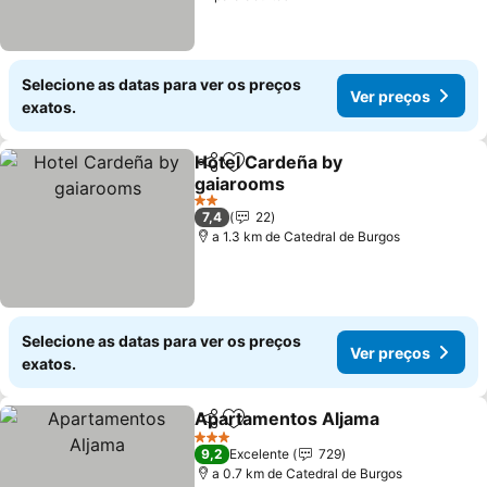
Selecione as datas para ver os preços
Ver preços
exatos.
Hotel Cardeña by
Partilhar
Adicionar aos favoritos
gaiarooms
Ver preços
2 Estrelas
7,4
22
a 1.3 km de Catedral de Burgos
Selecione as datas para ver os preços
Ver preços
exatos.
Apartamentos Aljama
Partilhar
Adicionar aos favoritos
Ver 
3 Estrelas
9,2
Excelente
729
a 0.7 km de Catedral de Burgos