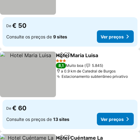
€ 50
De
Consulte os preços de
9 sites
Ver preços
Hotel Maria Luisa
Partilhar
Adicionar aos favoritos
Ver preç
3 Estrelas
8,1
Muito boa
5.845
a 0.9 km de Catedral de Burgos
Estacionamento subterrâneo privativo
Ver 
€ 60
De
Consulte os preços de
13 sites
Ver preços
Hotel Cuéntame La