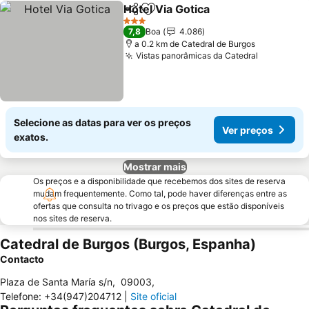
Hotel Via Gotica
Partilhar
Adicionar aos favoritos
Ver preço
3 Estrelas
7,8
Boa
4.086
a 0.2 km de Catedral de Burgos
Vistas panorâmicas da Catedral
Ver preço
Selecione as datas para ver os preços
Ver preços
exatos.
Mostrar mais
Os preços e a disponibilidade que recebemos dos sites de reserva
mudam frequentemente. Como tal, pode haver diferenças entre as
ofertas que consulta no trivago e os preços que estão disponíveis
nos sites de reserva.
Catedral de Burgos (Burgos, Espanha)
Contacto
Plaza de Santa María s/n
,
09003
,
Telefone
:
+34(947)204712
|
Site oficial