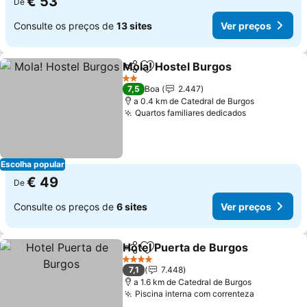
€ 53
De
Consulte os preços de
13 sites
Ver preços
Mola! Hostel Burgos
Partilhar
Adicionar aos favoritos
Ver p
2 Estrelas
7,5
Boa
2.447
a 0.4 km de Catedral de Burgos
Quartos familiares dedicados
Ver preços
Escolha popular
€ 49
De
Consulte os preços de
6 sites
Ver preços
Hotel Puerta de Burgos
Partilhar
Adicionar aos favoritos
Ve
4 Estrelas
7,1
7.448
a 1.6 km de Catedral de Burgos
Piscina interna com correnteza
Ver preço