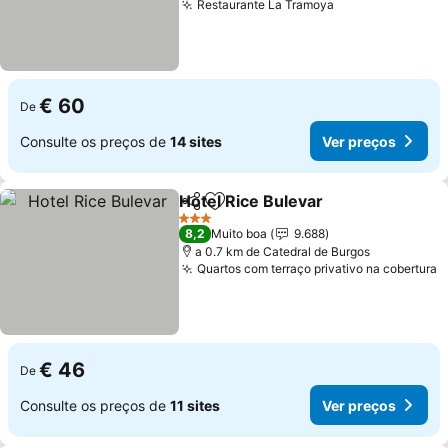
Restaurante La Tramoya
Ver preços
€ 60
De
Consulte os preços de
14 sites
Ver preços
Hotel Rice Bulevar
Partilhar
Adicionar aos favoritos
Ver pre
3 Estrelas
8,2
Muito boa
9.688
a 0.7 km de Catedral de Burgos
Quartos com terraço privativo na cobertura
V
€ 46
De
Consulte os preços de
11 sites
Ver preços