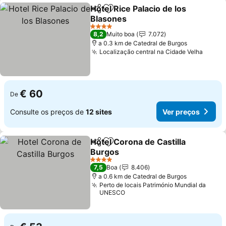
Hotel Rice Palacio de los
Partilhar
Adicionar aos favoritos
Blasones
Ver preços
4 Estrelas
8,2
Muito boa
7.072
a 0.3 km de Catedral de Burgos
Localização central na Cidade Velha
Ver p
€ 60
De
Consulte os preços de
12 sites
Ver preços
Hotel Corona de Castilla
Partilhar
Adicionar aos favoritos
Burgos
Ver preços
4 Estrelas
7,5
Boa
8.406
a 0.6 km de Catedral de Burgos
Perto de locais Património Mundial da
UNESCO