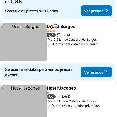
€ 85
De
Consulte os preços de
12 sites
Ver preços
Urban Burgos
Partilhar
Adicionar aos favoritos
Ver preços
3 Estrelas
7,2
1.714
a 0.5 km de Catedral de Burgos
Quartos com vista para o jardim
Ver preço
Selecione as datas para ver os preços
Ver preços
exatos.
Hotel Jacobeo
Partilhar
Adicionar aos favoritos
Ver preços
1 Estrelas
7,0
2.661
a 0.5 km de Catedral de Burgos
Quartos com varandas privativas
Ver preç