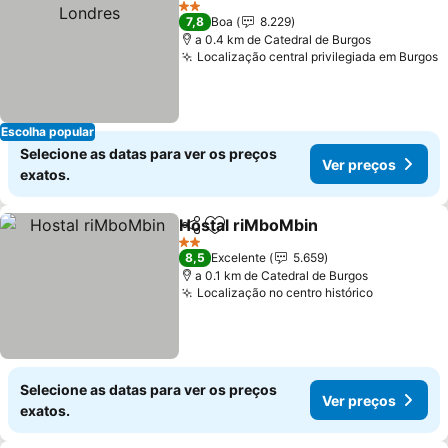
Ver 
2 Estrelas
7,8
Boa
8.229
a 0.4 km de Catedral de Burgos
Localização central privilegiada em Burgos
V
Escolha popular
Selecione as datas para ver os preços
Ver preços
exatos.
Hostal riMboMbin
Partilhar
Adicionar aos favoritos
Ver preç
2 Estrelas
8,5
Excelente
5.659
a 0.1 km de Catedral de Burgos
Localização no centro histórico
Ver preço
Selecione as datas para ver os preços
Ver preços
exatos.