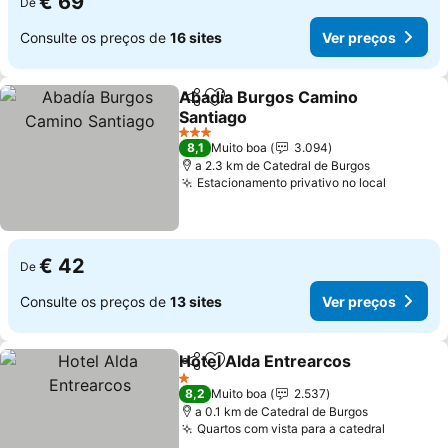
€ 69
De
Consulte os preços de
16 sites
Ver preços
Abadía Burgos Camino
Partilhar
Adicionar aos favoritos
Santiago
Ver preços
3 Estrelas
8,1
Muito boa
3.094
a 2.3 km de Catedral de Burgos
Estacionamento privativo no local
Ver pre
€ 42
De
Consulte os preços de
13 sites
Ver preços
Hotel Alda Entrearcos
Partilhar
Adicionar aos favoritos
Ver 
1 Estrelas
8,2
Muito boa
2.537
a 0.1 km de Catedral de Burgos
Quartos com vista para a catedral
Ver pre