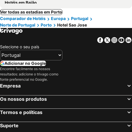
Hotéis em Baião
Ver todas as estadias em Porto
Comparador de Hotéis
Europa
Portugal
Norte de Portugal
Porto
Hotel Sao Jose
Facebook
Twitter
Insta
Yo
Selecione o seu país
Adicionar no Google
Encontre facilmente os nossos
resultados: adicione o trivago como
fonte preferencial no Google.
Empresa
Os nossos produtos
Termos e políticas
Suporte