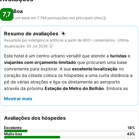
Boa
7,7
com base em 7.749 pontuações nos principais
sites
Resumo de avaliações
Resumido por inteligência artificial a partir de 600+ comentários · Última
atualização: 30 Jul 2026
Este hotel é um centro urbano versátil que atende a
turistas
e
viajantes com orçamento limitado
que procuram uma base
conveniente para explorar. A sua
excelente localização
no
coração da cidade coloca os hóspedes a uma curta distância a
pé de várias atrações e liga-os diretamente ao aeroporto
através da próxima
Estação de Metro do Bolhão
. Embora as
instalações sejam funcionais, a presença de um
elevador
Mostrar mais
garante fácil acesso a toda a propriedade. Os hóspedes
elogiam consistentemente o
pessoal da receção simpático e
prestável
e apreciam o pequeno-almoço simples, mas
Avaliações dos hóspedes
satisfatório, que muitas vezes inclui iguarias locais como o
pastel de nata
. Para uma estadia mais tranquila, considere pedir
Excelente
18
%
um quarto longe da rua principal.
Muito boa
43
%