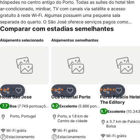
hóspedes no centro antigo do Porto. Todas as suítes do hotel têm
ar-condicionado, minibar, TV com canais via satélite e acesso
gratuito à rede Wi-Fi. Algumas possuem uma pequena sala
separada do quarto. O São José oferece serviços pagos como
Comparar com estadias semelhantes
traslado e excursões pela cidade. A recepção é 24 horas e o
estacionamento é cobrado à parte. O hotel fornece bufê de café da
Alojamento selecionado
Alojamentos semelhantes
manhã, que está incluído em algumas diárias, e tem um bar próprio,
onde são servidos petiscos e drinques. Nas redondezas há boas
opções para almoço e jantar, como o Restaurante Roma, a cerca de
cinco minutos de caminhada. O hotel fica a menos de cinco minutos
a pé da estação de metrô Bolhão. A famosa Ribeira, região às
margens do Rio Douro que concentra bares e restaurantes, está a
pouco mais de dez minutos de caminhada.
Hotel
Hotel
Hotel
3 Estrelas
4 Estrelas
5 Estrelas
Partilhar
Adicionar aos favoritos
Partilhar
Adicionar aos favoritos
Partilhar
Adicionar
Hotel Sao Jose
Oca Oriental Porto
Porto Palácio Hote
The Editory
7,7
9,2
Boa
(
7.749 pontuações
)
Excelente
(
5.886 pontuações
)
8,7
Excelente
(
10.343
Porto, Portugal
Porto, a 1.8 km de
Centro da cidade
a 3.7 km de Paláci
Bolsa
Wi-Fi grátis
Wi-Fi grátis
Wi-Fi grátis
Estacionamento
Estacionamento