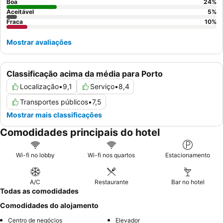
Boa
24
%
Aceitável
5
%
Fraca
10
%
Mostrar avaliações
Classificação acima da média para Porto
Localização
•
9,1
Serviço
•
8,4
Transportes públicos
•
7,5
Mostrar mais classificações
Comodidades principais do hotel
Wi-fi no lobby
Wi-fi nos quartos
Estacionamento
A/C
Restaurante
Bar no hotel
Todas as comodidades
Comodidades do alojamento
Centro de negócios
Elevador