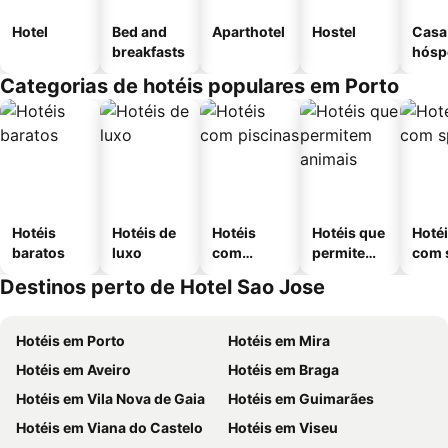
Hotel
Bed and
Aparthotel
Hostel
Casa
breakfasts
hósp
Categorias de hotéis populares em Porto
Hotéis
Hotéis de
Hotéis
Hotéis que
Hoté
baratos
luxo
com
permitem
com 
piscinas
animais
Destinos perto de Hotel Sao Jose
Hotéis em Porto
Hotéis em Mira
Hotéis em Aveiro
Hotéis em Braga
Hotéis em Vila Nova de Gaia
Hotéis em Guimarães
Hotéis em Viana do Castelo
Hotéis em Viseu