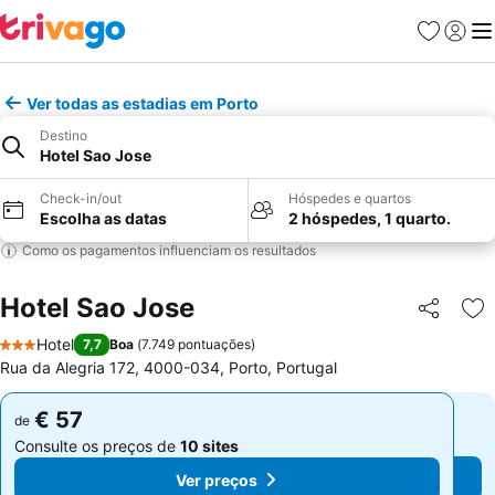
Favoritos
Iniciar
Me
Ver todas as estadias em Porto
Destino
Hotel Sao Jose
Check-in/out
Hóspedes e quartos
Escolha as datas
2 hóspedes, 1 quarto.
Como os pagamentos influenciam os resultados
Hotel Sao Jose
Partilhar
Ad
Hotel
7,7
Boa
(
7.749 pontuações
)
3 Estrelas
Rua da Alegria 172, 4000-034, Porto, Portugal
€ 57
€ 57
de
de
Consulte os preços de
10 sites
Consulte os preços de
10 sites
Ver preços
Ver preços