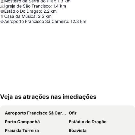
Mosteiro da Serra do Pilar
:
1.3
km
Igreja de São Francisco
:
1.4
km
Estádio Do Dragão
:
2.2
km
Casa da Música
:
2.5
km
Aeroporto Francisco Sá Carneiro
:
12.3
km
Veja as atrações nas imediações
Ampliar mapa
Aeroporto Francisco Sá Carneiro
Ofir
Porto Campanhã
Estádio do Dragão
Praia da Torreira
Boavista