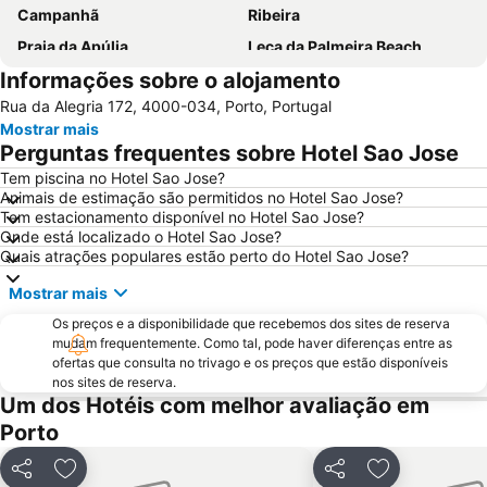
Campanhã
Ribeira
Praia da Apúlia
Leça da Palmeira Beach
Informações sobre o alojamento
Parque aquático de Amarante
Pavilhão Multiusos Gondomar
Rua da Alegria 172, 4000-034, Porto, Portugal
Praia do Furadouro
Cais de Gaia
Mostrar mais
Magikland
Pavilhão Rosa Mota
Perguntas frequentes sobre Hotel Sao Jose
Norteshopping
Rua Santa Catarina
Tem piscina no Hotel Sao Jose?
Animais de estimação são permitidos no Hotel Sao Jose?
Baixa
Centro Histórico do Porto
Tem estacionamento disponível no Hotel Sao Jose?
Casa da Música
Parque & Zoo Santo Inácio
Onde está localizado o Hotel Sao Jose?
Quais atrações populares estão perto do Hotel Sao Jose?
Estação São Bento
Aver-o-Mar Beach
Mostrar mais
Europarque
Matosinhos Beach
Os preços e a disponibilidade que recebemos dos sites de reserva
Praia da Aguda
Parque da Cidade
mudam frequentemente. Como tal, pode haver diferenças entre as
Hotel Solverde Beach
Ponte Dom Luís I
ofertas que consulta no trivago e os preços que estão disponíveis
nos sites de reserva.
da Póvoa de Varzim
da Madalena
Um dos Hotéis com melhor avaliação em
Edificio da Alfândega
Braga Parque
Porto
Mercado do Bolhão
Estádio Municipal de Braga - Estádio AXA
Partilhar
Adicionar aos favoritos
Partilhar
Adicionar aos