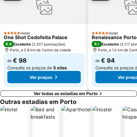
Aldeia Rural Preservada de Quintandona
Palacio do Freixo
Mindelo Beach
Praia da Cortegaça
Bom Jesus do Monte
Caxinas Beach
Termas Romanas do Alto da Cividade
Estação de Caminhos de Ferro de Braga
Hotel
Hotel
5 Estrelas
Casino de Espinho
Parque do Palácio de Cristal
5 Estrelas
One Shot Cedofeita Palace
Renaissance Porto
8,9
9,1
Excelente
(
2.307 pontuações
)
Excelente
(
3.117 po
Arrábida Shopping
Praia de Esposende
Porto, a 0.8 km de Centro da cidade
Porto, a 1.0 km de Cen
Aquático de Fafe
Azurara Beach
€ 98
€ 94
de
de
Consulte os preços de
5 sites
Consulte os preços 
Ver preços
Ver preç
Ver todas as estadias em Porto
Outras estadias em Porto