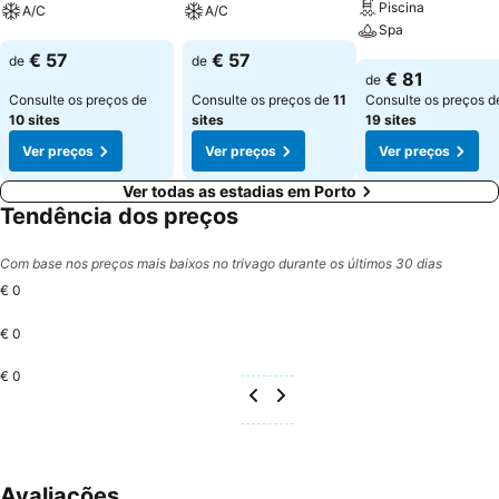
Piscina
A/C
A/C
Spa
Ver preços
Ver preços
€ 57
€ 57
de
de
Ver preços
€ 81
de
Consulte os preços de
Consulte os preços de
11
Consulte os preços d
10 sites
sites
19 sites
Ver preços
Ver preços
Ver preços
Ver todas as estadias em Porto
Tendência dos preços
Com base nos preços mais baixos no trivago durante os últimos 30 dias
€ 0
€ 0
€ 0
Avaliações