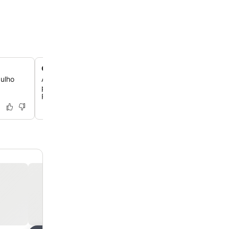
Opções gastronômicas variadas
gulho
Aproveite a culinária tradicional galega, frutos do mar f
pratos internacionais em três restaurantes distintos, inc
Restaurante Brandal, muito bem avaliado.