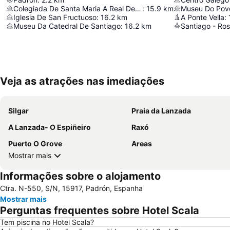
Colegiada De Santa Maria A Real De Sar
:
15.9
km
Museu Do Pov
Iglesia De San Fructuoso
:
16.2
km
A Ponte Vella
:
Museu Da Catedral De Santiago
:
16.2
km
Santiago - Ros
Veja as atrações nas imediações
Silgar
Praia da Lanzada
A Lanzada- O Espiñeiro
Raxó
Puerto O Grove
Areas
Mostrar mais
Informações sobre o alojamento
Ctra. N-550, S/N, 15917, Padrón, Espanha
Mostrar mais
Perguntas frequentes sobre Hotel Scala
Tem piscina no Hotel Scala?