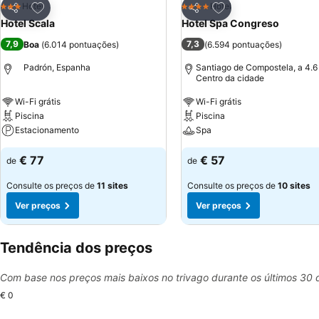
Adicionar aos favoritos
Adicionar aos favor
Hotel
Hotel
3 Estrelas
4 Estrelas
Partilhar
Partilhar
Hotel Scala
Hotel Spa Congreso
7,9
7,3
Boa
(
6.014 pontuações
)
(
6.594 pontuações
)
Padrón, Espanha
Santiago de Compostela, a 4.6
Centro da cidade
Wi-Fi grátis
Wi-Fi grátis
Piscina
Piscina
Estacionamento
Spa
€ 77
€ 57
de
de
Consulte os preços de
11 sites
Consulte os preços de
10 sites
Ver preços
Ver preços
Tendência dos preços
Com base nos preços mais baixos no trivago durante os últimos 30 
€ 0