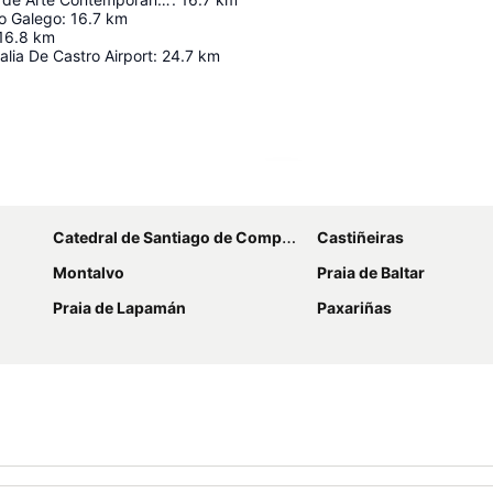
o Galego
:
16.7
km
16.8
km
alia De Castro Airport
:
24.7
km
Ampliar mapa
Catedral de Santiago de Compostela
Castiñeiras
Montalvo
Praia de Baltar
Praia de Lapamán
Paxariñas