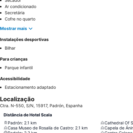
Secador
Ar condicionado
Secretária
Cofre no quarto
Mostrar mais
Instalações desportivas
Bilhar
Para crianças
Parque infantil
Acessibilidade
Estacionamento adaptado
Localização
Ctra. N-550, S/N, 15917, Padrón, Espanha
Distância de Hotel Scala
Padrón
:
2.1
km
Cathedral Of 
Casa Museo de Rosalía de Castro
:
2.1
km
Capela de Áni
Padrón
:
2.2
km