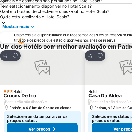
Animais de estimação são permitidos no Hotel Scala?
Tem estacionamento disponível no Hotel Scala?
Qual é o horário de check-in e check-out no Hotel Scala?
Onde está localizado o Hotel Scala?
Mostrar mais
Os preços e a disponibilidade que recebemos dos sites de reserva muda
trivago e os preços que estão disponíveis nos sites de reserva.
Um dos Hotéis com melhor avaliação em Padr
Adicionar aos favoritos
Adicionar aos f
Partilhar
Partilhar
Hotel
Hotel
3 Estrelas
Cruces De Iria
Casa Da Aldea
/
/
Pontuação não disponível
Pontuação não disponíve
Padrón, a 0.8 km de Centro da cidade
Padrón, a 1.3 km de Ce
Selecione as datas para ver os
Selecione as datas 
preços exatos.
preços exatos.
Ver preços
Ver preç