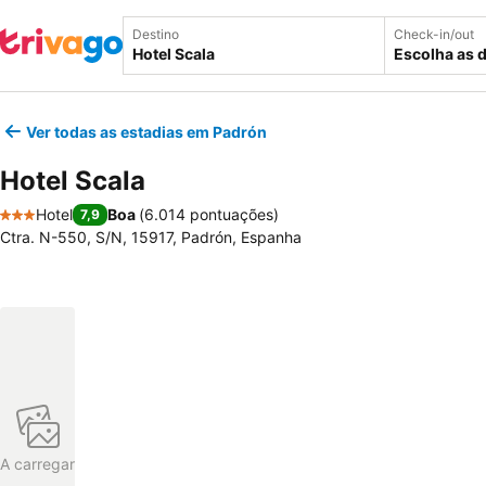
Destino
Check-in/out
Escolha as 
Ver todas as estadias em Padrón
Hotel Scala
Hotel
Boa
(
6.014 pontuações
)
7,9
3 Estrelas
Ctra. N-550, S/N, 15917, Padrón, Espanha
A carregar