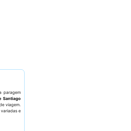
a paragem
e Santiago
de viagem.
 variadas e