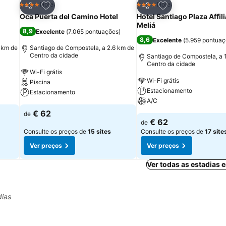
itos
Adicionar aos favoritos
Adicionar aos fav
Hotel
Hotel
4 Estrelas
4 Estrelas
Partilhar
Partilhar
Oca Puerta del Camino Hotel
Hotel Santiago Plaza Affil
Meliá
8,9
Excelente
(
7.065 pontuações
)
8,6
Excelente
(
5.959 pontua
 km de
Santiago de Compostela, a 2.6 km de
Centro da cidade
Santiago de Compostela, a 
Centro da cidade
Wi-Fi grátis
Wi-Fi grátis
Piscina
Estacionamento
Estacionamento
A/C
€ 62
de
€ 62
de
Consulte os preços de
15 sites
Consulte os preços de
17 site
Ver preços
Ver preços
Ver todas as estadias
dias