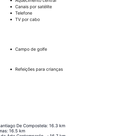
Aquecimento central
Canais por satélite
Telefone
TV por cabo
Campo de golfe
Refeições para crianças
Santiago De Compostela
:
16.3
km
mas
:
16.5
km
Centro Galego de Arte Contemporánea
:
16.7
km