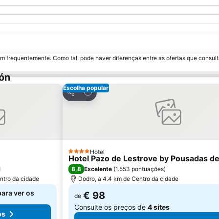
m frequentemente. Como tal, pode haver diferenças entre as ofertas que consult
ón
Escolha popular
avoritos
Adicionar aos favoritos
Partilhar
Hotel
4 Estrelas
Hotel Pazo de Lestrove by Pousadas d
8,8
l
Excelente
(
1.553 pontuações
)
ntro da cidade
Dodro, a 4.4 km de Centro da cidade
para ver os
€ 98
de
Consulte os preços de
4 sites
os