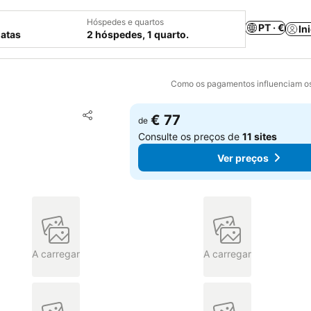
Hóspedes e quartos
PT · €
In
datas
2 hóspedes, 1 quarto.
Como os pagamentos influenciam os
Adicionar aos favoritos
€ 77
de
Partilhar
Consulte os preços de
11 sites
Ver preços
A carregar
A carregar