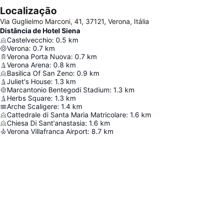
Localização
Via Guglielmo Marconi, 41, 37121, Verona, Itália
Distância de Hotel Siena
Castelvecchio
:
0.5
km
Verona
:
0.7
km
Verona Porta Nuova
:
0.7
km
Verona Arena
:
0.8
km
Basilica Of San Zeno
:
0.9
km
Juliet's House
:
1.3
km
Marcantonio Bentegodi Stadium
:
1.3
km
Herbs Square
:
1.3
km
Arche Scaligere
:
1.4
km
Cattedrale di Santa Maria Matricolare
:
1.6
km
Chiesa Di Sant'anastasia
:
1.6
km
Verona Villafranca Airport
:
8.7
km