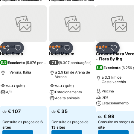
Hotel
Hotel
Hotel
2 Estrelas
4 Estrelas
4 Estrelas
Partilhar
Adicionar aos favoritos
Partilhar
Adicionar aos favoritos
Partilhar
Adicionar
Hotel Siena
Hotel Maxim
Crowne Plaza Ver
- Fiera By Ihg
8,5
7,1
Excelente
(
5.876 pontuações
)
(
8.307 pontuações
)
8,6
Excelente
(
6.256 
Verona, Itália
a 2.9 km de Arena de
Verona
a 3.3 km de
Castelvecchio
Wi-Fi grátis
Wi-Fi grátis
Piscina
A/C
Estacionamento
Spa
Aceita animais
Ver preços
Estacionamento
Ver preços
€ 107
€ 35
de
de
Ver preços
€ 99
de
Consulte os preços de
6
Consulte os preços de
Consulte os preços 
sites
13 sites
site