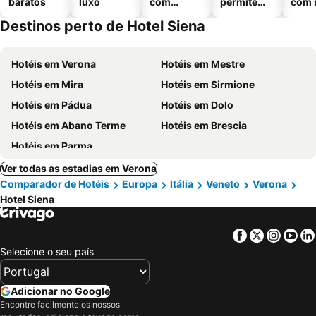
baratos
luxo
com
permitem
com 
piscinas
animais
Destinos perto de Hotel Siena
Hotéis em Verona
Hotéis em Mestre
Hotéis em Mira
Hotéis em Sirmione
Hotéis em Pádua
Hotéis em Dolo
Hotéis em Abano Terme
Hotéis em Brescia
Hotéis em Parma
Ver todas as estadias em Verona
Comparador de Hotéis
Europa
Itália
Veneto
Verona
Hotel Siena
Facebook
Twitter
Insta
Yo
Selecione o seu país
Adicionar no Google
Encontre facilmente os nossos