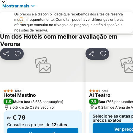
Mostrar mais
Centro Storico di Torri del Benaco
Mantova Outlet
Os preços e a disponibilidade que recebemos dos sites de reserva
Vicenza Railway Station
Castelvecchio
mudam frequentemente. Como tal, pode haver diferenças entre as
Stadio
Valdonega
ofertas que consulta no trivago e os preços que estão disponíveis
nos sites de reserva.
Borgo Venezia
Genovesa
Um dos Hotéis com melhor avaliação em
Centro Storico di Bardolino
Verona
Partilhar
Adicionar aos favoritos
Partilhar
Adicionar aos
Hotel
Hotel
3 Estrelas
3 Estrelas
Hotel Mastino
Al Teatro
8,0
7,9
Muito boa
(
8.688 pontuações
)
Boa
(
765 pontuaçõe
a 0.5 km de Castelvecchio
a 0.2 km de Arena de 
Selecione as datas 
€ 79
de
preços exatos.
Consulte os preços de
12 sites
Ver preç