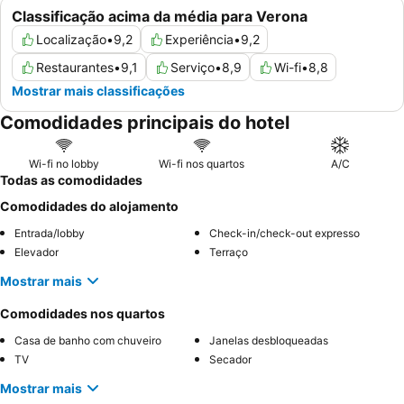
Classificação acima da média para Verona
Localização
•
9,2
Experiência
•
9,2
Restaurantes
•
9,1
Serviço
•
8,9
Wi-fi
•
8,8
Mostrar mais classificações
Comodidades principais do hotel
Wi-fi no lobby
Wi-fi nos quartos
A/C
Todas as comodidades
Comodidades do alojamento
Entrada/lobby
Check-in/check-out expresso
Elevador
Terraço
Mostrar mais
Comodidades nos quartos
Casa de banho com chuveiro
Janelas desbloqueadas
TV
Secador
Mostrar mais