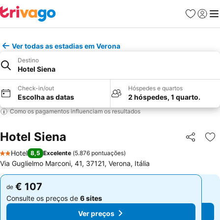
Favoritos
Iniciar
Me
Ver todas as estadias em Verona
Destino
Hotel Siena
Check-in/out
Hóspedes e quartos
Escolha as datas
2 hóspedes, 1 quarto.
Como os pagamentos influenciam os resultados
Hotel Siena
Partilhar
Ad
Hotel
8,5
Excelente
(
5.876 pontuações
)
2 Estrelas
Via Guglielmo Marconi, 41, 37121, Verona, Itália
€ 107
€ 107
de
de
Consulte os preços de
6 sites
Consulte os preços de
6 sites
Ver preços
Ver preços