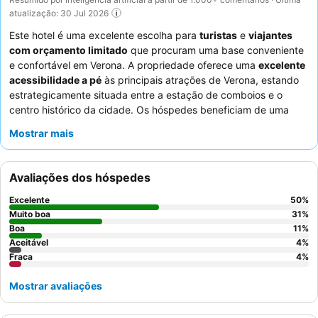
atualização: 30 Jul 2026
Este hotel é uma excelente escolha para
turistas
e
viajantes
com orçamento limitado
que procuram uma base conveniente
e confortável em Verona. A propriedade oferece uma
excelente
acessibilidade a pé
às principais atrações de Verona, estando
estrategicamente situada entre a estação de comboios e o
centro histórico da cidade. Os hóspedes beneficiam de uma
variedade de comodidades convenientes, incluindo uma
Mostrar mais
receção 24 horas
e
depósito de bagagem
seguro. Os
funcionários recebem consistentemente elogios pelo seu serviço
simpático e prestável, complementando um buffet de pequeno-
Avaliações dos hóspedes
almoço satisfatório que oferece uma vasta seleção num
agradável ambiente de jardim. Para uma experiência mais
Excelente
50
%
tranquila, os hóspedes podem considerar solicitar um quarto
Muito boa
31
%
virado para o jardim.
Boa
11
%
Aceitável
4
%
Fraca
4
%
Mostrar avaliações