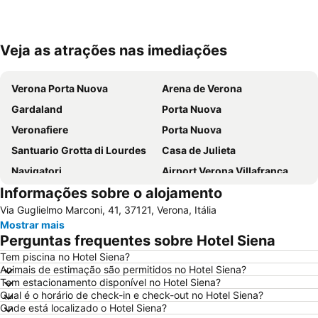
Veja as atrações nas imediações
Ampliar mapa
Verona Porta Nuova
Arena de Verona
Gardaland
Porta Nuova
Veronafiere
Porta Nuova
Santuario Grotta di Lourdes
Casa de Julieta
Navigatori
Airport Verona Villafranca
Informações sobre o alojamento
Centro Histórico de Garda
Terme di Colà - Villa dei Cedri
Via Guglielmo Marconi, 41, 37121, Verona, Itália
Centro Histórico
Città antica
Mostrar mais
Borgo Nuovo
Borgo Trento
Perguntas frequentes sobre Hotel Siena
Veronetta
Zai di Borgo Roma
Tem piscina no Hotel Siena?
Animais de estimação são permitidos no Hotel Siena?
Centro storico
Corso Porta Nuova
Tem estacionamento disponível no Hotel Siena?
Piazza Bra
Palazzo Maffei
Qual é o horário de check-in e check-out no Hotel Siena?
Onde está localizado o Hotel Siena?
Borgo Roma
San Michele