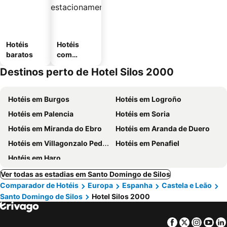
Hotéis
Hotéis
baratos
com
estaciona
Destinos perto de Hotel Silos 2000
mento
Hotéis em Burgos
Hotéis em Logroño
Hotéis em Palencia
Hotéis em Soria
Hotéis em Miranda do Ebro
Hotéis em Aranda de Duero
Hotéis em Villagonzalo Pedernales
Hotéis em Penafiel
Hotéis em Haro
Ver todas as estadias em Santo Domingo de Silos
Comparador de Hotéis
Europa
Espanha
Castela e Leão
Santo Domingo de Silos
Hotel Silos 2000
Facebook
Twitter
Insta
Yo