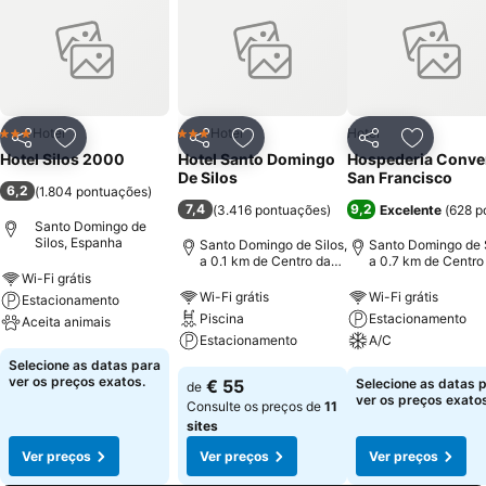
Hotel
Hotel
Hotel
3 Estrelas
3 Estrelas
Partilhar
Adicionar aos favoritos
Partilhar
Adicionar aos favoritos
Partilhar
Adicionar
Hotel Silos 2000
Hotel Santo Domingo
Hospederia Conve
De Silos
San Francisco
6,2
(
1.804 pontuações
)
7,4
9,2
(
3.416 pontuações
)
Excelente
(
628 p
Santo Domingo de
Silos, Espanha
Santo Domingo de Silos,
Santo Domingo de S
a 0.1 km de Centro da
a 0.7 km de Centro
cidade
cidade
Wi-Fi grátis
Wi-Fi grátis
Wi-Fi grátis
Estacionamento
Piscina
Estacionamento
Aceita animais
Estacionamento
A/C
Selecione as datas para
ver os preços exatos.
€ 55
Selecione as datas 
de
ver os preços exatos
Consulte os preços de
11
sites
Ver preços
Ver preços
Ver preços