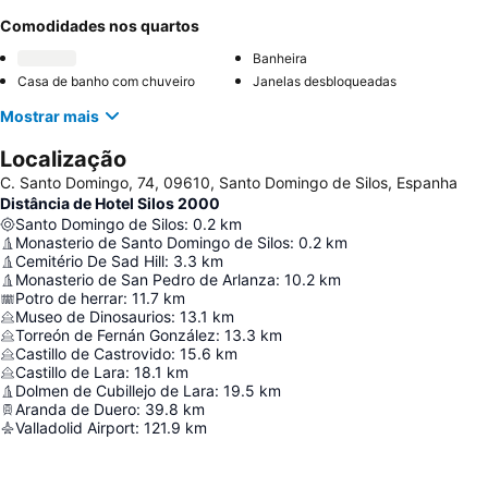
Comodidades nos quartos
Banheira
Casa de banho com chuveiro
Janelas desbloqueadas
Mostrar mais
Localização
C. Santo Domingo, 74, 09610, Santo Domingo de Silos, Espanha
Distância de Hotel Silos 2000
Santo Domingo de Silos
:
0.2
km
Monasterio de Santo Domingo de Silos
:
0.2
km
Cemitério De Sad Hill
:
3.3
km
Monasterio de San Pedro de Arlanza
:
10.2
km
Potro de herrar
:
11.7
km
Museo de Dinosaurios
:
13.1
km
Torreón de Fernán González
:
13.3
km
Castillo de Castrovido
:
15.6
km
Castillo de Lara
:
18.1
km
Dolmen de Cubillejo de Lara
:
19.5
km
Aranda de Duero
:
39.8
km
Valladolid Airport
:
121.9
km