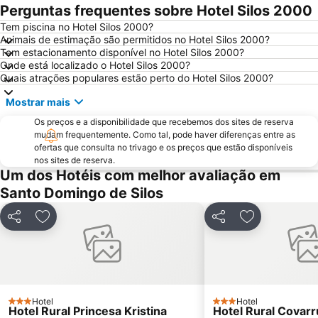
San Pedro de la Fuente
Hospital de San Antonio Abad
Perguntas frequentes sobre Hotel Silos 2000
Capitanía General
Tem piscina no Hotel Silos 2000?
Animais de estimação são permitidos no Hotel Silos 2000?
Tem estacionamento disponível no Hotel Silos 2000?
Onde está localizado o Hotel Silos 2000?
Quais atrações populares estão perto do Hotel Silos 2000?
Mostrar mais
Os preços e a disponibilidade que recebemos dos sites de reserva
mudam frequentemente. Como tal, pode haver diferenças entre as
ofertas que consulta no trivago e os preços que estão disponíveis
nos sites de reserva.
Um dos Hotéis com melhor avaliação em
Santo Domingo de Silos
Partilhar
Adicionar aos favoritos
Partilhar
Adicionar aos
Hotel
Hotel
3 Estrelas
3 Estrelas
Hotel Rural Princesa Kristina
Hotel Rural Covarr