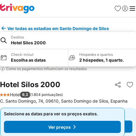
Favoritos
Iniciar
Me
Ver todas as estadias em Santo Domingo de Silos
Destino
Hotel Silos 2000
Check-in/out
Hóspedes e quartos
Escolha as datas
2 hóspedes, 1 quarto.
Como os pagamentos influenciam os resultados
Hotel Silos 2000
Partilhar
Ad
Hotel
6,2
(
1.804 pontuações
)
3 Estrelas
C. Santo Domingo, 74, 09610, Santo Domingo de Silos, Espanha
Selecione as datas para ver os preços exatos.
Selecione as datas para ver os preços exatos.
Ver preços
Ver preços