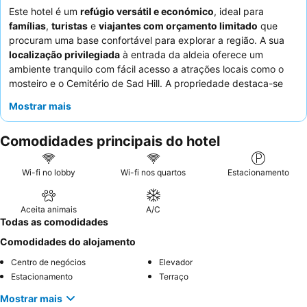
Este hotel é um
refúgio versátil e económico
, ideal para
famílias
,
turistas
e
viajantes com orçamento limitado
que
procuram uma base confortável para explorar a região. A sua
localização privilegiada
à entrada da aldeia oferece um
ambiente tranquilo com fácil acesso a atrações locais como o
mosteiro e o Cemitério de Sad Hill. A propriedade destaca-se
pelas suas convenientes
estações de carregamento de
Mostrar mais
veículos elétricos
, atendendo às necessidades de viagem
modernas. Embora o serviço do pessoal possa ser inconsistente,
Comodidades principais do hotel
os hóspedes frequentemente elogiam a
postura atenciosa e
amigável
de alguns membros da equipa, e o
menu do dia
do
restaurante oferece boa relação qualidade/preço. Para uma
Wi-fi no lobby
Wi-fi nos quartos
Estacionamento
experiência mais tranquila, considere solicitar um quarto que
não esteja virado para a estrada principal.
Aceita animais
A/C
Todas as comodidades
Comodidades do alojamento
Centro de negócios
Elevador
Estacionamento
Terraço
Mostrar mais