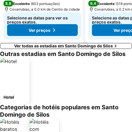
8,8
9,4
Excelente
(
602 pontuações
)
Excelente
(
518 pont
Covarrubias, a 0.0 km de Centro da cidade
Covarrubias, a 0.2 km 
Selecione as datas para ver os
Selecione as datas 
preços exatos.
preços exatos.
Ver preços
Ver preç
Ver todas as estadias em Santo Domingo de Silos
Outras estadias em Santo Domingo de Silos
Hotel
Categorias de hotéis populares em Santo
Domingo de Silos