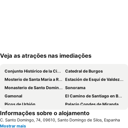
Veja as atrações nas imediações
Ampliar mapa
Conjunto Histórico de la Ciudad de Burgos
Catedral de Burgos
Mosterio de Santa María a Real das Huelgas
Estación de Esquí de Valdezcaray
Monasterio de Santo Domingo de Silos
Sonorama
Gamonal
El Camino de Santiago en Burgos
Picos de Urbión
Palacio Condes de Miranda
Informações sobre o alojamento
Parque Natural Cañón del Río Lobos
Bodegas El Lagar de Isilla
C. Santo Domingo, 74, 09610, Santo Domingo de Silos, Espanha
Bodega El Lagar de Isilla
Aeropuerto de Burgos
Mostrar mais