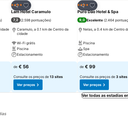
itos
Adicionar aos favoritos
Adicionar aos fav
Hotel
Hotel
4 Estrelas
4 Estrelas
Partilhar
Partilhar
Lam Hotel Caramulo
Puro Dão Hotel & Spa
7,2
9,0
s
)
(
2.598 pontuações
)
Excelente
(
2.464 pontua
cidade
Caramulo, a 0.1 km de Centro da
Nelas, a 0.4 km de Centro d
cidade
Wi-Fi grátis
Piscina
Piscina
Spa
Estacionamento
Estacionamento
€ 56
€ 99
de
de
Consulte os preços de
13 sites
Consulte os preços de
3 sites
Ver preços
Ver preços
Ver todas as estadias 
dias