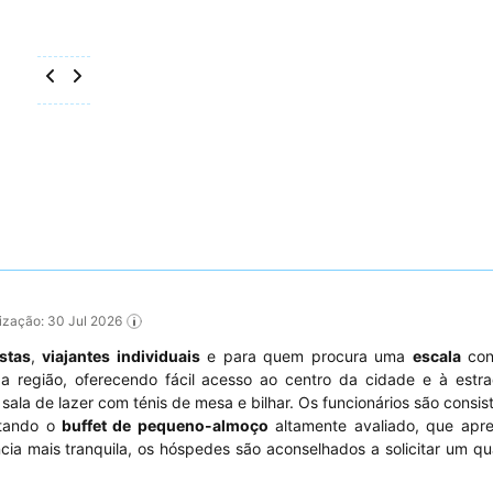
alização: 30 Jul 2026
istas
,
viajantes individuais
e para quem procura uma
escala
conf
 região, oferecendo fácil acesso ao centro da cidade e à estr
sala de lazer com ténis de mesa e bilhar. Os funcionários são consi
ntando o
buffet de pequeno-almoço
altamente avaliado, que apr
cia mais tranquila, os hóspedes são aconselhados a solicitar um qu