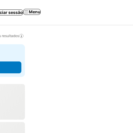
Menu
iciar sessão
 resultados