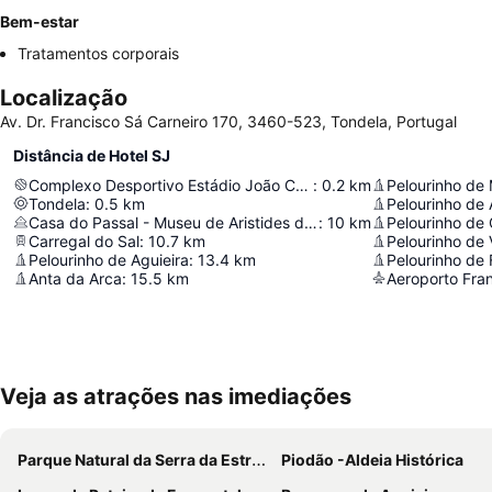
Bem-estar
Tratamentos corporais
Localização
Av. Dr. Francisco Sá Carneiro 170, 3460-523, Tondela, Portugal
Distância de Hotel SJ
Complexo Desportivo Estádio João Cardoso
:
0.2
km
Pelourinho de
Tondela
:
0.5
km
Pelourinho de
Casa do Passal - Museu de Aristides de Sousa Mendes
:
10
km
Pelourinho de
Carregal do Sal
:
10.7
km
Pelourinho de 
Pelourinho de Aguieira
:
13.4
km
Pelourinho de 
Anta da Arca
:
15.5
km
Aeroporto Fran
Veja as atrações nas imediações
Parque Natural da Serra da Estrela
Piodão -Aldeia Histórica