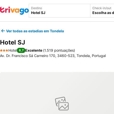
Destino
Check-in/out
Escolha as 
Ver todas as estadias em Tondela
Hotel SJ
Hotel
Excelente
(
1.519 pontuações
)
8,7
3 Estrelas
Av. Dr. Francisco Sá Carneiro 170, 3460-523, Tondela, Portugal