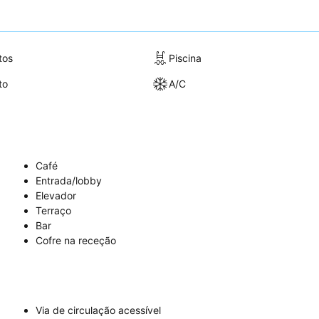
tos
Piscina
to
A/C
Café
Entrada/lobby
Elevador
Terraço
Bar
Cofre na receção
Via de circulação acessível