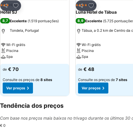
Adicionar aos favoritos
Adicionar aos favor
Hotel
Hotel
3 Estrelas
4 Estrelas
Partilhar
Partilhar
Hotel SJ
Luna Hotel de Tábua
8,7
8,9
Excelente
(
1.519 pontuações
)
Excelente
(
5.725 pontuaçõe
Tondela, Portugal
Tábua, a 0.2 km de Centro da 
Wi-Fi grátis
Wi-Fi grátis
Piscina
Piscina
Spa
Spa
€ 70
€ 48
de
de
Consulte os preços de
8 sites
Consulte os preços de
7 sites
Ver preços
Ver preços
Tendência dos preços
Com base nos preços mais baixos no trivago durante os últimos 30 
€ 0