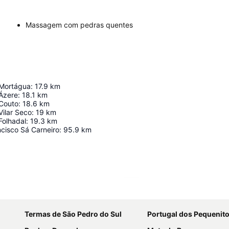
Massagem com pedras quentes
 Mortágua
:
17.9
km
 Ázere
:
18.1
km
 Couto
:
18.6
km
Vilar Seco
:
19
km
Folhadal
:
19.3
km
cisco Sá Carneiro
:
95.9
km
Ampliar mapa
Termas de São Pedro do Sul
Portugal dos Pequenit