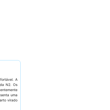
ortável. A
ada N2. Os
stentemente
esenta uma
arto virado