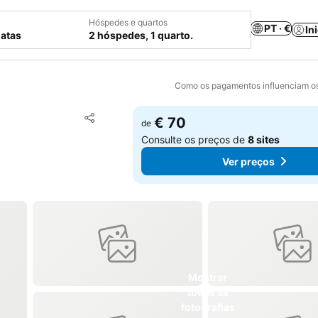
Hóspedes e quartos
PT · €
In
datas
2 hóspedes, 1 quarto.
Como os pagamentos influenciam os
Adicionar aos favoritos
€ 70
de
Partilhar
Consulte os preços de
8 sites
Ver preços