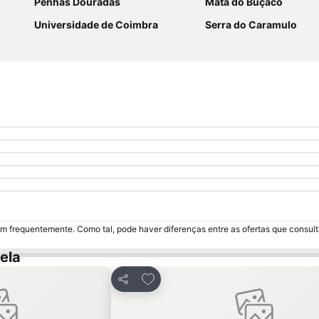
Penhas Douradas
Mata do Buçaco
Universidade de Coimbra
Serra do Caramulo
m frequentemente. Como tal, pode haver diferenças entre as ofertas que consult
ela
avoritos
Adicionar aos favoritos
Partilhar