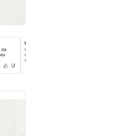
Instalações versáteis para eventos e reuniões
 da
Organize encontros de sucesso com um espaço dedica
seu
conferências e uma sala de reuniões, com o apoio dos s
completos do hotel.