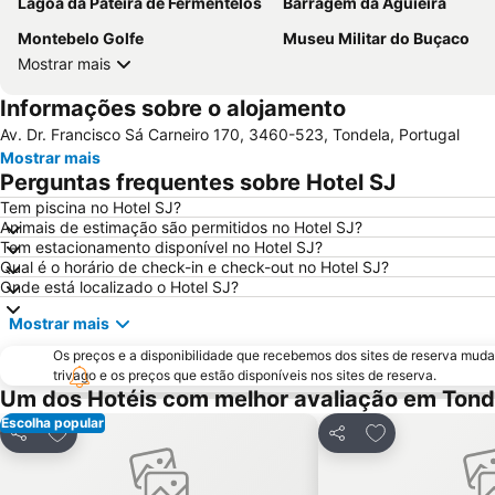
Lagoa da Pateira de Fermentelos
Barragem da Aguieira
Montebelo Golfe
Museu Militar do Buçaco
Mostrar mais
Informações sobre o alojamento
Av. Dr. Francisco Sá Carneiro 170, 3460-523, Tondela, Portugal
Mostrar mais
Perguntas frequentes sobre Hotel SJ
Tem piscina no Hotel SJ?
Animais de estimação são permitidos no Hotel SJ?
Tem estacionamento disponível no Hotel SJ?
Qual é o horário de check-in e check-out no Hotel SJ?
Onde está localizado o Hotel SJ?
Mostrar mais
Os preços e a disponibilidade que recebemos dos sites de reserva muda
trivago e os preços que estão disponíveis nos sites de reserva.
Um dos Hotéis com melhor avaliação em Tond
Escolha popular
Adicionar aos favoritos
Adicionar aos f
Partilhar
Partilhar