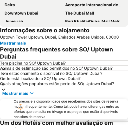
Deira
Aeroporto Internacional de Dubai
Downtown Dubai
The Dubai Mall
Jumeirah
Burj Khalifa/Dubai Mall Metro Station
Informações sobre o alojamento
Al Barsha Dubai
Dubai World Trade Centre
Uptown Tower Uptown, Dubai, Emirados Árabes Unidos, 00000
Business Bay
Dubai Festival City
Mostrar mais
Deira City Centre Metro Station
Sheikh Zayed Road
Perguntas frequentes sobre SO/ Uptown
Jumeirah Beach Residence
Deira City Center Mall
Dubai
Bur Dubai
Burj KhalifaDubai Mall Metro Station
Tem piscina no SO/ Uptown Dubai?
Animais de estimação são permitidos no SO/ Uptown Dubai?
Dubai Metro
Al Rigga
Tem estacionamento disponível no SO/ Uptown Dubai?
Onde está localizado o SO/ Uptown Dubai?
GULFOOD EXHIBITION
Dubai Creek
Quais atrações populares estão perto do SO/ Uptown Dubai?
Airport Terminal 3 Metro Station
Al Qusais
Mostrar mais
Sharjah City Center
Dubai Marina Mall
Os preços e a disponibilidade que recebemos dos sites de reserva
Mall of the Emirates
Business Bay Metro Station
mudam frequentemente. Como tal, pode haver diferenças entre as
ofertas que consulta no trivago e os preços que estão disponíveis
DMCC Metro Station
DUBAI INTERNATIONAL BOAT SHOW
nos sites de reserva.
Jumeirah Emirates Towers
Dubai Media City
Um dos Hotéis com melhor avaliação em