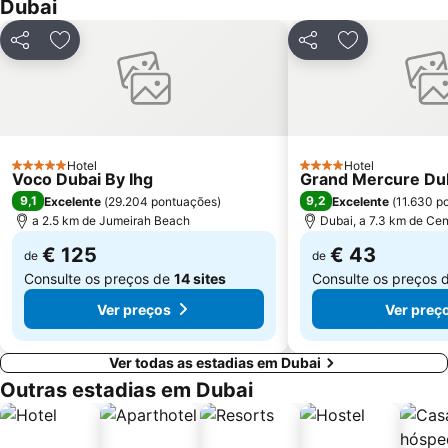
Dubai
Al Maktoum International Airport
Dubai Aquarium & Underwater Zoo
World Trade Centre Metro Station
Dubai Museum
Partilhar
Adicionar aos favoritos
Partilhar
Adicionar aos
Aquaventure Waterpark
Souk Madinat Jumeirah
Wild Wadi Waterpark
The Dubai Fountain
Dubai Investment Park
Umm Suqeim
Dubai Silicon Oasis
Souq de Ouro
Hotel
Hotel
5 Estrelas
4 Estrelas
Voco Dubai By Ihg
Airport Terminal 1 Metro Station
Ibn Battuta Metro Station
Grand Mercure Dub
9,1
9,2
Excelente
(
29.204 pontuações
)
Excelente
(
11.630 p
Emirates Golf Club
Al Barsha South
a 2.5 km de Jumeirah Beach
Dubai, a 7.3 km de Cen
€ 125
€ 43
de
de
Consulte os preços de
14 sites
Consulte os preços 
Ver preços
Ver preç
Ver todas as estadias em Dubai
Outras estadias em Dubai