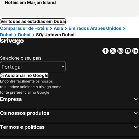
Hotéis em Marjan Island
Ver todas as estadias em Dubai
Comparador de Hotéis
Ásia
Emirados Árabes Unidos
Dubai
Dubai
SO/ Uptown Dubai
Facebook
Twitter
Insta
Yo
Selecione o seu país
Adicionar no Google
Encontre facilmente os nossos
resultados: adicione o trivago como
fonte preferencial no Google.
Empresa
Os nossos produtos
Termos e políticas