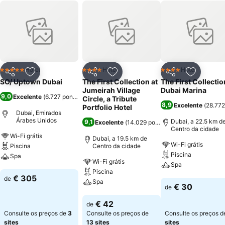
Hotel
Hotel
Hotel
5 Estrelas
4 Estrelas
4 Estrelas
Partilhar
Adicionar aos favoritos
Partilhar
Adicionar aos favoritos
Partilhar
Adicionar
SO/ Uptown Dubai
The First Collection at
The First Collectio
Jumeirah Village
Dubai Marina
9,0
Excelente
(
6.727 pontuações
)
Circle, a Tribute
8,9
Excelente
(
28.772
Portfolio Hotel
Dubai, Emirados
Árabes Unidos
Dubai, a 22.5 km d
9,1
Excelente
(
14.029 pontuações
)
Centro da cidade
Wi-Fi grátis
Dubai, a 19.5 km de
Wi-Fi grátis
Piscina
Centro da cidade
Piscina
Spa
Wi-Fi grátis
Spa
Piscina
Ver preços
€ 305
de
Spa
Ver preços
€ 30
de
Ver preços
€ 42
de
Consulte os preços de
3
Consulte os preços de
Consulte os preços 
sites
13 sites
sites