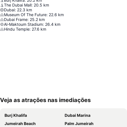
Burj Khalifa
:
20.2
km
The Dubai Mall
:
20.5
km
Dubai
:
22.3
km
Museum Of The Future
:
22.6
km
Dubai Frame
:
25.2
km
Al-Maktoum Stadium
:
26.4
km
Hindu Temple
:
27.6
km
Veja as atrações nas imediações
Ampliar mapa
Burj Khalifa
Dubai Marina
Jumeirah Beach
Palm Jumeirah