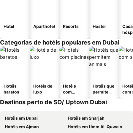
Hotel
Aparthotel
Resorts
Hostel
Casa
hósp
Categorias de hotéis populares em Dubai
Hotéis
Hotéis de
Hotéis
Hotéis que
Hoté
baratos
luxo
com
permitem
com 
piscinas
animais
Destinos perto de SO/ Uptown Dubai
Hotéis em Dubai
Hotéis em Sharjah
Hotéis em Ajman
Hotéis em Umm Al-Quwain