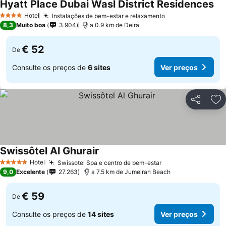
Hyatt Place Dubai Wasl District Residences
Hotel
Instalações de bem-estar e relaxamento
4 Estrelas
8,3
Muito boa
3.904
a 0.9 km de Deira
€ 52
De
Consulte os preços de
6 sites
Ver preços
Partilhar
Ad
Swissôtel Al Ghurair
Hotel
Swissotel Spa e centro de bem-estar
5 Estrelas
9,0
Excelente
27.263
a 7.5 km de Jumeirah Beach
€ 59
De
Consulte os preços de
14 sites
Ver preços