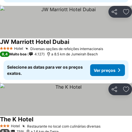
Partilhar
Ad
JW Marriott Hotel Dubai
Hotel
Diversas opções de refeições internacionais
4 Estrelas
8,4
Muito boa
4.127
a 8.5 km de Jumeirah Beach
Selecione as datas para ver os preços
Ver preços
exatos.
Partilhar
Ad
The K Hotel
Hotel
Restaurante no local com culinárias diversas
3 Estrelas
6,2
759
a 1.6 km de Deira