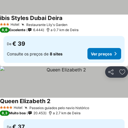
ibis Styles Dubai Deira
Hotel
Restaurante Lily's Garden
3 Estrelas
8,8
Excelente
6.444
a 0.7 km de Deira
€ 39
De
Consulte os preços de
8 sites
Ver preços
Partilhar
Ad
Queen Elizabeth 2
Hotel
Passeios guiados pelo navio histórico
4 Estrelas
8,3
Muito boa
20.453
a 2.7 km de Deira
€ 37
De