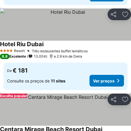
Partilhar
Ad
Hotel Riu Dubai
Resort
Três restaurantes buffet temáticos
4 Estrelas
8,8
Excelente
13.004
a 2.9 km de Deira
€ 181
De
Consulte os preços de
11 sites
Ver preços
Escolha popular
Partilhar
Ad
Centara Mirage Beach Resort Dubai