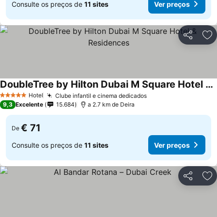
Consulte os preços de
11 sites
Ver preços
Partilhar
Ad
DoubleTree by Hilton Dubai M Square Hotel & Residences
Hotel
Clube infantil e cinema dedicados
5 Estrelas
9,3
Excelente
15.684
a 2.7 km de Deira
€ 71
De
Consulte os preços de
11 sites
Ver preços
Partilhar
Ad