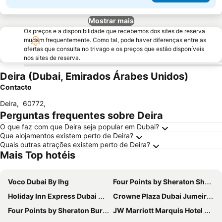
Mostrar mais
Os preços e a disponibilidade que recebemos dos sites de reserva
mudam frequentemente. Como tal, pode haver diferenças entre as
ofertas que consulta no trivago e os preços que estão disponíveis
nos sites de reserva.
Deira (Dubai, Emirados Árabes Unidos)
Contacto
Deira
,
60772
,
Perguntas frequentes sobre Deira
O que faz com que Deira seja popular em Dubai?
Que alojamentos existem perto de Deira?
Quais outras atrações existem perto de Deira?
Mais Top hotéis
Voco Dubai By Ihg
Four Points by Sheraton Sheikh Zayed Road, Dubai
Holiday Inn Express Dubai Airport By Ihg
Crowne Plaza Dubai Jumeirah By Ihg
Four Points by Sheraton Bur Dubai
JW Marriott Marquis Hotel Dubai