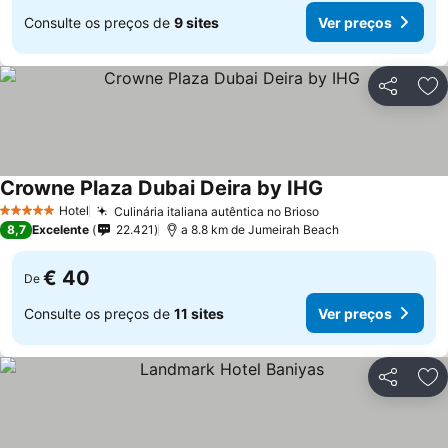
Consulte os preços de
9 sites
Ver preços
Partilhar
Ad
Crowne Plaza Dubai Deira by IHG
Hotel
Culinária italiana autêntica no Brioso
5 Estrelas
8,7
Excelente
22.421
a 8.8 km de Jumeirah Beach
€ 40
De
Consulte os preços de
11 sites
Ver preços
Partilhar
Ad