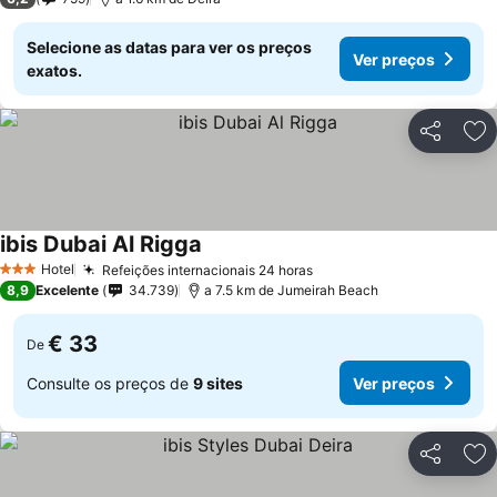
Selecione as datas para ver os preços
Ver preços
exatos.
Partilhar
Ad
ibis Dubai Al Rigga
Hotel
Refeições internacionais 24 horas
3 Estrelas
8,9
Excelente
34.739
a 7.5 km de Jumeirah Beach
€ 33
De
Consulte os preços de
9 sites
Ver preços
Partilhar
Ad