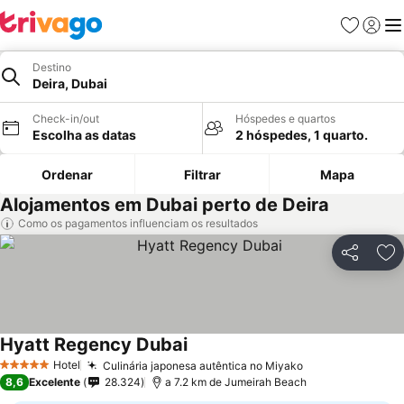
Favoritos
Iniciar
Me
Destino
Deira, Dubai
Check-in/out
Hóspedes e quartos
Escolha as datas
2 hóspedes, 1 quarto.
Ordenar
Filtrar
Mapa
Alojamentos em Dubai perto de Deira
Como os pagamentos influenciam os resultados
Partilhar
Ad
Hyatt Regency Dubai
Hotel
Culinária japonesa autêntica no Miyako
5 Estrelas
8,6
Excelente
28.324
a 7.2 km de Jumeirah Beach