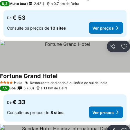
4 Estrelas
8,3
Muito boa
2.421
a 0.7 km de Deira
€ 53
De
Consulte os preços de
10 sites
Ver preços
Partilhar
Ad
Fortune Grand Hotel
Hotel
Restaurante dedicado à culinária do sul da Índia
4 Estrelas
7,5
Boa
5.760
a 1.1 km de Deira
€ 33
De
Consulte os preços de
8 sites
Ver preços