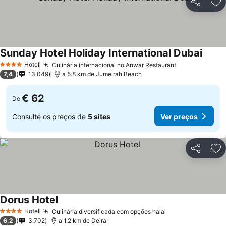
Partilhar
Ad
Sunday Hotel Holiday International Dubai
Hotel
Culinária internacional no Anwar Restaurant
4 Estrelas
7,4
13.049
a 5.8 km de Jumeirah Beach
€ 62
De
Consulte os preços de
5 sites
Ver preços
Partilhar
Ad
Dorus Hotel
Hotel
Culinária diversificada com opções halal
4 Estrelas
6,2
3.702
a 1.2 km de Deira