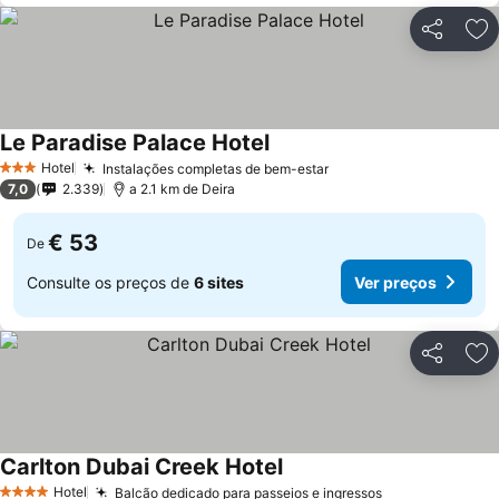
Partilhar
Ad
Le Paradise Palace Hotel
Hotel
Instalações completas de bem-estar
3 Estrelas
7,0
2.339
a 2.1 km de Deira
€ 53
De
Consulte os preços de
6 sites
Ver preços
Partilhar
Ad
Carlton Dubai Creek Hotel
Hotel
Balcão dedicado para passeios e ingressos