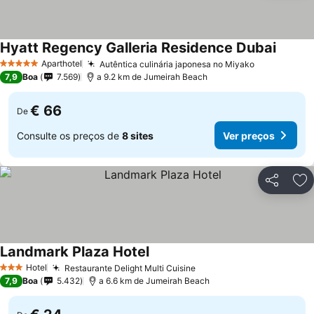
Hyatt Regency Galleria Residence Dubai
Aparthotel
Autêntica culinária japonesa no Miyako
5 Estrelas
7,9
Boa
7.569
a 9.2 km de Jumeirah Beach
€ 66
De
Consulte os preços de
8 sites
Ver preços
Partilhar
Ad
Landmark Plaza Hotel
Hotel
Restaurante Delight Multi Cuisine
3 Estrelas
7,9
Boa
5.432
a 6.6 km de Jumeirah Beach