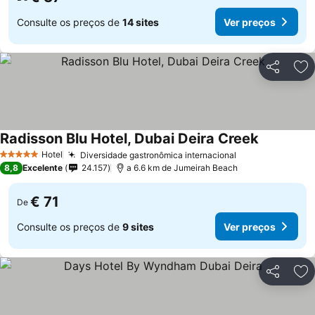
Consulte os preços de
14 sites
Ver preços
Partilhar
Ad
Radisson Blu Hotel, Dubai Deira Creek
Hotel
Diversidade gastronômica internacional
5 Estrelas
8,8
Excelente
24.157
a 6.6 km de Jumeirah Beach
€ 71
De
Consulte os preços de
9 sites
Ver preços
Partilhar
Ad