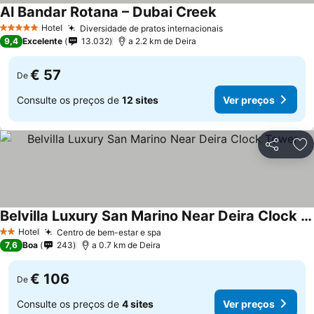
Al Bandar Rotana – Dubai Creek
Hotel
Diversidade de pratos internacionais
5 Estrelas
9,4
Excelente
13.032
a 2.2 km de Deira
€ 57
De
Consulte os preços de
12 sites
Ver preços
Partilhar
Ad
Belvilla Luxury San Marino Near Deira Clock Tower
Hotel
Centro de bem-estar e spa
2 Estrelas
7,6
Boa
243
a 0.7 km de Deira
€ 106
De
Consulte os preços de
4 sites
Ver preços