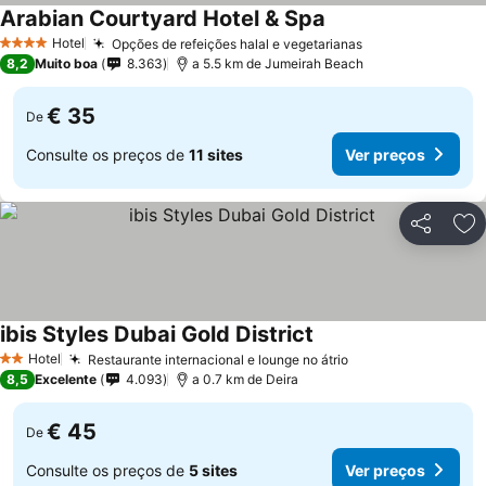
Arabian Courtyard Hotel & Spa
Hotel
Opções de refeições halal e vegetarianas
4 Estrelas
8,2
Muito boa
8.363
a 5.5 km de Jumeirah Beach
€ 35
De
Consulte os preços de
11 sites
Ver preços
Partilhar
Ad
ibis Styles Dubai Gold District
Hotel
Restaurante internacional e lounge no átrio
2 Estrelas
8,5
Excelente
4.093
a 0.7 km de Deira
€ 45
De
Consulte os preços de
5 sites
Ver preços