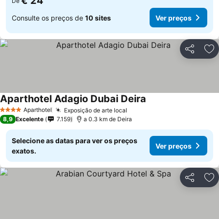
€ 24
De
Consulte os preços de
10 sites
Ver preços
Partilhar
Ad
Aparthotel Adagio Dubai Deira
Aparthotel
Exposição de arte local
4 Estrelas
8,9
Excelente
7.159
a 0.3 km de Deira
Selecione as datas para ver os preços
Ver preços
exatos.
Partilhar
Ad