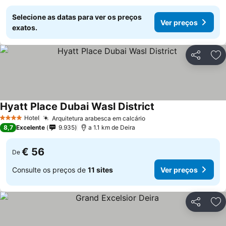
Selecione as datas para ver os preços
Ver preços
exatos.
Partilhar
Ad
Hyatt Place Dubai Wasl District
Hotel
Arquitetura arabesca em calcário
4 Estrelas
8,7
Excelente
9.935
a 1.1 km de Deira
€ 56
De
Consulte os preços de
11 sites
Ver preços
Partilhar
Ad