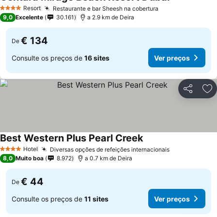
Resort
Restaurante e bar Sheesh na cobertura
4 Estrelas
9,0
Excelente
30.161
a 2.9 km de Deira
€ 134
De
Consulte os preços de
16 sites
Ver preços
Partilhar
Ad
Best Western Plus Pearl Creek
Hotel
Diversas opções de refeições internacionais
4 Estrelas
8,0
Muito boa
8.972
a 0.7 km de Deira
€ 44
De
Consulte os preços de
11 sites
Ver preços