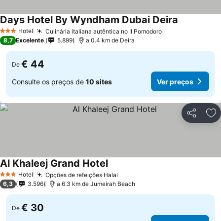
Days Hotel By Wyndham Dubai Deira
Hotel
Culinária italiana autêntica no Il Pomodoro
3 Estrelas
8,7
Excelente
5.899
a 0.4 km de Deira
€ 44
De
Consulte os preços de
10 sites
Ver preços
Partilhar
Ad
Al Khaleej Grand Hotel
Hotel
Opções de refeições Halal
3 Estrelas
6,3
3.596
a 6.3 km de Jumeirah Beach
€ 30
De