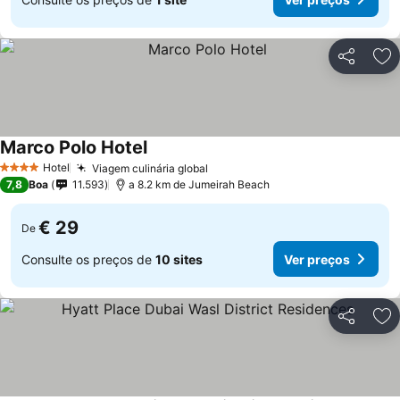
Partilhar
Ad
Marco Polo Hotel
Hotel
Viagem culinária global
4 Estrelas
7,8
Boa
11.593
a 8.2 km de Jumeirah Beach
€ 29
De
Consulte os preços de
10 sites
Ver preços
Partilhar
Ad