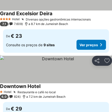
Grand Excelsior Deira
Hotel
Diversas opções gastronômicas internacionais
4 Estrelas
7,1
7.609
a 8.7 km de Jumeirah Beach
€ 23
De
Consulte os preços de
9 sites
Ver preços
Partilhar
Ad
Downtown Hotel
Hotel
Restaurante e café no local
1 Estrelas
6,0
824
a 7.2 km de Jumeirah Beach
€ 29
De