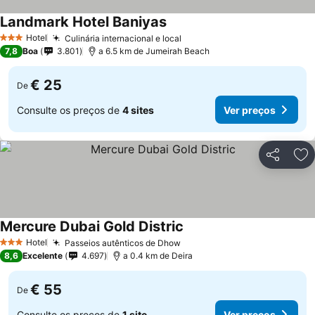
Landmark Hotel Baniyas
Hotel
Culinária internacional e local
3 Estrelas
7,8
Boa
3.801
a 6.5 km de Jumeirah Beach
€ 25
De
Consulte os preços de
4 sites
Ver preços
Partilhar
Ad
Mercure Dubai Gold Distric
Hotel
Passeios autênticos de Dhow
3 Estrelas
8,6
Excelente
4.697
a 0.4 km de Deira
€ 55
De
Consulte os preços de
1 site
Ver preços