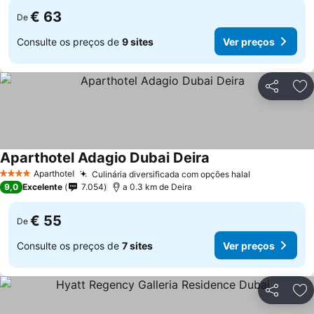
€ 63
De
Consulte os preços de
9 sites
Ver preços
Partilhar
Ad
Aparthotel Adagio Dubai Deira
Aparthotel
Culinária diversificada com opções halal
4 Estrelas
9,0
Excelente
7.054
a 0.3 km de Deira
€ 55
De
Consulte os preços de
7 sites
Ver preços
Partilhar
Ad