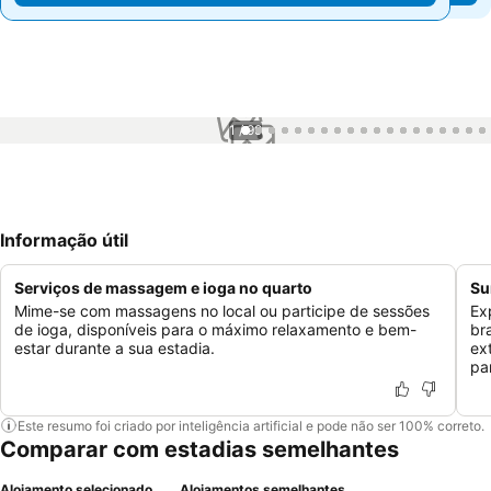
1 / 99
Informação útil
Serviços de massagem e ioga no quarto
Su
Mime-se com massagens no local ou participe de sessões
Ex
de ioga, disponíveis para o máximo relaxamento e bem-
br
estar durante a sua estadia.
ex
pa
Este resumo foi criado por inteligência artificial e pode não ser 100% correto.
Comparar com estadias semelhantes
Alojamento selecionado
Alojamentos semelhantes