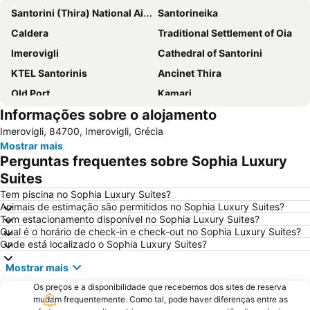
Santorini (Thira) National Airport
Santorineika
Caldera
Traditional Settlement of Oia
Imerovigli
Cathedral of Santorini
KTEL Santorinis
Ancinet Thira
Old Port
Kamari
Informações sobre o alojamento
Perissa Beach
Armeni
Imerovigli, 84700, Imerovigli, Grécia
Kokkini Paralia - Red Beach
Mylopotas Beach
Mostrar mais
Traditional Settlement of Thira
Athinios Fery Port
Perguntas frequentes sobre Sophia Luxury
Monolithos Beach
Spiaggia di Perivolos
Suites
Tem piscina no Sophia Luxury Suites?
Animais de estimação são permitidos no Sophia Luxury Suites?
Tem estacionamento disponível no Sophia Luxury Suites?
Qual é o horário de check-in e check-out no Sophia Luxury Suites?
Onde está localizado o Sophia Luxury Suites?
Mostrar mais
Os preços e a disponibilidade que recebemos dos sites de reserva
mudam frequentemente. Como tal, pode haver diferenças entre as