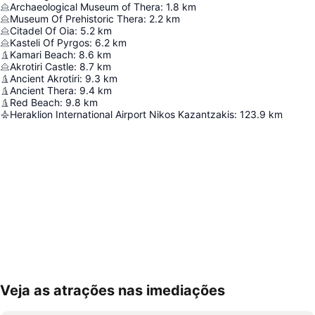
Archaeological Museum of Thera
:
1.8
km
Museum Of Prehistoric Thera
:
2.2
km
Citadel Of Oia
:
5.2
km
Kasteli Of Pyrgos
:
6.2
km
Kamari Beach
:
8.6
km
Akrotiri Castle
:
8.7
km
Ancient Akrotiri
:
9.3
km
Ancient Thera
:
9.4
km
Red Beach
:
9.8
km
Heraklion International Airport Nikos Kazantzakis
:
123.9
km
Veja as atrações nas imediações
Ampliar mapa