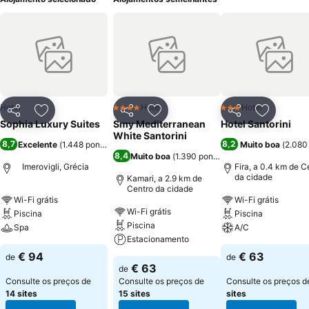
Hotel
Hotel
Hotel
4 Estrelas
3 Estrelas
Partilhar
Adicionar aos favoritos
Partilhar
Adicionar aos favoritos
Partilhar
Adicionar
Sophia Luxury Suites
Smy Mediterranean
Hotel Santorini
White Santorini
8,7
8,2
Excelente
(
1.448 pontuações
)
Muito boa
(
2.080
8,4
Muito boa
(
1.390 pontuações
)
Imerovigli, Grécia
Fira, a 0.4 km de C
da cidade
Kamari, a 2.9 km de
Centro da cidade
Wi-Fi grátis
Wi-Fi grátis
Wi-Fi grátis
Piscina
Piscina
Piscina
Spa
A/C
Estacionamento
€ 94
€ 63
de
de
€ 63
de
Consulte os preços de
Consulte os preços de
Consulte os preços 
14 sites
15 sites
sites