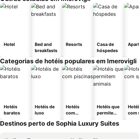
Hotel
Bed and
Resorts
Casa de
Apar
breakfasts
hóspedes
Categorias de hotéis populares em Imerovigli
Hotéis
Hotéis de
Hotéis
Hotéis que
Hoté
baratos
luxo
com
permitem
com 
piscinas
animais
Destinos perto de Sophia Luxury Suites