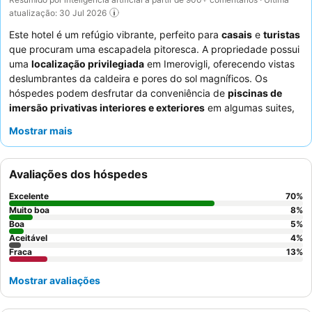
atualização: 30 Jul 2026
Este hotel é um refúgio vibrante, perfeito para
casais
e
turistas
que procuram uma escapadela pitoresca. A propriedade possui
uma
localização privilegiada
em Imerovigli, oferecendo vistas
deslumbrantes da caldeira e pores do sol magníficos. Os
hóspedes podem desfrutar da conveniência de
piscinas de
imersão privativas interiores e exteriores
em algumas suites,
proporcionando uma experiência exclusiva e refrescante. Os
Mostrar mais
funcionários atenciosos e prestativos
recebem elogios
constantes, e o delicioso e variado pequeno-almoço, muitas
vezes entregue no quarto, é um destaque. Para uma
Avaliações dos hóspedes
experiência inesquecível, considere reservar um
quarto estilo
caverna
pelo seu charme único e amplitude.
Excelente
70
%
Muito boa
8
%
Boa
5
%
Aceitável
4
%
Fraca
13
%
Mostrar avaliações