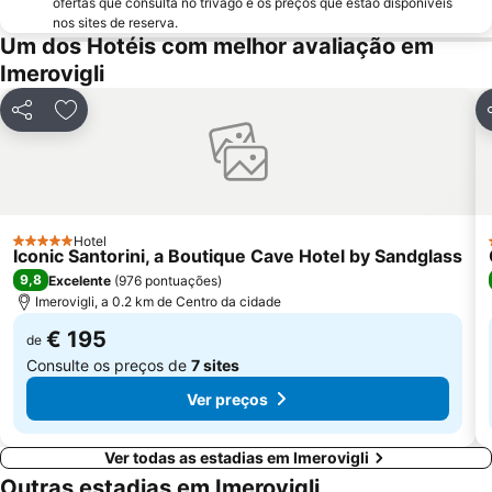
ofertas que consulta no trivago e os preços que estão disponíveis
nos sites de reserva.
Um dos Hotéis com melhor avaliação em
Imerovigli
Partilhar
Adicionar aos favoritos
P
Hotel
5 Estrelas
Iconic Santorini, a Boutique Cave Hotel by Sandglass
9,8
Excelente
(
976 pontuações
)
Imerovigli, a 0.2 km de Centro da cidade
€ 195
de
Consulte os preços de
7 sites
Ver preços
Ver todas as estadias em Imerovigli
Outras estadias em Imerovigli