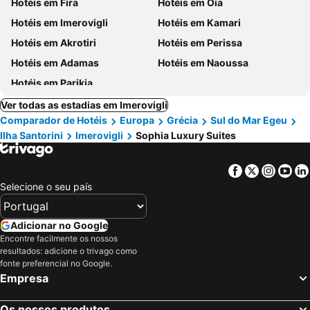
Hotéis em Fira
Hotéis em Oia
Hotéis em Imerovigli
Hotéis em Kamari
Hotéis em Akrotiri
Hotéis em Perissa
Hotéis em Adamas
Hotéis em Naoussa
Hotéis em Parikia
Ver todas as estadias em Imerovigli
Comparador de Hotéis
Europa
Grécia
Sul do Mar Egeu
Ilha Santorini
Imerovigli
Sophia Luxury Suites
Facebook
Twitter
Insta
Yo
Selecione o seu país
Adicionar no Google
Encontre facilmente os nossos
resultados: adicione o trivago como
fonte preferencial no Google.
Empresa
Os nossos produtos