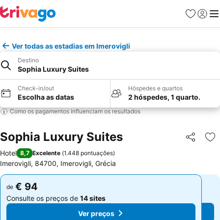
Favoritos
Iniciar
Me
Ver todas as estadias em Imerovigli
Destino
Sophia Luxury Suites
Check-in/out
Hóspedes e quartos
Escolha as datas
2 hóspedes, 1 quarto.
Como os pagamentos influenciam os resultados
Sophia Luxury Suites
Partilhar
Ad
Hotel
8,7
Excelente
(
1.448 pontuações
)
Imerovigli, 84700, Imerovigli, Grécia
€ 94
€ 94
de
de
Consulte os preços de
14 sites
Consulte os preços de
14 sites
Ver preços
Ver preços