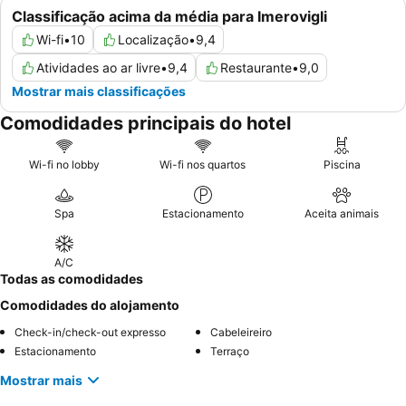
Classificação acima da média para Imerovigli
Wi-fi
•
10
Localização
•
9,4
Atividades ao ar livre
•
9,4
Restaurante
•
9,0
Mostrar mais classificações
Comodidades principais do hotel
Wi-fi no lobby
Wi-fi nos quartos
Piscina
Spa
Estacionamento
Aceita animais
A/C
Todas as comodidades
Comodidades do alojamento
Check-in/check-out expresso
Cabeleireiro
Estacionamento
Terraço
Mostrar mais