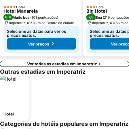
Hotel
Hotel
4 Estrelas
3 Estrelas
Hotel Manarela
Big Hotel
8,4
7,8
Muito boa
(
101 pontuações
)
Boa
(
219 pontuaçõe
Imperatriz, a 2.6 km de Centro da cidade
Imperatriz, a 6.5 km d
Selecione as datas para ver os
Selecione as datas 
preços exatos.
preços exatos.
Ver preços
Ver preç
Ver todas as estadias em Imperatriz
Outras estadias em Imperatriz
Hotel
Categorias de hotéis populares em Imperatriz