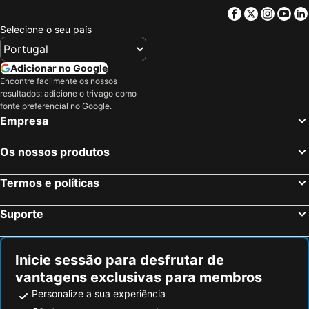
Facebook
Twitter
Insta
Yo
Selecione o seu país
Adicionar no Google
Encontre facilmente os nossos
resultados: adicione o trivago como
fonte preferencial no Google.
Empresa
Os nossos produtos
Termos e políticas
Suporte
Inicie sessão para desfrutar de
vantagens exclusivas para membros
Personalize a sua experiência