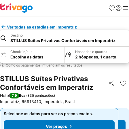
Favoritos
Iniciar
Me
Ver todas as estadias em Imperatriz
Destino
STILLUS Suítes Privativas Confortáveis em Imperatriz
Check-in/out
Hóspedes e quartos
Escolha as datas
2 hóspedes, 1 quarto.
Como os pagamentos influenciam os resultados
STILLUS Suítes Privativas
Confortáveis em Imperatriz
Partilhar
Ad
Hotel
7,9
Boa
(
335 pontuações
)
Imperatriz, 65913410, Imperatriz, Brasil
Selecione as datas para ver os preços exatos.
Selecione as datas para ver os preços exatos.
Ver preços
Ver preços