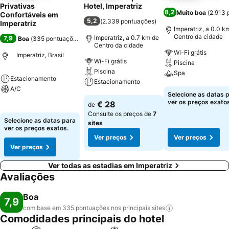
Privativas
Hotel, Imperatriz
8,2
Muito boa
(
2.913 
Confortáveis em
5,2
(
2.339 pontuações
)
Imperatriz
Imperatriz, a 0.0 k
Centro da cidade
Imperatriz, a 0.7 km de
7,9
Boa
(
335 pontuações
)
Centro da cidade
Wi-Fi grátis
Imperatriz, Brasil
Wi-Fi grátis
Piscina
Piscina
Spa
Estacionamento
Estacionamento
A/C
Ver preços
Selecione as datas 
Ver preços
ver os preços exatos
€ 28
de
Ver preços
Consulte os preços de
7
Selecione as datas para
sites
ver os preços exatos.
Ver preços
Ver preços
Ver preços
Ver todas as estadias em Imperatriz
Avaliações
Boa
7,9
com base em 335 pontuações nos principais
sites
Comodidades principais do hotel