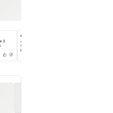
Cenário de floresta tropical e praia privada
e 3
Aninhado entre uma densa floresta tropical e uma praia
s
intocada, o lodge oferece um refúgio isolado e sereno,
pelo ritmo do mar e da areia.