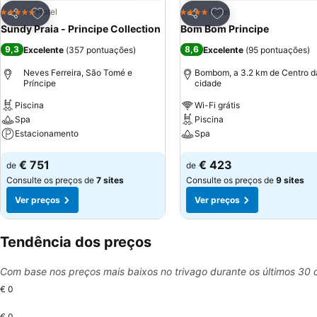
Adicionar aos favoritos
Adicionar aos favor
Hotel
Hotel
5 Estrelas
4 Estrelas
Partilhar
Partilhar
Sundy Praia - Principe Collection
Bom Bom Principe
9,3
8,6
Excelente
(
357 pontuações
)
Excelente
(
95 pontuações
)
Neves Ferreira, São Tomé e
Bombom, a 3.2 km de Centro d
Príncipe
cidade
Piscina
Wi-Fi grátis
Spa
Piscina
Estacionamento
Spa
Ver preços
Ver preços
€ 751
€ 423
de
de
Consulte os preços de
7 sites
Consulte os preços de
9 sites
Ver preços
Ver preços
Tendência dos preços
Com base nos preços mais baixos no trivago durante os últimos 30 
€ 0
€ 0