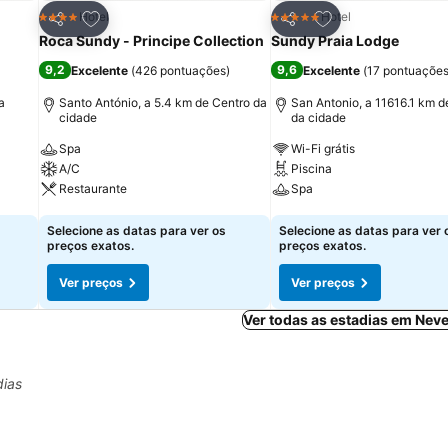
itos
Adicionar aos favoritos
Adicionar aos fav
Hotel
Hotel
4 Estrelas
5 Estrelas
Partilhar
Partilhar
Roca Sundy - Principe Collection
Sundy Praia Lodge
9,2
9,6
Excelente
(
426 pontuações
)
Excelente
(
17 pontuaçõe
a
Santo António, a 5.4 km de Centro da
San Antonio, a 11616.1 km d
cidade
da cidade
Spa
Wi-Fi grátis
A/C
Piscina
Restaurante
Spa
Ver preços
Ver preços
Selecione as datas para ver os
Selecione as datas para ver 
preços exatos.
preços exatos.
Ver preços
Ver preços
Ver todas as estadias em Neve
dias