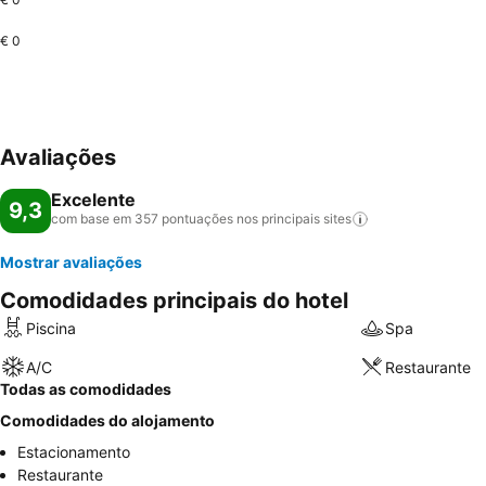
€ 0
Avaliações
Excelente
9,3
com base em 357 pontuações nos principais
sites
Mostrar avaliações
Comodidades principais do hotel
Piscina
Spa
A/C
Restaurante
Todas as comodidades
Comodidades do alojamento
Estacionamento
Restaurante