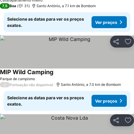
Casa/apartamento inteiro
7,5
Boa
31
Santo António, a 7.1 km de Bombom
Selecione as datas para ver os preços
Ver preços
exatos.
Partilhar
Ad
MIP Wild Camping
Parque de campismo
/
Santo António, a 7.0 km de Bombom
Pontuação não disponível
Selecione as datas para ver os preços
Ver preços
exatos.
Partilhar
Ad