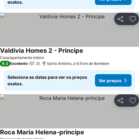
exatos.
Partilhar
Ad
Valdivia Homes 2 - Principe
Casa/apartamento inteiro
9,3
Excelente
3
Santo António, a 6.9 km de Bombom
Selecione as datas para ver os preços
Ver preços
exatos.
Partilhar
Ad
Roca Maria Helena-principe