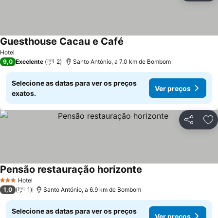
Guesthouse Cacau e Café
Hotel
9,0
Excelente
2
Santo António, a 7.0 km de Bombom
Selecione as datas para ver os preços
Ver preços
exatos.
Partilhar
Ad
Pensão restauração horizonte
Hotel
3 Estrelas
1,0
1
Santo António, a 6.9 km de Bombom
Selecione as datas para ver os preços
Ver preços