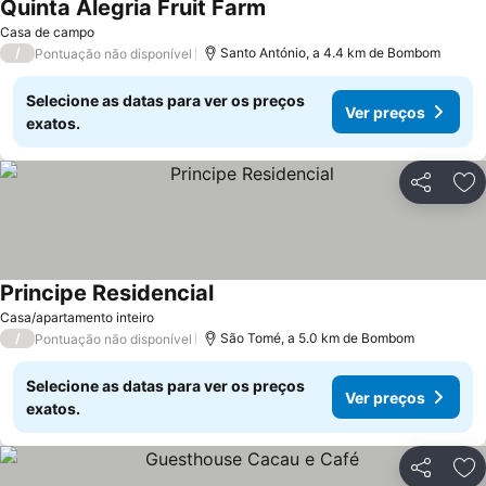
Quinta Alegria Fruit Farm
Casa de campo
/
Santo António, a 4.4 km de Bombom
Pontuação não disponível
Selecione as datas para ver os preços
Ver preços
exatos.
Partilhar
Ad
Principe Residencial
Casa/apartamento inteiro
/
São Tomé, a 5.0 km de Bombom
Pontuação não disponível
Selecione as datas para ver os preços
Ver preços
exatos.
Partilhar
Ad