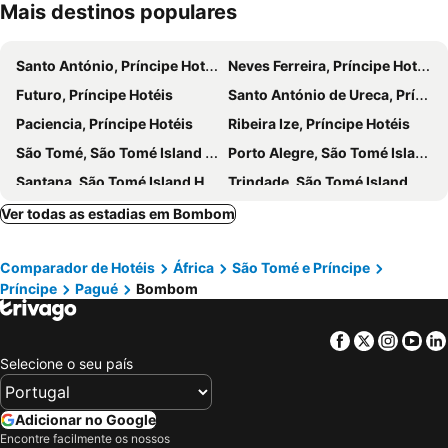
Mais destinos populares
Santo António, Príncipe Hotéis
Neves Ferreira, Príncipe Hotéis
Futuro, Príncipe Hotéis
Santo António de Ureca, Príncipe Hotéis
Paciencia, Príncipe Hotéis
Ribeira Ize, Príncipe Hotéis
São Tomé, São Tomé Island Hotéis
Porto Alegre, São Tomé Island Hotéis
Santana, São Tomé Island Hotéis
Trindade, São Tomé Island Hotéis
Bela Vista, Príncipe Hotéis
Neves, São Tomé Island Hotéis
Ver todas as estadias em Bombom
Comparador de Hotéis
África
São Tomé e Príncipe
Príncipe
Pagué
Bombom
Facebook
Twitter
Insta
Yo
Selecione o seu país
Adicionar no Google
Encontre facilmente os nossos