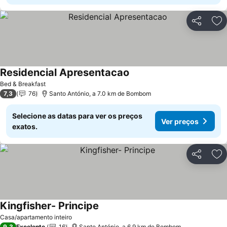
Partilhar
Ad
Residencial Apresentacao
Bed & Breakfast
7,3
76
Santo António, a 7.0 km de Bombom
Selecione as datas para ver os preços
Ver preços
exatos.
Partilhar
Ad
Kingfisher- Principe
Casa/apartamento inteiro
9,3
Excelente
16
Santo António, a 6.9 km de Bombom