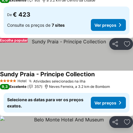
8,6
Excelente
95
a 3.2 km de Centro da cidade
€ 423
De
Consulte os preços de
7 sites
Ver preços
Escolha popular
Partilhar
Ad
Sundy Praia - Principe Collection
Hotel
Atividades selecionadas na ilha
5 Estrelas
9,3
Excelente
357
Neves Ferreira, a 3.2 km de Bombom
Selecione as datas para ver os preços
Ver preços
exatos.
Partilhar
Ad