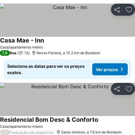
Partilhar
Ad
Casa Mae - Inn
Casa/apartamento inteiro
7,5
Boa
12
Neves Ferreira, a 10.2 km de Bombom
Selecione as datas para ver os preços
Ver preços
exatos.
Partilhar
Ad
Residencial Bom Desc & Conforto
Casa/apartamento inteiro
/
Santo António, a 7.6 km de Bombom
Pontuação não disponível