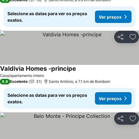
Selecione as datas para ver os preços
Ver preços
exatos.
Partilhar
Ad
Valdivia Homes -principe
Casa/apartamento inteiro
9,6
Excelente
31
Santo António, a 7.1 km de Bombom
Selecione as datas para ver os preços
Ver preços
exatos.
Partilhar
Ad