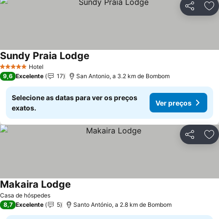
Partilhar
Ad
Sundy Praia Lodge
Hotel
5 Estrelas
9,6
Excelente
17
San Antonio, a 3.2 km de Bombom
Selecione as datas para ver os preços
Ver preços
exatos.
Partilhar
Ad
Makaira Lodge
Casa de hóspedes
8,7
Excelente
5
Santo António, a 2.8 km de Bombom