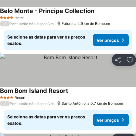
Belo Monte - Principe Collection
Hotel
4 Estrelas
/
Futuro, a 4.9 km de Bombom
Pontuação não disponível
Selecione as datas para ver os preços
Ver preços
exatos.
Partilhar
Ad
Bom Bom Island Resort
Resort
4 Estrelas
/
Santo António, a 0.7 km de Bombom
Pontuação não disponível
Selecione as datas para ver os preços
Ver preços
exatos.