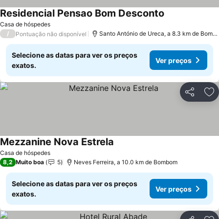
Residencial Pensao Bom Desconto
Casa de hóspedes
/
Santo António de Ureca, a 8.3 km de Bombom
Pontuação não disponível
Selecione as datas para ver os preços
Ver preços
exatos.
Partilhar
Ad
Mezzanine Nova Estrela
Casa de hóspedes
8,2
Muito boa
5
Neves Ferreira, a 10.0 km de Bombom
Selecione as datas para ver os preços
Ver preços
exatos.