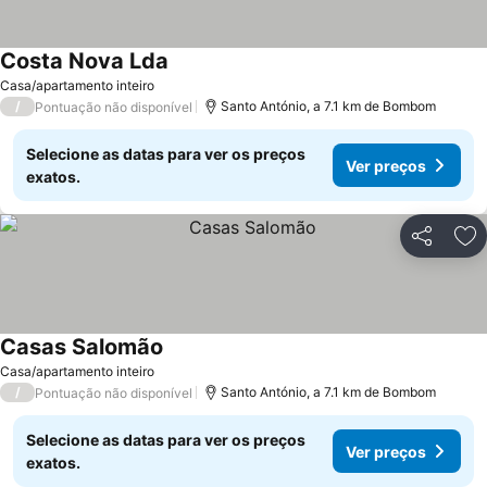
Costa Nova Lda
Casa/apartamento inteiro
/
Santo António, a 7.1 km de Bombom
Pontuação não disponível
Selecione as datas para ver os preços
Ver preços
exatos.
Partilhar
Ad
Casas Salomão
Casa/apartamento inteiro
/
Santo António, a 7.1 km de Bombom
Pontuação não disponível
Selecione as datas para ver os preços
Ver preços
exatos.