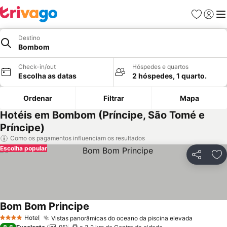
Favoritos
Iniciar
Me
Destino
Bombom
Check-in/out
Hóspedes e quartos
Escolha as datas
2 hóspedes, 1 quarto.
Ordenar
Filtrar
Mapa
Hotéis em Bombom (Príncipe, São Tomé e
Príncipe)
Como os pagamentos influenciam os resultados
Escolha popular
Partilhar
Ad
Bom Bom Principe
Hotel
Vistas panorâmicas do oceano da piscina elevada
4 Estrelas