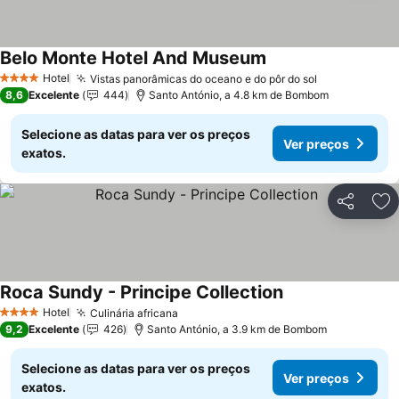
Belo Monte Hotel And Museum
Hotel
Vistas panorâmicas do oceano e do pôr do sol
4 Estrelas
8,6
Excelente
444
Santo António, a 4.8 km de Bombom
Selecione as datas para ver os preços
Ver preços
exatos.
Partilhar
Ad
Roca Sundy - Principe Collection
Hotel
Culinária africana
4 Estrelas
9,2
Excelente
426
Santo António, a 3.9 km de Bombom
Selecione as datas para ver os preços
Ver preços
exatos.