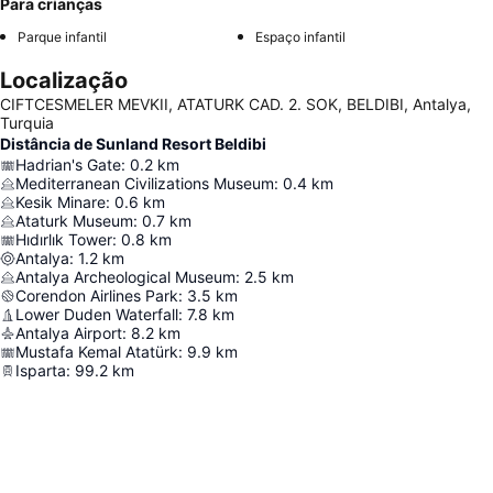
Para crianças
Parque infantil
Espaço infantil
Localização
CIFTCESMELER MEVKII, ATATURK CAD. 2. SOK, BELDIBI, Antalya,
Turquia
Distância de Sunland Resort Beldibi
Hadrian's Gate
:
0.2
km
Mediterranean Civilizations Museum
:
0.4
km
Kesik Minare
:
0.6
km
Ataturk Museum
:
0.7
km
Hıdırlık Tower
:
0.8
km
Antalya
:
1.2
km
Antalya Archeological Museum
:
2.5
km
Corendon Airlines Park
:
3.5
km
Lower Duden Waterfall
:
7.8
km
Antalya Airport
:
8.2
km
Mustafa Kemal Atatürk
:
9.9
km
Isparta
:
99.2
km