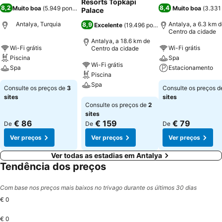
Resorts Topkapi
8,2
8,4
Muito boa
(
5.949 pontuações
)
Muito boa
(
3.331
Palace
Antalya, Turquia
Antalya, a 6.3 km 
8,9
Excelente
(
19.496 pontuações
)
Centro da cidade
Antalya, a 18.6 km de
Wi-Fi grátis
Wi-Fi grátis
Centro da cidade
Piscina
Spa
Wi-Fi grátis
Spa
Estacionamento
Piscina
Spa
Consulte os preços de
3
Consulte os preços 
sites
sites
Consulte os preços de
2
sites
€ 86
€ 159
€ 79
De
De
De
Ver preços
Ver preços
Ver preços
Ver todas as estadias em Antalya
Tendência dos preços
Com base nos preços mais baixos no trivago durante os últimos 30 dias
€ 0
€ 0