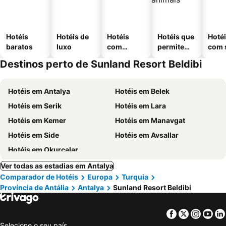
Hotéis
Hotéis de
Hotéis
Hotéis que
Hoté
baratos
luxo
com
permitem
com 
piscinas
animais
Destinos perto de Sunland Resort Beldibi
Hotéis em Antalya
Hotéis em Belek
Hotéis em Serik
Hotéis em Lara
Hotéis em Kemer
Hotéis em Manavgat
Hotéis em Side
Hotéis em Avsallar
Hotéis em Okurcalar
Ver todas as estadias em Antalya
Comparador de Hotéis
Europa
Turquia
Província de Antália
Antalya
Sunland Resort Beldibi
Facebook
Twitter
Insta
Yo
Selecione o seu país