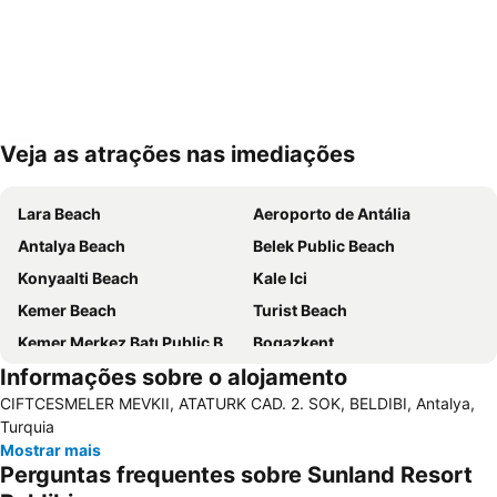
Veja as atrações nas imediações
Ampliar mapa
Lara Beach
Aeroporto de Antália
Antalya Beach
Belek Public Beach
Konyaalti Beach
Kale Ici
Kemer Beach
Turist Beach
Kemer Merkez Batı Public Beach
Bogazkent
Informações sobre o alojamento
Mermerli Beach
Beach Cafe
CIFTCESMELER MEVKII, ATATURK CAD. 2. SOK, BELDIBI, Antalya,
Gazipasa Ogretmenevi Beach
Tekirova Beach
Turquia
Palace of Justice
Antalya Bus Station
Mostrar mais
Perguntas frequentes sobre Sunland Resort
Lara Dido Beach
Antalya Expo Center