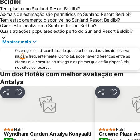
Beldibi
Olympos
Phaselis
Tem piscina no Sunland Resort Beldibi?
Animais de estimação são permitidos no Sunland Resort Beldibi?
Tem estacionamento disponível no Sunland Resort Beldibi?
Onde está localizado o Sunland Resort Beldibi?
Quais atrações populares estão perto do Sunland Resort Beldibi?
Mostrar mais
Os preços e a disponibilidade que recebemos dos sites de reserva
mudam frequentemente. Como tal, pode haver diferenças entre as
ofertas que consulta no trivago e os preços que estão disponíveis
nos sites de reserva.
Um dos Hotéis com melhor avaliação em
Antalya
Partilhar
Adicionar aos favoritos
Partilhar
Adicionar a
Hotel
Hotel
3 Estrelas
5 Estrelas
Wyndham Garden Antalya Konyaalti
Crowne Plaza An