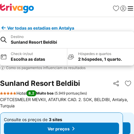
Favoritos
Iniciar
Me
Ver todas as estadias em Antalya
Destino
Sunland Resort Beldibi
Check-in/out
Hóspedes e quartos
Escolha as datas
2 hóspedes, 1 quarto.
Como os pagamentos influenciam os resultados
Sunland Resort Beldibi
Partilhar
Ad
Hotel
8,2
Muito boa
(
5.949 pontuações
)
5 Estrelas
CIFTCESMELER MEVKII, ATATURK CAD. 2. SOK, BELDIBI, Antalya,
Turquia
Consulte os preços de
3 sites
Consulte os preços de
3 sites
De
De
Ver preços
Ver preços
€ 86
€ 86