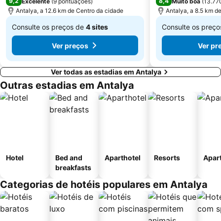
9,2
8,4
Excelente
(
9 pontuações
)
Muito boa
(
13.77
Antalya, a 12.6 km de Centro da cidade
Antalya, a 8.5 km d
Consulte os preços de
4 sites
Consulte os preç
De
De
Ver preços
Ver pr
€ 93
€ 113
Ver todas as estadias em Antalya
Outras estadias em Antalya
Hotel
Bed and
Aparthotel
Resorts
Apar
breakfasts
Categorias de hotéis populares em Antalya