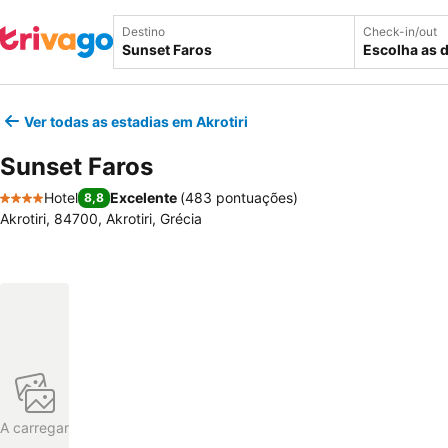
Destino
Check-in/out
Escolha as 
Ver todas as estadias em Akrotiri
Sunset Faros
Hotel
Excelente
(
483 pontuações
)
8,8
4 Estrelas
Akrotiri, 84700, Akrotiri, Grécia
A carregar