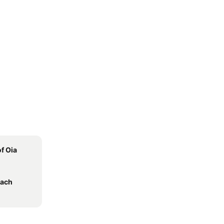
of Oia
each