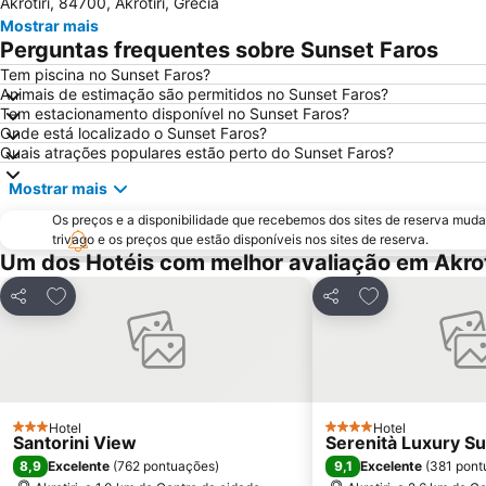
Akrotiri, 84700, Akrotiri, Grécia
Mostrar mais
Perguntas frequentes sobre Sunset Faros
Tem piscina no Sunset Faros?
Animais de estimação são permitidos no Sunset Faros?
Tem estacionamento disponível no Sunset Faros?
Onde está localizado o Sunset Faros?
Quais atrações populares estão perto do Sunset Faros?
Mostrar mais
Os preços e a disponibilidade que recebemos dos sites de reserva muda
trivago e os preços que estão disponíveis nos sites de reserva.
Um dos Hotéis com melhor avaliação em Akrot
Adicionar aos favoritos
Adicionar aos f
Partilhar
Partilhar
Hotel
Hotel
3 Estrelas
4 Estrelas
Santorini View
Serenità Luxury Su
8,9
9,1
Excelente
(
762 pontuações
)
Excelente
(
381 pont