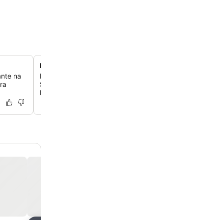
Localização tranquila em Akrotiri
ante na
Descubra um refúgio sereno em Akrotiri, uma parte mai
ra
Santorini, que oferece belas vistas do pôr do sol e fácil
Farol de Akrotiri.