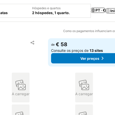
Hóspedes e quartos
PT · €
In
datas
2 hóspedes, 1 quarto.
Como os pagamentos influenciam os
Adicionar aos favoritos
€ 58
de
Partilhar
Consulte os preços de
13 sites
Ver preços
A carregar
A carregar