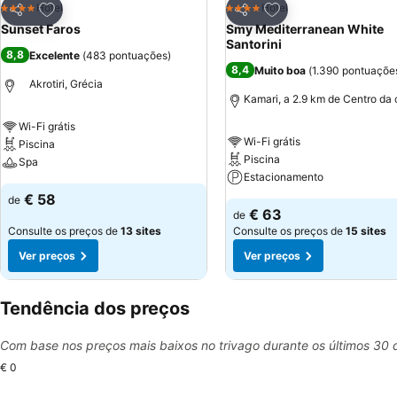
Adicionar aos favoritos
Adicionar aos favor
Hotel
Hotel
4 Estrelas
4 Estrelas
Partilhar
Partilhar
Sunset Faros
Smy Mediterranean White
Santorini
8,8
Excelente
(
483 pontuações
)
8,4
Muito boa
(
1.390 pontuaçõe
Akrotiri, Grécia
Kamari, a 2.9 km de Centro da
Wi-Fi grátis
Wi-Fi grátis
Piscina
Piscina
Spa
Estacionamento
€ 58
de
€ 63
de
Consulte os preços de
13 sites
Consulte os preços de
15 sites
Ver preços
Ver preços
Tendência dos preços
Com base nos preços mais baixos no trivago durante os últimos 30 
€ 0