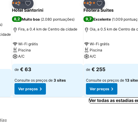
itos
Adicionar aos favoritos
Adicionar aos fav
Hotel
Hotel
3 Estrelas
4 Estrelas
Partilhar
Partilhar
Hotel Santorini
Filotera Suites
8,2
9,7
Muito boa
(
2.080 pontuações
)
Excelente
(
1.009 pontua
s
)
Fira, a 0.4 km de Centro da cidade
Oia, a 0.5 km de Centro da 
 cidade
Wi-Fi grátis
Wi-Fi grátis
Piscina
Piscina
A/C
A/C
€ 63
€ 255
de
de
Consulte os preços de
3 sites
Consulte os preços de
13 site
Ver preços
Ver preços
Ver todas as estadias e
dias