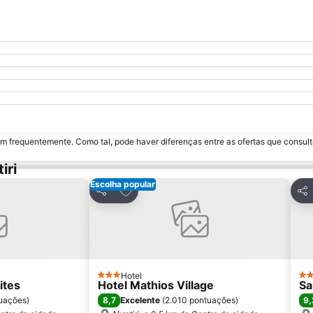
m frequentemente. Como tal, pode haver diferenças entre as ofertas que consult
iri
Escolha popular
avoritos
Adicionar aos favoritos
Partilhar
Par
Hotel
3 Estrelas
3 E
ites
Hotel Mathios Village
Sa
8,7
9,
uações
)
Excelente
(
2.010 pontuações
)