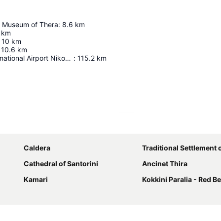
l Museum of Thera
:
8.6
km
km
10
km
10.6
km
Heraklion International Airport Nikos Kazantzakis
:
115.2
km
Ampliar mapa
Caldera
Traditional Settlement 
Cathedral of Santorini
Ancinet Thira
Kamari
Kokkini Paralia - Red B