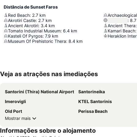
Distância de Sunset Faros
Red Beach
:
2.7
km
Archaeologica
Akrotiri Castle
:
2.7
km
:
8.7
Ancient Akrotiri
:
3.4
km
Ancient Thera
:
Tomato Industrial Museum
:
6.4
km
Kamari Beach
:
Kasteli Of Pyrgos
:
7.9
km
Museum Of Prehistoric Thera
:
8.4
km
Veja as atrações nas imediações
Santorini (Thira) National Airport
Santorineika
Imerovigli
KTEL Santorinis
Old Port
Perissa Beach
Mostrar mais
Informações sobre o alojamento