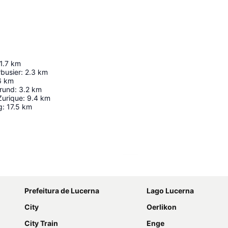
1.7
km
rbusier
:
2.3
km
6
km
grund
:
3.2
km
Zurique
:
9.4
km
g
:
17.5
km
Ampliar mapa
Prefeitura de Lucerna
Lago Lucerna
City
Oerlikon
City Train
Enge