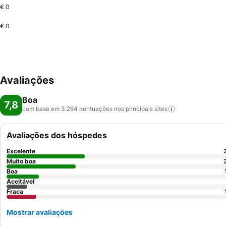
€ 0
€ 0
Avaliações
Boa
7,8
com base em 3.264 pontuações nos principais
sites
Avaliações dos hóspedes
Excelente
Muito boa
Boa
Aceitável
Fraca
Mostrar avaliações