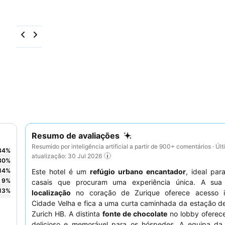
Resumo de avaliações
Resumido por inteligência artificial a partir de 900+ comentários · Úl
34
%
atualização: 30 Jul 2026
30
%
14
%
Este hotel é um
refúgio urbano encantador
, ideal para
9
%
casais que procuram uma experiência única. A su
13
%
localização
no coração de Zurique oferece acesso i
Cidade Velha e fica a uma curta caminhada da estação d
Zurich HB. A distinta
fonte de chocolate
no lobby oferec
delicioso e memorável para os hóspedes. A equipa da