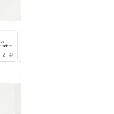
Tema da indústria de chocolate suíço
tos
Descubra um conceito de boutique único inspirado na hi
s sobre
cacau na Suíça, com mesas de cabeceira em formato d
chocolate e decoração temática no quarto.