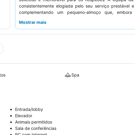
consistentemente elogiada pelo seu serviço prestável e
complementando um pequeno-almoço que, embora 
frequentemente descrito como suficiente e bom.
Mostrar mais
experiência verdadeiramente imersiva, considere reserva
com um
design individual de chocolate
para uma estadia 
0
tos
Spa
Entrada/lobby
Elevador
Animais permitidos
Sala de conferências
PC com Internet