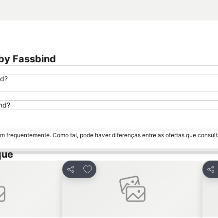
 by Fassbind
nd?
ind?
m frequentemente. Como tal, pode haver diferenças entre as ofertas que consult
que
avoritos
Adicionar aos favoritos
Partilhar
Par