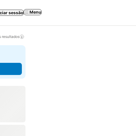
Menu
iciar sessão
 resultados