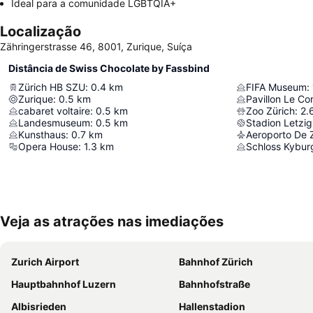
Ideal para a comunidade LGBTQIA+
Localização
Zähringerstrasse 46, 8001, Zurique, Suíça
Distância de Swiss Chocolate by Fassbind
Zürich HB SZU
:
0.4
km
FIFA Museum
:
Zurique
:
0.5
km
Pavillon Le Co
cabaret voltaire
:
0.5
km
Zoo Zürich
:
2.
Landesmuseum
:
0.5
km
Stadion Letzi
Kunsthaus
:
0.7
km
Aeroporto De 
Opera House
:
1.3
km
Schloss Kybur
Veja as atrações nas imediações
Zurich Airport
Bahnhof Zürich
Hauptbahnhof Luzern
Bahnhofstraße
Albisrieden
Hallenstadion