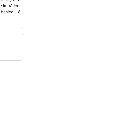
 simpático,
básico, é
 Para uma
r um quarto
única.