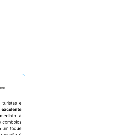
tima
 turistas e
a
excelente
mediato à
e comboios
e um toque
 receção é