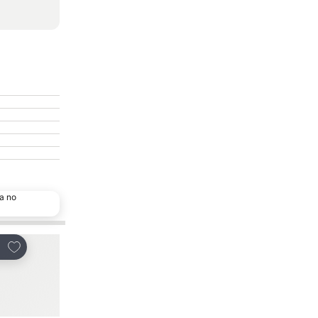
a no
Adicionar aos favoritos
Adicionar aos favor
tilhar
Partilhar