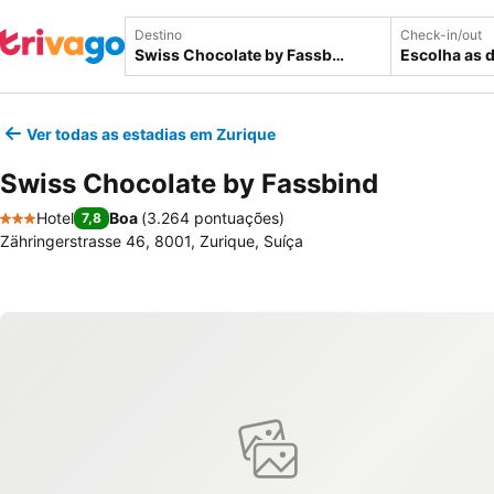
Destino
Check-in/out
Escolha as 
Ver todas as estadias em Zurique
Swiss Chocolate by Fassbind
Hotel
Boa
(
3.264 pontuações
)
7,8
3 Estrelas
Zähringerstrasse 46, 8001, Zurique, Suíça