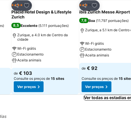
itos
Adicionar aos favoritos
Adicionar aos fav
Hotel
Hotel
4 Estrelas
3 Estrelas
Partilhar
Partilhar
Placid Hotel Design & Lifestyle
ibis Zurich Messe Airport
Zurich
7,8
Boa
(
11.797 pontuações
)
8,5
es
)
Excelente
(
5.111 pontuações
)
Zurique, a 5.1 km de Centro
Zurique, a 4.0 km de Centro da
cidade
Wi-Fi grátis
Wi-Fi grátis
Estacionamento
Estacionamento
Aceita animais
Aceita animais
Ver preços
€ 92
de
Ver preços
€ 103
de
Consulte os preços de
15 sites
Consulte os preços de
15 site
Ver preços
Ver preços
Ver todas as estadias 
dias