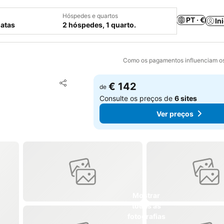
Hóspedes e quartos
PT · €
In
datas
2 hóspedes, 1 quarto.
Como os pagamentos influenciam os
Adicionar aos favoritos
€ 142
de
Partilhar
Consulte os preços de
6 sites
Ver preços