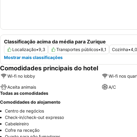
Classificação acima da média para Zurique
Localização
•
9,3
Transportes públicos
•
8,1
Cozinha
•
4,
Mostrar mais classificações
Comodidades principais do hotel
Wi-fi no lobby
Wi-fi nos quar
Aceita animais
A/C
Todas as comodidades
Comodidades do alojamento
Centro de negócios
Check-in/check-out expresso
Cabeleireiro
Cofre na receção
Quarto para não fumadores