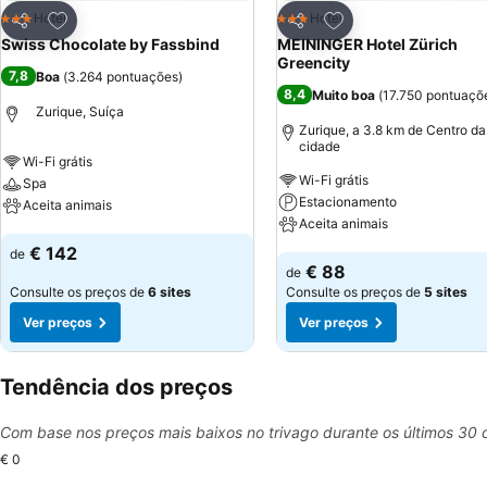
Adicionar aos favoritos
Adicionar aos favor
Hotel
Hotel
3 Estrelas
3 Estrelas
Partilhar
Partilhar
Swiss Chocolate by Fassbind
MEININGER Hotel Zürich
Greencity
7,8
Boa
(
3.264 pontuações
)
8,4
Muito boa
(
17.750 pontuaçõ
Zurique, Suíça
Zurique, a 3.8 km de Centro da
cidade
Wi-Fi grátis
Wi-Fi grátis
Spa
Estacionamento
Aceita animais
Aceita animais
Ver preços
€ 142
de
Ver preços
€ 88
de
Consulte os preços de
6 sites
Consulte os preços de
5 sites
Ver preços
Ver preços
Tendência dos preços
Com base nos preços mais baixos no trivago durante os últimos 30 
€ 0