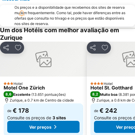
Pilatus
Lindenhof
Os preços e a disponibilidade que recebemos dos sites de reserva
Wipkingen
Street Parade
mudam frequentemente. Como tal, pode haver diferenças entre as
ofertas que consulta no trivago e os preços que estão disponíveis
Seefeld
Sportbahnen Atzmännig
nos sites de reserva.
Verkehrshaus
Lake Lucerne
Um dos Hotéis com melhor avaliação em
Zurique
Partilhar
Adicionar aos favoritos
Partilhar
Adicionar aos
Hotel
Hotel
3 Estrelas
4 Estrelas
Motel One Zürich
Hotel St. Gotthard
8,6
8,2
Excelente
(
13.651 pontuações
)
Muito boa
(
8.381 po
Zurique, a 0.7 km de Centro da cidade
Zurique, a 0.6 km de C
€ 178
€ 242
de
de
Consulte os preços de
3 sites
Consulte os preços 
Ver preços
Ver preç