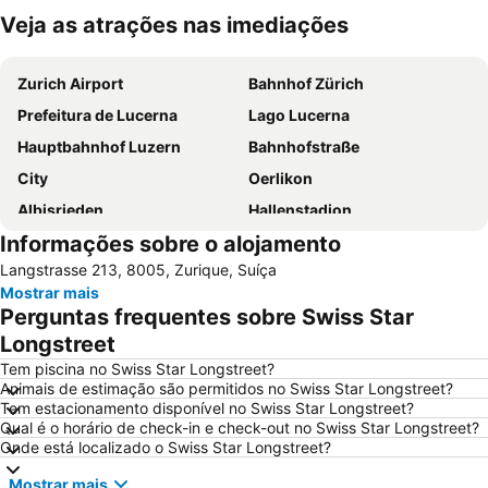
Veja as atrações nas imediações
Ampliar mapa
Zurich Airport
Bahnhof Zürich
Prefeitura de Lucerna
Lago Lucerna
Hauptbahnhof Luzern
Bahnhofstraße
City
Oerlikon
Albisrieden
Hallenstadion
Informações sobre o alojamento
City Train
Enge
Langstrasse 213, 8005, Zurique, Suíça
Zollikon Train Station
Luzerner Fasnacht
Mostrar mais
Unterstrass
Stadthaus
Perguntas frequentes sobre Swiss Star
Lucerne Festival in Summer
Langstrasse
Longstreet
Rathaus Zürich
Stadion Letzigrund
Tem piscina no Swiss Star Longstreet?
Animais de estimação são permitidos no Swiss Star Longstreet?
Höngg
Altstetten
Tem estacionamento disponível no Swiss Star Longstreet?
Qual é o horário de check-in e check-out no Swiss Star Longstreet?
Rheinfall
Niederdorf und Oberdorf
Onde está localizado o Swiss Star Longstreet?
Opernhaus
Leimbach
Mostrar mais