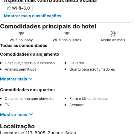
Aspetos mais valorizados desta estadia
Wi-fi
•
8,0
Mostrar mais classificações
Comodidades principais do hotel
Wi-fi no lobby
Wi-fi nos quartos
Aceita animais
Todas as comodidades
Comodidades do alojamento
Check-in/check-out expresso
Elevador
Animais permitidos
Quarto para não fumadores
Mostrar mais
Comodidades nos quartos
Casa de banho com chuveiro
Ferro e tábua de passar
TV
Secador
Mostrar mais
Localização
Langstrasse 213, 8005, Zurique, Suíça