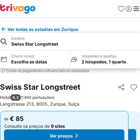
Favoritos
Iniciar
Me
Ver todas as estadias em Zurique
Destino
Swiss Star Longstreet
Check-in/out
Hóspedes e quartos
Escolha as datas
2 hóspedes, 1 quarto.
Como os pagamentos influenciam os resultados
Swiss Star Longstreet
Partilhar
Ad
Hotel
6,3
(
1.840 pontuações
)
Langstrasse 213, 8005, Zurique, Suíça
€ 85
€ 85
de
de
Consulte os preços de
9 sites
Consulte os preços de
9 sites
Ver preços
Ver preços