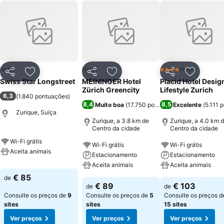
Hotel
Hotel
Hotel
4 Estrelas
Partilhar
Adicionar aos favoritos
Partilhar
Adicionar aos favoritos
Partilhar
Adicionar
Swiss Star Longstreet
MEININGER Hotel
Placid Hotel Desig
Zürich Greencity
Lifestyle Zurich
6,3
(
1.840 pontuações
)
8,4
8,5
Muito boa
(
17.750 pontuações
Excelente
)
(
5.111 
Zurique, Suíça
Zurique, a 3.8 km de
Zurique, a 4.0 km 
Centro da cidade
Centro da cidade
Wi-Fi grátis
Wi-Fi grátis
Wi-Fi grátis
Aceita animais
Estacionamento
Estacionamento
Aceita animais
Aceita animais
€ 85
de
€ 89
€ 103
de
de
Consulte os preços de
9
Consulte os preços de
5
Consulte os preços d
sites
sites
15 sites
Ver preços
Ver preços
Ver preços