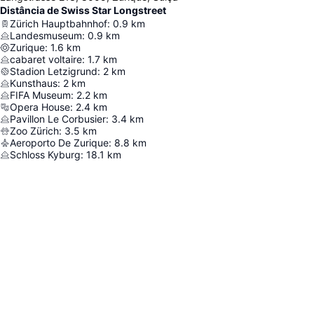
Distância de Swiss Star Longstreet
Zürich Hauptbahnhof
:
0.9
km
Landesmuseum
:
0.9
km
Zurique
:
1.6
km
cabaret voltaire
:
1.7
km
Stadion Letzigrund
:
2
km
Kunsthaus
:
2
km
FIFA Museum
:
2.2
km
Opera House
:
2.4
km
Pavillon Le Corbusier
:
3.4
km
Zoo Zürich
:
3.5
km
Aeroporto De Zurique
:
8.8
km
Schloss Kyburg
:
18.1
km