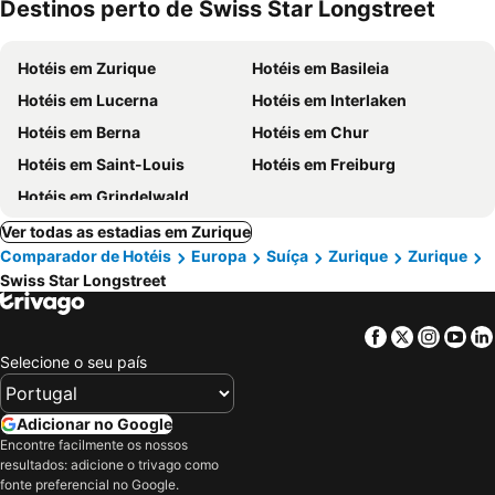
Destinos perto de Swiss Star Longstreet
Hotéis em Zurique
Hotéis em Basileia
Hotéis em Lucerna
Hotéis em Interlaken
Hotéis em Berna
Hotéis em Chur
Hotéis em Saint-Louis
Hotéis em Freiburg
Hotéis em Grindelwald
Ver todas as estadias em Zurique
Comparador de Hotéis
Europa
Suíça
Zurique
Zurique
Swiss Star Longstreet
Facebook
Twitter
Insta
Yo
Selecione o seu país
Adicionar no Google
Encontre facilmente os nossos
resultados: adicione o trivago como
fonte preferencial no Google.