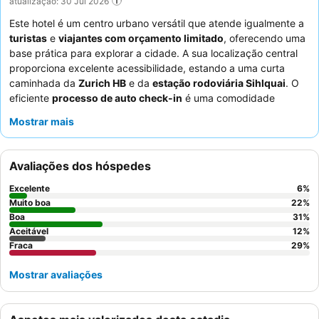
atualização: 30 Jul 2026
Este hotel é um centro urbano versátil que atende igualmente a
turistas
e
viajantes com orçamento limitado
, oferecendo uma
base prática para explorar a cidade. A sua localização central
proporciona excelente acessibilidade, estando a uma curta
caminhada da
Zurich HB
e da
estação rodoviária Sihlquai
. O
eficiente
processo de auto check-in
é uma comodidade
fundamental, garantindo uma chegada tranquila. Embora as
Mostrar mais
opções de comida e bebida sejam limitadas, os hóspedes
elogiam consistentemente a
relação qualidade-preço
que esta
propriedade oferece. Para uma estadia mais tranquila,
Avaliações dos hóspedes
considere solicitar um quarto que não esteja virado para a rua.
Excelente
6
%
Muito boa
22
%
Boa
31
%
Aceitável
12
%
Fraca
29
%
Mostrar avaliações