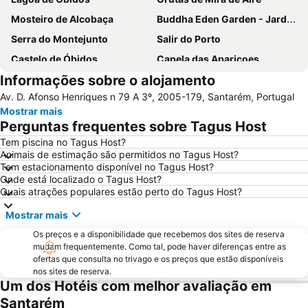
Mosteiro de Alcobaça
Buddha Eden Garden - Jardim da Paz
Serra do Montejunto
Salir do Porto
Castelo de Óbidos
Capela das Apariçoes
Informações sobre o alojamento
Fluvial da Aldeia do Mato
Estação de Vila Franca de Xira
Av. D. Afonso Henriques n 79 A 3º, 2005-179, Santarém, Portugal
Parque Ribeirinho de Samora Correia
Castelo de Almourol
Mostrar mais
Estação Rodoviária de Fátima
Quinta Pedagógica do Cuco
Perguntas frequentes sobre Tagus Host
Estação de Caminhos de Ferro do Entroncamento
Praça de Touros de Almeirim
Tem piscina no Tagus Host?
Animais de estimação são permitidos no Tagus Host?
Mosteiro da Batalha
Monumento ao Peregrino em Fátima
Tem estacionamento disponível no Tagus Host?
Estação de Caminhos de Ferro de Santarém
Pia do Urso
Onde está localizado o Tagus Host?
Quais atrações populares estão perto do Tagus Host?
Pelourinho de Alfeizerão
Olhos d'Água de Olho Marinho
Mostrar mais
Complexo Desportivo Municipal de Tomar
Paisagem Protegida da Serra de Montejunto
Os preços e a disponibilidade que recebemos dos sites de reserva
Portas do Sol e o Núcleo Alcáçova
Estação Ferroviária de Caldas da Rainha
mudam frequentemente. Como tal, pode haver diferenças entre as
Museu de Alhandra Casa Dr. Sousa Martins
Castelo e Convento de Cristo
ofertas que consulta no trivago e os preços que estão disponíveis
nos sites de reserva.
Centro da Juventude das Caldas da Rainha
Pelourinho de Montargil
Um dos Hotéis com melhor avaliação em
Scalabisport
Parque Aquático de Mira de Aire
Santarém