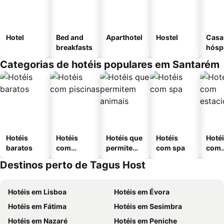
Hotel
Bed and
Aparthotel
Hostel
Casa
breakfasts
hósp
Categorias de hotéis populares em Santarém
Hotéis
Hotéis
Hotéis que
Hotéis
Hoté
baratos
com
permitem
com spa
com
piscinas
animais
esta
Destinos perto de Tagus Host
ment
Hotéis em Lisboa
Hotéis em Évora
Hotéis em Fátima
Hotéis em Sesimbra
Hotéis em Nazaré
Hotéis em Peniche