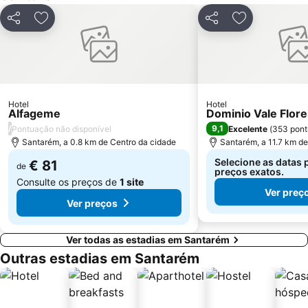
Castelo de Vila Verde dos Francos
Piscina de Salir do Porto
Partilhar
Adicionar aos favoritos
Partilhar
Adicionar aos
Estação de Autocarros Caldas da Rainha
Estação de Caminhos de Ferro de Tomar
Penedo Furado
Hospital Santo Isidoro
Museu Etnográfico da Alta Estremadura
Ruínas da Cidade Romana de Eburobritium
Aldeia do Arripiado
Igreja de Santa Maria
Hotel
Hotel
Diver Almourol Região Aventura
Praça de Touros Monumental Celestino Graça
Alfageme
Dominio Vale Flore
/
9,1
Pontuação não disponível
Excelente
(
353 pon
Piscinas Municipais Caldas da Rainha
Estação de Comboios de Valado
Santarém, a 0.8 km de Centro da cidade
Santarém, a 11.7 km d
Castro de Pragança
Campera Outlet
Selecione as datas 
€ 81
de
preços exatos.
Consulte os preços de
1 site
Ver preç
Ver preços
Ver todas as estadias em Santarém
Outras estadias em Santarém