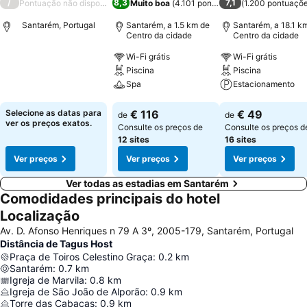
/
8,3
7,1
Pontuação não disponível
Muito boa
(
4.101 pontuações
(
)
1.200 pontuaçõ
Santarém, Portugal
Santarém, a 1.5 km de
Santarém, a 18.1 k
Centro da cidade
Centro da cidade
Wi-Fi grátis
Wi-Fi grátis
Ver preços
Piscina
Piscina
Spa
Estacionamento
Ver preços
Ver preços
Selecione as datas para
€ 116
€ 49
de
de
ver os preços exatos.
Consulte os preços de
Consulte os preços d
12 sites
16 sites
Ver preços
Ver preços
Ver preços
Ver todas as estadias em Santarém
Comodidades principais do hotel
Localização
Av. D. Afonso Henriques n 79 A 3º, 2005-179, Santarém, Portugal
Distância de Tagus Host
Praça de Toiros Celestino Graça
:
0.2
km
Santarém
:
0.7
km
Igreja de Marvila
:
0.8
km
Igreja de São João de Alporão
:
0.9
km
Torre das Cabaças
:
0.9
km