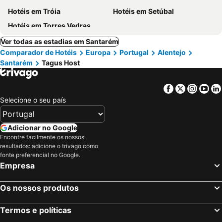
Hotéis em Tróia
Hotéis em Setúbal
Hotéis em Torres Vedras
Ver todas as estadias em Santarém
Comparador de Hotéis
Europa
Portugal
Alentejo
Santarém
Tagus Host
Facebook
Twitter
Insta
Yo
Selecione o seu país
Adicionar no Google
Encontre facilmente os nossos
resultados: adicione o trivago como
fonte preferencial no Google.
Empresa
Os nossos produtos
Termos e políticas