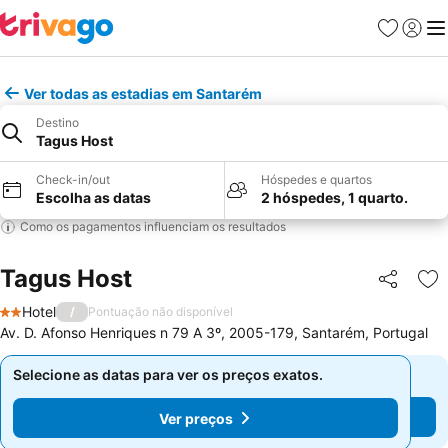
Favoritos
Iniciar
Me
Ver todas as estadias em Santarém
Destino
Tagus Host
Check-in/out
Hóspedes e quartos
Escolha as datas
2 hóspedes, 1 quarto.
Como os pagamentos influenciam os resultados
Tagus Host
Partilhar
Ad
Hotel
/
Pontuação não disponível
2 Estrelas
Av. D. Afonso Henriques n 79 A 3º, 2005-179, Santarém, Portugal
Selecione as datas para ver os preços exatos.
Selecione as datas para ver os preços exatos.
Ver preços
Ver preços