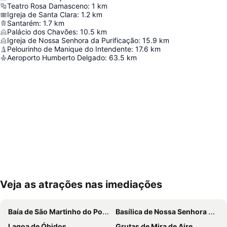
Teatro Rosa Damasceno
:
1
km
Igreja de Santa Clara
:
1.2
km
Santarém
:
1.7
km
Palácio dos Chavões
:
10.5
km
Igreja de Nossa Senhora da Purificação
:
15.9
km
Pelourinho de Manique do Intendente
:
17.6
km
Aeroporto Humberto Delgado
:
63.5
km
Veja as atrações nas imediações
Ampliar mapa
Baía de São Martinho do Porto
Basílica de Nossa Senhora do Rosário de Fátima
Lagoa de Óbidos
Grutas de Mira de Aire