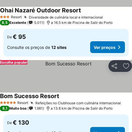
Ohai Nazaré Outdoor Resort
Resort
Diversidade de culinária local e internacional
3 Estrelas
8,5
Excelente
5.011
a 16.5 km de Piscina de Salir do Porto
€ 95
De
Consulte os preços de
12 sites
Ver preços
Escolha popular
Partilhar
Ad
Bom Sucesso Resort
Resort
Refeições no Clubhouse com culinária internacional
5 Estrelas
8,1
Muito boa
1.981
a 13.6 km de Piscina de Salir do Porto
€ 130
De