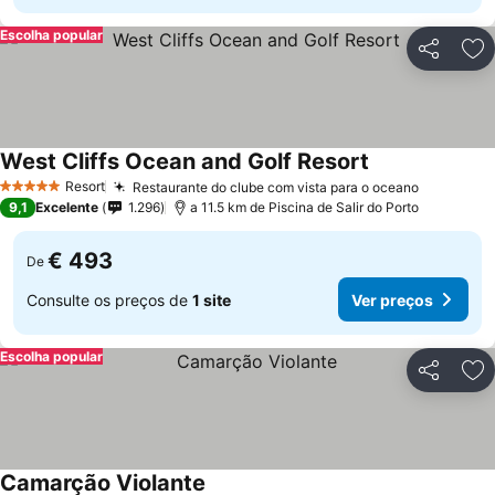
Escolha popular
Partilhar
Ad
West Cliffs Ocean and Golf Resort
Resort
Restaurante do clube com vista para o oceano
5 Estrelas
9,1
Excelente
1.296
a 11.5 km de Piscina de Salir do Porto
€ 493
De
Consulte os preços de
1 site
Ver preços
Escolha popular
Partilhar
Ad
Camarção Violante