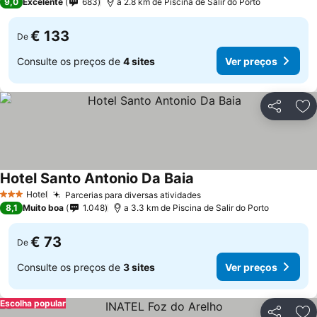
9,0
Excelente
683
a 2.8 km de Piscina de Salir do Porto
€ 133
De
Consulte os preços de
4 sites
Ver preços
Partilhar
Ad
Hotel Santo Antonio Da Baia
Hotel
Parcerias para diversas atividades
3 Estrelas
8,1
Muito boa
1.048
a 3.3 km de Piscina de Salir do Porto
€ 73
De
Consulte os preços de
3 sites
Ver preços
Escolha popular