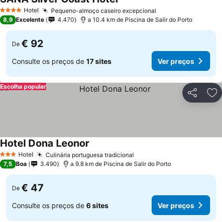
Hotel
Pequeno-almoço caseiro excepcional
4 Estrelas
8,9
Excelente
4.470
a 10.4 km de Piscina de Salir do Porto
€ 92
De
Consulte os preços de
17 sites
Ver preços
Escolha popular
Partilhar
Ad
Hotel Dona Leonor
Hotel
Culinária portuguesa tradicional
3 Estrelas
7,5
Boa
3.490
a 9.8 km de Piscina de Salir do Porto
€ 47
De
Consulte os preços de
6 sites
Ver preços