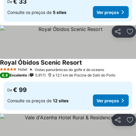
€ 33
De
Consulte os preços de
5 sites
Ver preços
Partilhar
Ad
Royal Óbidos Scenic Resort
Hotel
Vistas panorâmicas do golfe e do oceano
5 Estrelas
8,8
Excelente
5.917
a 12.1 km de Piscina de Salir do Porto
€ 99
De
Consulte os preços de
12 sites
Ver preços
Partilhar
Ad