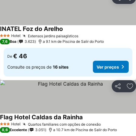
Partilhar
Ad
INATEL Foz do Arelho
Hotel
Extensos jardins paisagísticos
3 Estrelas
7,6
Boa
3.623
a 9.1 km de Piscina de Salir do Porto
€ 46
De
Consulte os preços de
16 sites
Ver preços
Partilhar
Ad
Flag Hotel Caldas da Rainha
Hotel
Quartos familiares com opções de conexão
3 Estrelas
8,6
Excelente
3.051
a 10.7 km de Piscina de Salir do Porto