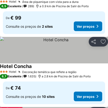
Hotel
Área de piquenique com vista para a duna
3 Estrelas
8,5
Excelente
289
a 0.9 km de Piscina de Salir do Porto
€ 99
De
Consulte os preços de
2 sites
Ver preços
Partilhar
Ad
Hotel Concha
Hotel
Decoração temática que reflete a região
3 Estrelas
8,7
Excelente
1.635
a 2.8 km de Piscina de Salir do Porto
€ 74
De
Consulte os preços de
10 sites
Ver preços