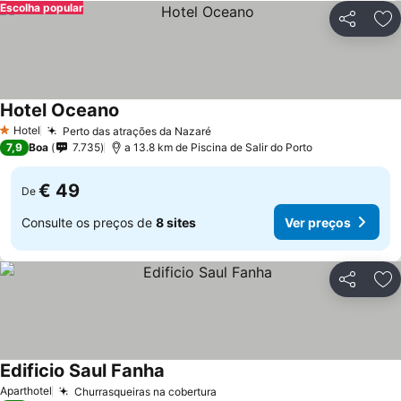
Escolha popular
Partilhar
Ad
Hotel Oceano
Hotel
Perto das atrações da Nazaré
1 Estrelas
7,9
Boa
7.735
a 13.8 km de Piscina de Salir do Porto
€ 49
De
Consulte os preços de
8 sites
Ver preços
Partilhar
Ad
Edificio Saul Fanha
Aparthotel
Churrasqueiras na cobertura