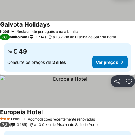
Gaivota Holidays
Hotel
Restaurante português para a família
8,1
Muito boa
2.714
a 13.7 km de Piscina de Salir do Porto
€ 49
De
Consulte os preços de
2 sites
Ver preços
Partilhar
Ad
Europeia Hotel
Hotel
Acomodações recentemente renovadas
3 Estrelas
7,2
3.185
a 10.0 km de Piscina de Salir do Porto