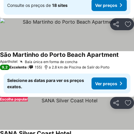
Consulte os preços de
18 sites
Ver preços
Partilhar
Ad
São Martinho do Porto Beach Apartment
Aparthotel
Baía única em forma de concha
9,2
Excelente
155
a 2.8 km de Piscina de Salir do Porto
Selecione as datas para ver os preços
Ver preços
exatos.
Escolha popular
Partilhar
Ad
SANA Silver Coast Hotel