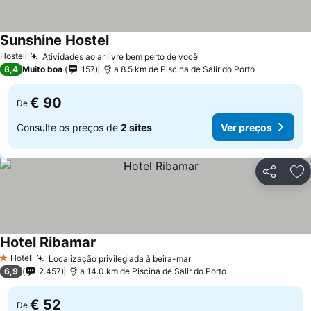
Sunshine Hostel
Hostel
Atividades ao ar livre bem perto de você
8,4
Muito boa
157
a 8.5 km de Piscina de Salir do Porto
€ 90
De
Consulte os preços de
2 sites
Ver preços
Partilhar
Ad
Hotel Ribamar
Hotel
Localização privilegiada à beira-mar
1 Estrelas
6,9
2.457
a 14.0 km de Piscina de Salir do Porto
€ 52
De