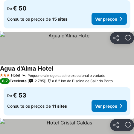
€ 50
De
Consulte os preços de
15 sites
Ver preços
Partilhar
Ad
Agua d'Alma Hotel
Hotel
Pequeno-almoço caseiro excecional e variado
3 Estrelas
8,7
Excelente
2.785
a 8.2 km de Piscina de Salir do Porto
€ 53
De
Consulte os preços de
11 sites
Ver preços
Partilhar
Ad