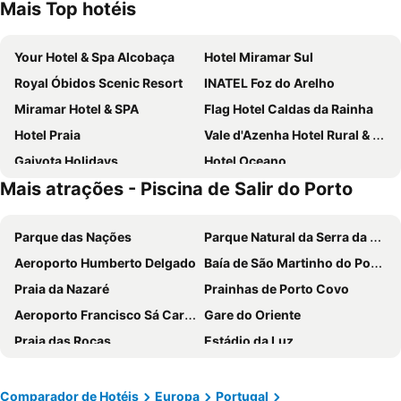
Mais Top hotéis
Your Hotel & Spa Alcobaça
Hotel Miramar Sul
Royal Óbidos Scenic Resort
INATEL Foz do Arelho
Miramar Hotel & SPA
Flag Hotel Caldas da Rainha
Hotel Praia
Vale d'Azenha Hotel Rural & Residences
Gaivota Holidays
Hotel Oceano
Mais atrações - Piscina de Salir do Porto
Praia D'El Rey Marriott Golf & Beach Resort
SANA Silver Coast Hotel
Hotel Ribamar
Europeia Hotel
Parque das Nações
Parque Natural da Serra da Estrela
Hotel Cristal Caldas
Rio do Prado
Aeroporto Humberto Delgado
Baía de São Martinho do Porto
Real Abadia, Congress & Spa Hotel
Agua d'Alma Hotel
Praia da Nazaré
Prainhas de Porto Covo
Montebelo Mosteiro de Alcobaça Historic Hotel
Hotel Santa Maria
Aeroporto Francisco Sá Carneiro
Gare do Oriente
Hotel Louro
Josefa D`Obidos Hotel
Praia das Rocas
Estádio da Luz
Hotel Dona Leonor
Hotel Mare
Praia da Costa Nova
Melides
Hotel Concha
Hotel Vila d'Óbidos
Baleal
Portinho da Arrábida
Hotel Atlântica
Hotel Ancora Mar
Comparador de Hotéis
Europa
Portugal