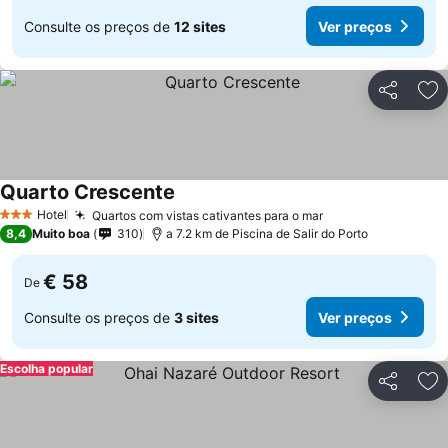
Consulte os preços de
12 sites
Ver preços
Partilhar
Ad
Quarto Crescente
Hotel
Quartos com vistas cativantes para o mar
3 Estrelas
8,4
Muito boa
310
a 7.2 km de Piscina de Salir do Porto
€ 58
De
Consulte os preços de
3 sites
Ver preços
Escolha popular
Partilhar
Ad