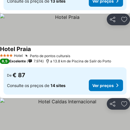
Consulte os preços de
13 sites
Ver preços
Partilhar
Ad
Hotel Praia
Hotel
Perto de pontos culturais
4 Estrelas
8,5
Excelente
7.974
a 13.8 km de Piscina de Salir do Porto
€ 87
De
Consulte os preços de
14 sites
Ver preços
Partilhar
Ad