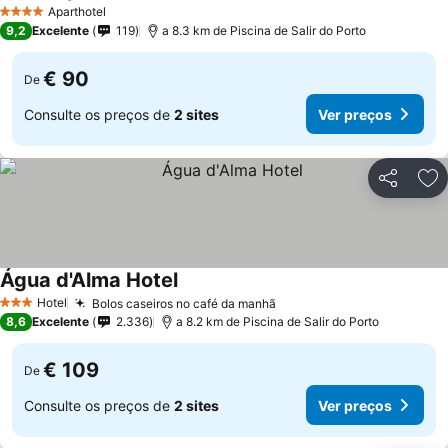
Aparthotel
4 Estrelas
9,2
Excelente
119
a 8.3 km de Piscina de Salir do Porto
€ 90
De
Consulte os preços de
2 sites
Ver preços
Partilhar
Ad
Água d'Alma Hotel
Hotel
Bolos caseiros no café da manhã
3 Estrelas
8,6
Excelente
2.336
a 8.2 km de Piscina de Salir do Porto
€ 109
De
Consulte os preços de
2 sites
Ver preços