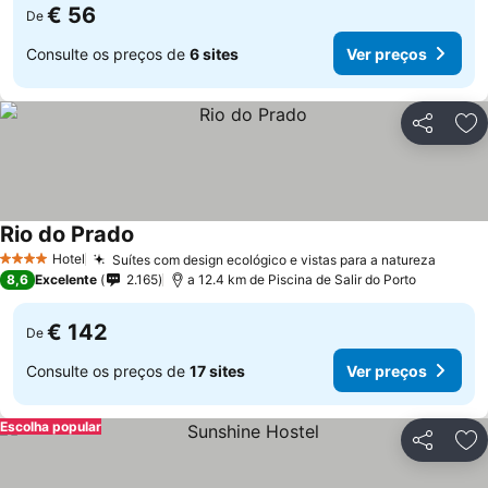
€ 56
De
Consulte os preços de
6 sites
Ver preços
Partilhar
Ad
Rio do Prado
Hotel
Suítes com design ecológico e vistas para a natureza
4 Estrelas
8,6
Excelente
2.165
a 12.4 km de Piscina de Salir do Porto
€ 142
De
Consulte os preços de
17 sites
Ver preços
Escolha popular
Partilhar
Ad