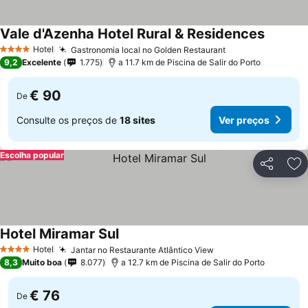
Vale d'Azenha Hotel Rural & Residences
Hotel
Gastronomia local no Golden Restaurant
4 Estrelas
9,2
Excelente
1.775
a 11.7 km de Piscina de Salir do Porto
€ 90
De
Consulte os preços de
18 sites
Ver preços
Escolha popular
Partilhar
Ad
Hotel Miramar Sul
Hotel
Jantar no Restaurante Atlântico View
4 Estrelas
8,3
Muito boa
8.077
a 12.7 km de Piscina de Salir do Porto
€ 76
De