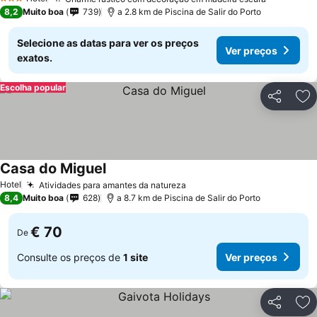
3 Estrelas
8,2
Muito boa
739
a 2.8 km de Piscina de Salir do Porto
Selecione as datas para ver os preços
Ver preços
exatos.
Escolha popular
Partilhar
Ad
Casa do Miguel
Hotel
Atividades para amantes da natureza
8,4
Muito boa
628
a 8.7 km de Piscina de Salir do Porto
€ 70
De
Consulte os preços de
1 site
Ver preços
Partilhar
Ad