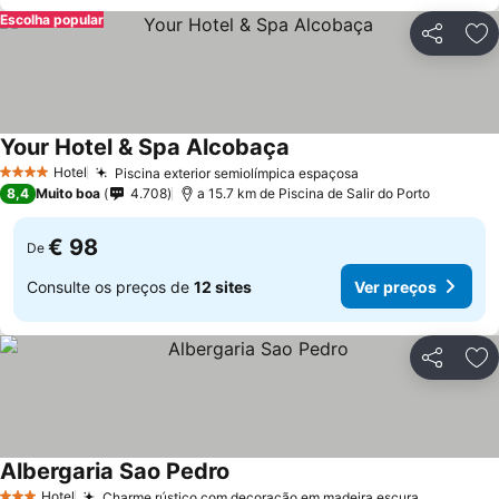
Escolha popular
Partilhar
Ad
Your Hotel & Spa Alcobaça
Hotel
Piscina exterior semiolímpica espaçosa
4 Estrelas
8,4
Muito boa
4.708
a 15.7 km de Piscina de Salir do Porto
€ 98
De
Consulte os preços de
12 sites
Ver preços
Partilhar
Ad
Albergaria Sao Pedro
Hotel
Charme rústico com decoração em madeira escura