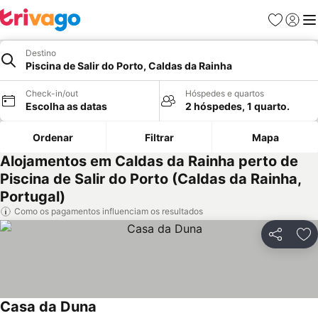
Favoritos
Iniciar
Me
Destino
Piscina de Salir do Porto, Caldas da Rainha
Check-in/out
Hóspedes e quartos
Escolha as datas
2 hóspedes, 1 quarto.
Ordenar
Filtrar
Mapa
Alojamentos em Caldas da Rainha perto de
Piscina de Salir do Porto (Caldas da Rainha,
Portugal)
Como os pagamentos influenciam os resultados
Partilhar
Ad
Casa da Duna