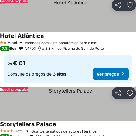
Escolha popular
Partilhar
Ad
Hotel Atlântica
Hotel
Varandas com vista panorâmica para o mar
2 Estrelas
7,8
Boa
1.470
a 2.8 km de Piscina de Salir do Porto
€ 61
De
Consulte os preços de
3 sites
Ver preços
Escolha popular
Partilhar
Ad
Storytellers Palace
Hotel
Quartos temáticos de autores literários
4 Estrelas