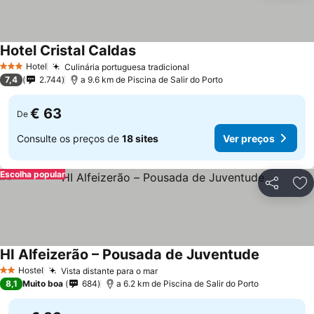
Hotel Cristal Caldas
Hotel
Culinária portuguesa tradicional
3 Estrelas
7,4
2.744
a 9.6 km de Piscina de Salir do Porto
€ 63
De
Consulte os preços de
18 sites
Ver preços
Escolha popular
Partilhar
Ad
HI Alfeizerão – Pousada de Juventude
Hostel
Vista distante para o mar
2 Estrelas
8,1
Muito boa
684
a 6.2 km de Piscina de Salir do Porto