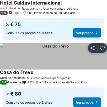
Hotel Caldas Internacional
Hotel
Restaurante no local com pratos regionais
3 Estrelas
6,9
1.662
a 9.0 km de Piscina de Salir do Porto
€ 75
De
Consulte os preços de
8 sites
Ver preços
Partilhar
Ad
Casa do Trevo
Casa de hóspedes
Vistas tranquilas para o jardim
9,4
Excelente
222
a 0.3 km de Piscina de Salir do Porto
€ 80
De
Consulte os preços de
2 sites
Ver preços