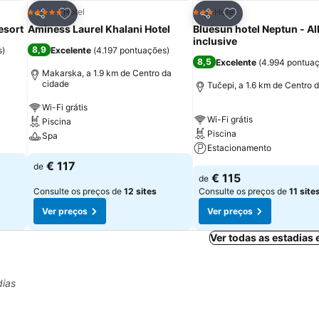
itos
Adicionar aos favoritos
Adicionar aos fav
Hotel
Hotel
5 Estrelas
3 Estrelas
Partilhar
Partilhar
esort
Aminess Laurel Khalani Hotel
Bluesun hotel Neptun - Al
inclusive
8,9
s
)
Excelente
(
4.197 pontuações
)
8,5
Excelente
(
4.994 pontua
Makarska, a 1.9 km de Centro da
cidade
Tučepi, a 1.6 km de Centro 
Wi-Fi grátis
Wi-Fi grátis
Piscina
Piscina
Spa
Estacionamento
€ 117
de
€ 115
de
Consulte os preços de
12 sites
Consulte os preços de
11 site
Ver preços
Ver preços
Ver todas as estadias
dias