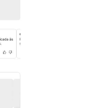
Centro de bem-estar e academia
icada às
Relaxe no spa do local, que oferece vários tratamentos
.
sua rotina na academia bem equipada.