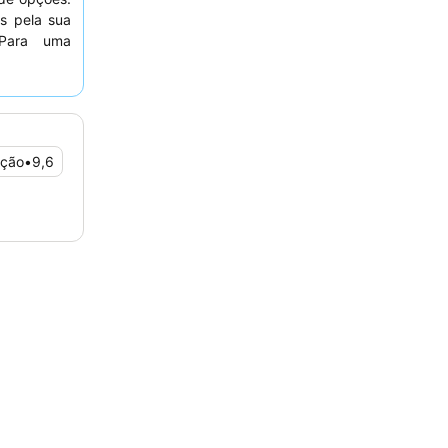
s pela sua
. Para uma
 alugar as
ra.
ação
•
9,6