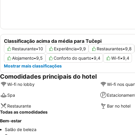
Classificação acima da média para Tučepi
Restaurante
•
10
Experiência
•
9,9
Restaurantes
•
9,8
Alojamento
•
9,5
Conforto do quarto
•
9,4
Wi-fi
•
9,4
Mostrar mais classificações
Comodidades principais do hotel
Wi-fi no lobby
Wi-fi nos quar
Spa
Estacionamen
Restaurante
Bar no hotel
Todas as comodidades
Bem-estar
Salão de beleza