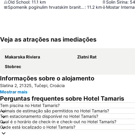
Old School
:
11.1
km
Solin Širina
:
5
Spomenik poginulim hrvatskim braniteljima
:
11.2
km
Mostar Internat
Veja as atrações nas imediações
Makarska Riviera
Zlatni Rat
Stobrec
Informações sobre o alojamento
Slatina 2, 21325, Tučepi, Croácia
Mostrar mais
Perguntas frequentes sobre Hotel Tamaris
Tem piscina no Hotel Tamaris?
Animais de estimação são permitidos no Hotel Tamaris?
Tem estacionamento disponível no Hotel Tamaris?
Qual é o horário de check-in e check-out no Hotel Tamaris?
Onde está localizado o Hotel Tamaris?