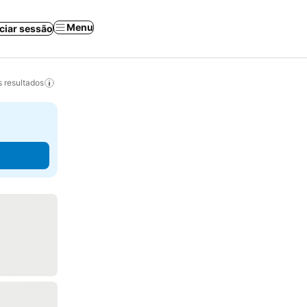
Menu
iciar sessão
 resultados