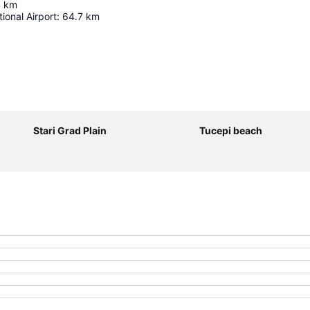
4
km
ional Airport
:
64.7
km
Ampliar mapa
Stari Grad Plain
Tucepi beach