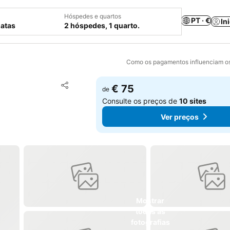
Hóspedes e quartos
PT · €
In
datas
2 hóspedes, 1 quarto.
Como os pagamentos influenciam os
Adicionar aos favoritos
€ 75
de
Partilhar
Consulte os preços de
10 sites
Ver preços