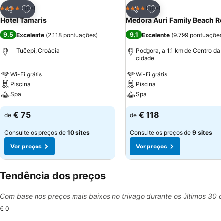
Adicionar aos favoritos
Adicionar aos favor
Hotel
Hotel
4 Estrelas
4 Estrelas
Partilhar
Partilhar
Hotel Tamaris
Medora Auri Family Beach R
9,5
9,1
Excelente
(
2.118 pontuações
)
Excelente
(
9.799 pontuaçõe
Tučepi, Croácia
Podgora, a 1.1 km de Centro da
cidade
Wi-Fi grátis
Wi-Fi grátis
Piscina
Piscina
Spa
Spa
€ 75
€ 118
de
de
Consulte os preços de
10 sites
Consulte os preços de
9 sites
Ver preços
Ver preços
Tendência dos preços
Com base nos preços mais baixos no trivago durante os últimos 30 
€ 0