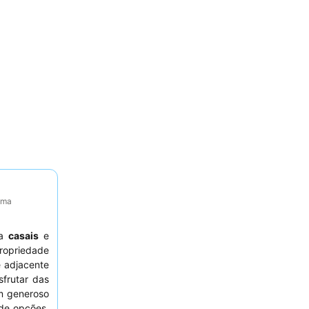
tima
ra
casais
e
ropriedade
 adjacente
frutar das
um generoso
de opções.