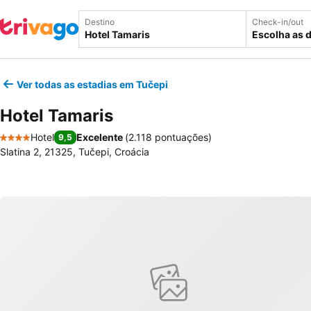
Destino
Check-in/out
Escolha as 
Ver todas as estadias em Tučepi
Hotel Tamaris
Hotel
Excelente
(
2.118 pontuações
)
9,5
4 Estrelas
Slatina 2, 21325, Tučepi, Croácia