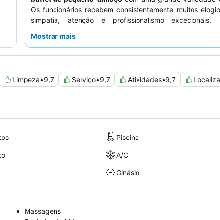
Os funcionários recebem consistentemente muitos elogio
simpatia, atenção e profissionalismo excecionais
experiência verdadeiramente melhorada, considere
Mostrar mais
bicicletas elétricas
para explorar a cénica Makarska Rivie
Limpeza
•
9,7
Serviço
•
9,7
Atividades
•
9,7
Localiz
tos
Piscina
to
A/C
Ginásio
Massagens