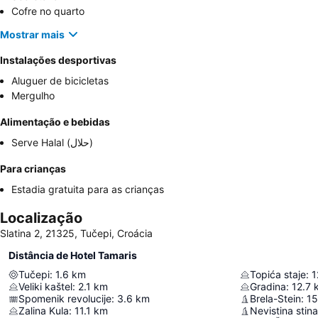
Cofre no quarto
Mostrar mais
Instalações desportivas
Aluguer de bicicletas
Mergulho
Alimentação e bebidas
Serve Halal (حلال)
Para crianças
Estadia gratuita para as crianças
Localização
Slatina 2, 21325, Tučepi, Croácia
Distância de Hotel Tamaris
Tučepi
:
1.6
km
Topića staje
:
1
Veliki kaštel
:
2.1
km
Gradina
:
12.7
Spomenik revolucije
:
3.6
km
Brela-Stein
:
15
Zalina Kula
:
11.1
km
Nevistina stina