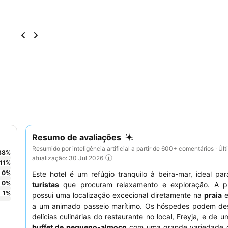
Resumo de avaliações
Resumido por inteligência artificial a partir de 600+ comentários · Úl
88
%
atualização: 30 Jul 2026
11
%
0
%
Este hotel é um refúgio tranquilo à beira-mar, ideal pa
0
%
turistas
que procuram relaxamento e exploração. A p
1
%
possui uma localização excecional diretamente na
praia
e
a um animado passeio marítimo. Os hóspedes podem des
delícias culinárias do restaurante no local, Freyja, e de 
buffet de pequeno-almoço
com uma grande variedade 