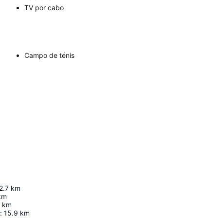
TV por cabo
Campo de ténis
2.7
km
km
km
:
15.9
km