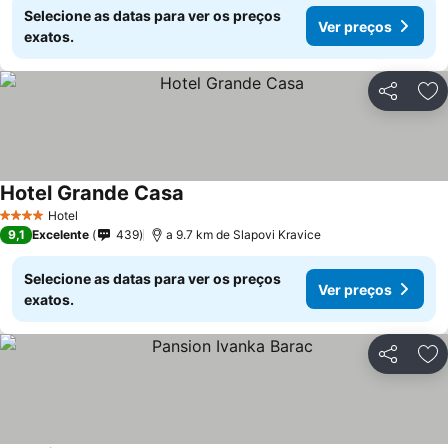
Selecione as datas para ver os preços
Ver preços
exatos.
Partilhar
Ad
Hotel Grande Casa
Hotel
4 Estrelas
9,1
Excelente
439
a 9.7 km de Slapovi Kravice
Selecione as datas para ver os preços
Ver preços
exatos.
Partilhar
Ad