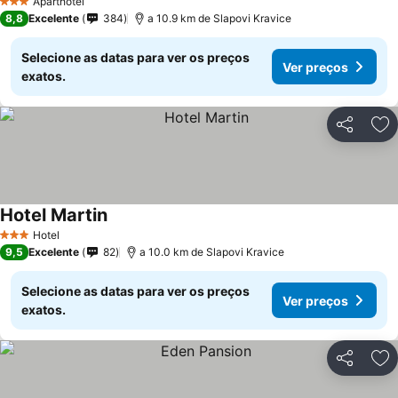
Aparthotel
3 Estrelas
8,8
Excelente
384
a 10.9 km de Slapovi Kravice
Selecione as datas para ver os preços
Ver preços
exatos.
Partilhar
Ad
Hotel Martin
Hotel
3 Estrelas
9,5
Excelente
82
a 10.0 km de Slapovi Kravice
Selecione as datas para ver os preços
Ver preços
exatos.
Partilhar
Ad