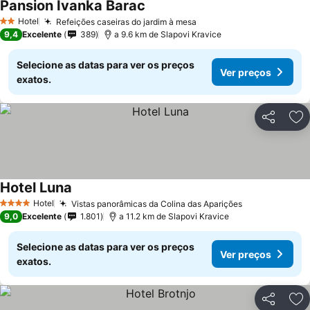
Pansion Ivanka Barac
Hotel
Refeições caseiras do jardim à mesa
2 Estrelas
9,4
Excelente
389
a 9.6 km de Slapovi Kravice
Selecione as datas para ver os preços
Ver preços
exatos.
Partilhar
Ad
Hotel Luna
Hotel
Vistas panorâmicas da Colina das Aparições
4 Estrelas
9,0
Excelente
1.801
a 11.2 km de Slapovi Kravice
Selecione as datas para ver os preços
Ver preços
exatos.
Partilhar
Ad