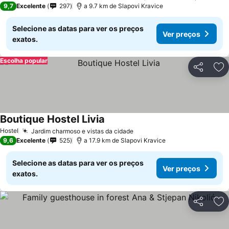
9,7
Excelente
297
a 9.7 km de Slapovi Kravice
Selecione as datas para ver os preços
Ver preços
exatos.
Escolha popular
Partilhar
Ad
Boutique Hostel Livia
Hostel
Jardim charmoso e vistas da cidade
9,6
Excelente
525
a 17.9 km de Slapovi Kravice
Selecione as datas para ver os preços
Ver preços
exatos.
Partilhar
Ad