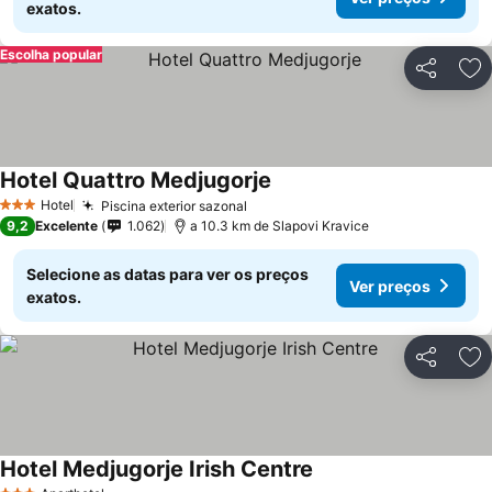
exatos.
Escolha popular
Partilhar
Ad
Hotel Quattro Medjugorje
Hotel
Piscina exterior sazonal
3 Estrelas
9,2
Excelente
1.062
a 10.3 km de Slapovi Kravice
Selecione as datas para ver os preços
Ver preços
exatos.
Partilhar
Ad
Hotel Medjugorje Irish Centre