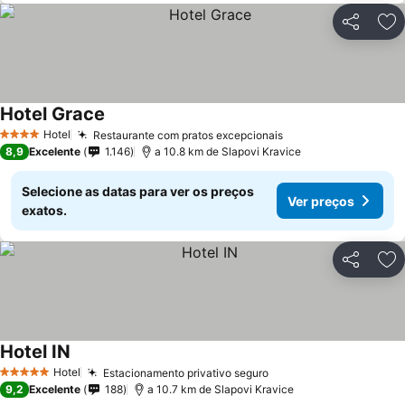
Partilhar
Ad
Hotel Grace
Hotel
Restaurante com pratos excepcionais
4 Estrelas
8,9
Excelente
1.146
a 10.8 km de Slapovi Kravice
Selecione as datas para ver os preços
Ver preços
exatos.
Partilhar
Ad
Hotel IN
Hotel
Estacionamento privativo seguro
5 Estrelas
9,2
Excelente
188
a 10.7 km de Slapovi Kravice