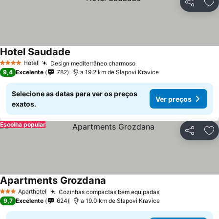
Partilhar
Ad
Hotel Saudade
Hotel
Design mediterrâneo charmoso
4 Estrelas
9,4
Excelente
782
a 19.2 km de Slapovi Kravice
Selecione as datas para ver os preços
Ver preços
exatos.
Escolha popular
Partilhar
Ad
Apartments Grozdana
Aparthotel
Cozinhas compactas bem equipadas
3 Estrelas
9,7
Excelente
624
a 19.0 km de Slapovi Kravice