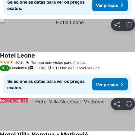
Selecione as datas para ver os preços
Ver preços
exatos.
Partilhar
Ad
Hotel Leone
Hotel
Terraço com vistas panorâmicas
4 Estrelas
9,3
Excelente
1.900
a 11.1 km de Slapovi Kravice
Selecione as datas para ver os preços
Ver preços
exatos.
Escolha popular
Partilhar
Ad
Hotel Villa Neretva - Metković