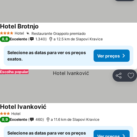
Hotel Brotnjo
Hotel
Restaurante Grappolo premiado
4 Estrelas
8,8
Excelente
1.340
a 12.5 km de Slapovi Kravice
Selecione as datas para ver os preços
Ver preços
exatos.
Escolha popular
Partilhar
Ad
Hotel Ivanković
Hotel
3 Estrelas
8,9
Excelente
460
a 11.6 km de Slapovi Kravice
Selecione as datas para ver os preços
Ver preços