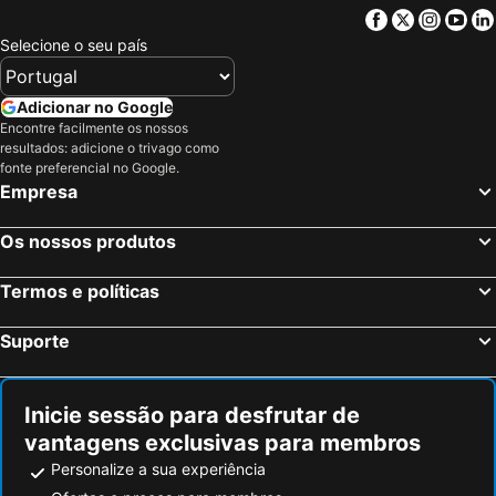
Facebook
Twitter
Insta
Yo
Jaz
Muralhas de Dubrovnik
Selecione o seu país
Praia Kupari
Nacionalni park Krka
Slovenska plaža
Aeroporto de Podgorica
Adicionar no Google
Ploče iza Grada
Stari Grad Plain
Encontre facilmente os nossos
resultados: adicione o trivago como
Drobni pijesak
Croatia
fonte preferencial no Google.
Empresa
Porto da Cidade
Durmitor
Tivat Airport
Pržno
Os nossos produtos
Mostar International Airport
Tucepi beach
Port of Dubrovnik
Rožat
Termos e políticas
Počitelj
Mali Ston
Suporte
Čajkovići
Mosteiro da Ordem dos Frades Menores Franciscanos
Port Cavtat
Stobrec
Inicie sessão para desfrutar de
Ciovo
Trogír Promenade
vantagens exclusivas para membros
Cidade Romana de Trogir
Nacionalni Park Durmitor
Personalize a sua experiência
Plavi Horizont
Mogren Plaza