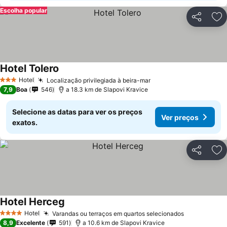
Escolha popular
Partilhar
Ad
Hotel Tolero
Hotel
Localização privilegiada à beira-mar
3 Estrelas
7,9
Boa
546
a 18.3 km de Slapovi Kravice
Selecione as datas para ver os preços
Ver preços
exatos.
Partilhar
Ad
Hotel Herceg
Hotel
Varandas ou terraços em quartos selecionados
4 Estrelas
8,9
Excelente
591
a 10.6 km de Slapovi Kravice