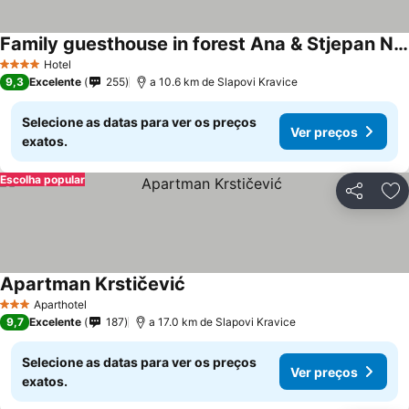
Family guesthouse in forest Ana & Stjepan Nikolić
Hotel
4 Estrelas
9,3
Excelente
255
a 10.6 km de Slapovi Kravice
Selecione as datas para ver os preços
Ver preços
exatos.
Escolha popular
Partilhar
Ad
Apartman Krstičević
Aparthotel
3 Estrelas
9,7
Excelente
187
a 17.0 km de Slapovi Kravice
Selecione as datas para ver os preços
Ver preços
exatos.