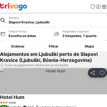
Favoritos
Iniciar
Me
Destino
Slapovi Kravice, Ljubuški
Check-in/out
Hóspedes e quartos
Escolha as datas
2 hóspedes, 1 quarto.
Ordenar
Filtrar
Mapa
Alojamentos em Ljubuški perto de Slapovi
Kravice (Ljubuški, Bósnia-Herzegovina)
Como os pagamentos influenciam os resultados
Partilhar
Ad
Hotel Hum
Hotel
3 Estrelas