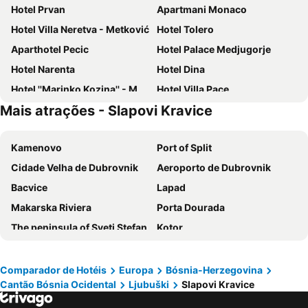
Hotel Prvan
Apartmani Monaco
Hotel Villa Neretva - Metković
Hotel Tolero
Aparthotel Pecic
Hotel Palace Medjugorje
Hotel Narenta
Hotel Dina
Hotel ''Marinko Kozina'' - Medjugorje
Hotel Villa Pace
Mais atrações - Slapovi Kravice
Adriatiq Laguna
Međugorje Inn
Kamenovo
Port of Split
Cidade Velha de Dubrovnik
Aeroporto de Dubrovnik
Bacvice
Lapad
Makarska Riviera
Porta Dourada
The peninsula of Sveti Stefan
Kotor
Zlatni Rat
Porto de Hvar
Porta de Prata
Riva
Comparador de Hotéis
Europa
Bósnia-Herzegovina
Cantão Bósnia Ocidental
Ljubuški
Slapovi Kravice
Palácio de Diocleciano
Portonuovo
Monastery Ostrog
Porto Montenegro