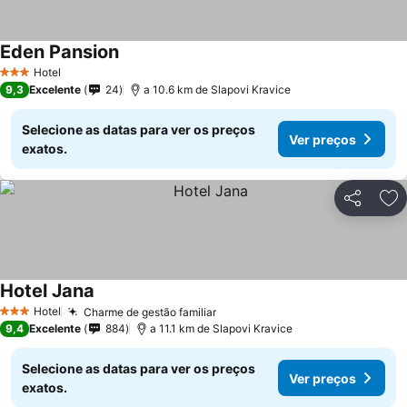
Eden Pansion
Hotel
3 Estrelas
9,3
Excelente
24
a 10.6 km de Slapovi Kravice
Selecione as datas para ver os preços
Ver preços
exatos.
Partilhar
Ad
Hotel Jana
Hotel
Charme de gestão familiar
3 Estrelas
9,4
Excelente
884
a 11.1 km de Slapovi Kravice
Selecione as datas para ver os preços
Ver preços
exatos.