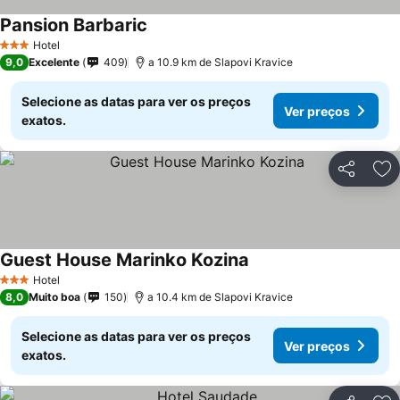
Pansion Barbaric
Hotel
3 Estrelas
9,0
Excelente
409
a 10.9 km de Slapovi Kravice
Selecione as datas para ver os preços
Ver preços
exatos.
Partilhar
Ad
Guest House Marinko Kozina
Hotel
3 Estrelas
8,0
Muito boa
150
a 10.4 km de Slapovi Kravice
Selecione as datas para ver os preços
Ver preços
exatos.