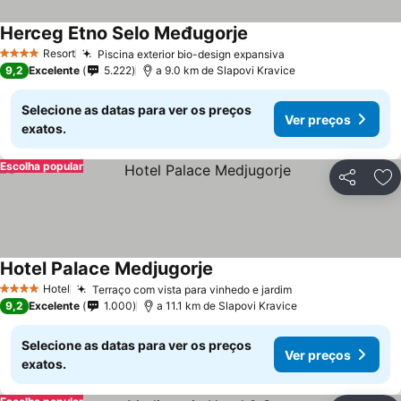
Herceg Etno Selo Međugorje
Resort
Piscina exterior bio-design expansiva
4 Estrelas
9,2
Excelente
5.222
a 9.0 km de Slapovi Kravice
Selecione as datas para ver os preços
Ver preços
exatos.
Escolha popular
Partilhar
Ad
Hotel Palace Medjugorje
Hotel
Terraço com vista para vinhedo e jardim
4 Estrelas
9,2
Excelente
1.000
a 11.1 km de Slapovi Kravice
Selecione as datas para ver os preços
Ver preços
exatos.