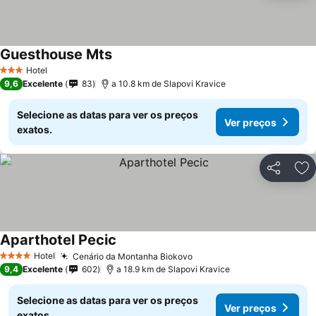
Guesthouse Mts
Hotel
3 Estrelas
9,6
Excelente
83
a 10.8 km de Slapovi Kravice
Selecione as datas para ver os preços
Ver preços
exatos.
Partilhar
Ad
Aparthotel Pecic
Hotel
Cenário da Montanha Biokovo
4 Estrelas
9,4
Excelente
602
a 18.9 km de Slapovi Kravice
Selecione as datas para ver os preços
Ver preços
exatos.