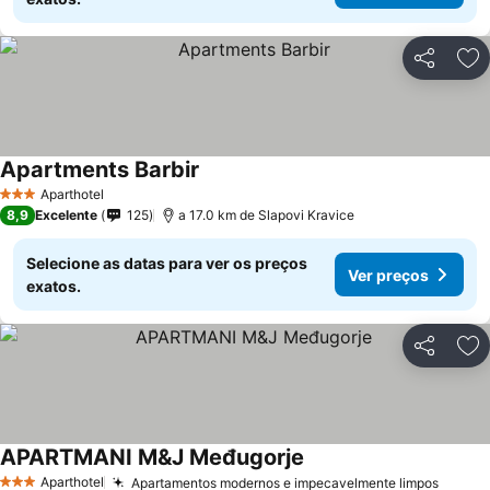
Partilhar
Ad
Apartments Barbir
Aparthotel
3 Estrelas
8,9
Excelente
125
a 17.0 km de Slapovi Kravice
Selecione as datas para ver os preços
Ver preços
exatos.
Partilhar
Ad
APARTMANI M&J Međugorje
Aparthotel
Apartamentos modernos e impecavelmente limpos
3 Estrelas