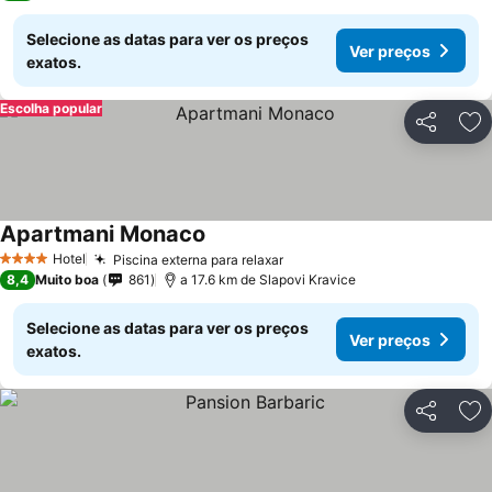
Selecione as datas para ver os preços
Ver preços
exatos.
Escolha popular
Partilhar
Ad
Apartmani Monaco
Hotel
Piscina externa para relaxar
4 Estrelas
8,4
Muito boa
861
a 17.6 km de Slapovi Kravice
Selecione as datas para ver os preços
Ver preços
exatos.
Partilhar
Ad