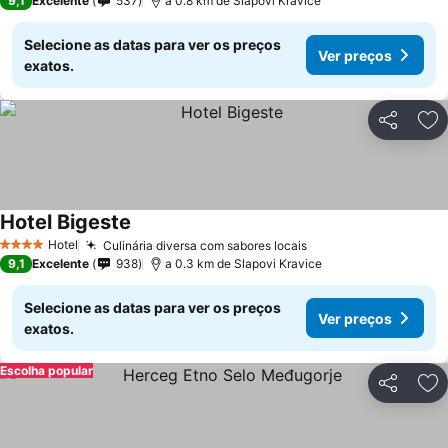
9,1
Excelente
537
a 0.8 km de Slapovi Kravice
Selecione as datas para ver os preços
Ver preços
exatos.
Partilhar
Ad
Hotel Bigeste
Hotel
Culinária diversa com sabores locais
4 Estrelas
9,1
Excelente
938
a 0.3 km de Slapovi Kravice
Selecione as datas para ver os preços
Ver preços
exatos.
Escolha popular
Partilhar
Ad