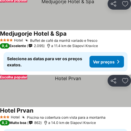
Escolha popular
Partilhar
Ad
Medjugorje Hotel & Spa
Hotel
Buffet de café da manhã variado e fresco
4 Estrelas
9,4
Excelente
2.095
a 11.4 km de Slapovi Kravice
Selecione as datas para ver os preços
Ver preços
exatos.
Escolha popular
Partilhar
Ad
Hotel Prvan
Hotel
Piscina na cobertura com vista para a montanha
3 Estrelas
8,2
Muito boa
862
a 14.0 km de Slapovi Kravice