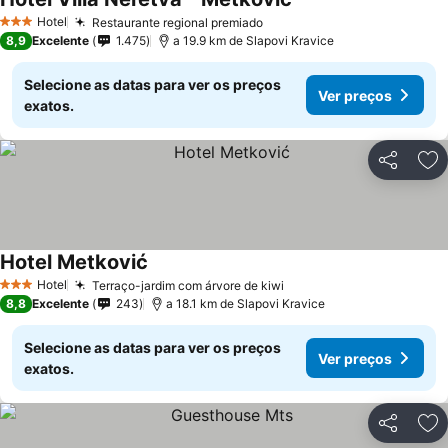
Hotel
Restaurante regional premiado
3 Estrelas
8,9
Excelente
1.475
a 19.9 km de Slapovi Kravice
Selecione as datas para ver os preços
Ver preços
exatos.
Partilhar
Ad
Hotel Metković
Hotel
Terraço-jardim com árvore de kiwi
3 Estrelas
8,8
Excelente
243
a 18.1 km de Slapovi Kravice
Selecione as datas para ver os preços
Ver preços
exatos.
Partilhar
Ad