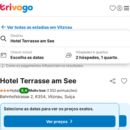
Favoritos
Iniciar
Me
Ver todas as estadias em Vitznau
Destino
Hotel Terrasse am See
Check-in/out
Hóspedes e quartos
Escolha as datas
2 hóspedes, 1 quarto.
Como os pagamentos influenciam os resultados
Hotel Terrasse am See
Partilhar
Ad
Hotel
8,4
Muito boa
(
1.552 pontuações
)
3 Estrelas
Bahnhofstrasse 2, 6354, Vitznau, Suíça
Selecione as datas para ver os preços exatos.
Selecione as datas para ver os preços exatos.
Ver preços
Ver preços