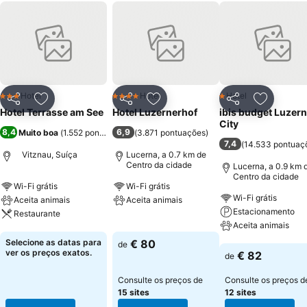
Hotel
Hotel
Hotel
3 Estrelas
4 Estrelas
1 Estrelas
Partilhar
Adicionar aos favoritos
Partilhar
Adicionar aos favoritos
Partilhar
Adicionar
Hotel Terrasse am See
Hotel Luzernerhof
ibis budget Luzern
City
8,4
6,9
Muito boa
(
1.552 pontuações
)
(
3.871 pontuações
)
7,4
(
14.533 pontuaç
Vitznau, Suíça
Lucerna, a 0.7 km de
Centro da cidade
Lucerna, a 0.9 km 
Centro da cidade
Wi-Fi grátis
Wi-Fi grátis
Wi-Fi grátis
Aceita animais
Aceita animais
Estacionamento
Restaurante
Ver preços
Aceita animais
Ver preços
Selecione as datas para
€ 80
de
Ver preços
ver os preços exatos.
€ 82
de
Consulte os preços de
Consulte os preços d
15 sites
12 sites