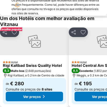
Os preços e a disponibilidade que recebemos dos sites de reserva
Lake Lucerne
Verkehrshaus
mudam frequentemente. Como tal, pode haver diferenças entre as
ofertas que consulta no trivago e os preços que estão disponíveis
Seefeld
Street Parade
nos sites de reserva.
Lindenhof
Wipkingen
Um dos Hotéis com melhor avaliação em
Vitznau
Sportbahnen Atzmännig
Escolha popular
Partilhar
Adicionar aos favoritos
Partilhar
Adicionar aos
Hotel
Hotel
3 Estrelas
3 Estrelas
Rigi Kaltbad Swiss Quality Hotel
Hotel Central Am 
8,3
8,5
Muito boa
(
2.648 pontuações
)
Excelente
(
1.802 po
Rigi Kaltbad, a 0.2 km de Centro da cidade
Weggis, a 0.3 km de C
€ 280
€ 195
de
de
Consulte os preços de
8 sites
Consulte os preços 
Ver preços
Ver preç