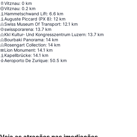
Vitznau
:
0
km
Vitznau
:
0.2
km
Hammetschwand Lift
:
6.6
km
Auguste Piccard (PX 8)
:
12
km
Swiss Museum Of Transport
:
12.1
km
swissporarena
:
13.7
km
Kkl Kultur- Und Kongresszentrum Luzern
:
13.7
km
Bourbaki Panorama
:
14
km
Rosengart Collection
:
14
km
Lion Monument
:
14.1
km
Kapellbrücke
:
14.1
km
Aeroporto De Zurique
:
50.5
km