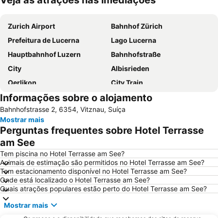
Veja as atrações nas imediações
Ampliar mapa
Zurich Airport
Bahnhof Zürich
Prefeitura de Lucerna
Lago Lucerna
Hauptbahnhof Luzern
Bahnhofstraße
City
Albisrieden
Oerlikon
City Train
Informações sobre o alojamento
Hallenstadion
Enge
Bahnhofstrasse 2, 6354, Vitznau, Suíça
Luzerner Fasnacht
Zollikon Train Station
Mostrar mais
Lucerne Festival in Summer
Stadthaus
Perguntas frequentes sobre Hotel Terrasse
Unterstrass
Furkapass
am See
Rathaus Zürich
Langstrasse
Tem piscina no Hotel Terrasse am See?
Animais de estimação são permitidos no Hotel Terrasse am See?
Stadion Letzigrund
Altstetten
Tem estacionamento disponível no Hotel Terrasse am See?
Onde está localizado o Hotel Terrasse am See?
Höngg
Engelberg-Titlis
Quais atrações populares estão perto do Hotel Terrasse am See?
Pilatus
Leimbach
Mostrar mais
Opernhaus
Niederdorf und Oberdorf