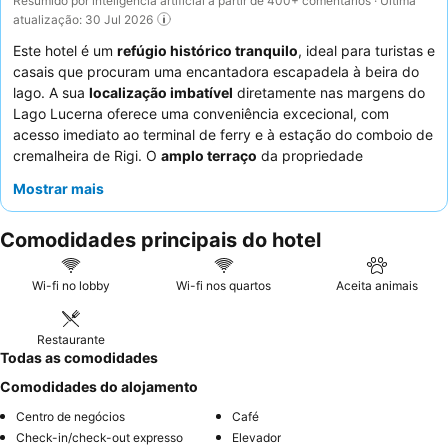
Resumido por inteligência artificial a partir de 400+ comentários · Última
atualização: 30 Jul 2026
Este hotel é um
refúgio histórico tranquilo
, ideal para turistas e
casais que procuram uma encantadora escapadela à beira do
lago. A sua
localização imbatível
diretamente nas margens do
Lago Lucerna oferece uma conveniência excecional, com
acesso imediato ao terminal de ferry e à estação do comboio de
cremalheira de Rigi. O
amplo terraço
da propriedade
proporciona vistas panorâmicas, perfeitas para relaxar. Os
Mostrar mais
hóspedes elogiam consistentemente a
equipe do hotel
pela sua
simpatia excecional e pela maravilhosa seleção e deliciosa
Comodidades principais do hotel
comida no pequeno-almoço, desfrutada com vistas
deslumbrantes para o lago. Para uma experiência
verdadeiramente local, não deixe de provar a seleção de
Wi-fi no lobby
Wi-fi nos quartos
Aceita animais
vinhos suíços
.
Restaurante
Todas as comodidades
Comodidades do alojamento
Centro de negócios
Café
Check-in/check-out expresso
Elevador