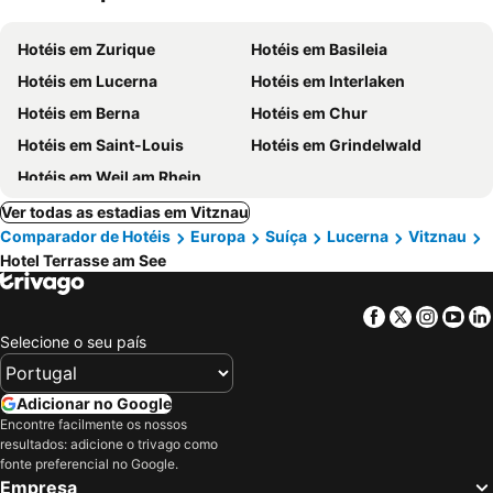
Hotéis em Zurique
Hotéis em Basileia
Hotéis em Lucerna
Hotéis em Interlaken
Hotéis em Berna
Hotéis em Chur
Hotéis em Saint-Louis
Hotéis em Grindelwald
Hotéis em Weil am Rhein
Ver todas as estadias em Vitznau
Comparador de Hotéis
Europa
Suíça
Lucerna
Vitznau
Hotel Terrasse am See
Facebook
Twitter
Insta
Yo
Selecione o seu país
Adicionar no Google
Encontre facilmente os nossos
resultados: adicione o trivago como
fonte preferencial no Google.
Empresa